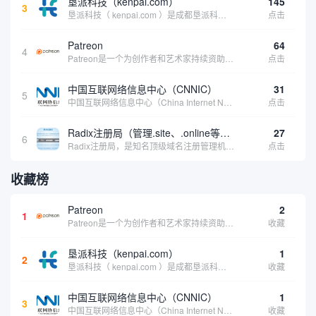
垦派科技（kenpai.com）
145
3
垦派科技（ kenpai.com ）是成都垦派科技有限公司旗下互联网基础资源服务平台，公司于2012年在中国成都成立，公司创始人团队深耕互联网基础资源领域20余年，拥有丰富的产品、运营、客户服务经验。 垦派产品 公司围绕互联网核心基础资源 ...
点击
Patreon
64
4
Patreon是一个为创作者和艺术家持续资助项目的筹款平台。成千上万的漫画创作者、游戏开发者、播客、音乐家和其他人以一种即时、互动和亲密的方式与粉丝接触和培养。Patreon打算改变人们为其工作获得报酬的方式，从广告支持的创作转向来自粉丝的...
点击
中国互联网络信息中心（CNNIC）
31
5
中国互联网络信息中心（China Internet Network Information Center，简称CNNIC）于1997年6月3日组建，现为工业和信息化部直属事业单位，行使国家互联网络信息中心职责。 作为中国信息社会重要的基础设...
点击
Radix注册局（管理.site、.online等顶级域名）
27
6
Radix注册局，是知名顶级域名注册管理机构，目前已有：.SITE,.ONLINE,.STORE,.TECH,.FUN,.WEBSITE,.SPACE,.PRESS,.UNO,和.HOST域名通过中国工业和信息化部备案。
点击
收藏榜
Patreon
2
1
Patreon是一个为创作者和艺术家持续资助项目的筹款平台。成千上万的漫画创作者、游戏开发者、播客、音乐家和其他人以一种即时、互动和亲密的方式与粉丝接触和培养。Patreon打算改变人们为其工作获得报酬的方式，从广告支持的创作转向来自粉丝的...
收藏
垦派科技（kenpai.com）
1
2
垦派科技（ kenpai.com ）是成都垦派科技有限公司旗下互联网基础资源服务平台，公司于2012年在中国成都成立，公司创始人团队深耕互联网基础资源领域20余年，拥有丰富的产品、运营、客户服务经验。 垦派产品 公司围绕互联网核心基础资源 ...
收藏
中国互联网络信息中心（CNNIC）
1
3
中国互联网络信息中心（China Internet Network Information Center，简称CNNIC）于1997年6月3日组建，现为工业和信息化部直属事业单位，行使国家互联网络信息中心职责。 作为中国信息社会重要的基础设...
收藏