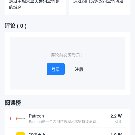
通过中粮米业关键词查询到
通过四川货运公司查询域名
的域名
评论
( 0 )
评论前必须登录！
登录
注册
阅读榜
Patreon
2.2 W
1
Patreon是一个为创作者和艺术家持续资助项目的筹款平台。成千上万的漫画创作者、游戏开发者、播客、音乐家和其他人以一种即时、互动和亲密的方式与粉丝接触和培养。Patreon打算改变人们为其工作获得报酬的方式，从广告支持的创作转向来自粉丝的...
阅读
字体天下
1.0 W