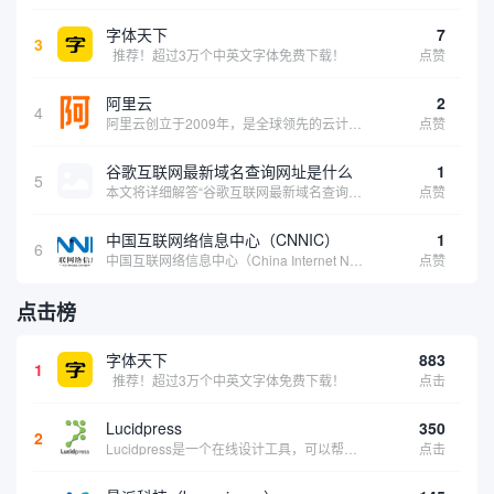
字体天下
7
3
推荐！超过3万个中英文字体免费下载！
点赞
阿里云
2
4
阿里云创立于2009年，是全球领先的云计算及人工智能科技公司，致力于以在线公共服务的方式，提供安全、可靠的计算和数据处理能力，让计算和人工智能成为普惠科技。阿里云服务着制造、金融、政务、交通、医疗、电信、能源等众多领域的企业，包括中国联通、...
点赞
谷歌互联网最新域名查询网址是什么
1
5
本文将详细解答“谷歌互联网最新域名查询网址是什么”这一常见问题，介绍谷歌官方域名查询及WHOIS服务的现状，并科普互联网域名基础知识、查询方式及实用建议，帮助用户正确掌握域名检索的方法，安全合理地获取所需信息。
点赞
中国互联网络信息中心（CNNIC）
1
6
中国互联网络信息中心（China Internet Network Information Center，简称CNNIC）于1997年6月3日组建，现为工业和信息化部直属事业单位，行使国家互联网络信息中心职责。 作为中国信息社会重要的基础设...
点赞
点击榜
字体天下
883
1
推荐！超过3万个中英文字体免费下载！
点击
Lucidpress
350
2
Lucidpress是一个在线设计工具，可以帮助你快速创建专业的、令人惊叹的数字视觉内容，只需点击一个按钮就可以在线发布、打印或通过社交媒体分享。现在就下载，从试用版开始，让你看起来和感觉像个设计天才。
点击