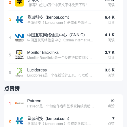
2
推荐！超过3万个中英文字体免费下载！
阅读
垦派科技（kenpai.com）
6.4 K
3
垦派科技（ kenpai.com ）是成都垦派科技有限公司旗下互联网基础资源服务平台，公司于2012年在中国成都成立，公司创始人团队深耕互联网基础资源领域20余年，拥有丰富的产品、运营、客户服务经验。 垦派产品 公司围绕互联网核心基础资源 ...
阅读
中国互联网络信息中心（CNNIC）
4.1 K
4
中国互联网络信息中心（China Internet Network Information Center，简称CNNIC）于1997年6月3日组建，现为工业和信息化部直属事业单位，行使国家互联网络信息中心职责。 作为中国信息社会重要的基础设...
阅读
Monitor Backlinks
3.7 K
5
Monitor Backlinks是一个反向链接监测和分析工具，网络营销人员用来分析他们自己的网站或竞争对手的网站的反向链接。该工具定期发送关于你的网站的新链接、破损或旧的反向链接、竞争对手的链接情况和更好的SEO想法的更新。各种反向链接指...
阅读
Lucidpress
3.3 K
6
Lucidpress是一个在线设计工具，可以帮助你快速创建专业的、令人惊叹的数字视觉内容，只需点击一个按钮就可以在线发布、打印或通过社交媒体分享。现在就下载，从试用版开始，让你看起来和感觉像个设计天才。
阅读
点赞榜
Patreon
19
1
Patreon是一个为创作者和艺术家持续资助项目的筹款平台。成千上万的漫画创作者、游戏开发者、播客、音乐家和其他人以一种即时、互动和亲密的方式与粉丝接触和培养。Patreon打算改变人们为其工作获得报酬的方式，从广告支持的创作转向来自粉丝的...
点赞
垦派科技（kenpai.com）
7
2
垦派科技（ kenpai.com ）是成都垦派科技有限公司旗下互联网基础资源服务平台，公司于2012年在中国成都成立，公司创始人团队深耕互联网基础资源领域20余年，拥有丰富的产品、运营、客户服务经验。 垦派产品 公司围绕互联网核心基础资源 ...
点赞