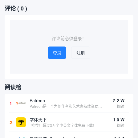
评论
( 0 )
评论前必须登录！
登录
注册
阅读榜
Patreon
2.2 W
1
Patreon是一个为创作者和艺术家持续资助项目的筹款平台。成千上万的漫画创作者、游戏开发者、播客、音乐家和其他人以一种即时、互动和亲密的方式与粉丝接触和培养。Patreon打算改变人们为其工作获得报酬的方式，从广告支持的创作转向来自粉丝的...
阅读
字体天下
1.0 W
2
推荐！超过3万个中英文字体免费下载！
阅读