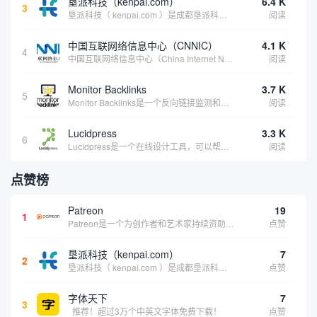
垦派科技（kenpai.com）
6.4 K
3
垦派科技（ kenpai.com ）是成都垦派科技有限公司旗下互联网基础资源服务平台，公司于2012年在中国成都成立，公司创始人团队深耕互联网基础资源领域20余年，拥有丰富的产品、运营、客户服务经验。 垦派产品 公司围绕互联网核心基础资源 ...
阅读
中国互联网络信息中心（CNNIC）
4.1 K
4
中国互联网络信息中心（China Internet Network Information Center，简称CNNIC）于1997年6月3日组建，现为工业和信息化部直属事业单位，行使国家互联网络信息中心职责。 作为中国信息社会重要的基础设...
阅读
Monitor Backlinks
3.7 K
5
Monitor Backlinks是一个反向链接监测和分析工具，网络营销人员用来分析他们自己的网站或竞争对手的网站的反向链接。该工具定期发送关于你的网站的新链接、破损或旧的反向链接、竞争对手的链接情况和更好的SEO想法的更新。各种反向链接指...
阅读
Lucidpress
3.3 K
6
Lucidpress是一个在线设计工具，可以帮助你快速创建专业的、令人惊叹的数字视觉内容，只需点击一个按钮就可以在线发布、打印或通过社交媒体分享。现在就下载，从试用版开始，让你看起来和感觉像个设计天才。
阅读
点赞榜
Patreon
19
1
Patreon是一个为创作者和艺术家持续资助项目的筹款平台。成千上万的漫画创作者、游戏开发者、播客、音乐家和其他人以一种即时、互动和亲密的方式与粉丝接触和培养。Patreon打算改变人们为其工作获得报酬的方式，从广告支持的创作转向来自粉丝的...
点赞
垦派科技（kenpai.com）
7
2
垦派科技（ kenpai.com ）是成都垦派科技有限公司旗下互联网基础资源服务平台，公司于2012年在中国成都成立，公司创始人团队深耕互联网基础资源领域20余年，拥有丰富的产品、运营、客户服务经验。 垦派产品 公司围绕互联网核心基础资源 ...
点赞
字体天下
7
3
推荐！超过3万个中英文字体免费下载！
点赞