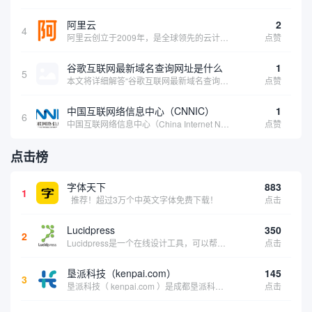
阿里云
2
4
阿里云创立于2009年，是全球领先的云计算及人工智能科技公司，致力于以在线公共服务的方式，提供安全、可靠的计算和数据处理能力，让计算和人工智能成为普惠科技。阿里云服务着制造、金融、政务、交通、医疗、电信、能源等众多领域的企业，包括中国联通、...
点赞
谷歌互联网最新域名查询网址是什么
1
5
本文将详细解答“谷歌互联网最新域名查询网址是什么”这一常见问题，介绍谷歌官方域名查询及WHOIS服务的现状，并科普互联网域名基础知识、查询方式及实用建议，帮助用户正确掌握域名检索的方法，安全合理地获取所需信息。
点赞
中国互联网络信息中心（CNNIC）
1
6
中国互联网络信息中心（China Internet Network Information Center，简称CNNIC）于1997年6月3日组建，现为工业和信息化部直属事业单位，行使国家互联网络信息中心职责。 作为中国信息社会重要的基础设...
点赞
点击榜
字体天下
883
1
推荐！超过3万个中英文字体免费下载！
点击
Lucidpress
350
2
Lucidpress是一个在线设计工具，可以帮助你快速创建专业的、令人惊叹的数字视觉内容，只需点击一个按钮就可以在线发布、打印或通过社交媒体分享。现在就下载，从试用版开始，让你看起来和感觉像个设计天才。
点击
垦派科技（kenpai.com）
145
3
垦派科技（ kenpai.com ）是成都垦派科技有限公司旗下互联网基础资源服务平台，公司于2012年在中国成都成立，公司创始人团队深耕互联网基础资源领域20余年，拥有丰富的产品、运营、客户服务经验。 垦派产品 公司围绕互联网核心基础资源 ...
点击