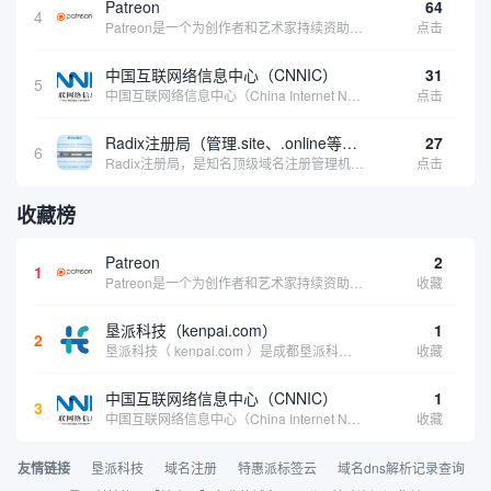
Patreon
64
4
Patreon是一个为创作者和艺术家持续资助项目的筹款平台。成千上万的漫画创作者、游戏开发者、播客、音乐家和其他人以一种即时、互动和亲密的方式与粉丝接触和培养。Patreon打算改变人们为其工作获得报酬的方式，从广告支持的创作转向来自粉丝的...
点击
中国互联网络信息中心（CNNIC）
31
5
中国互联网络信息中心（China Internet Network Information Center，简称CNNIC）于1997年6月3日组建，现为工业和信息化部直属事业单位，行使国家互联网络信息中心职责。 作为中国信息社会重要的基础设...
点击
Radix注册局（管理.site、.online等顶级域名）
27
6
Radix注册局，是知名顶级域名注册管理机构，目前已有：.SITE,.ONLINE,.STORE,.TECH,.FUN,.WEBSITE,.SPACE,.PRESS,.UNO,和.HOST域名通过中国工业和信息化部备案。
点击
收藏榜
Patreon
2
1
Patreon是一个为创作者和艺术家持续资助项目的筹款平台。成千上万的漫画创作者、游戏开发者、播客、音乐家和其他人以一种即时、互动和亲密的方式与粉丝接触和培养。Patreon打算改变人们为其工作获得报酬的方式，从广告支持的创作转向来自粉丝的...
收藏
垦派科技（kenpai.com）
1
2
垦派科技（ kenpai.com ）是成都垦派科技有限公司旗下互联网基础资源服务平台，公司于2012年在中国成都成立，公司创始人团队深耕互联网基础资源领域20余年，拥有丰富的产品、运营、客户服务经验。 垦派产品 公司围绕互联网核心基础资源 ...
收藏
中国互联网络信息中心（CNNIC）
1
3
中国互联网络信息中心（China Internet Network Information Center，简称CNNIC）于1997年6月3日组建，现为工业和信息化部直属事业单位，行使国家互联网络信息中心职责。 作为中国信息社会重要的基础设...
收藏
友情链接
垦派科技
域名注册
特惠派标签云
域名dns解析记录查询