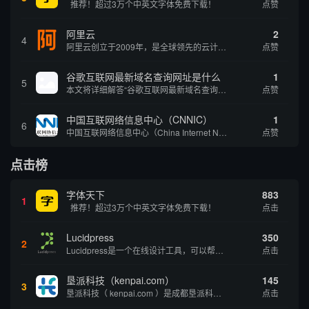
推荐！超过3万个中英文字体免费下载！
点赞
阿里云
2
4
阿里云创立于2009年，是全球领先的云计算及人工智能科技公司，致力于以在线公共服务的方式，提供安全、可靠的计算和数据处理能力，让计算和人工智能成为普惠科技。阿里云服务着制造、金融、政务、交通、医疗、电信、能源等众多领域的企业，包括中国联通、...
点赞
谷歌互联网最新域名查询网址是什么
1
5
本文将详细解答“谷歌互联网最新域名查询网址是什么”这一常见问题，介绍谷歌官方域名查询及WHOIS服务的现状，并科普互联网域名基础知识、查询方式及实用建议，帮助用户正确掌握域名检索的方法，安全合理地获取所需信息。
点赞
中国互联网络信息中心（CNNIC）
1
6
中国互联网络信息中心（China Internet Network Information Center，简称CNNIC）于1997年6月3日组建，现为工业和信息化部直属事业单位，行使国家互联网络信息中心职责。 作为中国信息社会重要的基础设...
点赞
点击榜
字体天下
883
1
推荐！超过3万个中英文字体免费下载！
点击
Lucidpress
350
2
Lucidpress是一个在线设计工具，可以帮助你快速创建专业的、令人惊叹的数字视觉内容，只需点击一个按钮就可以在线发布、打印或通过社交媒体分享。现在就下载，从试用版开始，让你看起来和感觉像个设计天才。
点击
垦派科技（kenpai.com）
145
3
垦派科技（ kenpai.com ）是成都垦派科技有限公司旗下互联网基础资源服务平台，公司于2012年在中国成都成立，公司创始人团队深耕互联网基础资源领域20余年，拥有丰富的产品、运营、客户服务经验。 垦派产品 公司围绕互联网核心基础资源 ...
点击