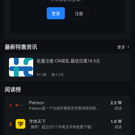
登录
注册
最新特惠资讯
更多

批量注册.CN域名,最低仅需18.5元
01-28
3.3 K
阅读榜
Patreon
2.2 W
1
Patreon是一个为创作者和艺术家持续资助项目的筹款平台。成千上万的漫画创作者、游戏开发者、播客、音乐家和其他人以一种即时、互动和亲密的方式与粉丝接触和培养。Patreon打算改变人们为其工作获得报酬的方式，从广告支持的创作转向来自粉丝的...
阅读
字体天下
1.0 W
2
推荐！超过3万个中英文字体免费下载！
阅读