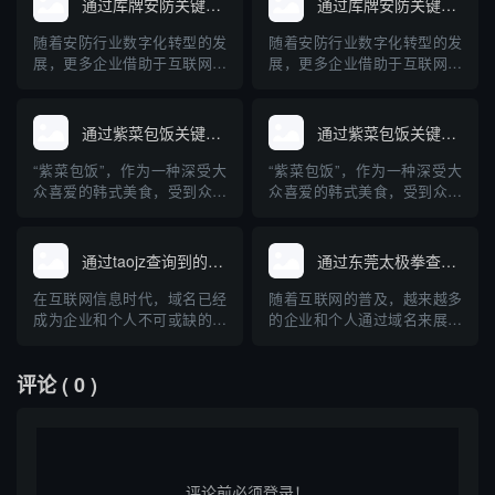
通过库牌安防关键词查询到的域名
通过库牌安防关键词查询到的域名
查询技术是识别和防范此类威
查询技术是识别和防范此类威
胁的关键工具。本文将详细介
胁的关键工具。本文将详细介
随着安防行业数字化转型的发
随着安防行业数字化转型的发
绍DGA域名的原理、危害、
绍DGA域名的原理、危害、
展，更多企业借助于互联网进
展，更多企业借助于互联网进
查...
查...
行品牌推广与信息展示，“库牌
行品牌推广与信息展示，“库牌
安防”作为其中知名品牌，其相
安防”作为其中知名品牌，其相
关域名受到行业关注。本文梳
关域名受到行业关注。本文梳
通过紫菜包饭关键词查询到的域名
通过紫菜包饭关键词查询到的域名
理通过“库牌安防”关键词在主
理通过“库牌安防”关键词在主
流平台检索得到的相关域名，
流平台检索得到的相关域名，
“紫菜包饭”，作为一种深受大
“紫菜包饭”，作为一种深受大
并对安防公司为何重视域名布
并对安防公司为何重视域名布
众喜爱的韩式美食，受到众多
众喜爱的韩式美食，受到众多
局进行专业科普。
局进行专业科普。
美食爱好者的关注。本文将探
美食爱好者的关注。本文将探
讨利用“紫菜包饭”这一关键词
讨利用“紫菜包饭”这一关键词
在互联网上可以查询到的相关
在互联网上可以查询到的相关
通过taojz查询到的域名网站
通过东莞太极拳查询域名
域名，并对“紫菜包饭”这一美
域名，并对“紫菜包饭”这一美
食进行专业科普，涵盖其起
食进行专业科普，涵盖其起
在互联网信息时代，域名已经
随着互联网的普及，越来越多
源、制作方法、营养价值及与
源、制作方法、营养价值及与
成为企业和个人不可或缺的网
的企业和个人通过域名来展示
中国寿司的区别，帮助读者全
中国寿司的区别，帮助读者全
络标识。随着域名产业的不断
自己的品牌和服务。东莞太极
面...
面...
发展，人们对域名的注册、交
拳作为地方知名的传统武术项
评论
( 0 )
易和管理需求也愈发旺盛。
目，也开始进入互联网时代。
taojz作为国内知名的域名查询
那么，如何通过“东莞太极拳”
与交易平台，为用户提供了便
来查询相关域名？本文将系统
捷、高效的域名查询服务。本
介绍域名查询的基本方法、常
文将详细介绍通过taojz平...
见的平台、注意事项以及对东
莞太...
评论前必须登录！