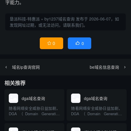
字能力。
垦派科技-特惠派
»
by1237域名查询
发布于 2026-06-07，如
发现网址过期，或无法访问，请联系我们。
0
0


域名ip查询官网
be域名信息查询
相关推荐
dga域名查询
dga域名查询
随着网络安全威胁日益加剧，
随着网络安全威胁日益加剧，
DGA（Domain Generation
DGA（Domain Generation
Algorithm，域名生成算法）成
Algorithm，域名生成算法）成
为不少恶意软件用来规避追踪
为不少恶意软件用来规避追踪
与封锁的常见手段。DGA域名
与封锁的常见手段。DGA域名