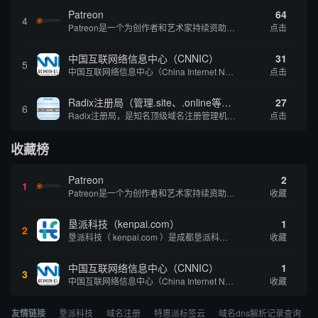
Patreon
64
4
Patreon是一个为创作者和艺术家持续资助项目的筹款平台。成千上万的漫画创作者、游戏开发者、播客、音乐家和其他人以一种即时、互动和亲密的方式与粉丝接触和培养。Patreon打算改变人们为其工作获得报酬的方式，从广告支持的创作转向来自粉丝的...
点击
中国互联网络信息中心（CNNIC）
31
5
中国互联网络信息中心（China Internet Network Information Center，简称CNNIC）于1997年6月3日组建，现为工业和信息化部直属事业单位，行使国家互联网络信息中心职责。 作为中国信息社会重要的基础设...
点击
Radix注册局（管理.site、.online等顶级域名）
27
6
Radix注册局，是知名顶级域名注册管理机构，目前已有：.SITE,.ONLINE,.STORE,.TECH,.FUN,.WEBSITE,.SPACE,.PRESS,.UNO,和.HOST域名通过中国工业和信息化部备案。
点击
收藏榜
Patreon
2
1
Patreon是一个为创作者和艺术家持续资助项目的筹款平台。成千上万的漫画创作者、游戏开发者、播客、音乐家和其他人以一种即时、互动和亲密的方式与粉丝接触和培养。Patreon打算改变人们为其工作获得报酬的方式，从广告支持的创作转向来自粉丝的...
收藏
垦派科技（kenpai.com）
1
2
垦派科技（ kenpai.com ）是成都垦派科技有限公司旗下互联网基础资源服务平台，公司于2012年在中国成都成立，公司创始人团队深耕互联网基础资源领域20余年，拥有丰富的产品、运营、客户服务经验。 垦派产品 公司围绕互联网核心基础资源 ...
收藏
中国互联网络信息中心（CNNIC）
1
3
中国互联网络信息中心（China Internet Network Information Center，简称CNNIC）于1997年6月3日组建，现为工业和信息化部直属事业单位，行使国家互联网络信息中心职责。 作为中国信息社会重要的基础设...
收藏
友情链接
垦派科技
域名注册
特惠派标签云
域名dns解析记录查询