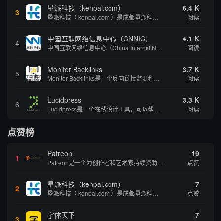
垦派科技（kenpai.com）
6.4 K
3
垦派科技（ kenpai.com ）是成都垦派科技有限公司旗下互联网基础资源服务平台，公司于2012年在中国成都成立，公司创始人团队深耕互联网基础资源领域20余年，拥有丰富的产品、运营、客户服务经验。 垦派产品 公司围绕互联网核心基础资源 ...
阅读
中国互联网络信息中心（CNNIC）
4.1 K
4
中国互联网络信息中心（China Internet Network Information Center，简称CNNIC）于1997年6月3日组建，现为工业和信息化部直属事业单位，行使国家互联网络信息中心职责。 作为中国信息社会重要的基础设...
阅读
Monitor Backlinks
3.7 K
5
Monitor Backlinks是一个反向链接监测和分析工具，网络营销人员用来分析他们自己的网站或竞争对手的网站的反向链接。该工具定期发送关于你的网站的新链接、破损或旧的反向链接、竞争对手的链接情况和更好的SEO想法的更新。各种反向链接指...
阅读
Lucidpress
3.3 K
6
Lucidpress是一个在线设计工具，可以帮助你快速创建专业的、令人惊叹的数字视觉内容，只需点击一个按钮就可以在线发布、打印或通过社交媒体分享。现在就下载，从试用版开始，让你看起来和感觉像个设计天才。
阅读
点赞榜
Patreon
19
1
Patreon是一个为创作者和艺术家持续资助项目的筹款平台。成千上万的漫画创作者、游戏开发者、播客、音乐家和其他人以一种即时、互动和亲密的方式与粉丝接触和培养。Patreon打算改变人们为其工作获得报酬的方式，从广告支持的创作转向来自粉丝的...
点赞
垦派科技（kenpai.com）
7
2
垦派科技（ kenpai.com ）是成都垦派科技有限公司旗下互联网基础资源服务平台，公司于2012年在中国成都成立，公司创始人团队深耕互联网基础资源领域20余年，拥有丰富的产品、运营、客户服务经验。 垦派产品 公司围绕互联网核心基础资源 ...
点赞
字体天下
7
3