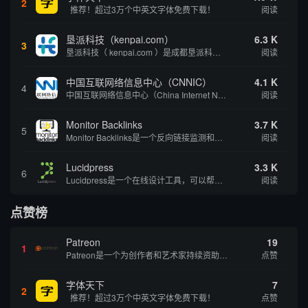
2
推荐！超过3万个中英文字体免费下载！
阅读
垦派科技（kenpai.com）
6.3 K
3
垦派科技（ kenpai.com ）是成都垦派科技有限公司旗下互联网基础资源服务平台，公司于2012年在中国成都成立，公司创始人团队深耕互联网基础资源领域20余年，拥有丰富的产品、运营、客户服务经验。 垦派产品 公司围绕互联网核心基础资源 ...
阅读
中国互联网络信息中心（CNNIC）
4.1 K
4
中国互联网络信息中心（China Internet Network Information Center，简称CNNIC）于1997年6月3日组建，现为工业和信息化部直属事业单位，行使国家互联网络信息中心职责。 作为中国信息社会重要的基础设...
阅读
Monitor Backlinks
3.7 K
5
Monitor Backlinks是一个反向链接监测和分析工具，网络营销人员用来分析他们自己的网站或竞争对手的网站的反向链接。该工具定期发送关于你的网站的新链接、破损或旧的反向链接、竞争对手的链接情况和更好的SEO想法的更新。各种反向链接指...
阅读
Lucidpress
3.3 K
6
Lucidpress是一个在线设计工具，可以帮助你快速创建专业的、令人惊叹的数字视觉内容，只需点击一个按钮就可以在线发布、打印或通过社交媒体分享。现在就下载，从试用版开始，让你看起来和感觉像个设计天才。
阅读
点赞榜
Patreon
19
1
Patreon是一个为创作者和艺术家持续资助项目的筹款平台。成千上万的漫画创作者、游戏开发者、播客、音乐家和其他人以一种即时、互动和亲密的方式与粉丝接触和培养。Patreon打算改变人们为其工作获得报酬的方式，从广告支持的创作转向来自粉丝的...
点赞
字体天下
7
2
推荐！超过3万个中英文字体免费下载！
点赞