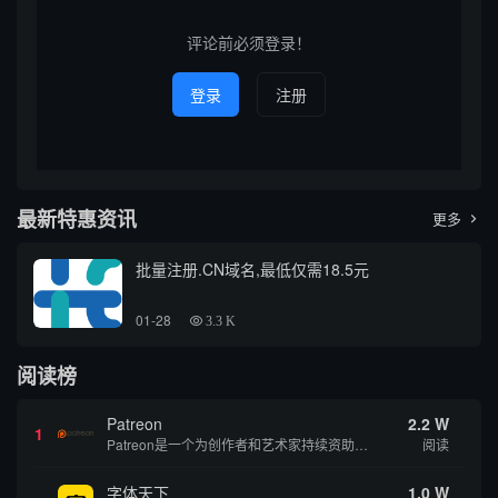
法、应用场景以及在...
关键词查询到的典型域名展
开...
评论前必须登录！
登录
注册
最新特惠资讯
更多

批量注册.CN域名,最低仅需18.5元
01-28
3.3 K
阅读榜
Patreon
2.2 W
1
Patreon是一个为创作者和艺术家持续资助项目的筹款平台。成千上万的漫画创作者、游戏开发者、播客、音乐家和其他人以一种即时、互动和亲密的方式与粉丝接触和培养。Patreon打算改变人们为其工作获得报酬的方式，从广告支持的创作转向来自粉丝的...
阅读
字体天下
1.0 W