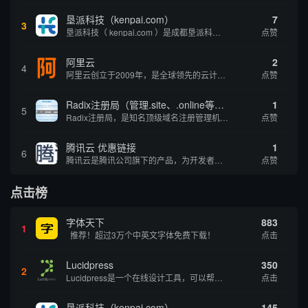
垦派科技（kenpai.com）
7
3
垦派科技（ kenpai.com ）是成都垦派科技有限公司旗下互联网基础资源服务平台，公司于2012年在中国成都成立，公司创始人团队深耕互联网基础资源领域20余年，拥有丰富的产品、运营、客户服务经验。 垦派产品 公司围绕互联网核心基础资源 ...
点赞
阿里云
2
4
阿里云创立于2009年，是全球领先的云计算及人工智能科技公司，致力于以在线公共服务的方式，提供安全、可靠的计算和数据处理能力，让计算和人工智能成为普惠科技。阿里云服务着制造、金融、政务、交通、医疗、电信、能源等众多领域的企业，包括中国联通、...
点赞
Radix注册局（管理.site、.online等顶级域名）
1
5
Radix注册局，是知名顶级域名注册管理机构，目前已有：.SITE,.ONLINE,.STORE,.TECH,.FUN,.WEBSITE,.SPACE,.PRESS,.UNO,和.HOST域名通过中国工业和信息化部备案。
点赞
腾讯云 优惠链接
1
6
腾讯云是腾讯公司旗下的产品，为开发者及企业提供云服务、云数据、云运营等整体一站式服务方案。 具体包括云服务器、云存储、云数据库和弹性web引擎等基础云服务；腾讯云分析（MTA）、腾讯云推送（信鸽）等腾讯整体大数据能力；以及 QQ互联、QQ空...
点赞
点击榜
字体天下
883
1
推荐！超过3万个中英文字体免费下载！
点击
Lucidpress
350
2
Lucidpress是一个在线设计工具，可以帮助你快速创建专业的、令人惊叹的数字视觉内容，只需点击一个按钮就可以在线发布、打印或通过社交媒体分享。现在就下载，从试用版开始，让你看起来和感觉像个设计天才。
点击
垦派科技（kenpai.com）
145