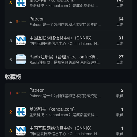
3
垦派科技（ kenpai.com ）是成都垦派科技有限公司旗下互联网基础资源服务平台，公司于2012年在中国成都成立，公司创始人团队深耕互联网基础资源领域20余年，拥有丰富的产品、运营、客户服务经验。 垦派产品 公司围绕互联网核心基础资源 ...
点击
Patreon
64
4
Patreon是一个为创作者和艺术家持续资助项目的筹款平台。成千上万的漫画创作者、游戏开发者、播客、音乐家和其他人以一种即时、互动和亲密的方式与粉丝接触和培养。Patreon打算改变人们为其工作获得报酬的方式，从广告支持的创作转向来自粉丝的...
点击
中国互联网络信息中心（CNNIC）
31
5
中国互联网络信息中心（China Internet Network Information Center，简称CNNIC）于1997年6月3日组建，现为工业和信息化部直属事业单位，行使国家互联网络信息中心职责。 作为中国信息社会重要的基础设...
点击
Radix注册局（管理.site、.online等顶级域名）
27
6
Radix注册局，是知名顶级域名注册管理机构，目前已有：.SITE,.ONLINE,.STORE,.TECH,.FUN,.WEBSITE,.SPACE,.PRESS,.UNO,和.HOST域名通过中国工业和信息化部备案。
点击
收藏榜
Patreon
2
1
Patreon是一个为创作者和艺术家持续资助项目的筹款平台。成千上万的漫画创作者、游戏开发者、播客、音乐家和其他人以一种即时、互动和亲密的方式与粉丝接触和培养。Patreon打算改变人们为其工作获得报酬的方式，从广告支持的创作转向来自粉丝的...
收藏
垦派科技（kenpai.com）
1
2
垦派科技（ kenpai.com ）是成都垦派科技有限公司旗下互联网基础资源服务平台，公司于2012年在中国成都成立，公司创始人团队深耕互联网基础资源领域20余年，拥有丰富的产品、运营、客户服务经验。 垦派产品 公司围绕互联网核心基础资源 ...
收藏
中国互联网络信息中心（CNNIC）
1
3
中国互联网络信息中心（China Internet Network Information Center，简称CNNIC）于1997年6月3日组建，现为工业和信息化部直属事业单位，行使国家互联网络信息中心职责。 作为中国信息社会重要的基础设...
收藏