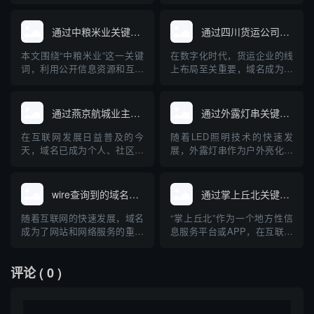
一款深受欢迎的域名查询工
轮等专业装备。与此同时，互
具。对于正在建站、创业和运
联网的发展使得相关设备和品
营企业的朋友来说，快速、准
牌的域名注册及查询成为大家
通过中粮米业关键词查询到的域名
通过四川货运公司查询域名
确地查询域名及其关联信息是
关心的问题。本文将从“cnc筏
一项十分重要的任务。本文将
钓轮”出发，介绍如何查询相关
本文围绕“中粮米业”这一关键
在数字化时代，货运企业的线
对“下午茶”域名查询工具的原
域名，并普及域名查询的基础
词，利用公开信息资源和互联
上布局至关重要，域名成为企
理、使用方法、优势及注意事
知识，帮助钓鱼装备品牌构...
网查询工具，检索分析现阶段
业网络身份的核心标识。本文
项进...
与“中粮米业”相关的主要域
将详细介绍如何通过四川货运
名，并探讨企业域名注册与保
公司查询其域名，以及域名在
通过燕京航城业主群查询域名
通过外露灯串关键词查询到的域名
护的重要性。通过具体案例，
货运行业中的重要作用，帮助
普及企业开展网络布局、加强
企业和个人规范管理和查询域
在互联网发展日益普及的今
随着LED照明技术的快速发
品牌保护的科普知识，为中小
名，提高网络安全意识。
天，域名已成为个人、社区、
展，外露灯串作为户外亮化工
企业互联网品牌建设提供参
企业展示自身及资源管理的重
程中的重要装饰与照明产品，
考。
要载体。对于像“燕京航城业主
其在市场上的关注度持续上
群”这样的社区组织，如何通过
升。用户或企业在选择外露灯
wire查询到的域名网站
通过掌上丘北关键词查询到的域名
群体资源、技术手段高效查找
串产品时，经常通过关键词搜
相关域名，成为业主们关注的
索，以获得相关的资讯、产品
随着互联网的快速发展，域名
“掌上丘北”作为一个地方性信
话题。本文将介绍域名的基础
或供应商信息。本文介绍了通
成为了网站和网络服务的重要
息服务平台或APP，在互联网
知识、社区群组如何有效协作
过“外露灯串”这一关键词查询
组成部分。在日常工作和信息
中有着独特的存在感。用户通
开展...
到的主...
安全领域，"wire"常被用作工
过输入“掌上丘北”这一关键
评论
( 0 )
具或关键词，帮助用户查询特
词，可以在各类搜索引擎或应
定的域名及其相关信息。本文
用商店中检索相关的官方、媒
将聚焦于“wire查询到的域名网
体、商业以及信息类域名。本
站”，探讨其相关工具、查询方
篇文章将围绕通过“掌上丘北”