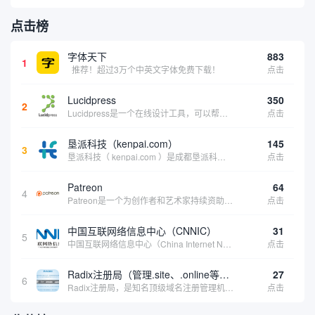
点击榜
字体天下
883
1
推荐！超过3万个中英文字体免费下载！
点击
Lucidpress
350
2
Lucidpress是一个在线设计工具，可以帮助你快速创建专业的、令人惊叹的数字视觉内容，只需点击一个按钮就可以在线发布、打印或通过社交媒体分享。现在就下载，从试用版开始，让你看起来和感觉像个设计天才。
点击
垦派科技（kenpai.com）
145
3
垦派科技（ kenpai.com ）是成都垦派科技有限公司旗下互联网基础资源服务平台，公司于2012年在中国成都成立，公司创始人团队深耕互联网基础资源领域20余年，拥有丰富的产品、运营、客户服务经验。 垦派产品 公司围绕互联网核心基础资源 ...
点击
Patreon
64
4
Patreon是一个为创作者和艺术家持续资助项目的筹款平台。成千上万的漫画创作者、游戏开发者、播客、音乐家和其他人以一种即时、互动和亲密的方式与粉丝接触和培养。Patreon打算改变人们为其工作获得报酬的方式，从广告支持的创作转向来自粉丝的...
点击
中国互联网络信息中心（CNNIC）
31
5
中国互联网络信息中心（China Internet Network Information Center，简称CNNIC）于1997年6月3日组建，现为工业和信息化部直属事业单位，行使国家互联网络信息中心职责。 作为中国信息社会重要的基础设...
点击
Radix注册局（管理.site、.online等顶级域名）
27
6
Radix注册局，是知名顶级域名注册管理机构，目前已有：.SITE,.ONLINE,.STORE,.TECH,.FUN,.WEBSITE,.SPACE,.PRESS,.UNO,和.HOST域名通过中国工业和信息化部备案。
点击