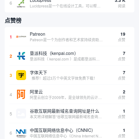
6
Lucidpress是一个在线设计工具，可以帮助你快速创建专业的、令人惊叹的数字视觉内容，只需点击一个按钮就可以在线发布、打印或通过社交媒体分享。现在就下载，从试用版开始，让你看起来和感觉像个设计天才。
阅读
点赞榜
Patreon
19
1
Patreon是一个为创作者和艺术家持续资助项目的筹款平台。成千上万的漫画创作者、游戏开发者、播客、音乐家和其他人以一种即时、互动和亲密的方式与粉丝接触和培养。Patreon打算改变人们为其工作获得报酬的方式，从广告支持的创作转向来自粉丝的...
点赞
垦派科技（kenpai.com）
7
2
垦派科技（ kenpai.com ）是成都垦派科技有限公司旗下互联网基础资源服务平台，公司于2012年在中国成都成立，公司创始人团队深耕互联网基础资源领域20余年，拥有丰富的产品、运营、客户服务经验。 垦派产品 公司围绕互联网核心基础资源 ...
点赞
字体天下
7
3
推荐！超过3万个中英文字体免费下载！
点赞
阿里云
2
4
阿里云创立于2009年，是全球领先的云计算及人工智能科技公司，致力于以在线公共服务的方式，提供安全、可靠的计算和数据处理能力，让计算和人工智能成为普惠科技。阿里云服务着制造、金融、政务、交通、医疗、电信、能源等众多领域的企业，包括中国联通、...
点赞
谷歌互联网最新域名查询网址是什么
1
5
本文将详细解答“谷歌互联网最新域名查询网址是什么”这一常见问题，介绍谷歌官方域名查询及WHOIS服务的现状，并科普互联网域名基础知识、查询方式及实用建议，帮助用户正确掌握域名检索的方法，安全合理地获取所需信息。
点赞
中国互联网络信息中心（CNNIC）
1
6
中国互联网络信息中心（China Internet Network Information Center，简称CNNIC）于1997年6月3日组建，现为工业和信息化部直属事业单位，行使国家互联网络信息中心职责。 作为中国信息社会重要的基础设...
点赞