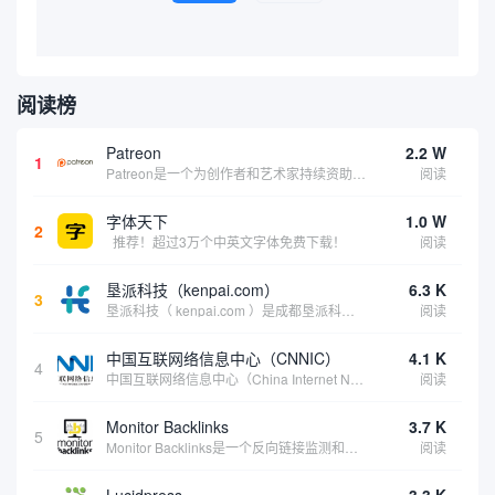
阅读榜
Patreon
2.2 W
1
Patreon是一个为创作者和艺术家持续资助项目的筹款平台。成千上万的漫画创作者、游戏开发者、播客、音乐家和其他人以一种即时、互动和亲密的方式与粉丝接触和培养。Patreon打算改变人们为其工作获得报酬的方式，从广告支持的创作转向来自粉丝的...
阅读
字体天下
1.0 W
2
推荐！超过3万个中英文字体免费下载！
阅读
垦派科技（kenpai.com）
6.3 K
3
垦派科技（ kenpai.com ）是成都垦派科技有限公司旗下互联网基础资源服务平台，公司于2012年在中国成都成立，公司创始人团队深耕互联网基础资源领域20余年，拥有丰富的产品、运营、客户服务经验。 垦派产品 公司围绕互联网核心基础资源 ...
阅读
中国互联网络信息中心（CNNIC）
4.1 K
4
中国互联网络信息中心（China Internet Network Information Center，简称CNNIC）于1997年6月3日组建，现为工业和信息化部直属事业单位，行使国家互联网络信息中心职责。 作为中国信息社会重要的基础设...
阅读
Monitor Backlinks
3.7 K
5
Monitor Backlinks是一个反向链接监测和分析工具，网络营销人员用来分析他们自己的网站或竞争对手的网站的反向链接。该工具定期发送关于你的网站的新链接、破损或旧的反向链接、竞争对手的链接情况和更好的SEO想法的更新。各种反向链接指...
阅读
Lucidpress
3.3 K