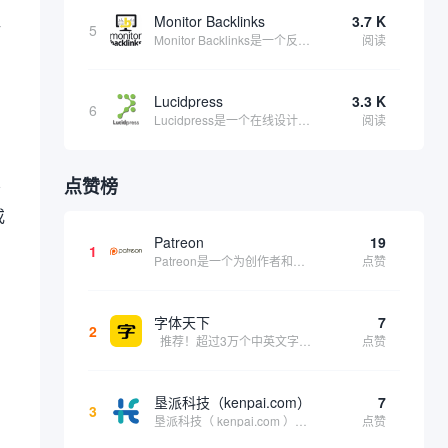
Monitor Backlinks
3.7 K
析
5
Monitor Backlinks是一个反向链接监测和分析工具，网络营销人员用来分析他们自己的网站或竞争对手的网站的反向链接。该工具定期发送关于你的网站的新链接、破损或旧的反向链接、竞争对手的链接情况和更好的SEO想法的更新。各种反向链接指...
阅读
Lucidpress
3.3 K
6
Lucidpress是一个在线设计工具，可以帮助你快速创建专业的、令人惊叹的数字视觉内容，只需点击一个按钮就可以在线发布、打印或通过社交媒体分享。现在就下载，从试用版开始，让你看起来和感觉像个设计天才。
阅读
点赞榜
务
或
，
Patreon
19
1
Patreon是一个为创作者和艺术家持续资助项目的筹款平台。成千上万的漫画创作者、游戏开发者、播客、音乐家和其他人以一种即时、互动和亲密的方式与粉丝接触和培养。Patreon打算改变人们为其工作获得报酬的方式，从广告支持的创作转向来自粉丝的...
点赞
字体天下
7
2
推荐！超过3万个中英文字体免费下载！
点赞
垦派科技（kenpai.com）
7
3
垦派科技（ kenpai.com ）是成都垦派科技有限公司旗下互联网基础资源服务平台，公司于2012年在中国成都成立，公司创始人团队深耕互联网基础资源领域20余年，拥有丰富的产品、运营、客户服务经验。 垦派产品 公司围绕互联网核心基础资源 ...
点赞