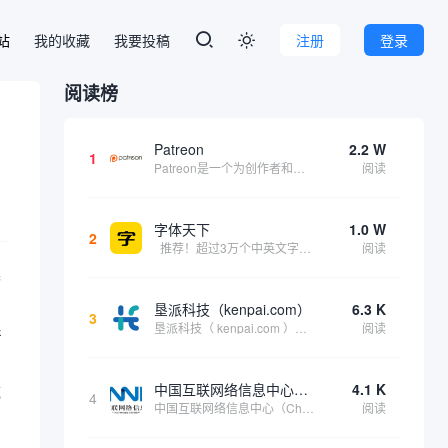
本站
我的收藏
我要投稿
注册
登录

阅读榜
Patreon
2.2 W
1
Patreon是一个为创作者和艺术家持续资助项目的筹款平台。成千上万的漫画创作者、游戏开发者、播客、音乐家和其他人以一种即时、互动和亲密的方式与粉丝接触和培养。Patreon打算改变人们为其工作获得报酬的方式，从广告支持的创作转向来自粉丝的...
阅读
字体天下
1.0 W
2
推荐！超过3万个中英文字体免费下载！
阅读
潜
方
垦派科技（kenpai.com）
6.3 K
3
垦派科技（ kenpai.com ）是成都垦派科技有限公司旗下互联网基础资源服务平台，公司于2012年在中国成都成立，公司创始人团队深耕互联网基础资源领域20余年，拥有丰富的产品、运营、客户服务经验。 垦派产品 公司围绕互联网核心基础资源 ...
阅读
产
中国互联网络信息中心（CNNIC）
4.1 K
域
4
中国互联网络信息中心（China Internet Network Information Center，简称CNNIC）于1997年6月3日组建，现为工业和信息化部直属事业单位，行使国家互联网络信息中心职责。 作为中国信息社会重要的基础设...
阅读