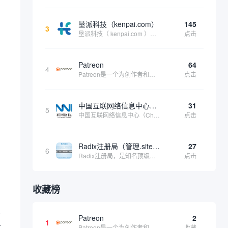
垦派科技（kenpai.com）
145
3
垦派科技（ kenpai.com ）是成都垦派科技有限公司旗下互联网基础资源服务平台，公司于2012年在中国成都成立，公司创始人团队深耕互联网基础资源领域20余年，拥有丰富的产品、运营、客户服务经验。 垦派产品 公司围绕互联网核心基础资源 ...
点击
Patreon
64
4
Patreon是一个为创作者和艺术家持续资助项目的筹款平台。成千上万的漫画创作者、游戏开发者、播客、音乐家和其他人以一种即时、互动和亲密的方式与粉丝接触和培养。Patreon打算改变人们为其工作获得报酬的方式，从广告支持的创作转向来自粉丝的...
点击
中国互联网络信息中心（CNNIC）
31
5
中国互联网络信息中心（China Internet Network Information Center，简称CNNIC）于1997年6月3日组建，现为工业和信息化部直属事业单位，行使国家互联网络信息中心职责。 作为中国信息社会重要的基础设...
点击
当
Radix注册局（管理.site、.online等顶级域名）
27
6
Radix注册局，是知名顶级域名注册管理机构，目前已有：.SITE,.ONLINE,.STORE,.TECH,.FUN,.WEBSITE,.SPACE,.PRESS,.UNO,和.HOST域名通过中国工业和信息化部备案。
点击
收藏榜
分
Patreon
2
1
重
Patreon是一个为创作者和艺术家持续资助项目的筹款平台。成千上万的漫画创作者、游戏开发者、播客、音乐家和其他人以一种即时、互动和亲密的方式与粉丝接触和培养。Patreon打算改变人们为其工作获得报酬的方式，从广告支持的创作转向来自粉丝的...
收藏