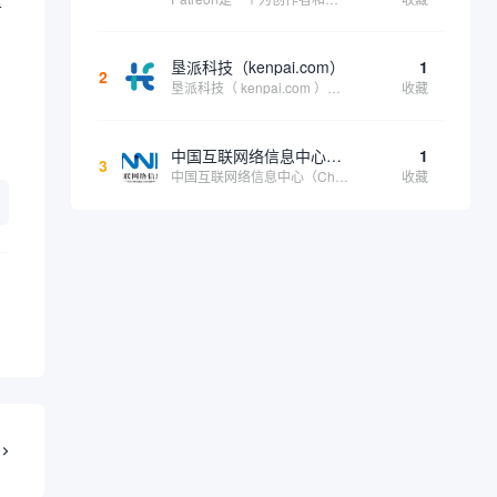
垦派科技（kenpai.com）
1
2
垦派科技（ kenpai.com ）是成都垦派科技有限公司旗下互联网基础资源服务平台，公司于2012年在中国成都成立，公司创始人团队深耕互联网基础资源领域20余年，拥有丰富的产品、运营、客户服务经验。 垦派产品 公司围绕互联网核心基础资源 ...
收藏
中国互联网络信息中心（CNNIC）
1
3
中国互联网络信息中心（China Internet Network Information Center，简称CNNIC）于1997年6月3日组建，现为工业和信息化部直属事业单位，行使国家互联网络信息中心职责。 作为中国信息社会重要的基础设...
收藏