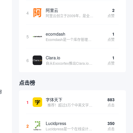
阿里云
2
4
阿里云创立于2009年，是全球领先的云计算及人工智能科技公司，致力于以在线公共服务的方式，提供安全、可靠的计算和数据处理能力，让计算和人工智能成为普惠科技。阿里云服务着制造、金融、政务、交通、医疗、电信、能源等众多领域的企业，包括中国联通、...
点赞
ecomdash
1
5
Ecomdash是一个库存管理工具，帮助电子商务企业主实现在线运营的自动化。这个工具使在线零售商有能力将与库存、运输和产品上市有关的繁琐任务自动化。卖家可以从一个方便的仪表盘上管理各种多渠道功能。
点赞
Clara.io
1
6
自从Exocortex推出Clara.io以来，它一直是三维市场的一个轰动。一个完全免费的三维计算机图形软件，它可以在任何兼容设备上的任何支持webGL的浏览器上运行，甚至是安卓系统。它允许设计师建模、制作动画、渲染和分享三维内容，其强大的...
点赞
点击榜
询
字体天下
883
1
推荐！超过3万个中英文字体免费下载！
点击
Lucidpress
350
2
Lucidpress是一个在线设计工具，可以帮助你快速创建专业的、令人惊叹的数字视觉内容，只需点击一个按钮就可以在线发布、打印或通过社交媒体分享。现在就下载，从试用版开始，让你看起来和感觉像个设计天才。
点击