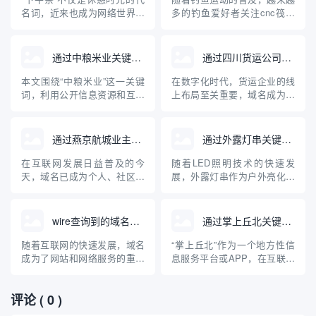
名词，近来也成为网络世界中
多的钓鱼爱好者关注cnc筏钓
一款深受欢迎的域名查询工
轮等专业装备。与此同时，互
具。对于正在建站、创业和运
联网的发展使得相关设备和品
营企业的朋友来说，快速、准
牌的域名注册及查询成为大家
通过中粮米业关键词查询到的域名
通过四川货运公司查询域名
确地查询域名及其关联信息是
关心的问题。本文将从“cnc筏
一项十分重要的任务。本文将
钓轮”出发，介绍如何查询相关
本文围绕“中粮米业”这一关键
在数字化时代，货运企业的线
对“下午茶”域名查询工具的原
域名，并普及域名查询的基础
词，利用公开信息资源和互联
上布局至关重要，域名成为企
理、使用方法、优势及注意事
知识，帮助钓鱼装备品牌构...
网查询工具，检索分析现阶段
业网络身份的核心标识。本文
项进...
与“中粮米业”相关的主要域
将详细介绍如何通过四川货运
名，并探讨企业域名注册与保
公司查询其域名，以及域名在
通过燕京航城业主群查询域名
通过外露灯串关键词查询到的域名
护的重要性。通过具体案例，
货运行业中的重要作用，帮助
普及企业开展网络布局、加强
企业和个人规范管理和查询域
在互联网发展日益普及的今
随着LED照明技术的快速发
品牌保护的科普知识，为中小
名，提高网络安全意识。
天，域名已成为个人、社区、
展，外露灯串作为户外亮化工
企业互联网品牌建设提供参
企业展示自身及资源管理的重
程中的重要装饰与照明产品，
考。
要载体。对于像“燕京航城业主
其在市场上的关注度持续上
群”这样的社区组织，如何通过
升。用户或企业在选择外露灯
wire查询到的域名网站
通过掌上丘北关键词查询到的域名
群体资源、技术手段高效查找
串产品时，经常通过关键词搜
相关域名，成为业主们关注的
索，以获得相关的资讯、产品
随着互联网的快速发展，域名
“掌上丘北”作为一个地方性信
话题。本文将介绍域名的基础
或供应商信息。本文介绍了通
成为了网站和网络服务的重要
息服务平台或APP，在互联网
知识、社区群组如何有效协作
过“外露灯串”这一关键词查询
组成部分。在日常工作和信息
中有着独特的存在感。用户通
开展...
到的主...
安全领域，"wire"常被用作工
过输入“掌上丘北”这一关键
评论
( 0 )
具或关键词，帮助用户查询特
词，可以在各类搜索引擎或应
定的域名及其相关信息。本文
用商店中检索相关的官方、媒