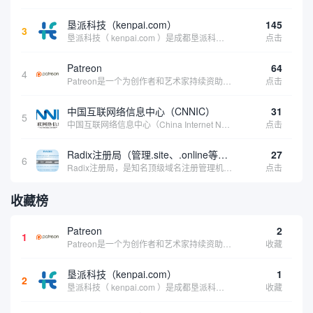
垦派科技（kenpai.com）
145
3
垦派科技（ kenpai.com ）是成都垦派科技有限公司旗下互联网基础资源服务平台，公司于2012年在中国成都成立，公司创始人团队深耕互联网基础资源领域20余年，拥有丰富的产品、运营、客户服务经验。 垦派产品 公司围绕互联网核心基础资源 ...
点击
Patreon
64
4
Patreon是一个为创作者和艺术家持续资助项目的筹款平台。成千上万的漫画创作者、游戏开发者、播客、音乐家和其他人以一种即时、互动和亲密的方式与粉丝接触和培养。Patreon打算改变人们为其工作获得报酬的方式，从广告支持的创作转向来自粉丝的...
点击
中国互联网络信息中心（CNNIC）
31
5
中国互联网络信息中心（China Internet Network Information Center，简称CNNIC）于1997年6月3日组建，现为工业和信息化部直属事业单位，行使国家互联网络信息中心职责。 作为中国信息社会重要的基础设...
点击
Radix注册局（管理.site、.online等顶级域名）
27
6
Radix注册局，是知名顶级域名注册管理机构，目前已有：.SITE,.ONLINE,.STORE,.TECH,.FUN,.WEBSITE,.SPACE,.PRESS,.UNO,和.HOST域名通过中国工业和信息化部备案。
点击
收藏榜
Patreon
2
1
Patreon是一个为创作者和艺术家持续资助项目的筹款平台。成千上万的漫画创作者、游戏开发者、播客、音乐家和其他人以一种即时、互动和亲密的方式与粉丝接触和培养。Patreon打算改变人们为其工作获得报酬的方式，从广告支持的创作转向来自粉丝的...
收藏
垦派科技（kenpai.com）
1
2
垦派科技（ kenpai.com ）是成都垦派科技有限公司旗下互联网基础资源服务平台，公司于2012年在中国成都成立，公司创始人团队深耕互联网基础资源领域20余年，拥有丰富的产品、运营、客户服务经验。 垦派产品 公司围绕互联网核心基础资源 ...
收藏