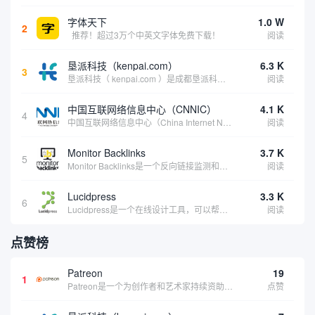
字体天下
1.0 W
2
推荐！超过3万个中英文字体免费下载！
阅读
垦派科技（kenpai.com）
6.3 K
3
垦派科技（ kenpai.com ）是成都垦派科技有限公司旗下互联网基础资源服务平台，公司于2012年在中国成都成立，公司创始人团队深耕互联网基础资源领域20余年，拥有丰富的产品、运营、客户服务经验。 垦派产品 公司围绕互联网核心基础资源 ...
阅读
中国互联网络信息中心（CNNIC）
4.1 K
4
中国互联网络信息中心（China Internet Network Information Center，简称CNNIC）于1997年6月3日组建，现为工业和信息化部直属事业单位，行使国家互联网络信息中心职责。 作为中国信息社会重要的基础设...
阅读
Monitor Backlinks
3.7 K
5
Monitor Backlinks是一个反向链接监测和分析工具，网络营销人员用来分析他们自己的网站或竞争对手的网站的反向链接。该工具定期发送关于你的网站的新链接、破损或旧的反向链接、竞争对手的链接情况和更好的SEO想法的更新。各种反向链接指...
阅读
Lucidpress
3.3 K
6
Lucidpress是一个在线设计工具，可以帮助你快速创建专业的、令人惊叹的数字视觉内容，只需点击一个按钮就可以在线发布、打印或通过社交媒体分享。现在就下载，从试用版开始，让你看起来和感觉像个设计天才。
阅读
点赞榜
Patreon
19
1
Patreon是一个为创作者和艺术家持续资助项目的筹款平台。成千上万的漫画创作者、游戏开发者、播客、音乐家和其他人以一种即时、互动和亲密的方式与粉丝接触和培养。Patreon打算改变人们为其工作获得报酬的方式，从广告支持的创作转向来自粉丝的...
点赞