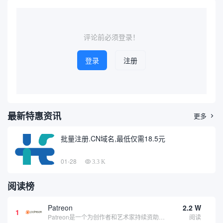
将聚焦于“wire查询到的域名网
体、商业以及信息类域名。本
站”，探讨其相关工具、查询方
篇文章将围绕通过“掌上丘北”
法、应用场景以及在...
关键词查询到的典型域名展
开...
评论前必须登录！
登录
注册
最新特惠资讯
更多

批量注册.CN域名,最低仅需18.5元
01-28
3.3 K
阅读榜
Patreon
2.2 W
1
Patreon是一个为创作者和艺术家持续资助项目的筹款平台。成千上万的漫画创作者、游戏开发者、播客、音乐家和其他人以一种即时、互动和亲密的方式与粉丝接触和培养。Patreon打算改变人们为其工作获得报酬的方式，从广告支持的创作转向来自粉丝的...
阅读