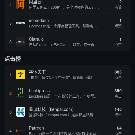
阿里云
2
4
阿里云创立于2009年，是全球领先的云计算及人工智能科技公司，致力于以在线公共服务的方式，提供安全、可靠的计算和数据处理能力，让计算和人工智能成为普惠科技。阿里云服务着制造、金融、政务、交通、医疗、电信、能源等众多领域的企业，包括中国联通、...
点赞
ecomdash
1
5
Ecomdash是一个库存管理工具，帮助电子商务企业主实现在线运营的自动化。这个工具使在线零售商有能力将与库存、运输和产品上市有关的繁琐任务自动化。卖家可以从一个方便的仪表盘上管理各种多渠道功能。
点赞
Clara.io
1
6
自从Exocortex推出Clara.io以来，它一直是三维市场的一个轰动。一个完全免费的三维计算机图形软件，它可以在任何兼容设备上的任何支持webGL的浏览器上运行，甚至是安卓系统。它允许设计师建模、制作动画、渲染和分享三维内容，其强大的...
点赞
点击榜
字体天下
883
1
推荐！超过3万个中英文字体免费下载！
点击
Lucidpress
350
2
Lucidpress是一个在线设计工具，可以帮助你快速创建专业的、令人惊叹的数字视觉内容，只需点击一个按钮就可以在线发布、打印或通过社交媒体分享。现在就下载，从试用版开始，让你看起来和感觉像个设计天才。
点击
垦派科技（kenpai.com）
145
3
垦派科技（ kenpai.com ）是成都垦派科技有限公司旗下互联网基础资源服务平台，公司于2012年在中国成都成立，公司创始人团队深耕互联网基础资源领域20余年，拥有丰富的产品、运营、客户服务经验。 垦派产品 公司围绕互联网核心基础资源 ...
点击
Patreon
64
4
Patreon是一个为创作者和艺术家持续资助项目的筹款平台。成千上万的漫画创作者、游戏开发者、播客、音乐家和其他人以一种即时、互动和亲密的方式与粉丝接触和培养。Patreon打算改变人们为其工作获得报酬的方式，从广告支持的创作转向来自粉丝的...
点击