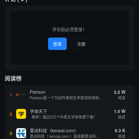
评论前必须登录！
登录
注册
阅读榜
Patreon
2.2 W
1
Patreon是一个为创作者和艺术家持续资助项目的筹款平台。成千上万的漫画创作者、游戏开发者、播客、音乐家和其他人以一种即时、互动和亲密的方式与粉丝接触和培养。Patreon打算改变人们为其工作获得报酬的方式，从广告支持的创作转向来自粉丝的...
阅读
字体天下
1.0 W
2
推荐！超过3万个中英文字体免费下载！
阅读
垦派科技（kenpai.com）
6.3 K
3
垦派科技（ kenpai.com ）是成都垦派科技有限公司旗下互联网基础资源服务平台，公司于2012年在中国成都成立，公司创始人团队深耕互联网基础资源领域20余年，拥有丰富的产品、运营、客户服务经验。 垦派产品 公司围绕互联网核心基础资源 ...
阅读