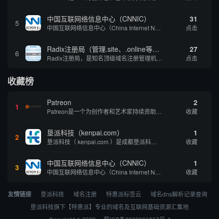
中国互联网络信息中心（CNNIC）
31
5
中国互联网络信息中心（China Internet Network Information Center，简称CNNIC）于1997年6月3日组建，现为工业和信息化部直属事业单位，行使国家互联网络信息中心职责。 作为中国信息社会重要的基础设...
点击
Radix注册局（管理.site、.online等顶级域名）
27
6
Radix注册局，是知名顶级域名注册管理机构，目前已有：.SITE,.ONLINE,.STORE,.TECH,.FUN,.WEBSITE,.SPACE,.PRESS,.UNO,和.HOST域名通过中国工业和信息化部备案。
点击
收藏榜
Patreon
2
1
Patreon是一个为创作者和艺术家持续资助项目的筹款平台。成千上万的漫画创作者、游戏开发者、播客、音乐家和其他人以一种即时、互动和亲密的方式与粉丝接触和培养。Patreon打算改变人们为其工作获得报酬的方式，从广告支持的创作转向来自粉丝的...
收藏
垦派科技（kenpai.com）
1
2
垦派科技（ kenpai.com ）是成都垦派科技有限公司旗下互联网基础资源服务平台，公司于2012年在中国成都成立，公司创始人团队深耕互联网基础资源领域20余年，拥有丰富的产品、运营、客户服务经验。 垦派产品 公司围绕互联网核心基础资源 ...
收藏
中国互联网络信息中心（CNNIC）
1
3
中国互联网络信息中心（China Internet Network Information Center，简称CNNIC）于1997年6月3日组建，现为工业和信息化部直属事业单位，行使国家互联网络信息中心职责。 作为中国信息社会重要的基础设...
收藏
友情链接
垦派科技
域名注册
特惠派标签云
域名dns解析记录查询
垦派科技旗下【特惠派】专业的域名及互联网基础资源汇集地