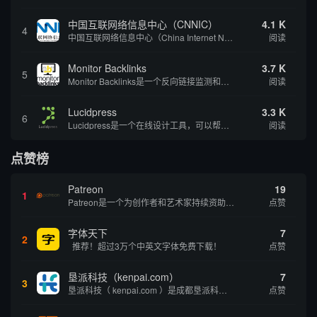
中国互联网络信息中心（CNNIC）
4.1 K
4
中国互联网络信息中心（China Internet Network Information Center，简称CNNIC）于1997年6月3日组建，现为工业和信息化部直属事业单位，行使国家互联网络信息中心职责。 作为中国信息社会重要的基础设...
阅读
Monitor Backlinks
3.7 K
5
Monitor Backlinks是一个反向链接监测和分析工具，网络营销人员用来分析他们自己的网站或竞争对手的网站的反向链接。该工具定期发送关于你的网站的新链接、破损或旧的反向链接、竞争对手的链接情况和更好的SEO想法的更新。各种反向链接指...
阅读
Lucidpress
3.3 K
6
Lucidpress是一个在线设计工具，可以帮助你快速创建专业的、令人惊叹的数字视觉内容，只需点击一个按钮就可以在线发布、打印或通过社交媒体分享。现在就下载，从试用版开始，让你看起来和感觉像个设计天才。
阅读
点赞榜
Patreon
19
1
Patreon是一个为创作者和艺术家持续资助项目的筹款平台。成千上万的漫画创作者、游戏开发者、播客、音乐家和其他人以一种即时、互动和亲密的方式与粉丝接触和培养。Patreon打算改变人们为其工作获得报酬的方式，从广告支持的创作转向来自粉丝的...
点赞
字体天下
7
2
推荐！超过3万个中英文字体免费下载！
点赞
垦派科技（kenpai.com）
7
3
垦派科技（ kenpai.com ）是成都垦派科技有限公司旗下互联网基础资源服务平台，公司于2012年在中国成都成立，公司创始人团队深耕互联网基础资源领域20余年，拥有丰富的产品、运营、客户服务经验。 垦派产品 公司围绕互联网核心基础资源 ...
点赞