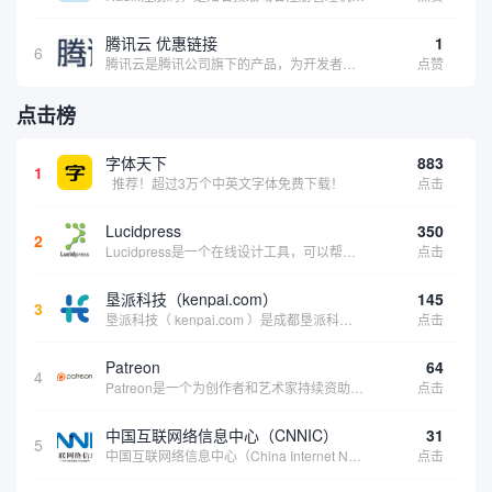
腾讯云 优惠链接
1
6
腾讯云是腾讯公司旗下的产品，为开发者及企业提供云服务、云数据、云运营等整体一站式服务方案。 具体包括云服务器、云存储、云数据库和弹性web引擎等基础云服务；腾讯云分析（MTA）、腾讯云推送（信鸽）等腾讯整体大数据能力；以及 QQ互联、QQ空...
点赞
点击榜
字体天下
883
1
推荐！超过3万个中英文字体免费下载！
点击
Lucidpress
350
2
Lucidpress是一个在线设计工具，可以帮助你快速创建专业的、令人惊叹的数字视觉内容，只需点击一个按钮就可以在线发布、打印或通过社交媒体分享。现在就下载，从试用版开始，让你看起来和感觉像个设计天才。
点击
垦派科技（kenpai.com）
145
3
垦派科技（ kenpai.com ）是成都垦派科技有限公司旗下互联网基础资源服务平台，公司于2012年在中国成都成立，公司创始人团队深耕互联网基础资源领域20余年，拥有丰富的产品、运营、客户服务经验。 垦派产品 公司围绕互联网核心基础资源 ...
点击
Patreon
64
4
Patreon是一个为创作者和艺术家持续资助项目的筹款平台。成千上万的漫画创作者、游戏开发者、播客、音乐家和其他人以一种即时、互动和亲密的方式与粉丝接触和培养。Patreon打算改变人们为其工作获得报酬的方式，从广告支持的创作转向来自粉丝的...
点击
中国互联网络信息中心（CNNIC）
31
5
中国互联网络信息中心（China Internet Network Information Center，简称CNNIC）于1997年6月3日组建，现为工业和信息化部直属事业单位，行使国家互联网络信息中心职责。 作为中国信息社会重要的基础设...
点击