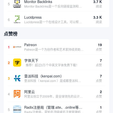
Monitor Backlinks
3.7 K
5
Monitor Backlinks是一个反向链接监测和分析工具，网络营销人员用来分析他们自己的网站或竞争对手的网站的反向链接。该工具定期发送关于你的网站的新链接、破损或旧的反向链接、竞争对手的链接情况和更好的SEO想法的更新。各种反向链接指...
阅读
Lucidpress
3.3 K
6
Lucidpress是一个在线设计工具，可以帮助你快速创建专业的、令人惊叹的数字视觉内容，只需点击一个按钮就可以在线发布、打印或通过社交媒体分享。现在就下载，从试用版开始，让你看起来和感觉像个设计天才。
阅读
点赞榜
Patreon
19
1
Patreon是一个为创作者和艺术家持续资助项目的筹款平台。成千上万的漫画创作者、游戏开发者、播客、音乐家和其他人以一种即时、互动和亲密的方式与粉丝接触和培养。Patreon打算改变人们为其工作获得报酬的方式，从广告支持的创作转向来自粉丝的...
点赞
字体天下
7
2
推荐！超过3万个中英文字体免费下载！
点赞
垦派科技（kenpai.com）
7
3
垦派科技（ kenpai.com ）是成都垦派科技有限公司旗下互联网基础资源服务平台，公司于2012年在中国成都成立，公司创始人团队深耕互联网基础资源领域20余年，拥有丰富的产品、运营、客户服务经验。 垦派产品 公司围绕互联网核心基础资源 ...
点赞
阿里云
2
4
阿里云创立于2009年，是全球领先的云计算及人工智能科技公司，致力于以在线公共服务的方式，提供安全、可靠的计算和数据处理能力，让计算和人工智能成为普惠科技。阿里云服务着制造、金融、政务、交通、医疗、电信、能源等众多领域的企业，包括中国联通、...
点赞
Radix注册局（管理.site、.online等顶级域名）
1
5
Radix注册局，是知名顶级域名注册管理机构，目前已有：.SITE,.ONLINE,.STORE,.TECH,.FUN,.WEBSITE,.SPACE,.PRESS,.UNO,和.HOST域名通过中国工业和信息化部备案。
点赞