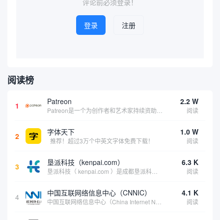
评论前必须登录！
登录
注册
阅读榜
Patreon
2.2 W
1
Patreon是一个为创作者和艺术家持续资助项目的筹款平台。成千上万的漫画创作者、游戏开发者、播客、音乐家和其他人以一种即时、互动和亲密的方式与粉丝接触和培养。Patreon打算改变人们为其工作获得报酬的方式，从广告支持的创作转向来自粉丝的...
阅读
字体天下
1.0 W
2
推荐！超过3万个中英文字体免费下载！
阅读
垦派科技（kenpai.com）
6.3 K
3
垦派科技（ kenpai.com ）是成都垦派科技有限公司旗下互联网基础资源服务平台，公司于2012年在中国成都成立，公司创始人团队深耕互联网基础资源领域20余年，拥有丰富的产品、运营、客户服务经验。 垦派产品 公司围绕互联网核心基础资源 ...
阅读
中国互联网络信息中心（CNNIC）
4.1 K
4
中国互联网络信息中心（China Internet Network Information Center，简称CNNIC）于1997年6月3日组建，现为工业和信息化部直属事业单位，行使国家互联网络信息中心职责。 作为中国信息社会重要的基础设...
阅读