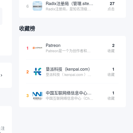
Radix注册局（管理.site、.online等顶级域名）
27
6
Radix注册局，是知名顶级域名注册管理机构，目前已有：.SITE,.ONLINE,.STORE,.TECH,.FUN,.WEBSITE,.SPACE,.PRESS,.UNO,和.HOST域名通过中国工业和信息化部备案。
点击
收藏榜
Patreon
2
1
Patreon是一个为创作者和艺术家持续资助项目的筹款平台。成千上万的漫画创作者、游戏开发者、播客、音乐家和其他人以一种即时、互动和亲密的方式与粉丝接触和培养。Patreon打算改变人们为其工作获得报酬的方式，从广告支持的创作转向来自粉丝的...
收藏
垦派科技（kenpai.com）
1
2
垦派科技（ kenpai.com ）是成都垦派科技有限公司旗下互联网基础资源服务平台，公司于2012年在中国成都成立，公司创始人团队深耕互联网基础资源领域20余年，拥有丰富的产品、运营、客户服务经验。 垦派产品 公司围绕互联网核心基础资源 ...
收藏
中国互联网络信息中心（CNNIC）
1
3
中国互联网络信息中心（China Internet Network Information Center，简称CNNIC）于1997年6月3日组建，现为工业和信息化部直属事业单位，行使国家互联网络信息中心职责。 作为中国信息社会重要的基础设...
收藏
关注