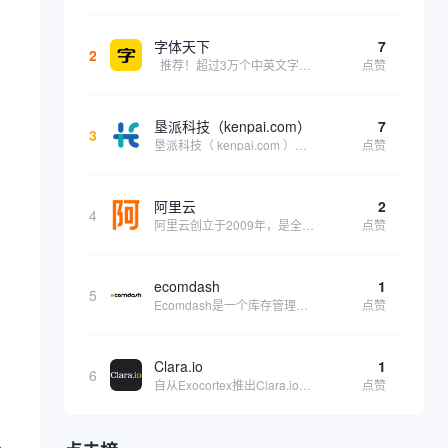
字体天下
7
2
推荐！超过3万个中英文字体免费下载！
点赞
。
垦派科技（kenpai.com）
7
3
垦派科技（ kenpai.com ）是成都垦派科技有限公司旗下互联网基础资源服务平台，公司于2012年在中国成都成立，公司创始人团队深耕互联网基础资源领域20余年，拥有丰富的产品、运营、客户服务经验。 垦派产品 公司围绕互联网核心基础资源 ...
点赞
阿里云
2
4
阿里云创立于2009年，是全球领先的云计算及人工智能科技公司，致力于以在线公共服务的方式，提供安全、可靠的计算和数据处理能力，让计算和人工智能成为普惠科技。阿里云服务着制造、金融、政务、交通、医疗、电信、能源等众多领域的企业，包括中国联通、...
点赞
ecomdash
1
5
Ecomdash是一个库存管理工具，帮助电子商务企业主实现在线运营的自动化。这个工具使在线零售商有能力将与库存、运输和产品上市有关的繁琐任务自动化。卖家可以从一个方便的仪表盘上管理各种多渠道功能。
点赞
Clara.io
1
6
自从Exocortex推出Clara.io以来，它一直是三维市场的一个轰动。一个完全免费的三维计算机图形软件，它可以在任何兼容设备上的任何支持webGL的浏览器上运行，甚至是安卓系统。它允许设计师建模、制作动画、渲染和分享三维内容，其强大的...
点赞