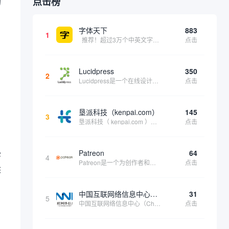
点击榜
的
字体天下
883
1
推荐！超过3万个中英文字体免费下载！
点击
Lucidpress
350
2
Lucidpress是一个在线设计工具，可以帮助你快速创建专业的、令人惊叹的数字视觉内容，只需点击一个按钮就可以在线发布、打印或通过社交媒体分享。现在就下载，从试用版开始，让你看起来和感觉像个设计天才。
点击
垦派科技（kenpai.com）
145
3
垦派科技（ kenpai.com ）是成都垦派科技有限公司旗下互联网基础资源服务平台，公司于2012年在中国成都成立，公司创始人团队深耕互联网基础资源领域20余年，拥有丰富的产品、运营、客户服务经验。 垦派产品 公司围绕互联网核心基础资源 ...
点击
Patreon
64
字
4
Patreon是一个为创作者和艺术家持续资助项目的筹款平台。成千上万的漫画创作者、游戏开发者、播客、音乐家和其他人以一种即时、互动和亲密的方式与粉丝接触和培养。Patreon打算改变人们为其工作获得报酬的方式，从广告支持的创作转向来自粉丝的...
点击
态
中国互联网络信息中心（CNNIC）
31
5
中国互联网络信息中心（China Internet Network Information Center，简称CNNIC）于1997年6月3日组建，现为工业和信息化部直属事业单位，行使国家互联网络信息中心职责。 作为中国信息社会重要的基础设...
点击