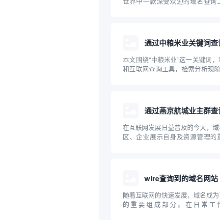
世界中一款深受欢迎的域名查询
站、创业和运营企业的朋友来说，
域名及其关联信息是一项十分重要
“下午茶”域名查询工具的原理、
意事项进...
通过中粮米业关键词查
本文围绕“中粮米业”这一关键词
和互联网查询工具，检索分析现阶
关的主要域名，并探讨企业域名
性。通过具体案例，普及企业开展
牌保护的科普知识，为中小企业互
参考。
通过燕京航城业主群查
在互联网发展日益普及的今天，域
区、企业展示自身及资源管理的
“燕京航城业主群”这样的社区组
源、技术手段高效查找相关域名，
话题。本文将介绍域名的基础知识
效协作开展...
wire查询到的域名网站
随着互联网的快速发展，域名成为
的重要组成部分。在日常工
域，"wire"常被用作工具或关键