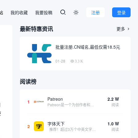
本站
我的收藏
我要投稿
注册
登录

最新特惠资讯
更多

批量注册.CN域名,最低仅需18.5元
01-28
3.3 K
阅读榜
Patreon
2.2 W
1
和
Patreon是一个为创作者和艺术家持续资助项目的筹款平台。成千上万的漫画创作者、游戏开发者、播客、音乐家和其他人以一种即时、互动和亲密的方式与粉丝接触和培养。Patreon打算改变人们为其工作获得报酬的方式，从广告支持的创作转向来自粉丝的...
阅读
使
字体天下
1.0 W
2
推荐！超过3万个中英文字体免费下载！
阅读