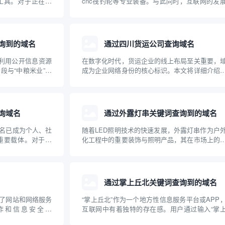
工具。对于正在建
cnc筏钓轮等专业装备。与此同时，互联网的发
快速、准确地查询
得相关设备和品牌的域名注册及查询成为大家关
的任务。本文将对
问题。本文将从“cnc筏钓轮”出发，介绍如何查
使用方法、优势及注
关域名，并普及域名查询的基础知识，帮助钓鱼
品牌构...
询到的域名
通过四川货运公司查询域名
，利用公开信息资源
在数字化时代，货运企业的线上布局至关重要，
段与“中粮米业”相
成为企业网络身份的核心标识。本文将详细介绍
注册与保护的重要
通过四川货运公司查询其域名，以及域名在货运
网络布局、加强品
中的重要作用，帮助企业和个人规范管理和查
联网品牌建设提供
名，提高网络安全意识。
询域名
通过外露灯串关键词查询到的域名
名已成为个人、社
随着LED照明技术的快速发展，外露灯串作为户
重要载体。对于像
化工程中的重要装饰与照明产品，其在市场上的
织，如何通过群体资
度持续上升。用户或企业在选择外露灯串产品时
成为业主们关注的
常通过关键词搜索，以获得相关的资讯、产品或
、社区群组如何有
商信息。本文介绍了通过“外露灯串”这一关键词
到的主...
通过掌上丘北关键词查询到的域名
了网站和网络服务
“掌上丘北”作为一个地方性信息服务平台或APP
作和信息安全领
互联网中有着独特的存在感。用户通过输入“掌
词，帮助用户查询特
北”这一关键词，可以在各类搜索引擎或应用商