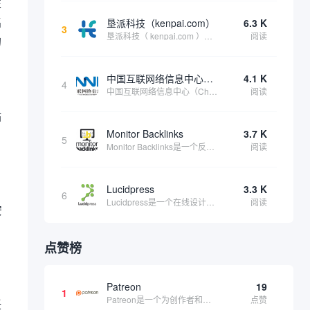
性
名
垦派科技（kenpai.com）
6.3 K
3
垦派科技（ kenpai.com ）是成都垦派科技有限公司旗下互联网基础资源服务平台，公司于2012年在中国成都成立，公司创始人团队深耕互联网基础资源领域20余年，拥有丰富的产品、运营、客户服务经验。 垦派产品 公司围绕互联网核心基础资源 ...
阅读
的
中国互联网络信息中心（CNNIC）
4.1 K
4
中国互联网络信息中心（China Internet Network Information Center，简称CNNIC）于1997年6月3日组建，现为工业和信息化部直属事业单位，行使国家互联网络信息中心职责。 作为中国信息社会重要的基础设...
阅读
站
Monitor Backlinks
3.7 K
5
Monitor Backlinks是一个反向链接监测和分析工具，网络营销人员用来分析他们自己的网站或竞争对手的网站的反向链接。该工具定期发送关于你的网站的新链接、破损或旧的反向链接、竞争对手的链接情况和更好的SEO想法的更新。各种反向链接指...
阅读
Lucidpress
3.3 K
6
Lucidpress是一个在线设计工具，可以帮助你快速创建专业的、令人惊叹的数字视觉内容，只需点击一个按钮就可以在线发布、打印或通过社交媒体分享。现在就下载，从试用版开始，让你看起来和感觉像个设计天才。
阅读
安
点赞榜
Patreon
19
1
Patreon是一个为创作者和艺术家持续资助项目的筹款平台。成千上万的漫画创作者、游戏开发者、播客、音乐家和其他人以一种即时、互动和亲密的方式与粉丝接触和培养。Patreon打算改变人们为其工作获得报酬的方式，从广告支持的创作转向来自粉丝的...
点赞
任