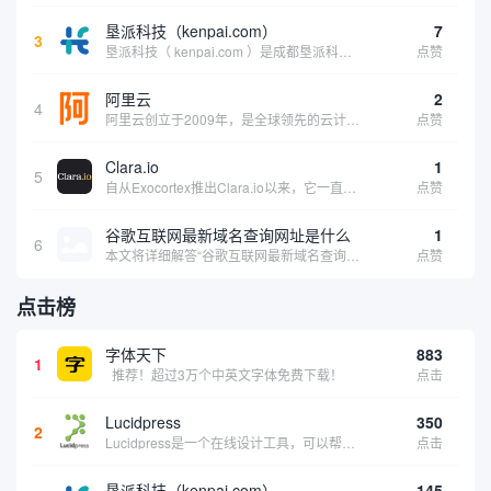
垦派科技（kenpai.com）
7
3
垦派科技（ kenpai.com ）是成都垦派科技有限公司旗下互联网基础资源服务平台，公司于2012年在中国成都成立，公司创始人团队深耕互联网基础资源领域20余年，拥有丰富的产品、运营、客户服务经验。 垦派产品 公司围绕互联网核心基础资源 ...
点赞
阿里云
2
4
阿里云创立于2009年，是全球领先的云计算及人工智能科技公司，致力于以在线公共服务的方式，提供安全、可靠的计算和数据处理能力，让计算和人工智能成为普惠科技。阿里云服务着制造、金融、政务、交通、医疗、电信、能源等众多领域的企业，包括中国联通、...
点赞
Clara.io
1
5
自从Exocortex推出Clara.io以来，它一直是三维市场的一个轰动。一个完全免费的三维计算机图形软件，它可以在任何兼容设备上的任何支持webGL的浏览器上运行，甚至是安卓系统。它允许设计师建模、制作动画、渲染和分享三维内容，其强大的...
点赞
谷歌互联网最新域名查询网址是什么
1
6
本文将详细解答“谷歌互联网最新域名查询网址是什么”这一常见问题，介绍谷歌官方域名查询及WHOIS服务的现状，并科普互联网域名基础知识、查询方式及实用建议，帮助用户正确掌握域名检索的方法，安全合理地获取所需信息。
点赞
点击榜
字体天下
883
1
推荐！超过3万个中英文字体免费下载！
点击
Lucidpress
350
2
Lucidpress是一个在线设计工具，可以帮助你快速创建专业的、令人惊叹的数字视觉内容，只需点击一个按钮就可以在线发布、打印或通过社交媒体分享。现在就下载，从试用版开始，让你看起来和感觉像个设计天才。
点击
垦派科技（kenpai.com）
145