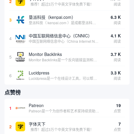
2
推荐！超过3万个中英文字体免费下载！
阅读
垦派科技（kenpai.com）
6.3 K
3
垦派科技（ kenpai.com ）是成都垦派科技有限公司旗下互联网基础资源服务平台，公司于2012年在中国成都成立，公司创始人团队深耕互联网基础资源领域20余年，拥有丰富的产品、运营、客户服务经验。 垦派产品 公司围绕互联网核心基础资源 ...
阅读
中国互联网络信息中心（CNNIC）
4.1 K
4
中国互联网络信息中心（China Internet Network Information Center，简称CNNIC）于1997年6月3日组建，现为工业和信息化部直属事业单位，行使国家互联网络信息中心职责。 作为中国信息社会重要的基础设...
阅读
Monitor Backlinks
3.7 K
5
Monitor Backlinks是一个反向链接监测和分析工具，网络营销人员用来分析他们自己的网站或竞争对手的网站的反向链接。该工具定期发送关于你的网站的新链接、破损或旧的反向链接、竞争对手的链接情况和更好的SEO想法的更新。各种反向链接指...
阅读
Lucidpress
3.3 K
6
Lucidpress是一个在线设计工具，可以帮助你快速创建专业的、令人惊叹的数字视觉内容，只需点击一个按钮就可以在线发布、打印或通过社交媒体分享。现在就下载，从试用版开始，让你看起来和感觉像个设计天才。
阅读
点赞榜
Patreon
19
1
Patreon是一个为创作者和艺术家持续资助项目的筹款平台。成千上万的漫画创作者、游戏开发者、播客、音乐家和其他人以一种即时、互动和亲密的方式与粉丝接触和培养。Patreon打算改变人们为其工作获得报酬的方式，从广告支持的创作转向来自粉丝的...
点赞
字体天下
7
2
推荐！超过3万个中英文字体免费下载！
点赞