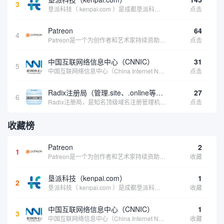
3
垦派科技（ kenpai.com ）是成都垦派科技有限公司旗下互联网基础资源服务平台，公司于2012年在中国成都成立，公司创始人团队深耕互联网基础资源领域20余年，拥有丰富的产品、运营、客户服务经验。 垦派产品 公司围绕互联网核心基础资源 ...
点击
Patreon
64
4
Patreon是一个为创作者和艺术家持续资助项目的筹款平台。成千上万的漫画创作者、游戏开发者、播客、音乐家和其他人以一种即时、互动和亲密的方式与粉丝接触和培养。Patreon打算改变人们为其工作获得报酬的方式，从广告支持的创作转向来自粉丝的...
点击
中国互联网络信息中心（CNNIC）
31
5
中国互联网络信息中心（China Internet Network Information Center，简称CNNIC）于1997年6月3日组建，现为工业和信息化部直属事业单位，行使国家互联网络信息中心职责。 作为中国信息社会重要的基础设...
点击
Radix注册局（管理.site、.online等顶级域名）
27
6
Radix注册局，是知名顶级域名注册管理机构，目前已有：.SITE,.ONLINE,.STORE,.TECH,.FUN,.WEBSITE,.SPACE,.PRESS,.UNO,和.HOST域名通过中国工业和信息化部备案。
点击
收藏榜
Patreon
2
1
Patreon是一个为创作者和艺术家持续资助项目的筹款平台。成千上万的漫画创作者、游戏开发者、播客、音乐家和其他人以一种即时、互动和亲密的方式与粉丝接触和培养。Patreon打算改变人们为其工作获得报酬的方式，从广告支持的创作转向来自粉丝的...
收藏
垦派科技（kenpai.com）
1
2
垦派科技（ kenpai.com ）是成都垦派科技有限公司旗下互联网基础资源服务平台，公司于2012年在中国成都成立，公司创始人团队深耕互联网基础资源领域20余年，拥有丰富的产品、运营、客户服务经验。 垦派产品 公司围绕互联网核心基础资源 ...
收藏
中国互联网络信息中心（CNNIC）
1
3
中国互联网络信息中心（China Internet Network Information Center，简称CNNIC）于1997年6月3日组建，现为工业和信息化部直属事业单位，行使国家互联网络信息中心职责。 作为中国信息社会重要的基础设...
收藏