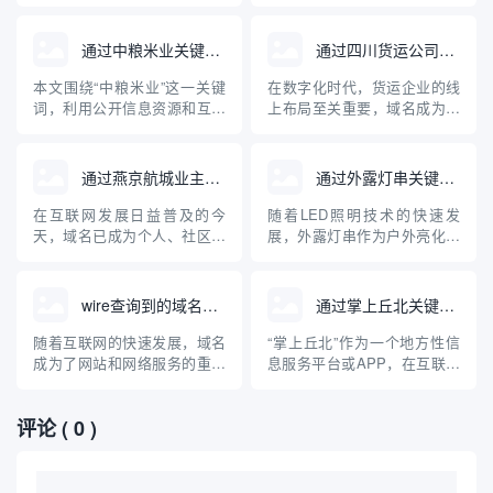
一款深受欢迎的域名查询工
轮等专业装备。与此同时，互
具。对于正在建站、创业和运
联网的发展使得相关设备和品
营企业的朋友来说，快速、准
牌的域名注册及查询成为大家
通过中粮米业关键词查询到的域名
通过四川货运公司查询域名
确地查询域名及其关联信息是
关心的问题。本文将从“cnc筏
一项十分重要的任务。本文将
钓轮”出发，介绍如何查询相关
本文围绕“中粮米业”这一关键
在数字化时代，货运企业的线
对“下午茶”域名查询工具的原
域名，并普及域名查询的基础
词，利用公开信息资源和互联
上布局至关重要，域名成为企
理、使用方法、优势及注意事
知识，帮助钓鱼装备品牌构...
网查询工具，检索分析现阶段
业网络身份的核心标识。本文
项进...
与“中粮米业”相关的主要域
将详细介绍如何通过四川货运
名，并探讨企业域名注册与保
公司查询其域名，以及域名在
通过燕京航城业主群查询域名
通过外露灯串关键词查询到的域名
护的重要性。通过具体案例，
货运行业中的重要作用，帮助
普及企业开展网络布局、加强
企业和个人规范管理和查询域
在互联网发展日益普及的今
随着LED照明技术的快速发
品牌保护的科普知识，为中小
名，提高网络安全意识。
天，域名已成为个人、社区、
展，外露灯串作为户外亮化工
企业互联网品牌建设提供参
企业展示自身及资源管理的重
程中的重要装饰与照明产品，
考。
要载体。对于像“燕京航城业主
其在市场上的关注度持续上
群”这样的社区组织，如何通过
升。用户或企业在选择外露灯
wire查询到的域名网站
通过掌上丘北关键词查询到的域名
群体资源、技术手段高效查找
串产品时，经常通过关键词搜
相关域名，成为业主们关注的
索，以获得相关的资讯、产品
随着互联网的快速发展，域名
“掌上丘北”作为一个地方性信
话题。本文将介绍域名的基础
或供应商信息。本文介绍了通
成为了网站和网络服务的重要
息服务平台或APP，在互联网
知识、社区群组如何有效协作
过“外露灯串”这一关键词查询
组成部分。在日常工作和信息
中有着独特的存在感。用户通
开展...
到的主...
安全领域，"wire"常被用作工
过输入“掌上丘北”这一关键
评论
( 0 )
具或关键词，帮助用户查询特
词，可以在各类搜索引擎或应
定的域名及其相关信息。本文
用商店中检索相关的官方、媒
将聚焦于“wire查询到的域名网
体、商业以及信息类域名。本
站”，探讨其相关工具、查询方
篇文章将围绕通过“掌上丘北”