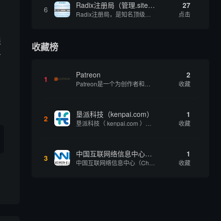
Radix注册局（管理.site、.online等顶级域名）
27
6
Radix注册局，是知名顶级域名注册管理机构，目前已有：.SITE,.ONLINE,.STORE,.TECH,.FUN,.WEBSITE,.SPACE,.PRESS,.UNO,和.HOST域名通过中国工业和信息化部备案。
点击
提
收藏榜
务
Patreon
2
1
Patreon是一个为创作者和艺术家持续资助项目的筹款平台。成千上万的漫画创作者、游戏开发者、播客、音乐家和其他人以一种即时、互动和亲密的方式与粉丝接触和培养。Patreon打算改变人们为其工作获得报酬的方式，从广告支持的创作转向来自粉丝的...
收藏
垦派科技（kenpai.com）
1
2
垦派科技（ kenpai.com ）是成都垦派科技有限公司旗下互联网基础资源服务平台，公司于2012年在中国成都成立，公司创始人团队深耕互联网基础资源领域20余年，拥有丰富的产品、运营、客户服务经验。 垦派产品 公司围绕互联网核心基础资源 ...
收藏
中国互联网络信息中心（CNNIC）
1
3
中国互联网络信息中心（China Internet Network Information Center，简称CNNIC）于1997年6月3日组建，现为工业和信息化部直属事业单位，行使国家互联网络信息中心职责。 作为中国信息社会重要的基础设...
收藏