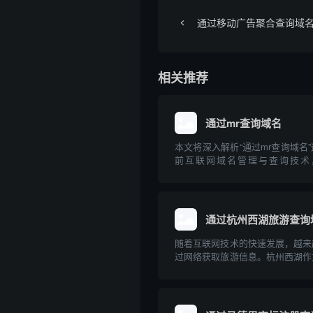
通过移动广告聚合查询域
相关推荐
通过mr查询域名
本文将深入解析“通过mr查询域名
前互联网域名管理与查询技术，讲
Relay/Message Relay）在
常见方法，并介绍相关的专业工具
内容兼顾理论与实操，旨在帮助读者.
通过杭州西湖旅游查询
随着互联网技术的快速发展，越来
过网络获取旅游信息。杭州西湖作
胜地，拥有丰富的旅游信息资源。
过互联网查询杭州西湖的旅游相关
理规划出行提供专业的指导意见。