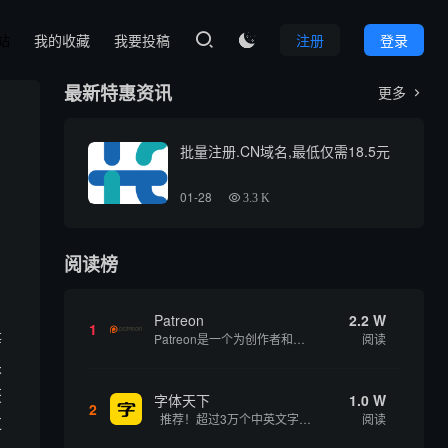
本站
我的收藏
我要投稿
注册
登录

最新特惠资讯
更多

批量注册.CN域名,最低仅需18.5元
01-28
3.3 K
阅读榜
Patreon
2.2 W
1
等
Patreon是一个为创作者和艺术家持续资助项目的筹款平台。成千上万的漫画创作者、游戏开发者、播客、音乐家和其他人以一种即时、互动和亲密的方式与粉丝接触和培养。Patreon打算改变人们为其工作获得报酬的方式，从广告支持的创作转向来自粉丝的...
阅读
采
获
字体天下
1.0 W
2
推荐！超过3万个中英文字体免费下载！
阅读
过