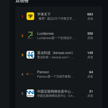
点击榜
字体天下
883
1
推荐！超过3万个中英文字体免费下载！
点击
Lucidpress
350
2
Lucidpress是一个在线设计工具，可以帮助你快速创建专业的、令人惊叹的数字视觉内容，只需点击一个按钮就可以在线发布、打印或通过社交媒体分享。现在就下载，从试用版开始，让你看起来和感觉像个设计天才。
点击
，
垦派科技（kenpai.com）
145
3
垦派科技（ kenpai.com ）是成都垦派科技有限公司旗下互联网基础资源服务平台，公司于2012年在中国成都成立，公司创始人团队深耕互联网基础资源领域20余年，拥有丰富的产品、运营、客户服务经验。 垦派产品 公司围绕互联网核心基础资源 ...
点击
Patreon
64
4
Patreon是一个为创作者和艺术家持续资助项目的筹款平台。成千上万的漫画创作者、游戏开发者、播客、音乐家和其他人以一种即时、互动和亲密的方式与粉丝接触和培养。Patreon打算改变人们为其工作获得报酬的方式，从广告支持的创作转向来自粉丝的...
点击
中国互联网络信息中心（CNNIC）
31
5
中国互联网络信息中心（China Internet Network Information Center，简称CNNIC）于1997年6月3日组建，现为工业和信息化部直属事业单位，行使国家互联网络信息中心职责。 作为中国信息社会重要的基础设...
点击