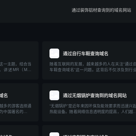
名
通过装饰铝材查询到的域名网站
通过自行车鞋查询域名
”这一主题，结合当
随着互联网的发展，越来越多的人在关注“通过
述MR（Mail
车鞋查询域名”这一问题。这背后不仅涉及到行
域名解析中的实际用途和
品在网络上的独特标识，更牵扯到企业品牌建设
与操作步骤。文章
子商务及网络安全等多重维度。本文将系统科普
..
自行车鞋查询域名的实际含义、操作方法、关联
及其对自行...
域名
通过无烟锅炉查询到的域名网站
越多的游客选择通
“无烟锅炉”是近年来因环保及能效要求而迅速兴
为中国著名的旅游
热能设备。随着网络信息透明度的提高，人们越
本文将介绍如何通
多地通过互联网查询、比较各种无烟锅炉产品
域名，并为游客合
牌。本文介绍了与无烟锅炉相关的主要专业网站
特点，并针对无烟锅炉的原理、应用及选购建议
了深入科普...