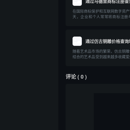
通过马德里商标注册查
在国际商标保护和互联网数字资产
天，企业和个人常常将商标注册
合。通过马德里商标注册体系查询
布局和防止知识产权纠纷的重要一
德里商标注册的基本流程、与域名
如何有效利用...
通过仿古铜雕价格查询
随着艺术品市场的繁荣，仿古铜雕
结合的艺术品受到越来越多收藏爱
注。对于意欲入手仿古铜雕的人来
格及相关查询方式变得尤为重要。
过互联网进行仿古铜雕价格查询，
评论
( 0 )
价格查询域...