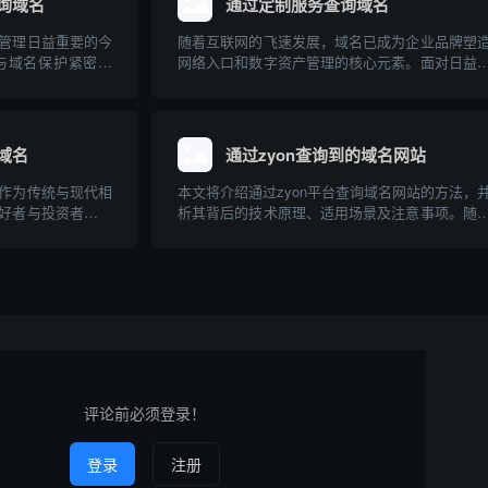
询域名
通过定制服务查询域名
管理日益重要的今
随着互联网的飞速发展，域名已成为企业品牌塑
与域名保护紧密结
网络入口和数字资产管理的核心元素。面对日益
域名，是品牌全球
的域名注册需求和复杂的市场“抢注”环境，传统
环。本文介绍了马
名查询方式正逐渐暴露出局限性。相比之下，基
查询的关联，以及
数据和多样化需求定制的查询服务，能够为用户
更高效、...
域名
通过zyon查询到的域名网站
作为传统与现代相
本文将介绍通过zyon平台查询域名网站的方法，
好者与投资者的关
析其背后的技术原理、适用场景及注意事项。随
说，了解其市场价
联网的发展，域名信息在网络安全、品牌保护和
本文将介绍如何通
追踪等领域日益重要，掌握高效的域名查询方式
并推荐几个相关的
广大技术人员和普通用户的需求。本文将以专业
俗的角...
评论前必须登录！
登录
注册