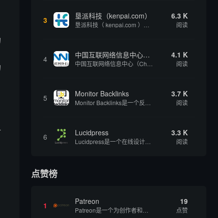
垦派科技（kenpai.com）
6.3 K
3
垦派科技（ kenpai.com ）是成都垦派科技有限公司旗下互联网基础资源服务平台，公司于2012年在中国成都成立，公司创始人团队深耕互联网基础资源领域20余年，拥有丰富的产品、运营、客户服务经验。 垦派产品 公司围绕互联网核心基础资源 ...
阅读
的
、
中国互联网络信息中心（CNNIC）
4.1 K
4
中国互联网络信息中心（China Internet Network Information Center，简称CNNIC）于1997年6月3日组建，现为工业和信息化部直属事业单位，行使国家互联网络信息中心职责。 作为中国信息社会重要的基础设...
阅读
的
Monitor Backlinks
3.7 K
5
Monitor Backlinks是一个反向链接监测和分析工具，网络营销人员用来分析他们自己的网站或竞争对手的网站的反向链接。该工具定期发送关于你的网站的新链接、破损或旧的反向链接、竞争对手的链接情况和更好的SEO想法的更新。各种反向链接指...
阅读
时
Lucidpress
3.3 K
6
Lucidpress是一个在线设计工具，可以帮助你快速创建专业的、令人惊叹的数字视觉内容，只需点击一个按钮就可以在线发布、打印或通过社交媒体分享。现在就下载，从试用版开始，让你看起来和感觉像个设计天才。
阅读
点赞榜
Patreon
19
1
Patreon是一个为创作者和艺术家持续资助项目的筹款平台。成千上万的漫画创作者、游戏开发者、播客、音乐家和其他人以一种即时、互动和亲密的方式与粉丝接触和培养。Patreon打算改变人们为其工作获得报酬的方式，从广告支持的创作转向来自粉丝的...
点赞