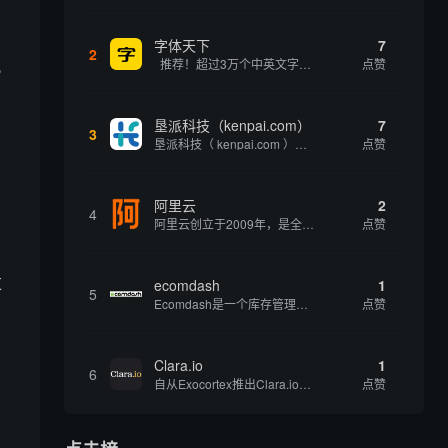
字体天下
7
2
此
推荐！超过3万个中英文字体免费下载！
点赞
垦派科技（kenpai.com）
7
3
垦派科技（ kenpai.com ）是成都垦派科技有限公司旗下互联网基础资源服务平台，公司于2012年在中国成都成立，公司创始人团队深耕互联网基础资源领域20余年，拥有丰富的产品、运营、客户服务经验。 垦派产品 公司围绕互联网核心基础资源 ...
点赞
阿里云
2
4
阿里云创立于2009年，是全球领先的云计算及人工智能科技公司，致力于以在线公共服务的方式，提供安全、可靠的计算和数据处理能力，让计算和人工智能成为普惠科技。阿里云服务着制造、金融、政务、交通、医疗、电信、能源等众多领域的企业，包括中国联通、...
点赞
过
ecomdash
1
5
Ecomdash是一个库存管理工具，帮助电子商务企业主实现在线运营的自动化。这个工具使在线零售商有能力将与库存、运输和产品上市有关的繁琐任务自动化。卖家可以从一个方便的仪表盘上管理各种多渠道功能。
点赞
Clara.io
1
6
自从Exocortex推出Clara.io以来，它一直是三维市场的一个轰动。一个完全免费的三维计算机图形软件，它可以在任何兼容设备上的任何支持webGL的浏览器上运行，甚至是安卓系统。它允许设计师建模、制作动画、渲染和分享三维内容，其强大的...
点赞
，