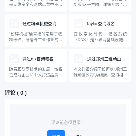
理、品牌保护以及安全风险防
以及选择此类域名时需注意的
是网络安全和网站运营中不可
新版”这一主题，详细介绍了域
范提供技术参...
要点。
或缺的环节。“httpsmm”这一
名查询的定义、主流查询方
关键词常被用户关注用于域名
式、新版查询工具的创新特
信息查询相关操作。本文将系
点，并以yw999333域名为例，
通过粉碎机械查询域名
taylor查询域名
统讲解什么是域名信息查询、
指导用户如何科学有效地进行
httpsmm是否为特定服务、如
域名状态监测和风险识别。文
“粉碎机械”通常指的是用于物
在数字化时代，域名系统
何安全有效地进行域名信息查
章还会科普域名的基础知识、
料破碎、研磨等工业作业的机
（DNS）是互联网基础设施的
询，还将介绍常见查...
常见查询误区与防骗...
械设备。然而，很多人在互联
重要组成部分。taylor查询域名
网领域也会有疑问：如何通过
（Taylor Domain Query）其实
“粉碎机械”来查询域名？本文
并非一个标准术语，而是用户
通过olx查询域名
通过郑州三维动画公司查询域名
将科普域名、查询方法以及“粉
通过特定工具或平台查询包含
碎机械”作为关键词在域名查询
“taylor”字样或相关的域名信
随着互联网技术的发展，域名
本文详细介绍了如何以“郑州三
过程中可能的应用场景，帮助
息。本文将详细介绍域名查...
已成为企业和个人打造品牌、
维动画公司”为线索，查询相关
大家理解工业设备与互联网...
建立网络身份的重要资源。不
域名的方法与流程，同时对三
少用户在查找或购买心仪域名
维动画行业在郑州的发展现状
评论
( 0 )
时，经常混淆域名查询平台与
及其网络布局进行了系统科
OLX等二手交易平台。本文将
普。文章旨在提升读者对三维
详细探讨“通过OLX查询域名”
动画公司网络品牌认知，并指
的实际情况，并科普正规、权
导正确高效的域名查询操作。
威的域名查询方法及相关注
意...
评论前必须登录！