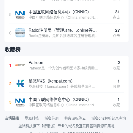
中国互联网络信息中心（CNNIC）
31
5
中国互联网络信息中心（China Internet Network Information Center，简称CNNIC）于1997年6月3日组建，现为工业和信息化部直属事业单位，行使国家互联网络信息中心职责。 作为中国信息社会重要的基础设...
点击
Radix注册局（管理.site、.online等顶级域名）
27
6
Radix注册局，是知名顶级域名注册管理机构，目前已有：.SITE,.ONLINE,.STORE,.TECH,.FUN,.WEBSITE,.SPACE,.PRESS,.UNO,和.HOST域名通过中国工业和信息化部备案。
点击
收藏榜
Patreon
2
1
Patreon是一个为创作者和艺术家持续资助项目的筹款平台。成千上万的漫画创作者、游戏开发者、播客、音乐家和其他人以一种即时、互动和亲密的方式与粉丝接触和培养。Patreon打算改变人们为其工作获得报酬的方式，从广告支持的创作转向来自粉丝的...
收藏
垦派科技（kenpai.com）
1
2
垦派科技（ kenpai.com ）是成都垦派科技有限公司旗下互联网基础资源服务平台，公司于2012年在中国成都成立，公司创始人团队深耕互联网基础资源领域20余年，拥有丰富的产品、运营、客户服务经验。 垦派产品 公司围绕互联网核心基础资源 ...
收藏
中国互联网络信息中心（CNNIC）
1
3
中国互联网络信息中心（China Internet Network Information Center，简称CNNIC）于1997年6月3日组建，现为工业和信息化部直属事业单位，行使国家互联网络信息中心职责。 作为中国信息社会重要的基础设...
收藏
友情链接
垦派科技
域名注册
特惠派标签云
域名dns解析记录查询
垦派科技旗下【特惠派】专业的域名及互联网基础资源汇集地