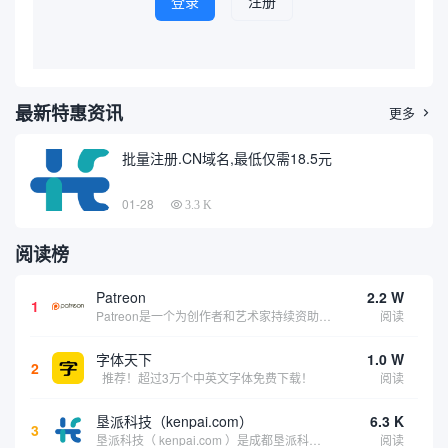
登录
注册
最新特惠资讯
更多

批量注册.CN域名,最低仅需18.5元
01-28
3.3 K
阅读榜
Patreon
2.2 W
1
Patreon是一个为创作者和艺术家持续资助项目的筹款平台。成千上万的漫画创作者、游戏开发者、播客、音乐家和其他人以一种即时、互动和亲密的方式与粉丝接触和培养。Patreon打算改变人们为其工作获得报酬的方式，从广告支持的创作转向来自粉丝的...
阅读
字体天下
1.0 W
2
推荐！超过3万个中英文字体免费下载！
阅读
垦派科技（kenpai.com）
6.3 K
3
垦派科技（ kenpai.com ）是成都垦派科技有限公司旗下互联网基础资源服务平台，公司于2012年在中国成都成立，公司创始人团队深耕互联网基础资源领域20余年，拥有丰富的产品、运营、客户服务经验。 垦派产品 公司围绕互联网核心基础资源 ...
阅读