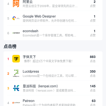
阿里云
2
4
阿里云创立于2009年，是全球领先的云计算及人工智能科技公司，致力于以在线公共服务的方式，提供安全、可靠的计算和数据处理能力，让计算和人工智能成为普惠科技。阿里云服务着制造、金融、政务、交通、医疗、电信、能源等众多领域的企业，包括中国联通、...
点赞
Google Web Designer
1
5
提供网页设计师软件，允许你创建与任何设备兼容的、有吸引力的HTML5网站。它具有预编程的网页组件、事件和页面、简单场景动画、3D内容创建、内容创建工具和谷歌集成等功能。内容创建工具包括形状和笔工具、标签工具和梯度编辑工具。
点赞
ecomdash
1
6
Ecomdash是一个库存管理工具，帮助电子商务企业主实现在线运营的自动化。这个工具使在线零售商有能力将与库存、运输和产品上市有关的繁琐任务自动化。卖家可以从一个方便的仪表盘上管理各种多渠道功能。
点赞
点击榜
字体天下
883
1
推荐！超过3万个中英文字体免费下载！
点击
Lucidpress
350
2
Lucidpress是一个在线设计工具，可以帮助你快速创建专业的、令人惊叹的数字视觉内容，只需点击一个按钮就可以在线发布、打印或通过社交媒体分享。现在就下载，从试用版开始，让你看起来和感觉像个设计天才。
点击
垦派科技（kenpai.com）
145
3
垦派科技（ kenpai.com ）是成都垦派科技有限公司旗下互联网基础资源服务平台，公司于2012年在中国成都成立，公司创始人团队深耕互联网基础资源领域20余年，拥有丰富的产品、运营、客户服务经验。 垦派产品 公司围绕互联网核心基础资源 ...
点击
Patreon
63
4
Patreon是一个为创作者和艺术家持续资助项目的筹款平台。成千上万的漫画创作者、游戏开发者、播客、音乐家和其他人以一种即时、互动和亲密的方式与粉丝接触和培养。Patreon打算改变人们为其工作获得报酬的方式，从广告支持的创作转向来自粉丝的...
点击