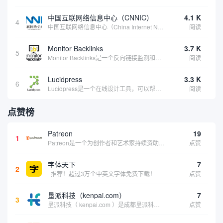
中国互联网络信息中心（CNNIC）
4.1 K
4
中国互联网络信息中心（China Internet Network Information Center，简称CNNIC）于1997年6月3日组建，现为工业和信息化部直属事业单位，行使国家互联网络信息中心职责。 作为中国信息社会重要的基础设...
阅读
Monitor Backlinks
3.7 K
5
Monitor Backlinks是一个反向链接监测和分析工具，网络营销人员用来分析他们自己的网站或竞争对手的网站的反向链接。该工具定期发送关于你的网站的新链接、破损或旧的反向链接、竞争对手的链接情况和更好的SEO想法的更新。各种反向链接指...
阅读
Lucidpress
3.3 K
6
Lucidpress是一个在线设计工具，可以帮助你快速创建专业的、令人惊叹的数字视觉内容，只需点击一个按钮就可以在线发布、打印或通过社交媒体分享。现在就下载，从试用版开始，让你看起来和感觉像个设计天才。
阅读
点赞榜
Patreon
19
1
Patreon是一个为创作者和艺术家持续资助项目的筹款平台。成千上万的漫画创作者、游戏开发者、播客、音乐家和其他人以一种即时、互动和亲密的方式与粉丝接触和培养。Patreon打算改变人们为其工作获得报酬的方式，从广告支持的创作转向来自粉丝的...
点赞
字体天下
7
2
推荐！超过3万个中英文字体免费下载！
点赞
垦派科技（kenpai.com）
7
3
垦派科技（ kenpai.com ）是成都垦派科技有限公司旗下互联网基础资源服务平台，公司于2012年在中国成都成立，公司创始人团队深耕互联网基础资源领域20余年，拥有丰富的产品、运营、客户服务经验。 垦派产品 公司围绕互联网核心基础资源 ...
点赞