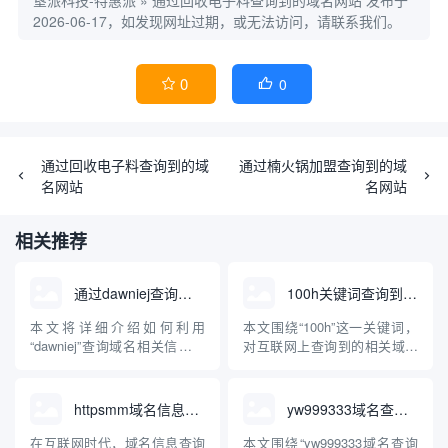
垦派科技-特惠派
»
通过回收电子料查询到的域名网站
发布于
2026-06-17，如发现网址过期，或无法访问，请联系我们。
0
0


通过回收电子料查询到的域
通过楠火锅加盟查询到的域
名网站
名网站
相关推荐
通过dawniej查询域名
100h关键词查询到的域名
本文将详细介绍如何利用
本文围绕“100h”这一关键词，
“dawniej”查询域名相关信息。
对互联网上查询到的相关域名
文章将科普dawniej的定义、功
进行了梳理和分析，并结合
能、应用场景，并结合实际操
“100h”可能涉及的行业领域、
作步骤，帮助读者理解并掌握
应用场景做了专业化科普，旨
httpsmm域名信息查询
yw999333域名查询新版
使用dawniej查询域名的方法和
在帮助读者了解“100h”域名背
注意事项，为互联网资源管
后的意义、用途和注册情况，
在互联网时代，域名信息查询
本文围绕“yw999333域名查询