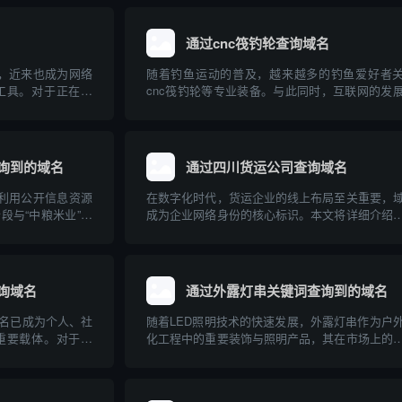
通过cnc筏钓轮查询域名
词，近来也成为网络
随着钓鱼运动的普及，越来越多的钓鱼爱好者
工具。对于正在建
cnc筏钓轮等专业装备。与此同时，互联网的发
快速、准确地查询
得相关设备和品牌的域名注册及查询成为大家关
的任务。本文将对
问题。本文将从“cnc筏钓轮”出发，介绍如何查
使用方法、优势及注
关域名，并普及域名查询的基础知识，帮助钓鱼
品牌构...
询到的域名
通过四川货运公司查询域名
，利用公开信息资源
在数字化时代，货运企业的线上布局至关重要，
段与“中粮米业”相
成为企业网络身份的核心标识。本文将详细介绍
注册与保护的重要
通过四川货运公司查询其域名，以及域名在货运
网络布局、加强品
中的重要作用，帮助企业和个人规范管理和查
联网品牌建设提供
名，提高网络安全意识。
询域名
通过外露灯串关键词查询到的域名
名已成为个人、社
随着LED照明技术的快速发展，外露灯串作为户
重要载体。对于像
化工程中的重要装饰与照明产品，其在市场上的
织，如何通过群体资
度持续上升。用户或企业在选择外露灯串产品时
成为业主们关注的
常通过关键词搜索，以获得相关的资讯、产品或
、社区群组如何有
商信息。本文介绍了通过“外露灯串”这一关键词