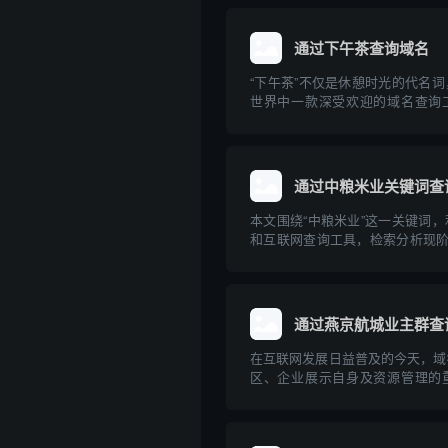
通过下午茶查询域名
“下午茶”不仅是休憩时光的代名
世界中一款深受欢迎的域名查询
站、创业和运营企业的朋友来说，
域名及其关联信息是一项十分重要
“下午茶”域名查询工具的原理、
意事项进...
通过中粮米业关键词查
本文围绕“中粮米业”这一关键词
和互联网查询工具，检索分析现阶
关的主要域名，并探讨企业域名
性。通过具体案例，普及企业开展
牌保护的科普知识，为中小企业互
参考。
通过燕京航城业主群查
在互联网发展日益普及的今天，域
区、企业展示自身及资源管理的
“燕京航城业主群”这样的社区组
源、技术手段高效查找相关域名，
话题。本文将介绍域名的基础知识