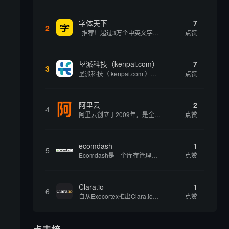
字体天下
7
2
推荐！超过3万个中英文字体免费下载！
点赞
垦派科技（kenpai.com）
7
3
垦派科技（ kenpai.com ）是成都垦派科技有限公司旗下互联网基础资源服务平台，公司于2012年在中国成都成立，公司创始人团队深耕互联网基础资源领域20余年，拥有丰富的产品、运营、客户服务经验。 垦派产品 公司围绕互联网核心基础资源 ...
点赞
阿里云
2
4
阿里云创立于2009年，是全球领先的云计算及人工智能科技公司，致力于以在线公共服务的方式，提供安全、可靠的计算和数据处理能力，让计算和人工智能成为普惠科技。阿里云服务着制造、金融、政务、交通、医疗、电信、能源等众多领域的企业，包括中国联通、...
点赞
ecomdash
1
5
Ecomdash是一个库存管理工具，帮助电子商务企业主实现在线运营的自动化。这个工具使在线零售商有能力将与库存、运输和产品上市有关的繁琐任务自动化。卖家可以从一个方便的仪表盘上管理各种多渠道功能。
点赞
。
Clara.io
1
6
自从Exocortex推出Clara.io以来，它一直是三维市场的一个轰动。一个完全免费的三维计算机图形软件，它可以在任何兼容设备上的任何支持webGL的浏览器上运行，甚至是安卓系统。它允许设计师建模、制作动画、渲染和分享三维内容，其强大的...
点赞