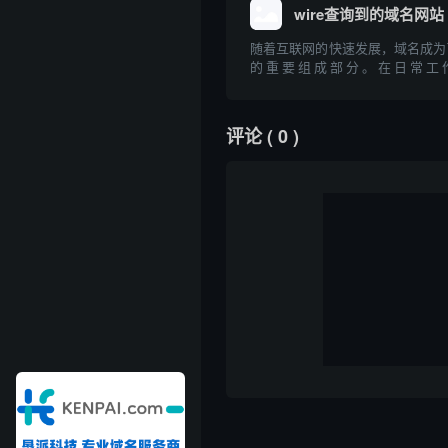
效协作开展...
wire查询到的域名网站
随着互联网的快速发展，域名成为
的重要组成部分。在日常工
域，"wire"常被用作工具或关键
定的域名及其相关信息。本文将聚焦于
域名网站”，探讨其相关工具、查
评论
( 0 )
以及在...