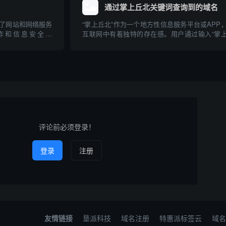
到的主...
通过掌上丘北关键词查询到的域名
了网站和网络服务
“掌上丘北”作为一个地方性信息服务平台或APP
作和信息安全领
互联网中有着独特的存在感。用户通过输入“掌
词，帮助用户查询特
北”这一关键词，可以在各类搜索引擎或应用商
“wire查询到的
检索相关的官方、媒体、商业以及信息类域名。
询方法、应用场景
文章将围绕通过“掌上丘北”关键词查询到的典型
展开...
评论前必须登录！
登录
注册
友情链接
垦派科技
域名注册
特惠派标签云
域名