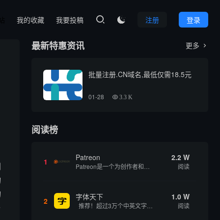
本站
我的收藏
我要投稿
注册
登录

最新特惠资讯
更多

批量注册.CN域名,最低仅需18.5元
01-28
3.3 K
阅读榜
Patreon
2.2 W
1
利
Patreon是一个为创作者和艺术家持续资助项目的筹款平台。成千上万的漫画创作者、游戏开发者、播客、音乐家和其他人以一种即时、互动和亲密的方式与粉丝接触和培养。Patreon打算改变人们为其工作获得报酬的方式，从广告支持的创作转向来自粉丝的...
阅读
询
询
字体天下
1.0 W
2
推荐！超过3万个中英文字体免费下载！
阅读
与