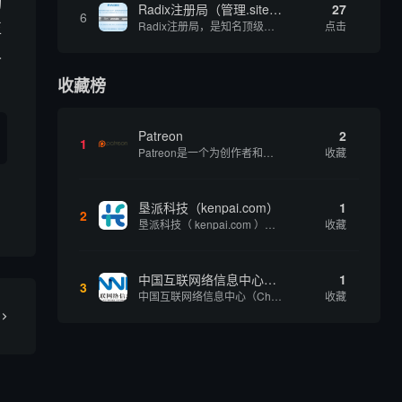
询
Radix注册局（管理.site、.online等顶级域名）
27
6
正
Radix注册局，是知名顶级域名注册管理机构，目前已有：.SITE,.ONLINE,.STORE,.TECH,.FUN,.WEBSITE,.SPACE,.PRESS,.UNO,和.HOST域名通过中国工业和信息化部备案。
点击
人
收藏榜
Patreon
2
1
Patreon是一个为创作者和艺术家持续资助项目的筹款平台。成千上万的漫画创作者、游戏开发者、播客、音乐家和其他人以一种即时、互动和亲密的方式与粉丝接触和培养。Patreon打算改变人们为其工作获得报酬的方式，从广告支持的创作转向来自粉丝的...
收藏
垦派科技（kenpai.com）
1
2
垦派科技（ kenpai.com ）是成都垦派科技有限公司旗下互联网基础资源服务平台，公司于2012年在中国成都成立，公司创始人团队深耕互联网基础资源领域20余年，拥有丰富的产品、运营、客户服务经验。 垦派产品 公司围绕互联网核心基础资源 ...
收藏
中国互联网络信息中心（CNNIC）
1
3
中国互联网络信息中心（China Internet Network Information Center，简称CNNIC）于1997年6月3日组建，现为工业和信息化部直属事业单位，行使国家互联网络信息中心职责。 作为中国信息社会重要的基础设...
收藏