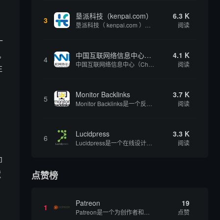
垦派科技（kenpai.com）
6.3 K
3
垦派科技（ kenpai.com ）是成都垦派科技有限公司旗下互联网基础资源服务平台，公司于2012年在中国成都成立，公司创始人团队深耕互联网基础资源领域20余年，拥有丰富的产品、运营、客户服务经验。 垦派产品 公司围绕互联网核心基础资源 ...
阅读
一
机
中国互联网络信息中心（CNNIC）
4.1 K
4
中国互联网络信息中心（China Internet Network Information Center，简称CNNIC）于1997年6月3日组建，现为工业和信息化部直属事业单位，行使国家互联网络信息中心职责。 作为中国信息社会重要的基础设...
阅读
注
Monitor Backlinks
3.7 K
5
Monitor Backlinks是一个反向链接监测和分析工具，网络营销人员用来分析他们自己的网站或竞争对手的网站的反向链接。该工具定期发送关于你的网站的新链接、破损或旧的反向链接、竞争对手的链接情况和更好的SEO想法的更新。各种反向链接指...
阅读
Lucidpress
3.3 K
6
Lucidpress是一个在线设计工具，可以帮助你快速创建专业的、令人惊叹的数字视觉内容，只需点击一个按钮就可以在线发布、打印或通过社交媒体分享。现在就下载，从试用版开始，让你看起来和感觉像个设计天才。
阅读
即
藏
点赞榜
Patreon
19
1
Patreon是一个为创作者和艺术家持续资助项目的筹款平台。成千上万的漫画创作者、游戏开发者、播客、音乐家和其他人以一种即时、互动和亲密的方式与粉丝接触和培养。Patreon打算改变人们为其工作获得报酬的方式，从广告支持的创作转向来自粉丝的...
点赞