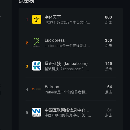
点击榜
执
字体天下
883
1
推荐！超过3万个中英文字体免费下载！
点击
Lucidpress
350
2
信
Lucidpress是一个在线设计工具，可以帮助你快速创建专业的、令人惊叹的数字视觉内容，只需点击一个按钮就可以在线发布、打印或通过社交媒体分享。现在就下载，从试用版开始，让你看起来和感觉像个设计天才。
点击
垦派科技（kenpai.com）
145
3
垦派科技（ kenpai.com ）是成都垦派科技有限公司旗下互联网基础资源服务平台，公司于2012年在中国成都成立，公司创始人团队深耕互联网基础资源领域20余年，拥有丰富的产品、运营、客户服务经验。 垦派产品 公司围绕互联网核心基础资源 ...
点击
法
Patreon
64
4
如
Patreon是一个为创作者和艺术家持续资助项目的筹款平台。成千上万的漫画创作者、游戏开发者、播客、音乐家和其他人以一种即时、互动和亲密的方式与粉丝接触和培养。Patreon打算改变人们为其工作获得报酬的方式，从广告支持的创作转向来自粉丝的...
点击
。
中国互联网络信息中心（CNNIC）
31
5
中国互联网络信息中心（China Internet Network Information Center，简称CNNIC）于1997年6月3日组建，现为工业和信息化部直属事业单位，行使国家互联网络信息中心职责。 作为中国信息社会重要的基础设...
点击