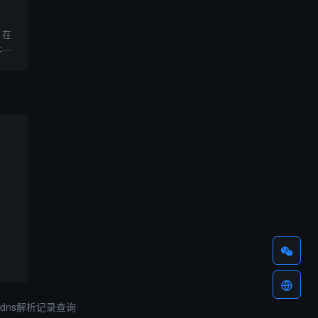
，在
上丘
店中
本篇
域名
dns解析记录查询