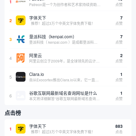
1
Patreon是一个为创作者和艺术家持续资助项目的筹款平台。成千上万的漫画创作者、游戏开发者、播客、音乐家和其他人以一种即时、互动和亲密的方式与粉丝接触和培养。Patreon打算改变人们为其工作获得报酬的方式，从广告支持的创作转向来自粉丝的...
点赞
字体天下
7
2
推荐！超过3万个中英文字体免费下载！
点赞
垦派科技（kenpai.com）
7
3
垦派科技（ kenpai.com ）是成都垦派科技有限公司旗下互联网基础资源服务平台，公司于2012年在中国成都成立，公司创始人团队深耕互联网基础资源领域20余年，拥有丰富的产品、运营、客户服务经验。 垦派产品 公司围绕互联网核心基础资源 ...
点赞
阿里云
2
4
阿里云创立于2009年，是全球领先的云计算及人工智能科技公司，致力于以在线公共服务的方式，提供安全、可靠的计算和数据处理能力，让计算和人工智能成为普惠科技。阿里云服务着制造、金融、政务、交通、医疗、电信、能源等众多领域的企业，包括中国联通、...
点赞
Clara.io
1
5
自从Exocortex推出Clara.io以来，它一直是三维市场的一个轰动。一个完全免费的三维计算机图形软件，它可以在任何兼容设备上的任何支持webGL的浏览器上运行，甚至是安卓系统。它允许设计师建模、制作动画、渲染和分享三维内容，其强大的...
点赞
谷歌互联网最新域名查询网址是什么
1
6
本文将详细解答“谷歌互联网最新域名查询网址是什么”这一常见问题，介绍谷歌官方域名查询及WHOIS服务的现状，并科普互联网域名基础知识、查询方式及实用建议，帮助用户正确掌握域名检索的方法，安全合理地获取所需信息。
点赞
点击榜
字体天下
883
1
推荐！超过3万个中英文字体免费下载！
点击