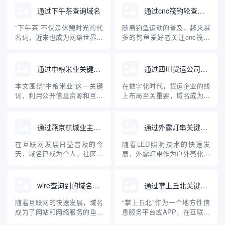
通过下午茶查询域名
通过cnc筏钓轮查询域名
“下午茶”不仅是休憩时光的代
随着钓鱼运动的普及，越来越
名词，近来也成为网络世界中
多的钓鱼爱好者关注cnc筏钓
一款深受欢迎的域名查询工
轮等专业装备。与此同时，互
具。对于正在建站、创业和运
联网的发展使得相关设备和品
营企业的朋友来说，快速、准
牌的域名注册及查询成为大家
通过中粮米业关键词查询到的域名
通过四川货运公司查询域名
确地查询域名及其关联信息是
关心的问题。本文将从“cnc筏
一项十分重要的任务。本文将
钓轮”出发，介绍如何查询相关
本文围绕“中粮米业”这一关键
在数字化时代，货运企业的线
对“下午茶”域名查询工具的原
域名，并普及域名查询的基础
词，利用公开信息资源和互联
上布局至关重要，域名成为企
理、使用方法、优势及注意事
知识，帮助钓鱼装备品牌构...
网查询工具，检索分析现阶段
业网络身份的核心标识。本文
项进...
与“中粮米业”相关的主要域
将详细介绍如何通过四川货运
名，并探讨企业域名注册与保
公司查询其域名，以及域名在
通过燕京航城业主群查询域名
通过外露灯串关键词查询到的域名
护的重要性。通过具体案例，
货运行业中的重要作用，帮助
普及企业开展网络布局、加强
企业和个人规范管理和查询域
在互联网发展日益普及的今
随着LED照明技术的快速发
品牌保护的科普知识，为中小
名，提高网络安全意识。
天，域名已成为个人、社区、
展，外露灯串作为户外亮化工
企业互联网品牌建设提供参
企业展示自身及资源管理的重
程中的重要装饰与照明产品，
考。
要载体。对于像“燕京航城业主
其在市场上的关注度持续上
群”这样的社区组织，如何通过
升。用户或企业在选择外露灯
wire查询到的域名网站
通过掌上丘北关键词查询到的域名
群体资源、技术手段高效查找
串产品时，经常通过关键词搜
相关域名，成为业主们关注的
索，以获得相关的资讯、产品
随着互联网的快速发展，域名
“掌上丘北”作为一个地方性信
话题。本文将介绍域名的基础
或供应商信息。本文介绍了通
成为了网站和网络服务的重要
息服务平台或APP，在互联网
知识、社区群组如何有效协作
过“外露灯串”这一关键词查询
组成部分。在日常工作和信息
中有着独特的存在感。用户通