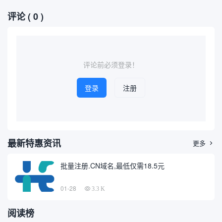
开展...
到的主...
安全领域，"wire"常被用作工
过输入“掌上丘北”这一关键
评论
( 0 )
具或关键词，帮助用户查询特
词，可以在各类搜索引擎或应
定的域名及其相关信息。本文
用商店中检索相关的官方、媒
将聚焦于“wire查询到的域名网
体、商业以及信息类域名。本
站”，探讨其相关工具、查询方
篇文章将围绕通过“掌上丘北”
法、应用场景以及在...
关键词查询到的典型域名展
开...
评论前必须登录！
登录
注册
最新特惠资讯
更多

批量注册.CN域名,最低仅需18.5元
01-28
3.3 K
阅读榜