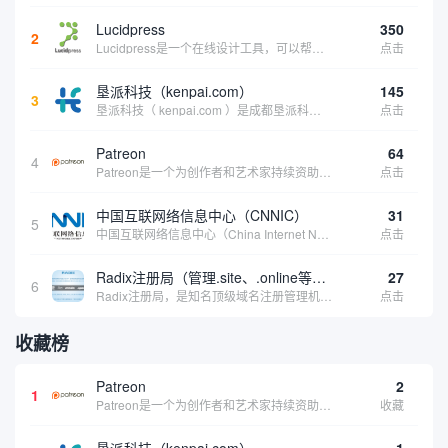
Lucidpress
350
2
Lucidpress是一个在线设计工具，可以帮助你快速创建专业的、令人惊叹的数字视觉内容，只需点击一个按钮就可以在线发布、打印或通过社交媒体分享。现在就下载，从试用版开始，让你看起来和感觉像个设计天才。
点击
垦派科技（kenpai.com）
145
3
垦派科技（ kenpai.com ）是成都垦派科技有限公司旗下互联网基础资源服务平台，公司于2012年在中国成都成立，公司创始人团队深耕互联网基础资源领域20余年，拥有丰富的产品、运营、客户服务经验。 垦派产品 公司围绕互联网核心基础资源 ...
点击
Patreon
64
4
Patreon是一个为创作者和艺术家持续资助项目的筹款平台。成千上万的漫画创作者、游戏开发者、播客、音乐家和其他人以一种即时、互动和亲密的方式与粉丝接触和培养。Patreon打算改变人们为其工作获得报酬的方式，从广告支持的创作转向来自粉丝的...
点击
中国互联网络信息中心（CNNIC）
31
5
中国互联网络信息中心（China Internet Network Information Center，简称CNNIC）于1997年6月3日组建，现为工业和信息化部直属事业单位，行使国家互联网络信息中心职责。 作为中国信息社会重要的基础设...
点击
Radix注册局（管理.site、.online等顶级域名）
27
6
Radix注册局，是知名顶级域名注册管理机构，目前已有：.SITE,.ONLINE,.STORE,.TECH,.FUN,.WEBSITE,.SPACE,.PRESS,.UNO,和.HOST域名通过中国工业和信息化部备案。
点击
收藏榜
Patreon
2
1
Patreon是一个为创作者和艺术家持续资助项目的筹款平台。成千上万的漫画创作者、游戏开发者、播客、音乐家和其他人以一种即时、互动和亲密的方式与粉丝接触和培养。Patreon打算改变人们为其工作获得报酬的方式，从广告支持的创作转向来自粉丝的...
收藏