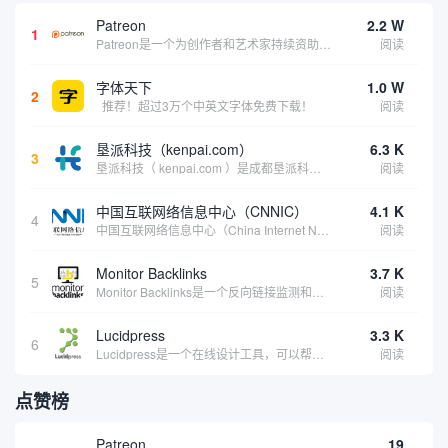
Patreon
2.2 W
1
Patreon是一个为创作者和艺术家持续资助项目的筹款平台。成千上万的漫画创作者、游戏开发者、播客、音乐家和其他人以一种即时、互动和亲密的方式与粉丝接触和培养。Patreon打算改变人们为其工作获得报酬的方式，从广告支持的创作转向来自粉丝的...
阅读
字体天下
1.0 W
2
推荐！超过3万个中英文字体免费下载！
阅读
垦派科技（kenpai.com）
6.3 K
3
垦派科技（ kenpai.com ）是成都垦派科技有限公司旗下互联网基础资源服务平台，公司于2012年在中国成都成立，公司创始人团队深耕互联网基础资源领域20余年，拥有丰富的产品、运营、客户服务经验。 垦派产品 公司围绕互联网核心基础资源 ...
阅读
中国互联网络信息中心（CNNIC）
4.1 K
4
中国互联网络信息中心（China Internet Network Information Center，简称CNNIC）于1997年6月3日组建，现为工业和信息化部直属事业单位，行使国家互联网络信息中心职责。 作为中国信息社会重要的基础设...
阅读
Monitor Backlinks
3.7 K
5
Monitor Backlinks是一个反向链接监测和分析工具，网络营销人员用来分析他们自己的网站或竞争对手的网站的反向链接。该工具定期发送关于你的网站的新链接、破损或旧的反向链接、竞争对手的链接情况和更好的SEO想法的更新。各种反向链接指...
阅读
Lucidpress
3.3 K
6
Lucidpress是一个在线设计工具，可以帮助你快速创建专业的、令人惊叹的数字视觉内容，只需点击一个按钮就可以在线发布、打印或通过社交媒体分享。现在就下载，从试用版开始，让你看起来和感觉像个设计天才。
阅读
点赞榜
Patreon
19