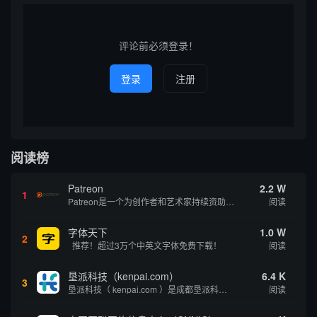
评论前必须登录！
登录
注册
阅读榜
Patreon
2.2 W
1
Patreon是一个为创作者和艺术家持续资助项目的筹款平台。成千上万的漫画创作者、游戏开发者、播客、音乐家和其他人以一种即时、互动和亲密的方式与粉丝接触和培养。Patreon打算改变人们为其工作获得报酬的方式，从广告支持的创作转向来自粉丝的...
阅读
字体天下
1.0 W
2
推荐！超过3万个中英文字体免费下载！
阅读
垦派科技（kenpai.com）
6.4 K
3
垦派科技（ kenpai.com ）是成都垦派科技有限公司旗下互联网基础资源服务平台，公司于2012年在中国成都成立，公司创始人团队深耕互联网基础资源领域20余年，拥有丰富的产品、运营、客户服务经验。 垦派产品 公司围绕互联网核心基础资源 ...
阅读