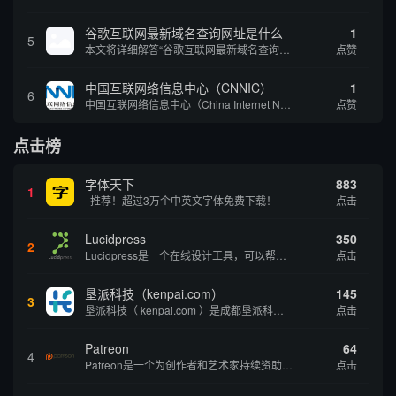
谷歌互联网最新域名查询网址是什么
1
5
本文将详细解答“谷歌互联网最新域名查询网址是什么”这一常见问题，介绍谷歌官方域名查询及WHOIS服务的现状，并科普互联网域名基础知识、查询方式及实用建议，帮助用户正确掌握域名检索的方法，安全合理地获取所需信息。
点赞
中国互联网络信息中心（CNNIC）
1
6
中国互联网络信息中心（China Internet Network Information Center，简称CNNIC）于1997年6月3日组建，现为工业和信息化部直属事业单位，行使国家互联网络信息中心职责。 作为中国信息社会重要的基础设...
点赞
点击榜
字体天下
883
1
推荐！超过3万个中英文字体免费下载！
点击
Lucidpress
350
2
Lucidpress是一个在线设计工具，可以帮助你快速创建专业的、令人惊叹的数字视觉内容，只需点击一个按钮就可以在线发布、打印或通过社交媒体分享。现在就下载，从试用版开始，让你看起来和感觉像个设计天才。
点击
垦派科技（kenpai.com）
145
3
垦派科技（ kenpai.com ）是成都垦派科技有限公司旗下互联网基础资源服务平台，公司于2012年在中国成都成立，公司创始人团队深耕互联网基础资源领域20余年，拥有丰富的产品、运营、客户服务经验。 垦派产品 公司围绕互联网核心基础资源 ...
点击
Patreon
64
4
Patreon是一个为创作者和艺术家持续资助项目的筹款平台。成千上万的漫画创作者、游戏开发者、播客、音乐家和其他人以一种即时、互动和亲密的方式与粉丝接触和培养。Patreon打算改变人们为其工作获得报酬的方式，从广告支持的创作转向来自粉丝的...
点击