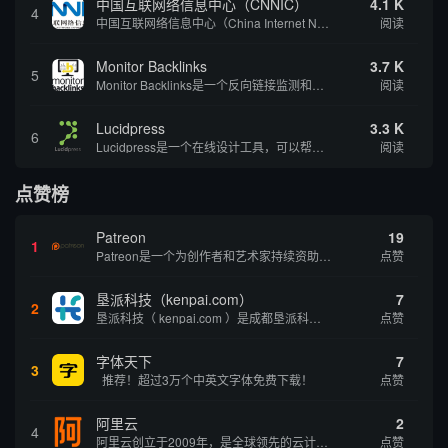
中国互联网络信息中心（CNNIC）
4.1 K
4
中国互联网络信息中心（China Internet Network Information Center，简称CNNIC）于1997年6月3日组建，现为工业和信息化部直属事业单位，行使国家互联网络信息中心职责。 作为中国信息社会重要的基础设...
阅读
Monitor Backlinks
3.7 K
5
Monitor Backlinks是一个反向链接监测和分析工具，网络营销人员用来分析他们自己的网站或竞争对手的网站的反向链接。该工具定期发送关于你的网站的新链接、破损或旧的反向链接、竞争对手的链接情况和更好的SEO想法的更新。各种反向链接指...
阅读
Lucidpress
3.3 K
6
Lucidpress是一个在线设计工具，可以帮助你快速创建专业的、令人惊叹的数字视觉内容，只需点击一个按钮就可以在线发布、打印或通过社交媒体分享。现在就下载，从试用版开始，让你看起来和感觉像个设计天才。
阅读
点赞榜
Patreon
19
1
Patreon是一个为创作者和艺术家持续资助项目的筹款平台。成千上万的漫画创作者、游戏开发者、播客、音乐家和其他人以一种即时、互动和亲密的方式与粉丝接触和培养。Patreon打算改变人们为其工作获得报酬的方式，从广告支持的创作转向来自粉丝的...
点赞
垦派科技（kenpai.com）
7
2
垦派科技（ kenpai.com ）是成都垦派科技有限公司旗下互联网基础资源服务平台，公司于2012年在中国成都成立，公司创始人团队深耕互联网基础资源领域20余年，拥有丰富的产品、运营、客户服务经验。 垦派产品 公司围绕互联网核心基础资源 ...
点赞
字体天下
7
3
推荐！超过3万个中英文字体免费下载！
点赞
阿里云
2
4
阿里云创立于2009年，是全球领先的云计算及人工智能科技公司，致力于以在线公共服务的方式，提供安全、可靠的计算和数据处理能力，让计算和人工智能成为普惠科技。阿里云服务着制造、金融、政务、交通、医疗、电信、能源等众多领域的企业，包括中国联通、...
点赞