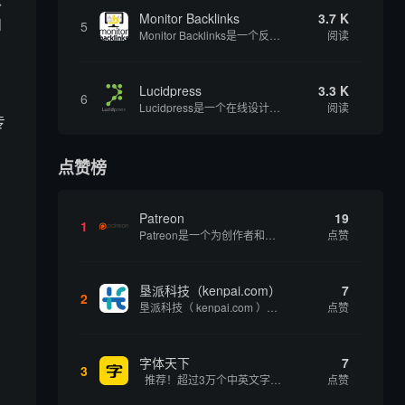
Monitor Backlinks
3.7 K
和
5
Monitor Backlinks是一个反向链接监测和分析工具，网络营销人员用来分析他们自己的网站或竞争对手的网站的反向链接。该工具定期发送关于你的网站的新链接、破损或旧的反向链接、竞争对手的链接情况和更好的SEO想法的更新。各种反向链接指...
阅读
Lucidpress
3.3 K
6
Lucidpress是一个在线设计工具，可以帮助你快速创建专业的、令人惊叹的数字视觉内容，只需点击一个按钮就可以在线发布、打印或通过社交媒体分享。现在就下载，从试用版开始，让你看起来和感觉像个设计天才。
阅读
专
点赞榜
Patreon
19
1
Patreon是一个为创作者和艺术家持续资助项目的筹款平台。成千上万的漫画创作者、游戏开发者、播客、音乐家和其他人以一种即时、互动和亲密的方式与粉丝接触和培养。Patreon打算改变人们为其工作获得报酬的方式，从广告支持的创作转向来自粉丝的...
点赞
垦派科技（kenpai.com）
7
2
垦派科技（ kenpai.com ）是成都垦派科技有限公司旗下互联网基础资源服务平台，公司于2012年在中国成都成立，公司创始人团队深耕互联网基础资源领域20余年，拥有丰富的产品、运营、客户服务经验。 垦派产品 公司围绕互联网核心基础资源 ...
点赞
字体天下
7
3
推荐！超过3万个中英文字体免费下载！
点赞