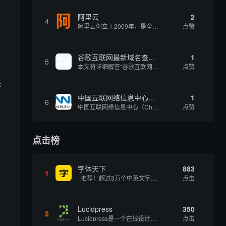
阿里云
2
4
阿里云创立于2009年，是全球领先的云计算及人工智能科技公司，致力于以在线公共服务的方式，提供安全、可靠的计算和数据处理能力，让计算和人工智能成为普惠科技。阿里云服务着制造、金融、政务、交通、医疗、电信、能源等众多领域的企业，包括中国联通、...
点赞
、
谷歌互联网最新域名查询网址是什么
1
5
本文将详细解答“谷歌互联网最新域名查询网址是什么”这一常见问题，介绍谷歌官方域名查询及WHOIS服务的现状，并科普互联网域名基础知识、查询方式及实用建议，帮助用户正确掌握域名检索的方法，安全合理地获取所需信息。
点赞
等
中国互联网络信息中心（CNNIC）
1
6
中国互联网络信息中心（China Internet Network Information Center，简称CNNIC）于1997年6月3日组建，现为工业和信息化部直属事业单位，行使国家互联网络信息中心职责。 作为中国信息社会重要的基础设...
点赞
点击榜
字体天下
883
1
推荐！超过3万个中英文字体免费下载！
点击
Lucidpress
350
2
Lucidpress是一个在线设计工具，可以帮助你快速创建专业的、令人惊叹的数字视觉内容，只需点击一个按钮就可以在线发布、打印或通过社交媒体分享。现在就下载，从试用版开始，让你看起来和感觉像个设计天才。
点击