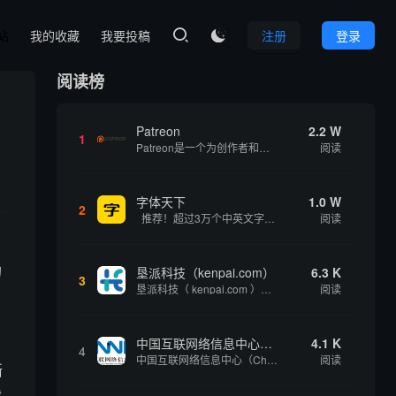
本站
我的收藏
我要投稿
注册
登录

阅读榜
Patreon
2.2 W
1
Patreon是一个为创作者和艺术家持续资助项目的筹款平台。成千上万的漫画创作者、游戏开发者、播客、音乐家和其他人以一种即时、互动和亲密的方式与粉丝接触和培养。Patreon打算改变人们为其工作获得报酬的方式，从广告支持的创作转向来自粉丝的...
阅读
字体天下
1.0 W
2
推荐！超过3万个中英文字体免费下载！
阅读
的
垦派科技（kenpai.com）
6.3 K
3
垦派科技（ kenpai.com ）是成都垦派科技有限公司旗下互联网基础资源服务平台，公司于2012年在中国成都成立，公司创始人团队深耕互联网基础资源领域20余年，拥有丰富的产品、运营、客户服务经验。 垦派产品 公司围绕互联网核心基础资源 ...
阅读
中国互联网络信息中心（CNNIC）
4.1 K
4
中国互联网络信息中心（China Internet Network Information Center，简称CNNIC）于1997年6月3日组建，现为工业和信息化部直属事业单位，行使国家互联网络信息中心职责。 作为中国信息社会重要的基础设...
阅读
渐
状