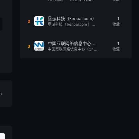
垦派科技（kenpai.com）
1
2
垦派科技（ kenpai.com ）是成都垦派科技有限公司旗下互联网基础资源服务平台，公司于2012年在中国成都成立，公司创始人团队深耕互联网基础资源领域20余年，拥有丰富的产品、运营、客户服务经验。 垦派产品 公司围绕互联网核心基础资源 ...
收藏
中国互联网络信息中心（CNNIC）
1
3
中国互联网络信息中心（China Internet Network Information Center，简称CNNIC）于1997年6月3日组建，现为工业和信息化部直属事业单位，行使国家互联网络信息中心职责。 作为中国信息社会重要的基础设...
收藏