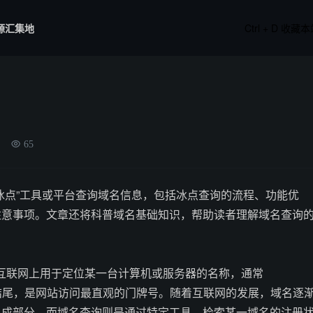
源汇集地
Ctrl + D 收藏
名
65
冰点”工具或平台查询域名信息，包括冰点查询的流程、功能优
注意事项。文章还将科普域名基础知识，帮助读者理解域名查询
？
e）是互联网上用于定位某一台计算机或服务器的名称，通常
n等后缀结尾，是网站访问最直观的门牌号。随着互联网的发展，域名逐
组成部分。而域名查询则是通过特定工具，检索某一域名的注册