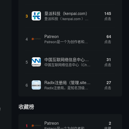
垦派科技（kenpai.com）
145
3
垦派科技（ kenpai.com ）是成都垦派科技有限公司旗下互联网基础资源服务平台，公司于2012年在中国成都成立，公司创始人团队深耕互联网基础资源领域20余年，拥有丰富的产品、运营、客户服务经验。 垦派产品 公司围绕互联网核心基础资源 ...
点击
Patreon
64
4
Patreon是一个为创作者和艺术家持续资助项目的筹款平台。成千上万的漫画创作者、游戏开发者、播客、音乐家和其他人以一种即时、互动和亲密的方式与粉丝接触和培养。Patreon打算改变人们为其工作获得报酬的方式，从广告支持的创作转向来自粉丝的...
点击
中国互联网络信息中心（CNNIC）
31
5
中国互联网络信息中心（China Internet Network Information Center，简称CNNIC）于1997年6月3日组建，现为工业和信息化部直属事业单位，行使国家互联网络信息中心职责。 作为中国信息社会重要的基础设...
点击
Radix注册局（管理.site、.online等顶级域名）
27
6
Radix注册局，是知名顶级域名注册管理机构，目前已有：.SITE,.ONLINE,.STORE,.TECH,.FUN,.WEBSITE,.SPACE,.PRESS,.UNO,和.HOST域名通过中国工业和信息化部备案。
点击
收藏榜
的
Patreon
2
1
Patreon是一个为创作者和艺术家持续资助项目的筹款平台。成千上万的漫画创作者、游戏开发者、播客、音乐家和其他人以一种即时、互动和亲密的方式与粉丝接触和培养。Patreon打算改变人们为其工作获得报酬的方式，从广告支持的创作转向来自粉丝的...
收藏