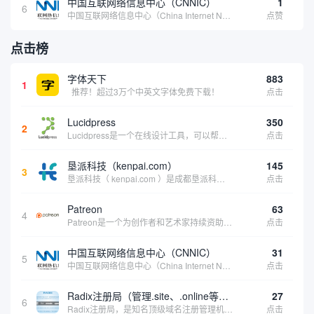
中国互联网络信息中心（CNNIC）
1
6
中国互联网络信息中心（China Internet Network Information Center，简称CNNIC）于1997年6月3日组建，现为工业和信息化部直属事业单位，行使国家互联网络信息中心职责。 作为中国信息社会重要的基础设...
点赞
点击榜
字体天下
883
1
推荐！超过3万个中英文字体免费下载！
点击
Lucidpress
350
2
Lucidpress是一个在线设计工具，可以帮助你快速创建专业的、令人惊叹的数字视觉内容，只需点击一个按钮就可以在线发布、打印或通过社交媒体分享。现在就下载，从试用版开始，让你看起来和感觉像个设计天才。
点击
垦派科技（kenpai.com）
145
3
垦派科技（ kenpai.com ）是成都垦派科技有限公司旗下互联网基础资源服务平台，公司于2012年在中国成都成立，公司创始人团队深耕互联网基础资源领域20余年，拥有丰富的产品、运营、客户服务经验。 垦派产品 公司围绕互联网核心基础资源 ...
点击
Patreon
63
4
Patreon是一个为创作者和艺术家持续资助项目的筹款平台。成千上万的漫画创作者、游戏开发者、播客、音乐家和其他人以一种即时、互动和亲密的方式与粉丝接触和培养。Patreon打算改变人们为其工作获得报酬的方式，从广告支持的创作转向来自粉丝的...
点击
中国互联网络信息中心（CNNIC）
31
5
中国互联网络信息中心（China Internet Network Information Center，简称CNNIC）于1997年6月3日组建，现为工业和信息化部直属事业单位，行使国家互联网络信息中心职责。 作为中国信息社会重要的基础设...
点击
Radix注册局（管理.site、.online等顶级域名）
27
6
Radix注册局，是知名顶级域名注册管理机构，目前已有：.SITE,.ONLINE,.STORE,.TECH,.FUN,.WEBSITE,.SPACE,.PRESS,.UNO,和.HOST域名通过中国工业和信息化部备案。
点击