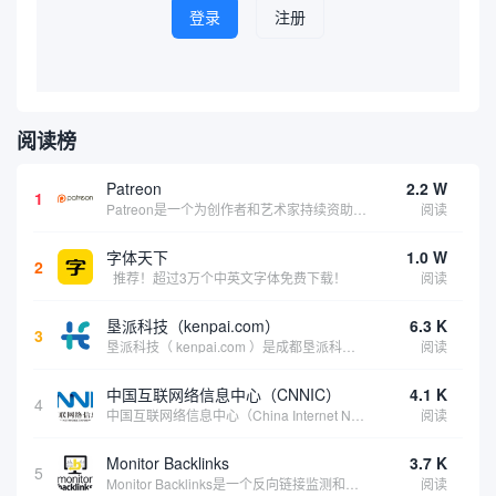
登录
注册
阅读榜
Patreon
2.2 W
1
Patreon是一个为创作者和艺术家持续资助项目的筹款平台。成千上万的漫画创作者、游戏开发者、播客、音乐家和其他人以一种即时、互动和亲密的方式与粉丝接触和培养。Patreon打算改变人们为其工作获得报酬的方式，从广告支持的创作转向来自粉丝的...
阅读
字体天下
1.0 W
2
推荐！超过3万个中英文字体免费下载！
阅读
垦派科技（kenpai.com）
6.3 K
3
垦派科技（ kenpai.com ）是成都垦派科技有限公司旗下互联网基础资源服务平台，公司于2012年在中国成都成立，公司创始人团队深耕互联网基础资源领域20余年，拥有丰富的产品、运营、客户服务经验。 垦派产品 公司围绕互联网核心基础资源 ...
阅读
中国互联网络信息中心（CNNIC）
4.1 K
4
中国互联网络信息中心（China Internet Network Information Center，简称CNNIC）于1997年6月3日组建，现为工业和信息化部直属事业单位，行使国家互联网络信息中心职责。 作为中国信息社会重要的基础设...
阅读
Monitor Backlinks
3.7 K
5
Monitor Backlinks是一个反向链接监测和分析工具，网络营销人员用来分析他们自己的网站或竞争对手的网站的反向链接。该工具定期发送关于你的网站的新链接、破损或旧的反向链接、竞争对手的链接情况和更好的SEO想法的更新。各种反向链接指...
阅读