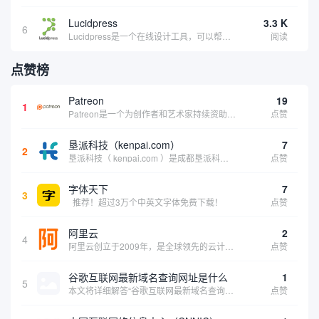
Lucidpress
3.3 K
6
Lucidpress是一个在线设计工具，可以帮助你快速创建专业的、令人惊叹的数字视觉内容，只需点击一个按钮就可以在线发布、打印或通过社交媒体分享。现在就下载，从试用版开始，让你看起来和感觉像个设计天才。
阅读
点赞榜
Patreon
19
1
Patreon是一个为创作者和艺术家持续资助项目的筹款平台。成千上万的漫画创作者、游戏开发者、播客、音乐家和其他人以一种即时、互动和亲密的方式与粉丝接触和培养。Patreon打算改变人们为其工作获得报酬的方式，从广告支持的创作转向来自粉丝的...
点赞
垦派科技（kenpai.com）
7
2
垦派科技（ kenpai.com ）是成都垦派科技有限公司旗下互联网基础资源服务平台，公司于2012年在中国成都成立，公司创始人团队深耕互联网基础资源领域20余年，拥有丰富的产品、运营、客户服务经验。 垦派产品 公司围绕互联网核心基础资源 ...
点赞
字体天下
7
3
推荐！超过3万个中英文字体免费下载！
点赞
阿里云
2
4
阿里云创立于2009年，是全球领先的云计算及人工智能科技公司，致力于以在线公共服务的方式，提供安全、可靠的计算和数据处理能力，让计算和人工智能成为普惠科技。阿里云服务着制造、金融、政务、交通、医疗、电信、能源等众多领域的企业，包括中国联通、...
点赞
谷歌互联网最新域名查询网址是什么
1
5
本文将详细解答“谷歌互联网最新域名查询网址是什么”这一常见问题，介绍谷歌官方域名查询及WHOIS服务的现状，并科普互联网域名基础知识、查询方式及实用建议，帮助用户正确掌握域名检索的方法，安全合理地获取所需信息。
点赞