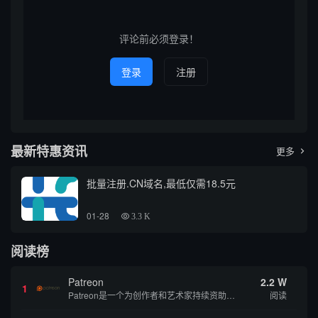
捷、高效的域名查询服务。本
介绍域名查询的基本方法、常
文将详细介绍通过taojz平...
见的平台、注意事项以及对东
莞太...
评论前必须登录！
登录
注册
最新特惠资讯
更多

批量注册.CN域名,最低仅需18.5元
01-28
3.3 K
阅读榜
Patreon
2.2 W
1
Patreon是一个为创作者和艺术家持续资助项目的筹款平台。成千上万的漫画创作者、游戏开发者、播客、音乐家和其他人以一种即时、互动和亲密的方式与粉丝接触和培养。Patreon打算改变人们为其工作获得报酬的方式，从广告支持的创作转向来自粉丝的...
阅读