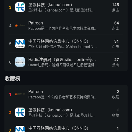
垦派科技（kenpai.com）
145
3
垦派科技（ kenpai.com ）是成都垦派科技有限公司旗下互联网基础资源服务平台，公司于2012年在中国成都成立，公司创始人团队深耕互联网基础资源领域20余年，拥有丰富的产品、运营、客户服务经验。 垦派产品 公司围绕互联网核心基础资源 ...
点击
Patreon
64
4
Patreon是一个为创作者和艺术家持续资助项目的筹款平台。成千上万的漫画创作者、游戏开发者、播客、音乐家和其他人以一种即时、互动和亲密的方式与粉丝接触和培养。Patreon打算改变人们为其工作获得报酬的方式，从广告支持的创作转向来自粉丝的...
点击
中国互联网络信息中心（CNNIC）
31
5
中国互联网络信息中心（China Internet Network Information Center，简称CNNIC）于1997年6月3日组建，现为工业和信息化部直属事业单位，行使国家互联网络信息中心职责。 作为中国信息社会重要的基础设...
点击
Radix注册局（管理.site、.online等顶级域名）
27
6
Radix注册局，是知名顶级域名注册管理机构，目前已有：.SITE,.ONLINE,.STORE,.TECH,.FUN,.WEBSITE,.SPACE,.PRESS,.UNO,和.HOST域名通过中国工业和信息化部备案。
点击
收藏榜
Patreon
2
1
Patreon是一个为创作者和艺术家持续资助项目的筹款平台。成千上万的漫画创作者、游戏开发者、播客、音乐家和其他人以一种即时、互动和亲密的方式与粉丝接触和培养。Patreon打算改变人们为其工作获得报酬的方式，从广告支持的创作转向来自粉丝的...
收藏
垦派科技（kenpai.com）
1
2
垦派科技（ kenpai.com ）是成都垦派科技有限公司旗下互联网基础资源服务平台，公司于2012年在中国成都成立，公司创始人团队深耕互联网基础资源领域20余年，拥有丰富的产品、运营、客户服务经验。 垦派产品 公司围绕互联网核心基础资源 ...
收藏
中国互联网络信息中心（CNNIC）
1
3