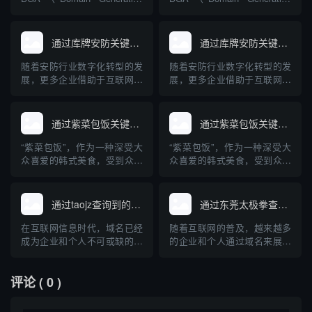
Algorithm，域名生成算法）成
Algorithm，域名生成算法）成
为不少恶意软件用来规避追踪
为不少恶意软件用来规避追踪
与封锁的常见手段。DGA域名
与封锁的常见手段。DGA域名
通过库牌安防关键词查询到的域名
通过库牌安防关键词查询到的域名
查询技术是识别和防范此类威
查询技术是识别和防范此类威
胁的关键工具。本文将详细介
胁的关键工具。本文将详细介
随着安防行业数字化转型的发
随着安防行业数字化转型的发
绍DGA域名的原理、危害、
绍DGA域名的原理、危害、
展，更多企业借助于互联网进
展，更多企业借助于互联网进
查...
查...
行品牌推广与信息展示，“库牌
行品牌推广与信息展示，“库牌
安防”作为其中知名品牌，其相
安防”作为其中知名品牌，其相
关域名受到行业关注。本文梳
关域名受到行业关注。本文梳
通过紫菜包饭关键词查询到的域名
通过紫菜包饭关键词查询到的域名
理通过“库牌安防”关键词在主
理通过“库牌安防”关键词在主
流平台检索得到的相关域名，
流平台检索得到的相关域名，
“紫菜包饭”，作为一种深受大
“紫菜包饭”，作为一种深受大
并对安防公司为何重视域名布
并对安防公司为何重视域名布
众喜爱的韩式美食，受到众多
众喜爱的韩式美食，受到众多
局进行专业科普。
局进行专业科普。
美食爱好者的关注。本文将探
美食爱好者的关注。本文将探
讨利用“紫菜包饭”这一关键词
讨利用“紫菜包饭”这一关键词
在互联网上可以查询到的相关
在互联网上可以查询到的相关
通过taojz查询到的域名网站
通过东莞太极拳查询域名
域名，并对“紫菜包饭”这一美
域名，并对“紫菜包饭”这一美
食进行专业科普，涵盖其起
食进行专业科普，涵盖其起
在互联网信息时代，域名已经
随着互联网的普及，越来越多
源、制作方法、营养价值及与
源、制作方法、营养价值及与
成为企业和个人不可或缺的网
的企业和个人通过域名来展示
中国寿司的区别，帮助读者全
中国寿司的区别，帮助读者全
络标识。随着域名产业的不断
自己的品牌和服务。东莞太极
面...
面...
发展，人们对域名的注册、交
拳作为地方知名的传统武术项
评论
( 0 )
易和管理需求也愈发旺盛。
目，也开始进入互联网时代。
taojz作为国内知名的域名查询
那么，如何通过“东莞太极拳”
与交易平台，为用户提供了便
来查询相关域名？本文将系统