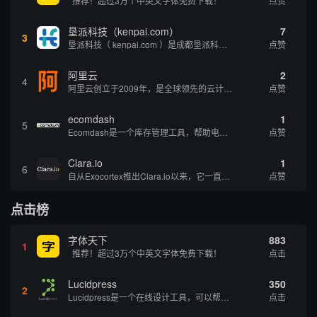
推荐！超过3万个中英文字体免费下载！
点赞
垦派科技（kenpai.com）
7
3
垦派科技（ kenpai.com ）是成都垦派科技有限公司旗下互联网基础资源服务平台，公司于2012年在中国成都成立，公司创始人团队深耕互联网基础资源领域20余年，拥有丰富的产品、运营、客户服务经验。 垦派产品 公司围绕互联网核心基础资源 ...
点赞
阿里云
2
4
阿里云创立于2009年，是全球领先的云计算及人工智能科技公司，致力于以在线公共服务的方式，提供安全、可靠的计算和数据处理能力，让计算和人工智能成为普惠科技。阿里云服务着制造、金融、政务、交通、医疗、电信、能源等众多领域的企业，包括中国联通、...
点赞
ecomdash
1
5
Ecomdash是一个库存管理工具，帮助电子商务企业主实现在线运营的自动化。这个工具使在线零售商有能力将与库存、运输和产品上市有关的繁琐任务自动化。卖家可以从一个方便的仪表盘上管理各种多渠道功能。
点赞
Clara.io
1
6
自从Exocortex推出Clara.io以来，它一直是三维市场的一个轰动。一个完全免费的三维计算机图形软件，它可以在任何兼容设备上的任何支持webGL的浏览器上运行，甚至是安卓系统。它允许设计师建模、制作动画、渲染和分享三维内容，其强大的...
点赞
点击榜
字体天下
883
1
推荐！超过3万个中英文字体免费下载！
点击
Lucidpress
350
2
Lucidpress是一个在线设计工具，可以帮助你快速创建专业的、令人惊叹的数字视觉内容，只需点击一个按钮就可以在线发布、打印或通过社交媒体分享。现在就下载，从试用版开始，让你看起来和感觉像个设计天才。
点击