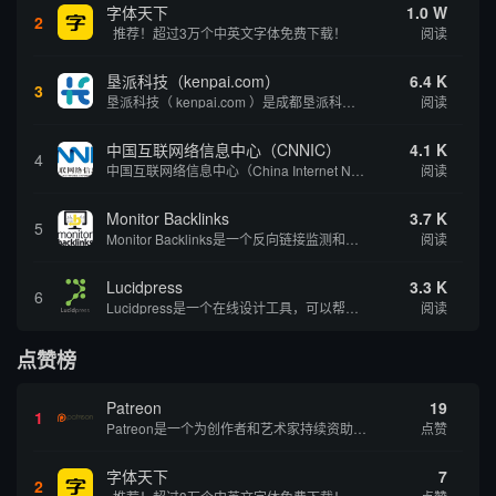
字体天下
1.0 W
2
推荐！超过3万个中英文字体免费下载！
阅读
垦派科技（kenpai.com）
6.4 K
3
垦派科技（ kenpai.com ）是成都垦派科技有限公司旗下互联网基础资源服务平台，公司于2012年在中国成都成立，公司创始人团队深耕互联网基础资源领域20余年，拥有丰富的产品、运营、客户服务经验。 垦派产品 公司围绕互联网核心基础资源 ...
阅读
中国互联网络信息中心（CNNIC）
4.1 K
4
中国互联网络信息中心（China Internet Network Information Center，简称CNNIC）于1997年6月3日组建，现为工业和信息化部直属事业单位，行使国家互联网络信息中心职责。 作为中国信息社会重要的基础设...
阅读
Monitor Backlinks
3.7 K
5
Monitor Backlinks是一个反向链接监测和分析工具，网络营销人员用来分析他们自己的网站或竞争对手的网站的反向链接。该工具定期发送关于你的网站的新链接、破损或旧的反向链接、竞争对手的链接情况和更好的SEO想法的更新。各种反向链接指...
阅读
Lucidpress
3.3 K
6
Lucidpress是一个在线设计工具，可以帮助你快速创建专业的、令人惊叹的数字视觉内容，只需点击一个按钮就可以在线发布、打印或通过社交媒体分享。现在就下载，从试用版开始，让你看起来和感觉像个设计天才。
阅读
点赞榜
Patreon
19
1
Patreon是一个为创作者和艺术家持续资助项目的筹款平台。成千上万的漫画创作者、游戏开发者、播客、音乐家和其他人以一种即时、互动和亲密的方式与粉丝接触和培养。Patreon打算改变人们为其工作获得报酬的方式，从广告支持的创作转向来自粉丝的...
点赞
字体天下
7
2