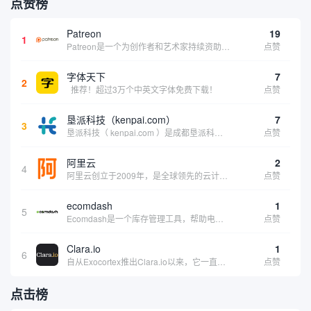
点赞榜
Patreon
19
1
Patreon是一个为创作者和艺术家持续资助项目的筹款平台。成千上万的漫画创作者、游戏开发者、播客、音乐家和其他人以一种即时、互动和亲密的方式与粉丝接触和培养。Patreon打算改变人们为其工作获得报酬的方式，从广告支持的创作转向来自粉丝的...
点赞
字体天下
7
2
推荐！超过3万个中英文字体免费下载！
点赞
垦派科技（kenpai.com）
7
3
垦派科技（ kenpai.com ）是成都垦派科技有限公司旗下互联网基础资源服务平台，公司于2012年在中国成都成立，公司创始人团队深耕互联网基础资源领域20余年，拥有丰富的产品、运营、客户服务经验。 垦派产品 公司围绕互联网核心基础资源 ...
点赞
阿里云
2
4
阿里云创立于2009年，是全球领先的云计算及人工智能科技公司，致力于以在线公共服务的方式，提供安全、可靠的计算和数据处理能力，让计算和人工智能成为普惠科技。阿里云服务着制造、金融、政务、交通、医疗、电信、能源等众多领域的企业，包括中国联通、...
点赞
ecomdash
1
5
Ecomdash是一个库存管理工具，帮助电子商务企业主实现在线运营的自动化。这个工具使在线零售商有能力将与库存、运输和产品上市有关的繁琐任务自动化。卖家可以从一个方便的仪表盘上管理各种多渠道功能。
点赞
Clara.io
1
6
自从Exocortex推出Clara.io以来，它一直是三维市场的一个轰动。一个完全免费的三维计算机图形软件，它可以在任何兼容设备上的任何支持webGL的浏览器上运行，甚至是安卓系统。它允许设计师建模、制作动画、渲染和分享三维内容，其强大的...
点赞
点击榜