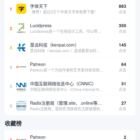
字体天下
883
1
推荐！超过3万个中英文字体免费下载！
点击
Lucidpress
350
2
Lucidpress是一个在线设计工具，可以帮助你快速创建专业的、令人惊叹的数字视觉内容，只需点击一个按钮就可以在线发布、打印或通过社交媒体分享。现在就下载，从试用版开始，让你看起来和感觉像个设计天才。
点击
垦派科技（kenpai.com）
145
3
垦派科技（ kenpai.com ）是成都垦派科技有限公司旗下互联网基础资源服务平台，公司于2012年在中国成都成立，公司创始人团队深耕互联网基础资源领域20余年，拥有丰富的产品、运营、客户服务经验。 垦派产品 公司围绕互联网核心基础资源 ...
点击
Patreon
64
4
Patreon是一个为创作者和艺术家持续资助项目的筹款平台。成千上万的漫画创作者、游戏开发者、播客、音乐家和其他人以一种即时、互动和亲密的方式与粉丝接触和培养。Patreon打算改变人们为其工作获得报酬的方式，从广告支持的创作转向来自粉丝的...
点击
中国互联网络信息中心（CNNIC）
31
5
中国互联网络信息中心（China Internet Network Information Center，简称CNNIC）于1997年6月3日组建，现为工业和信息化部直属事业单位，行使国家互联网络信息中心职责。 作为中国信息社会重要的基础设...
点击
Radix注册局（管理.site、.online等顶级域名）
27
6
Radix注册局，是知名顶级域名注册管理机构，目前已有：.SITE,.ONLINE,.STORE,.TECH,.FUN,.WEBSITE,.SPACE,.PRESS,.UNO,和.HOST域名通过中国工业和信息化部备案。
点击
收藏榜
Patreon
2
1