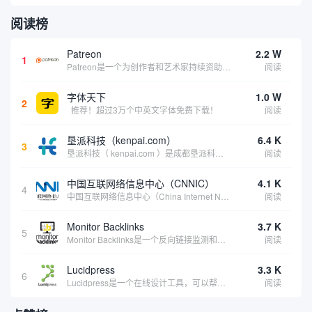
阅读榜
Patreon
2.2 W
1
Patreon是一个为创作者和艺术家持续资助项目的筹款平台。成千上万的漫画创作者、游戏开发者、播客、音乐家和其他人以一种即时、互动和亲密的方式与粉丝接触和培养。Patreon打算改变人们为其工作获得报酬的方式，从广告支持的创作转向来自粉丝的...
阅读
字体天下
1.0 W
2
推荐！超过3万个中英文字体免费下载！
阅读
垦派科技（kenpai.com）
6.4 K
3
垦派科技（ kenpai.com ）是成都垦派科技有限公司旗下互联网基础资源服务平台，公司于2012年在中国成都成立，公司创始人团队深耕互联网基础资源领域20余年，拥有丰富的产品、运营、客户服务经验。 垦派产品 公司围绕互联网核心基础资源 ...
阅读
中国互联网络信息中心（CNNIC）
4.1 K
4
中国互联网络信息中心（China Internet Network Information Center，简称CNNIC）于1997年6月3日组建，现为工业和信息化部直属事业单位，行使国家互联网络信息中心职责。 作为中国信息社会重要的基础设...
阅读
Monitor Backlinks
3.7 K
5
Monitor Backlinks是一个反向链接监测和分析工具，网络营销人员用来分析他们自己的网站或竞争对手的网站的反向链接。该工具定期发送关于你的网站的新链接、破损或旧的反向链接、竞争对手的链接情况和更好的SEO想法的更新。各种反向链接指...
阅读
Lucidpress
3.3 K
6
Lucidpress是一个在线设计工具，可以帮助你快速创建专业的、令人惊叹的数字视觉内容，只需点击一个按钮就可以在线发布、打印或通过社交媒体分享。现在就下载，从试用版开始，让你看起来和感觉像个设计天才。
阅读