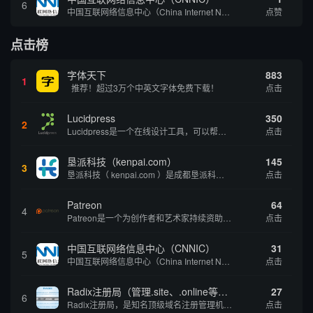
6
中国互联网络信息中心（China Internet Network Information Center，简称CNNIC）于1997年6月3日组建，现为工业和信息化部直属事业单位，行使国家互联网络信息中心职责。 作为中国信息社会重要的基础设...
点赞
点击榜
字体天下
883
1
推荐！超过3万个中英文字体免费下载！
点击
Lucidpress
350
2
Lucidpress是一个在线设计工具，可以帮助你快速创建专业的、令人惊叹的数字视觉内容，只需点击一个按钮就可以在线发布、打印或通过社交媒体分享。现在就下载，从试用版开始，让你看起来和感觉像个设计天才。
点击
垦派科技（kenpai.com）
145
3
垦派科技（ kenpai.com ）是成都垦派科技有限公司旗下互联网基础资源服务平台，公司于2012年在中国成都成立，公司创始人团队深耕互联网基础资源领域20余年，拥有丰富的产品、运营、客户服务经验。 垦派产品 公司围绕互联网核心基础资源 ...
点击
Patreon
64
4
Patreon是一个为创作者和艺术家持续资助项目的筹款平台。成千上万的漫画创作者、游戏开发者、播客、音乐家和其他人以一种即时、互动和亲密的方式与粉丝接触和培养。Patreon打算改变人们为其工作获得报酬的方式，从广告支持的创作转向来自粉丝的...
点击
中国互联网络信息中心（CNNIC）
31
5
中国互联网络信息中心（China Internet Network Information Center，简称CNNIC）于1997年6月3日组建，现为工业和信息化部直属事业单位，行使国家互联网络信息中心职责。 作为中国信息社会重要的基础设...
点击
Radix注册局（管理.site、.online等顶级域名）
27
6
Radix注册局，是知名顶级域名注册管理机构，目前已有：.SITE,.ONLINE,.STORE,.TECH,.FUN,.WEBSITE,.SPACE,.PRESS,.UNO,和.HOST域名通过中国工业和信息化部备案。
点击