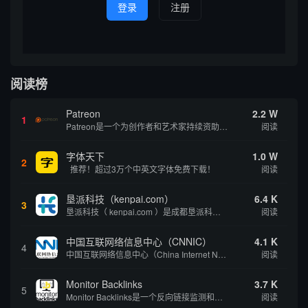
登录
注册
阅读榜
Patreon
2.2 W
1
Patreon是一个为创作者和艺术家持续资助项目的筹款平台。成千上万的漫画创作者、游戏开发者、播客、音乐家和其他人以一种即时、互动和亲密的方式与粉丝接触和培养。Patreon打算改变人们为其工作获得报酬的方式，从广告支持的创作转向来自粉丝的...
阅读
字体天下
1.0 W
2
推荐！超过3万个中英文字体免费下载！
阅读
垦派科技（kenpai.com）
6.4 K
3
垦派科技（ kenpai.com ）是成都垦派科技有限公司旗下互联网基础资源服务平台，公司于2012年在中国成都成立，公司创始人团队深耕互联网基础资源领域20余年，拥有丰富的产品、运营、客户服务经验。 垦派产品 公司围绕互联网核心基础资源 ...
阅读
中国互联网络信息中心（CNNIC）
4.1 K
4
中国互联网络信息中心（China Internet Network Information Center，简称CNNIC）于1997年6月3日组建，现为工业和信息化部直属事业单位，行使国家互联网络信息中心职责。 作为中国信息社会重要的基础设...
阅读
Monitor Backlinks
3.7 K
5
Monitor Backlinks是一个反向链接监测和分析工具，网络营销人员用来分析他们自己的网站或竞争对手的网站的反向链接。该工具定期发送关于你的网站的新链接、破损或旧的反向链接、竞争对手的链接情况和更好的SEO想法的更新。各种反向链接指...
阅读