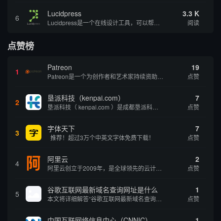
Lucidpress
3.3 K
6
Lucidpress是一个在线设计工具，可以帮助你快速创建专业的、令人惊叹的数字视觉内容，只需点击一个按钮就可以在线发布、打印或通过社交媒体分享。现在就下载，从试用版开始，让你看起来和感觉像个设计天才。
阅读
点赞榜
Patreon
19
1
Patreon是一个为创作者和艺术家持续资助项目的筹款平台。成千上万的漫画创作者、游戏开发者、播客、音乐家和其他人以一种即时、互动和亲密的方式与粉丝接触和培养。Patreon打算改变人们为其工作获得报酬的方式，从广告支持的创作转向来自粉丝的...
点赞
垦派科技（kenpai.com）
7
2
垦派科技（ kenpai.com ）是成都垦派科技有限公司旗下互联网基础资源服务平台，公司于2012年在中国成都成立，公司创始人团队深耕互联网基础资源领域20余年，拥有丰富的产品、运营、客户服务经验。 垦派产品 公司围绕互联网核心基础资源 ...
点赞
字体天下
7
3
推荐！超过3万个中英文字体免费下载！
点赞
阿里云
2
4
阿里云创立于2009年，是全球领先的云计算及人工智能科技公司，致力于以在线公共服务的方式，提供安全、可靠的计算和数据处理能力，让计算和人工智能成为普惠科技。阿里云服务着制造、金融、政务、交通、医疗、电信、能源等众多领域的企业，包括中国联通、...
点赞
谷歌互联网最新域名查询网址是什么
1
5
本文将详细解答“谷歌互联网最新域名查询网址是什么”这一常见问题，介绍谷歌官方域名查询及WHOIS服务的现状，并科普互联网域名基础知识、查询方式及实用建议，帮助用户正确掌握域名检索的方法，安全合理地获取所需信息。
点赞
中国互联网络信息中心（CNNIC）
1