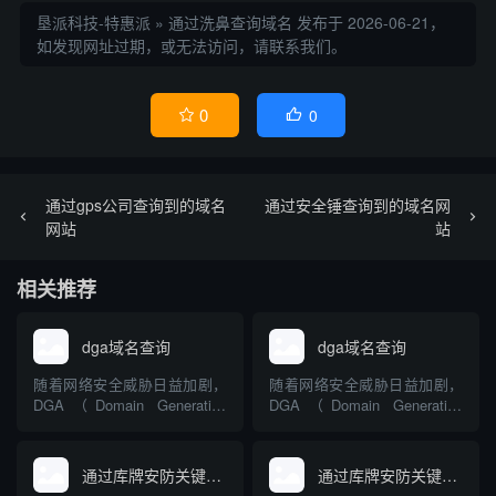
垦派科技-特惠派
»
通过洗鼻查询域名
发布于 2026-06-21，
如发现网址过期，或无法访问，请联系我们。
0
0


通过gps公司查询到的域名
通过安全锤查询到的域名网
网站
站
相关推荐
dga域名查询
dga域名查询
随着网络安全威胁日益加剧，
随着网络安全威胁日益加剧，
DGA（Domain Generation
DGA（Domain Generation
Algorithm，域名生成算法）成
Algorithm，域名生成算法）成
为不少恶意软件用来规避追踪
为不少恶意软件用来规避追踪
与封锁的常见手段。DGA域名
与封锁的常见手段。DGA域名
通过库牌安防关键词查询到的域名
通过库牌安防关键词查询到的域名
查询技术是识别和防范此类威
查询技术是识别和防范此类威