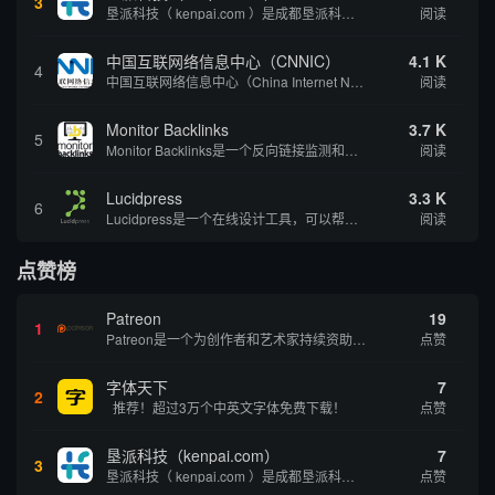
3
垦派科技（ kenpai.com ）是成都垦派科技有限公司旗下互联网基础资源服务平台，公司于2012年在中国成都成立，公司创始人团队深耕互联网基础资源领域20余年，拥有丰富的产品、运营、客户服务经验。 垦派产品 公司围绕互联网核心基础资源 ...
阅读
中国互联网络信息中心（CNNIC）
4.1 K
4
中国互联网络信息中心（China Internet Network Information Center，简称CNNIC）于1997年6月3日组建，现为工业和信息化部直属事业单位，行使国家互联网络信息中心职责。 作为中国信息社会重要的基础设...
阅读
Monitor Backlinks
3.7 K
5
Monitor Backlinks是一个反向链接监测和分析工具，网络营销人员用来分析他们自己的网站或竞争对手的网站的反向链接。该工具定期发送关于你的网站的新链接、破损或旧的反向链接、竞争对手的链接情况和更好的SEO想法的更新。各种反向链接指...
阅读
Lucidpress
3.3 K
6
Lucidpress是一个在线设计工具，可以帮助你快速创建专业的、令人惊叹的数字视觉内容，只需点击一个按钮就可以在线发布、打印或通过社交媒体分享。现在就下载，从试用版开始，让你看起来和感觉像个设计天才。
阅读
点赞榜
Patreon
19
1
Patreon是一个为创作者和艺术家持续资助项目的筹款平台。成千上万的漫画创作者、游戏开发者、播客、音乐家和其他人以一种即时、互动和亲密的方式与粉丝接触和培养。Patreon打算改变人们为其工作获得报酬的方式，从广告支持的创作转向来自粉丝的...
点赞
字体天下
7
2
推荐！超过3万个中英文字体免费下载！
点赞
垦派科技（kenpai.com）
7
3
垦派科技（ kenpai.com ）是成都垦派科技有限公司旗下互联网基础资源服务平台，公司于2012年在中国成都成立，公司创始人团队深耕互联网基础资源领域20余年，拥有丰富的产品、运营、客户服务经验。 垦派产品 公司围绕互联网核心基础资源 ...
点赞