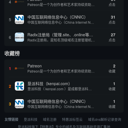
4
Patreon是一个为创作者和艺术家持续资助项目的筹款平台。成千上万的漫画创作者、游戏开发者、播客、音乐家和其他人以一种即时、互动和亲密的方式与粉丝接触和培养。Patreon打算改变人们为其工作获得报酬的方式，从广告支持的创作转向来自粉丝的...
点击
中国互联网络信息中心（CNNIC）
31
5
中国互联网络信息中心（China Internet Network Information Center，简称CNNIC）于1997年6月3日组建，现为工业和信息化部直属事业单位，行使国家互联网络信息中心职责。 作为中国信息社会重要的基础设...
点击
Radix注册局（管理.site、.online等顶级域名）
27
6
Radix注册局，是知名顶级域名注册管理机构，目前已有：.SITE,.ONLINE,.STORE,.TECH,.FUN,.WEBSITE,.SPACE,.PRESS,.UNO,和.HOST域名通过中国工业和信息化部备案。
点击
收藏榜
Patreon
2
1
Patreon是一个为创作者和艺术家持续资助项目的筹款平台。成千上万的漫画创作者、游戏开发者、播客、音乐家和其他人以一种即时、互动和亲密的方式与粉丝接触和培养。Patreon打算改变人们为其工作获得报酬的方式，从广告支持的创作转向来自粉丝的...
收藏
垦派科技（kenpai.com）
1
2
垦派科技（ kenpai.com ）是成都垦派科技有限公司旗下互联网基础资源服务平台，公司于2012年在中国成都成立，公司创始人团队深耕互联网基础资源领域20余年，拥有丰富的产品、运营、客户服务经验。 垦派产品 公司围绕互联网核心基础资源 ...
收藏
中国互联网络信息中心（CNNIC）
1
3
中国互联网络信息中心（China Internet Network Information Center，简称CNNIC）于1997年6月3日组建，现为工业和信息化部直属事业单位，行使国家互联网络信息中心职责。 作为中国信息社会重要的基础设...
收藏
友情链接
垦派科技
域名注册
特惠派标签云
域名dns解析记录查询
垦派科技旗下【特惠派】专业的域名及互联网基础资源汇集地