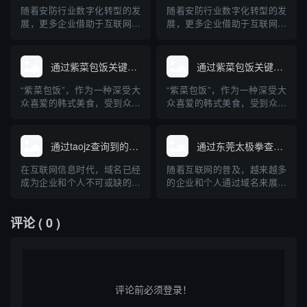
胁的关键工具。本文将详细介
胁的关键工具。本文将详细介
随着安防行业数字化转型的发
随着安防行业数字化转型的发
绍DGA域名的原理、危害、
绍DGA域名的原理、危害、
展，更多企业借助于互联网进
展，更多企业借助于互联网进
查...
查...
行品牌推广与信息展示，“库牌
行品牌推广与信息展示，“库牌
安防”作为其中知名品牌，其相
安防”作为其中知名品牌，其相
关域名受到行业关注。本文梳
关域名受到行业关注。本文梳
通过紫菜包饭关键词查询到的域名
通过紫菜包饭关键词查询到的域名
理通过“库牌安防”关键词在主
理通过“库牌安防”关键词在主
流平台检索得到的相关域名，
流平台检索得到的相关域名，
“紫菜包饭”，作为一种深受大
“紫菜包饭”，作为一种深受大
并对安防公司为何重视域名布
并对安防公司为何重视域名布
众喜爱的韩式美食，受到众多
众喜爱的韩式美食，受到众多
局进行专业科普。
局进行专业科普。
美食爱好者的关注。本文将探
美食爱好者的关注。本文将探
讨利用“紫菜包饭”这一关键词
讨利用“紫菜包饭”这一关键词
在互联网上可以查询到的相关
在互联网上可以查询到的相关
通过taojz查询到的域名网站
通过东莞太极拳查询域名
域名，并对“紫菜包饭”这一美
域名，并对“紫菜包饭”这一美
食进行专业科普，涵盖其起
食进行专业科普，涵盖其起
在互联网信息时代，域名已经
随着互联网的普及，越来越多
源、制作方法、营养价值及与
源、制作方法、营养价值及与
成为企业和个人不可或缺的网
的企业和个人通过域名来展示
中国寿司的区别，帮助读者全
中国寿司的区别，帮助读者全
络标识。随着域名产业的不断
自己的品牌和服务。东莞太极
面...
面...
发展，人们对域名的注册、交
拳作为地方知名的传统武术项
评论
( 0 )
易和管理需求也愈发旺盛。
目，也开始进入互联网时代。
taojz作为国内知名的域名查询
那么，如何通过“东莞太极拳”
与交易平台，为用户提供了便
来查询相关域名？本文将系统
捷、高效的域名查询服务。本
介绍域名查询的基本方法、常
文将详细介绍通过taojz平...
见的平台、注意事项以及对东
莞太...
评论前必须登录！