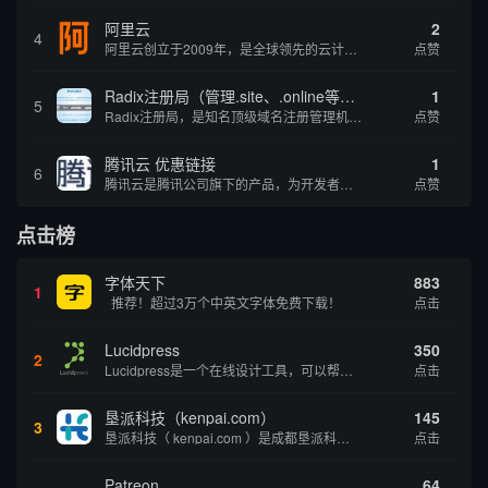
阿里云
2
4
阿里云创立于2009年，是全球领先的云计算及人工智能科技公司，致力于以在线公共服务的方式，提供安全、可靠的计算和数据处理能力，让计算和人工智能成为普惠科技。阿里云服务着制造、金融、政务、交通、医疗、电信、能源等众多领域的企业，包括中国联通、...
点赞
Radix注册局（管理.site、.online等顶级域名）
1
5
Radix注册局，是知名顶级域名注册管理机构，目前已有：.SITE,.ONLINE,.STORE,.TECH,.FUN,.WEBSITE,.SPACE,.PRESS,.UNO,和.HOST域名通过中国工业和信息化部备案。
点赞
腾讯云 优惠链接
1
6
腾讯云是腾讯公司旗下的产品，为开发者及企业提供云服务、云数据、云运营等整体一站式服务方案。 具体包括云服务器、云存储、云数据库和弹性web引擎等基础云服务；腾讯云分析（MTA）、腾讯云推送（信鸽）等腾讯整体大数据能力；以及 QQ互联、QQ空...
点赞
点击榜
字体天下
883
1
推荐！超过3万个中英文字体免费下载！
点击
Lucidpress
350
2
Lucidpress是一个在线设计工具，可以帮助你快速创建专业的、令人惊叹的数字视觉内容，只需点击一个按钮就可以在线发布、打印或通过社交媒体分享。现在就下载，从试用版开始，让你看起来和感觉像个设计天才。
点击
垦派科技（kenpai.com）
145
3
垦派科技（ kenpai.com ）是成都垦派科技有限公司旗下互联网基础资源服务平台，公司于2012年在中国成都成立，公司创始人团队深耕互联网基础资源领域20余年，拥有丰富的产品、运营、客户服务经验。 垦派产品 公司围绕互联网核心基础资源 ...
点击
Patreon
64