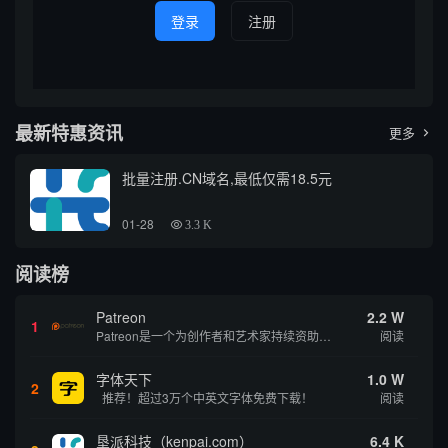
登录
注册
最新特惠资讯
更多

批量注册.CN域名,最低仅需18.5元
01-28
3.3 K
阅读榜
Patreon
2.2 W
1
Patreon是一个为创作者和艺术家持续资助项目的筹款平台。成千上万的漫画创作者、游戏开发者、播客、音乐家和其他人以一种即时、互动和亲密的方式与粉丝接触和培养。Patreon打算改变人们为其工作获得报酬的方式，从广告支持的创作转向来自粉丝的...
阅读
字体天下
1.0 W
2
推荐！超过3万个中英文字体免费下载！
阅读
垦派科技（kenpai.com）
6.4 K