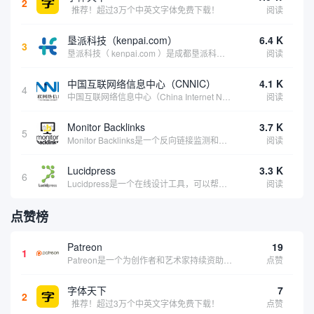
2
推荐！超过3万个中英文字体免费下载！
阅读
垦派科技（kenpai.com）
6.4 K
3
垦派科技（ kenpai.com ）是成都垦派科技有限公司旗下互联网基础资源服务平台，公司于2012年在中国成都成立，公司创始人团队深耕互联网基础资源领域20余年，拥有丰富的产品、运营、客户服务经验。 垦派产品 公司围绕互联网核心基础资源 ...
阅读
中国互联网络信息中心（CNNIC）
4.1 K
4
中国互联网络信息中心（China Internet Network Information Center，简称CNNIC）于1997年6月3日组建，现为工业和信息化部直属事业单位，行使国家互联网络信息中心职责。 作为中国信息社会重要的基础设...
阅读
Monitor Backlinks
3.7 K
5
Monitor Backlinks是一个反向链接监测和分析工具，网络营销人员用来分析他们自己的网站或竞争对手的网站的反向链接。该工具定期发送关于你的网站的新链接、破损或旧的反向链接、竞争对手的链接情况和更好的SEO想法的更新。各种反向链接指...
阅读
Lucidpress
3.3 K
6
Lucidpress是一个在线设计工具，可以帮助你快速创建专业的、令人惊叹的数字视觉内容，只需点击一个按钮就可以在线发布、打印或通过社交媒体分享。现在就下载，从试用版开始，让你看起来和感觉像个设计天才。
阅读
点赞榜
Patreon
19
1
Patreon是一个为创作者和艺术家持续资助项目的筹款平台。成千上万的漫画创作者、游戏开发者、播客、音乐家和其他人以一种即时、互动和亲密的方式与粉丝接触和培养。Patreon打算改变人们为其工作获得报酬的方式，从广告支持的创作转向来自粉丝的...
点赞
字体天下
7
2
推荐！超过3万个中英文字体免费下载！
点赞