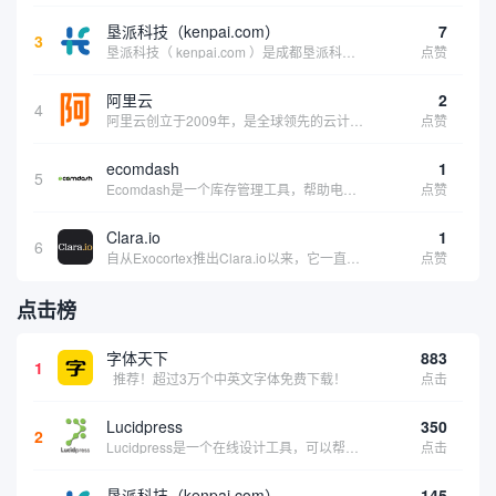
垦派科技（kenpai.com）
7
3
垦派科技（ kenpai.com ）是成都垦派科技有限公司旗下互联网基础资源服务平台，公司于2012年在中国成都成立，公司创始人团队深耕互联网基础资源领域20余年，拥有丰富的产品、运营、客户服务经验。 垦派产品 公司围绕互联网核心基础资源 ...
点赞
阿里云
2
4
阿里云创立于2009年，是全球领先的云计算及人工智能科技公司，致力于以在线公共服务的方式，提供安全、可靠的计算和数据处理能力，让计算和人工智能成为普惠科技。阿里云服务着制造、金融、政务、交通、医疗、电信、能源等众多领域的企业，包括中国联通、...
点赞
ecomdash
1
5
Ecomdash是一个库存管理工具，帮助电子商务企业主实现在线运营的自动化。这个工具使在线零售商有能力将与库存、运输和产品上市有关的繁琐任务自动化。卖家可以从一个方便的仪表盘上管理各种多渠道功能。
点赞
Clara.io
1
6
自从Exocortex推出Clara.io以来，它一直是三维市场的一个轰动。一个完全免费的三维计算机图形软件，它可以在任何兼容设备上的任何支持webGL的浏览器上运行，甚至是安卓系统。它允许设计师建模、制作动画、渲染和分享三维内容，其强大的...
点赞
点击榜
字体天下
883
1
推荐！超过3万个中英文字体免费下载！
点击
Lucidpress
350
2
Lucidpress是一个在线设计工具，可以帮助你快速创建专业的、令人惊叹的数字视觉内容，只需点击一个按钮就可以在线发布、打印或通过社交媒体分享。现在就下载，从试用版开始，让你看起来和感觉像个设计天才。
点击
垦派科技（kenpai.com）
145