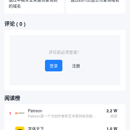
的域名
评论
( 0 )
评论前必须登录！
登录
注册
阅读榜
Patreon
2.2 W
1
Patreon是一个为创作者和艺术家持续资助项目的筹款平台。成千上万的漫画创作者、游戏开发者、播客、音乐家和其他人以一种即时、互动和亲密的方式与粉丝接触和培养。Patreon打算改变人们为其工作获得报酬的方式，从广告支持的创作转向来自粉丝的...
阅读
字体天下
1.0 W