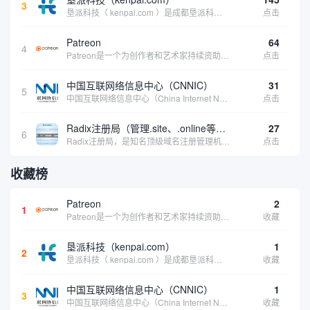
3
垦派科技（ kenpai.com ）是成都垦派科技有限公司旗下互联网基础资源服务平台，公司于2012年在中国成都成立，公司创始人团队深耕互联网基础资源领域20余年，拥有丰富的产品、运营、客户服务经验。 垦派产品 公司围绕互联网核心基础资源 ...
点击
Patreon
64
4
Patreon是一个为创作者和艺术家持续资助项目的筹款平台。成千上万的漫画创作者、游戏开发者、播客、音乐家和其他人以一种即时、互动和亲密的方式与粉丝接触和培养。Patreon打算改变人们为其工作获得报酬的方式，从广告支持的创作转向来自粉丝的...
点击
中国互联网络信息中心（CNNIC）
31
5
中国互联网络信息中心（China Internet Network Information Center，简称CNNIC）于1997年6月3日组建，现为工业和信息化部直属事业单位，行使国家互联网络信息中心职责。 作为中国信息社会重要的基础设...
点击
Radix注册局（管理.site、.online等顶级域名）
27
6
Radix注册局，是知名顶级域名注册管理机构，目前已有：.SITE,.ONLINE,.STORE,.TECH,.FUN,.WEBSITE,.SPACE,.PRESS,.UNO,和.HOST域名通过中国工业和信息化部备案。
点击
收藏榜
Patreon
2
1
Patreon是一个为创作者和艺术家持续资助项目的筹款平台。成千上万的漫画创作者、游戏开发者、播客、音乐家和其他人以一种即时、互动和亲密的方式与粉丝接触和培养。Patreon打算改变人们为其工作获得报酬的方式，从广告支持的创作转向来自粉丝的...
收藏
垦派科技（kenpai.com）
1
2
垦派科技（ kenpai.com ）是成都垦派科技有限公司旗下互联网基础资源服务平台，公司于2012年在中国成都成立，公司创始人团队深耕互联网基础资源领域20余年，拥有丰富的产品、运营、客户服务经验。 垦派产品 公司围绕互联网核心基础资源 ...
收藏
中国互联网络信息中心（CNNIC）
1
3
中国互联网络信息中心（China Internet Network Information Center，简称CNNIC）于1997年6月3日组建，现为工业和信息化部直属事业单位，行使国家互联网络信息中心职责。 作为中国信息社会重要的基础设...
收藏