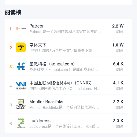
阅读榜
Patreon
2.2 W
1
Patreon是一个为创作者和艺术家持续资助项目的筹款平台。成千上万的漫画创作者、游戏开发者、播客、音乐家和其他人以一种即时、互动和亲密的方式与粉丝接触和培养。Patreon打算改变人们为其工作获得报酬的方式，从广告支持的创作转向来自粉丝的...
阅读
字体天下
1.0 W
2
推荐！超过3万个中英文字体免费下载！
阅读
垦派科技（kenpai.com）
6.4 K
3
垦派科技（ kenpai.com ）是成都垦派科技有限公司旗下互联网基础资源服务平台，公司于2012年在中国成都成立，公司创始人团队深耕互联网基础资源领域20余年，拥有丰富的产品、运营、客户服务经验。 垦派产品 公司围绕互联网核心基础资源 ...
阅读
中国互联网络信息中心（CNNIC）
4.1 K
4
中国互联网络信息中心（China Internet Network Information Center，简称CNNIC）于1997年6月3日组建，现为工业和信息化部直属事业单位，行使国家互联网络信息中心职责。 作为中国信息社会重要的基础设...
阅读
Monitor Backlinks
3.7 K
5
Monitor Backlinks是一个反向链接监测和分析工具，网络营销人员用来分析他们自己的网站或竞争对手的网站的反向链接。该工具定期发送关于你的网站的新链接、破损或旧的反向链接、竞争对手的链接情况和更好的SEO想法的更新。各种反向链接指...
阅读
Lucidpress
3.3 K
6
Lucidpress是一个在线设计工具，可以帮助你快速创建专业的、令人惊叹的数字视觉内容，只需点击一个按钮就可以在线发布、打印或通过社交媒体分享。现在就下载，从试用版开始，让你看起来和感觉像个设计天才。
阅读