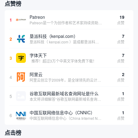
点赞榜
Patreon
19
1
Patreon是一个为创作者和艺术家持续资助项目的筹款平台。成千上万的漫画创作者、游戏开发者、播客、音乐家和其他人以一种即时、互动和亲密的方式与粉丝接触和培养。Patreon打算改变人们为其工作获得报酬的方式，从广告支持的创作转向来自粉丝的...
点赞
垦派科技（kenpai.com）
7
2
垦派科技（ kenpai.com ）是成都垦派科技有限公司旗下互联网基础资源服务平台，公司于2012年在中国成都成立，公司创始人团队深耕互联网基础资源领域20余年，拥有丰富的产品、运营、客户服务经验。 垦派产品 公司围绕互联网核心基础资源 ...
点赞
字体天下
7
3
推荐！超过3万个中英文字体免费下载！
点赞
阿里云
2
4
阿里云创立于2009年，是全球领先的云计算及人工智能科技公司，致力于以在线公共服务的方式，提供安全、可靠的计算和数据处理能力，让计算和人工智能成为普惠科技。阿里云服务着制造、金融、政务、交通、医疗、电信、能源等众多领域的企业，包括中国联通、...
点赞
谷歌互联网最新域名查询网址是什么
1
5
本文将详细解答“谷歌互联网最新域名查询网址是什么”这一常见问题，介绍谷歌官方域名查询及WHOIS服务的现状，并科普互联网域名基础知识、查询方式及实用建议，帮助用户正确掌握域名检索的方法，安全合理地获取所需信息。
点赞
中国互联网络信息中心（CNNIC）
1
6
中国互联网络信息中心（China Internet Network Information Center，简称CNNIC）于1997年6月3日组建，现为工业和信息化部直属事业单位，行使国家互联网络信息中心职责。 作为中国信息社会重要的基础设...
点赞
点击榜