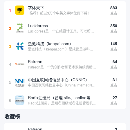
字体天下
883
1
推荐！超过3万个中英文字体免费下载！
点击
Lucidpress
350
2
Lucidpress是一个在线设计工具，可以帮助你快速创建专业的、令人惊叹的数字视觉内容，只需点击一个按钮就可以在线发布、打印或通过社交媒体分享。现在就下载，从试用版开始，让你看起来和感觉像个设计天才。
点击
垦派科技（kenpai.com）
145
3
垦派科技（ kenpai.com ）是成都垦派科技有限公司旗下互联网基础资源服务平台，公司于2012年在中国成都成立，公司创始人团队深耕互联网基础资源领域20余年，拥有丰富的产品、运营、客户服务经验。 垦派产品 公司围绕互联网核心基础资源 ...
点击
Patreon
64
4
Patreon是一个为创作者和艺术家持续资助项目的筹款平台。成千上万的漫画创作者、游戏开发者、播客、音乐家和其他人以一种即时、互动和亲密的方式与粉丝接触和培养。Patreon打算改变人们为其工作获得报酬的方式，从广告支持的创作转向来自粉丝的...
点击
中国互联网络信息中心（CNNIC）
31
5
中国互联网络信息中心（China Internet Network Information Center，简称CNNIC）于1997年6月3日组建，现为工业和信息化部直属事业单位，行使国家互联网络信息中心职责。 作为中国信息社会重要的基础设...
点击
Radix注册局（管理.site、.online等顶级域名）
27
6
Radix注册局，是知名顶级域名注册管理机构，目前已有：.SITE,.ONLINE,.STORE,.TECH,.FUN,.WEBSITE,.SPACE,.PRESS,.UNO,和.HOST域名通过中国工业和信息化部备案。
点击
收藏榜
Patreon
2