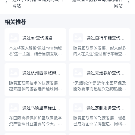
网站
网站
相关推荐
通过mr查询域名
通过自行车鞋查询域名
本文将深入解析“通过mr查询域
随着互联网的发展，越来越多
名”这一主题，结合当前互联网
的人在关注“通过自行车鞋查询
域名管理与查询技术，讲述
域名”这一问题。这背后不仅涉
MR（Mail Relay/Message
及到行业产品在网络上的独特
Relay）在域名解析中的实际
标识，更牵扯到企业品牌建
通过杭州西湖旅游查询域名
通过无烟锅炉查询到的域名网站
用途和常见方法，并介绍相关
设、电子商务及网络安全等多
的专业工具与操作步骤。文章
重维度。本文将系统科普通过
随着互联网技术的快速发展，
“无烟锅炉”是近年来因环保及
内容兼顾理论与实操，旨在帮
自行车鞋查询域名的实际含
越来越多的游客选择通过网络
能效要求而迅速兴起的热能设
助读者...
义、操作方法、关联知识及其
获取旅游信息。杭州西湖作为
备。随着网络信息透明度的提
对自行...
中国著名的旅游胜地，拥有丰
高，人们越来越多地通过互联
富的旅游信息资源。本文将介
网查询、比较各种无烟锅炉产
通过马德里商标注册查询域名
通过定制服务查询域名
绍如何通过互联网查询杭州西
品和品牌。本文介绍了与无烟
湖的旅游相关域名，并为游客
锅炉相关的主要专业网站及其
在国际商标保护和互联网数字
随着互联网的飞速发展，域名
合理规划出行提供专业的指导
特点，并针对无烟锅炉的原
资产管理日益重要的今天，企
已成为企业品牌塑造、网络入
意见。
理、应用及选购建议进行了深
业和个人常常将商标注册与域
口和数字资产管理的核心元
入科普...
名保护紧密结合。通过马德里
素。面对日益激增的域名注册