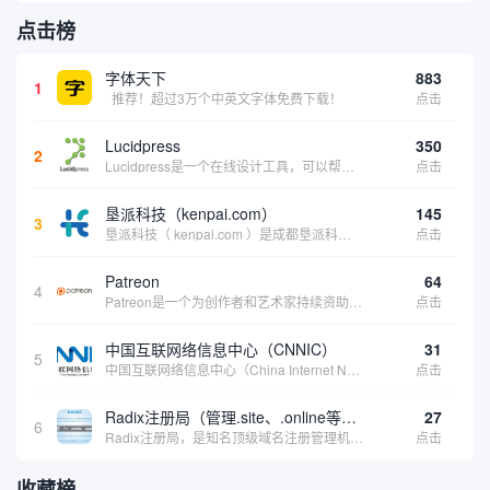
点击榜
字体天下
883
1
推荐！超过3万个中英文字体免费下载！
点击
Lucidpress
350
2
Lucidpress是一个在线设计工具，可以帮助你快速创建专业的、令人惊叹的数字视觉内容，只需点击一个按钮就可以在线发布、打印或通过社交媒体分享。现在就下载，从试用版开始，让你看起来和感觉像个设计天才。
点击
垦派科技（kenpai.com）
145
3
垦派科技（ kenpai.com ）是成都垦派科技有限公司旗下互联网基础资源服务平台，公司于2012年在中国成都成立，公司创始人团队深耕互联网基础资源领域20余年，拥有丰富的产品、运营、客户服务经验。 垦派产品 公司围绕互联网核心基础资源 ...
点击
Patreon
64
4
Patreon是一个为创作者和艺术家持续资助项目的筹款平台。成千上万的漫画创作者、游戏开发者、播客、音乐家和其他人以一种即时、互动和亲密的方式与粉丝接触和培养。Patreon打算改变人们为其工作获得报酬的方式，从广告支持的创作转向来自粉丝的...
点击
中国互联网络信息中心（CNNIC）
31
5
中国互联网络信息中心（China Internet Network Information Center，简称CNNIC）于1997年6月3日组建，现为工业和信息化部直属事业单位，行使国家互联网络信息中心职责。 作为中国信息社会重要的基础设...
点击
Radix注册局（管理.site、.online等顶级域名）
27
6
Radix注册局，是知名顶级域名注册管理机构，目前已有：.SITE,.ONLINE,.STORE,.TECH,.FUN,.WEBSITE,.SPACE,.PRESS,.UNO,和.HOST域名通过中国工业和信息化部备案。
点击
收藏榜