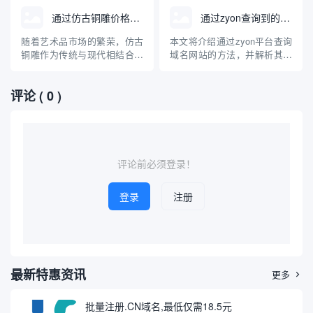
商标注册体系查询域名，是品
需求和复杂的市场“抢注”环
通过仿古铜雕价格查询域名
通过zyon查询到的域名网站
牌全球布局和防止知识产权纠
境，传统的域名查询方式正逐
纷的重要一环。本文介绍了马
渐暴露出局限性。相比之下，
随着艺术品市场的繁荣，仿古
本文将介绍通过zyon平台查询
德里商标注册的基本流程、与
基于大数据和多样化需求定制
铜雕作为传统与现代相结合的
域名网站的方法，并解析其背
域名查询的关联，以及如何有
的查询服务，能够为用户提供
艺术品受到越来越多收藏爱好
后的技术原理、适用场景及注
效利用...
更高效、...
者与投资者的关注。对于意欲
意事项。随着互联网的发展，
评论
( 0 )
入手仿古铜雕的人来说，了解
域名信息在网络安全、品牌保
其市场价格及相关查询方式变
护和信息追踪等领域日益重
得尤为重要。本文将介绍如何
要，掌握高效的域名查询方式
通过互联网进行仿古铜雕价格
成为广大技术人员和普通用户
查询，并推荐几个相关的价格
的需求。本文将以专业、通俗
查询域...
的角...
评论前必须登录！
登录
注册
最新特惠资讯
更多

批量注册.CN域名,最低仅需18.5元