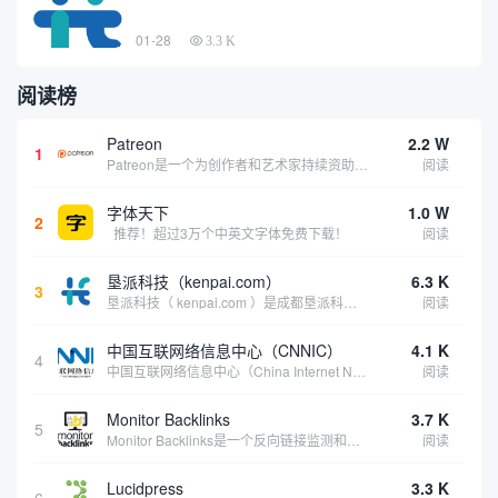
01-28
3.3 K
阅读榜
Patreon
2.2 W
1
Patreon是一个为创作者和艺术家持续资助项目的筹款平台。成千上万的漫画创作者、游戏开发者、播客、音乐家和其他人以一种即时、互动和亲密的方式与粉丝接触和培养。Patreon打算改变人们为其工作获得报酬的方式，从广告支持的创作转向来自粉丝的...
阅读
字体天下
1.0 W
2
推荐！超过3万个中英文字体免费下载！
阅读
垦派科技（kenpai.com）
6.3 K
3
垦派科技（ kenpai.com ）是成都垦派科技有限公司旗下互联网基础资源服务平台，公司于2012年在中国成都成立，公司创始人团队深耕互联网基础资源领域20余年，拥有丰富的产品、运营、客户服务经验。 垦派产品 公司围绕互联网核心基础资源 ...
阅读
中国互联网络信息中心（CNNIC）
4.1 K
4
中国互联网络信息中心（China Internet Network Information Center，简称CNNIC）于1997年6月3日组建，现为工业和信息化部直属事业单位，行使国家互联网络信息中心职责。 作为中国信息社会重要的基础设...
阅读
Monitor Backlinks
3.7 K
5
Monitor Backlinks是一个反向链接监测和分析工具，网络营销人员用来分析他们自己的网站或竞争对手的网站的反向链接。该工具定期发送关于你的网站的新链接、破损或旧的反向链接、竞争对手的链接情况和更好的SEO想法的更新。各种反向链接指...
阅读
Lucidpress
3.3 K