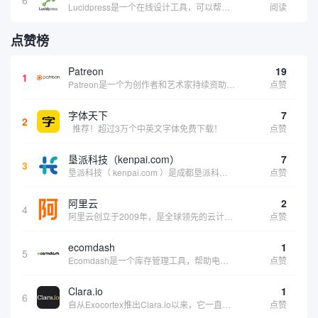
6
Lucidpress是一个在线设计工具，可以帮助你快速创建专业的、令人惊叹的数字视觉内容，只需点击一个按钮就可以在线发布、打印或通过社交媒体分享。现在就下载，从试用版开始，让你看起来和感觉像个设计天才。
阅读
点赞榜
Patreon
19
1
Patreon是一个为创作者和艺术家持续资助项目的筹款平台。成千上万的漫画创作者、游戏开发者、播客、音乐家和其他人以一种即时、互动和亲密的方式与粉丝接触和培养。Patreon打算改变人们为其工作获得报酬的方式，从广告支持的创作转向来自粉丝的...
点赞
字体天下
7
2
推荐！超过3万个中英文字体免费下载！
点赞
垦派科技（kenpai.com）
7
3
垦派科技（ kenpai.com ）是成都垦派科技有限公司旗下互联网基础资源服务平台，公司于2012年在中国成都成立，公司创始人团队深耕互联网基础资源领域20余年，拥有丰富的产品、运营、客户服务经验。 垦派产品 公司围绕互联网核心基础资源 ...
点赞
阿里云
2
4
阿里云创立于2009年，是全球领先的云计算及人工智能科技公司，致力于以在线公共服务的方式，提供安全、可靠的计算和数据处理能力，让计算和人工智能成为普惠科技。阿里云服务着制造、金融、政务、交通、医疗、电信、能源等众多领域的企业，包括中国联通、...
点赞
ecomdash
1
5
Ecomdash是一个库存管理工具，帮助电子商务企业主实现在线运营的自动化。这个工具使在线零售商有能力将与库存、运输和产品上市有关的繁琐任务自动化。卖家可以从一个方便的仪表盘上管理各种多渠道功能。
点赞
Clara.io
1
6
自从Exocortex推出Clara.io以来，它一直是三维市场的一个轰动。一个完全免费的三维计算机图形软件，它可以在任何兼容设备上的任何支持webGL的浏览器上运行，甚至是安卓系统。它允许设计师建模、制作动画、渲染和分享三维内容，其强大的...
点赞