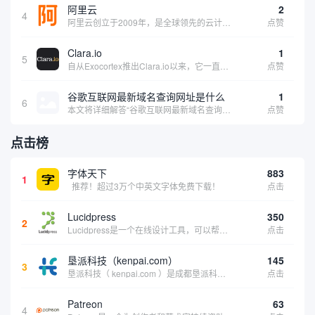
阿里云
2
4
阿里云创立于2009年，是全球领先的云计算及人工智能科技公司，致力于以在线公共服务的方式，提供安全、可靠的计算和数据处理能力，让计算和人工智能成为普惠科技。阿里云服务着制造、金融、政务、交通、医疗、电信、能源等众多领域的企业，包括中国联通、...
点赞
Clara.io
1
5
自从Exocortex推出Clara.io以来，它一直是三维市场的一个轰动。一个完全免费的三维计算机图形软件，它可以在任何兼容设备上的任何支持webGL的浏览器上运行，甚至是安卓系统。它允许设计师建模、制作动画、渲染和分享三维内容，其强大的...
点赞
谷歌互联网最新域名查询网址是什么
1
6
本文将详细解答“谷歌互联网最新域名查询网址是什么”这一常见问题，介绍谷歌官方域名查询及WHOIS服务的现状，并科普互联网域名基础知识、查询方式及实用建议，帮助用户正确掌握域名检索的方法，安全合理地获取所需信息。
点赞
点击榜
字体天下
883
1
推荐！超过3万个中英文字体免费下载！
点击
Lucidpress
350
2
Lucidpress是一个在线设计工具，可以帮助你快速创建专业的、令人惊叹的数字视觉内容，只需点击一个按钮就可以在线发布、打印或通过社交媒体分享。现在就下载，从试用版开始，让你看起来和感觉像个设计天才。
点击
垦派科技（kenpai.com）
145
3
垦派科技（ kenpai.com ）是成都垦派科技有限公司旗下互联网基础资源服务平台，公司于2012年在中国成都成立，公司创始人团队深耕互联网基础资源领域20余年，拥有丰富的产品、运营、客户服务经验。 垦派产品 公司围绕互联网核心基础资源 ...
点击
Patreon
63
4