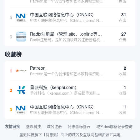
Patreon是一个为创作者和艺术家持续资助项目的筹款平台。成千上万的漫画创作者、游戏开发者、播客、音乐家和其他人以一种即时、互动和亲密的方式与粉丝接触和培养。Patreon打算改变人们为其工作获得报酬的方式，从广告支持的创作转向来自粉丝的...
点击
中国互联网络信息中心（CNNIC）
31
5
中国互联网络信息中心（China Internet Network Information Center，简称CNNIC）于1997年6月3日组建，现为工业和信息化部直属事业单位，行使国家互联网络信息中心职责。 作为中国信息社会重要的基础设...
点击
Radix注册局（管理.site、.online等顶级域名）
27
6
Radix注册局，是知名顶级域名注册管理机构，目前已有：.SITE,.ONLINE,.STORE,.TECH,.FUN,.WEBSITE,.SPACE,.PRESS,.UNO,和.HOST域名通过中国工业和信息化部备案。
点击
收藏榜
Patreon
2
1
Patreon是一个为创作者和艺术家持续资助项目的筹款平台。成千上万的漫画创作者、游戏开发者、播客、音乐家和其他人以一种即时、互动和亲密的方式与粉丝接触和培养。Patreon打算改变人们为其工作获得报酬的方式，从广告支持的创作转向来自粉丝的...
收藏
垦派科技（kenpai.com）
1
2
垦派科技（ kenpai.com ）是成都垦派科技有限公司旗下互联网基础资源服务平台，公司于2012年在中国成都成立，公司创始人团队深耕互联网基础资源领域20余年，拥有丰富的产品、运营、客户服务经验。 垦派产品 公司围绕互联网核心基础资源 ...
收藏
中国互联网络信息中心（CNNIC）
1
3
中国互联网络信息中心（China Internet Network Information Center，简称CNNIC）于1997年6月3日组建，现为工业和信息化部直属事业单位，行使国家互联网络信息中心职责。 作为中国信息社会重要的基础设...
收藏
友情链接
垦派科技
域名注册
特惠派标签云
域名dns解析记录查询
垦派科技旗下【特惠派】专业的域名及互联网基础资源汇集地