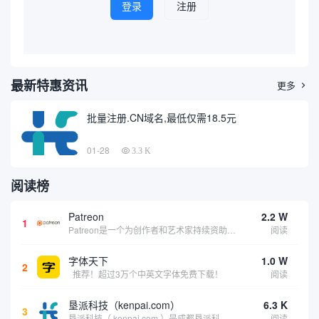
登录
注册
最新特惠资讯
更多

批量注册.CN域名,最低仅需18.5元
01-28
3.3 K
阅读榜
Patreon
2.2 W
1
Patreon是一个为创作者和艺术家持续资助项目的筹款平台。成千上万的漫画创作者、游戏开发者、播客、音乐家和其他人以一种即时、互动和亲密的方式与粉丝接触和培养。Patreon打算改变人们为其工作获得报酬的方式，从广告支持的创作转向来自粉丝的...
阅读
字体天下
1.0 W
2
推荐！超过3万个中英文字体免费下载！
阅读
垦派科技（kenpai.com）
6.3 K
3
垦派科技（ kenpai.com ）是成都垦派科技有限公司旗下互联网基础资源服务平台，公司于2012年在中国成都成立，公司创始人团队深耕互联网基础资源领域20余年，拥有丰富的产品、运营、客户服务经验。 垦派产品 公司围绕互联网核心基础资源 ...
阅读