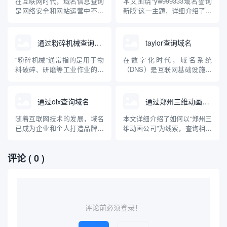
在互联网时代，域名信息查询
本文围绕“yw999333域名查询
理、品牌保护以及安全风险防
以及选择此类域名时需注意的
是网络安全和网站运营中不可
新版”这一主题，详细介绍了域
范提供技术参...
要点。
或缺的环节。“httpsmm”这一
名查询的定义、主流查询方
关键词常被用户关注用于域名
式、新版查询工具的创新特
信息查询相关操作。本文将系
点，并以yw999333域名为例，
通过粉碎机械查询域名
taylor查询域名
统讲解什么是域名信息查询、
指导用户如何科学有效地进行
httpsmm是否为特定服务、如
域名状态监测和风险识别。文
“粉碎机械”通常指的是用于物
在数字化时代，域名系统
何安全有效地进行域名信息查
章还会科普域名的基础知识、
料破碎、研磨等工业作业的机
（DNS）是互联网基础设施的
询，还将介绍常见查...
常见查询误区与防骗...
械设备。然而，很多人在互联
重要组成部分。taylor查询域名
网领域也会有疑问：如何通过
（Taylor Domain Query）其实
“粉碎机械”来查询域名？本文
并非一个标准术语，而是用户
通过olx查询域名
通过郑州三维动画公司查询域名
将科普域名、查询方法以及“粉
通过特定工具或平台查询包含
碎机械”作为关键词在域名查询
“taylor”字样或相关的域名信
随着互联网技术的发展，域名
本文详细介绍了如何以“郑州三
过程中可能的应用场景，帮助
息。本文将详细介绍域名查...
已成为企业和个人打造品牌、
维动画公司”为线索，查询相关
大家理解工业设备与互联网...
建立网络身份的重要资源。不
域名的方法与流程，同时对三
少用户在查找或购买心仪域名
维动画行业在郑州的发展现状
评论
( 0 )
时，经常混淆域名查询平台与
及其网络布局进行了系统科
OLX等二手交易平台。本文将
普。文章旨在提升读者对三维
详细探讨“通过OLX查询域名”
动画公司网络品牌认知，并指
的实际情况，并科普正规、权
导正确高效的域名查询操作。
威的域名查询方法及相关注
意...
评论前必须登录！