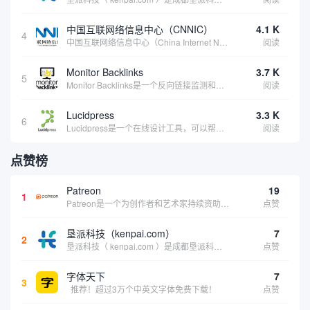
中国互联网络信息中心（CNNIC）
4.1 K
4
中国互联网络信息中心（China Internet Network Information Center，简称CNNIC）于1997年6月3日组建，现为工业和信息化部直属事业单位，行使国家互联网络信息中心职责。 作为中国信息社会重要的基础设...
阅读
Monitor Backlinks
3.7 K
5
Monitor Backlinks是一个反向链接监测和分析工具，网络营销人员用来分析他们自己的网站或竞争对手的网站的反向链接。该工具定期发送关于你的网站的新链接、破损或旧的反向链接、竞争对手的链接情况和更好的SEO想法的更新。各种反向链接指...
阅读
Lucidpress
3.3 K
6
Lucidpress是一个在线设计工具，可以帮助你快速创建专业的、令人惊叹的数字视觉内容，只需点击一个按钮就可以在线发布、打印或通过社交媒体分享。现在就下载，从试用版开始，让你看起来和感觉像个设计天才。
阅读
点赞榜
Patreon
19
1
Patreon是一个为创作者和艺术家持续资助项目的筹款平台。成千上万的漫画创作者、游戏开发者、播客、音乐家和其他人以一种即时、互动和亲密的方式与粉丝接触和培养。Patreon打算改变人们为其工作获得报酬的方式，从广告支持的创作转向来自粉丝的...
点赞
垦派科技（kenpai.com）
7
2
垦派科技（ kenpai.com ）是成都垦派科技有限公司旗下互联网基础资源服务平台，公司于2012年在中国成都成立，公司创始人团队深耕互联网基础资源领域20余年，拥有丰富的产品、运营、客户服务经验。 垦派产品 公司围绕互联网核心基础资源 ...
点赞
字体天下
7
3
推荐！超过3万个中英文字体免费下载！
点赞