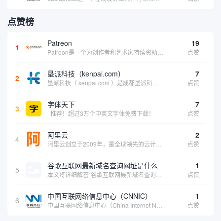
点赞榜
Patreon
19
1
Patreon是一个为创作者和艺术家持续资助项目的筹款平台。成千上万的漫画创作者、游戏开发者、播客、音乐家和其他人以一种即时、互动和亲密的方式与粉丝接触和培养。Patreon打算改变人们为其工作获得报酬的方式，从广告支持的创作转向来自粉丝的...
点赞
垦派科技（kenpai.com）
7
2
垦派科技（ kenpai.com ）是成都垦派科技有限公司旗下互联网基础资源服务平台，公司于2012年在中国成都成立，公司创始人团队深耕互联网基础资源领域20余年，拥有丰富的产品、运营、客户服务经验。 垦派产品 公司围绕互联网核心基础资源 ...
点赞
字体天下
7
3
推荐！超过3万个中英文字体免费下载！
点赞
阿里云
2
4
阿里云创立于2009年，是全球领先的云计算及人工智能科技公司，致力于以在线公共服务的方式，提供安全、可靠的计算和数据处理能力，让计算和人工智能成为普惠科技。阿里云服务着制造、金融、政务、交通、医疗、电信、能源等众多领域的企业，包括中国联通、...
点赞
谷歌互联网最新域名查询网址是什么
1
5
本文将详细解答“谷歌互联网最新域名查询网址是什么”这一常见问题，介绍谷歌官方域名查询及WHOIS服务的现状，并科普互联网域名基础知识、查询方式及实用建议，帮助用户正确掌握域名检索的方法，安全合理地获取所需信息。
点赞
中国互联网络信息中心（CNNIC）
1
6
中国互联网络信息中心（China Internet Network Information Center，简称CNNIC）于1997年6月3日组建，现为工业和信息化部直属事业单位，行使国家互联网络信息中心职责。 作为中国信息社会重要的基础设...
点赞