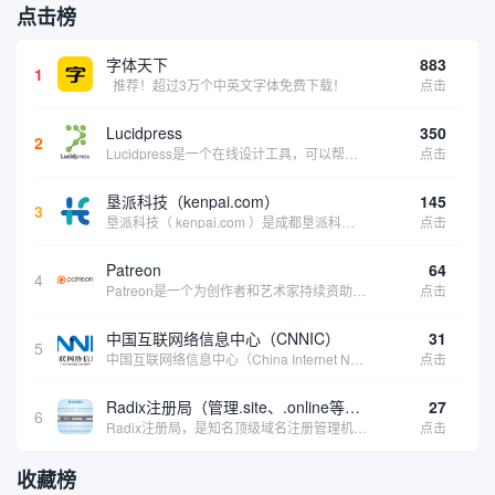
点击榜
字体天下
883
1
推荐！超过3万个中英文字体免费下载！
点击
Lucidpress
350
2
Lucidpress是一个在线设计工具，可以帮助你快速创建专业的、令人惊叹的数字视觉内容，只需点击一个按钮就可以在线发布、打印或通过社交媒体分享。现在就下载，从试用版开始，让你看起来和感觉像个设计天才。
点击
垦派科技（kenpai.com）
145
3
垦派科技（ kenpai.com ）是成都垦派科技有限公司旗下互联网基础资源服务平台，公司于2012年在中国成都成立，公司创始人团队深耕互联网基础资源领域20余年，拥有丰富的产品、运营、客户服务经验。 垦派产品 公司围绕互联网核心基础资源 ...
点击
Patreon
64
4
Patreon是一个为创作者和艺术家持续资助项目的筹款平台。成千上万的漫画创作者、游戏开发者、播客、音乐家和其他人以一种即时、互动和亲密的方式与粉丝接触和培养。Patreon打算改变人们为其工作获得报酬的方式，从广告支持的创作转向来自粉丝的...
点击
中国互联网络信息中心（CNNIC）
31
5
中国互联网络信息中心（China Internet Network Information Center，简称CNNIC）于1997年6月3日组建，现为工业和信息化部直属事业单位，行使国家互联网络信息中心职责。 作为中国信息社会重要的基础设...
点击
Radix注册局（管理.site、.online等顶级域名）
27
6
Radix注册局，是知名顶级域名注册管理机构，目前已有：.SITE,.ONLINE,.STORE,.TECH,.FUN,.WEBSITE,.SPACE,.PRESS,.UNO,和.HOST域名通过中国工业和信息化部备案。
点击
收藏榜