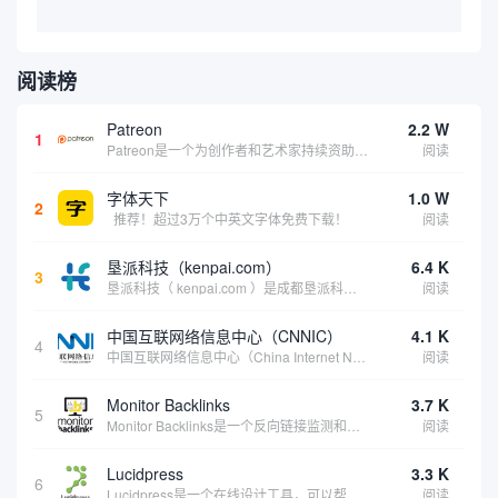
阅读榜
Patreon
2.2 W
1
Patreon是一个为创作者和艺术家持续资助项目的筹款平台。成千上万的漫画创作者、游戏开发者、播客、音乐家和其他人以一种即时、互动和亲密的方式与粉丝接触和培养。Patreon打算改变人们为其工作获得报酬的方式，从广告支持的创作转向来自粉丝的...
阅读
字体天下
1.0 W
2
推荐！超过3万个中英文字体免费下载！
阅读
垦派科技（kenpai.com）
6.4 K
3
垦派科技（ kenpai.com ）是成都垦派科技有限公司旗下互联网基础资源服务平台，公司于2012年在中国成都成立，公司创始人团队深耕互联网基础资源领域20余年，拥有丰富的产品、运营、客户服务经验。 垦派产品 公司围绕互联网核心基础资源 ...
阅读
中国互联网络信息中心（CNNIC）
4.1 K
4
中国互联网络信息中心（China Internet Network Information Center，简称CNNIC）于1997年6月3日组建，现为工业和信息化部直属事业单位，行使国家互联网络信息中心职责。 作为中国信息社会重要的基础设...
阅读
Monitor Backlinks
3.7 K
5
Monitor Backlinks是一个反向链接监测和分析工具，网络营销人员用来分析他们自己的网站或竞争对手的网站的反向链接。该工具定期发送关于你的网站的新链接、破损或旧的反向链接、竞争对手的链接情况和更好的SEO想法的更新。各种反向链接指...
阅读
Lucidpress
3.3 K
6
Lucidpress是一个在线设计工具，可以帮助你快速创建专业的、令人惊叹的数字视觉内容，只需点击一个按钮就可以在线发布、打印或通过社交媒体分享。现在就下载，从试用版开始，让你看起来和感觉像个设计天才。
阅读