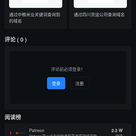
通过中粮米业关键词查询到
通过四川货运公司查询域名
的域名
评论
( 0 )
评论前必须登录！
登录
注册
阅读榜
Patreon
2.2 W
1
Patreon是一个为创作者和艺术家持续资助项目的筹款平台。成千上万的漫画创作者、游戏开发者、播客、音乐家和其他人以一种即时、互动和亲密的方式与粉丝接触和培养。Patreon打算改变人们为其工作获得报酬的方式，从广告支持的创作转向来自粉丝的...
阅读