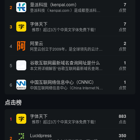
垦派科技（kenpai.com）
7
2
垦派科技（ kenpai.com ）是成都垦派科技有限公司旗下互联网基础资源服务平台，公司于2012年在中国成都成立，公司创始人团队深耕互联网基础资源领域20余年，拥有丰富的产品、运营、客户服务经验。 垦派产品 公司围绕互联网核心基础资源 ...
点赞
字体天下
7
3
推荐！超过3万个中英文字体免费下载！
点赞
阿里云
2
4
阿里云创立于2009年，是全球领先的云计算及人工智能科技公司，致力于以在线公共服务的方式，提供安全、可靠的计算和数据处理能力，让计算和人工智能成为普惠科技。阿里云服务着制造、金融、政务、交通、医疗、电信、能源等众多领域的企业，包括中国联通、...
点赞
谷歌互联网最新域名查询网址是什么
1
5
本文将详细解答“谷歌互联网最新域名查询网址是什么”这一常见问题，介绍谷歌官方域名查询及WHOIS服务的现状，并科普互联网域名基础知识、查询方式及实用建议，帮助用户正确掌握域名检索的方法，安全合理地获取所需信息。
点赞
中国互联网络信息中心（CNNIC）
1
6
中国互联网络信息中心（China Internet Network Information Center，简称CNNIC）于1997年6月3日组建，现为工业和信息化部直属事业单位，行使国家互联网络信息中心职责。 作为中国信息社会重要的基础设...
点赞
点击榜
字体天下
883
1
推荐！超过3万个中英文字体免费下载！
点击
Lucidpress
350
2