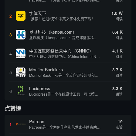
字体天下
1.0 W
2
推荐！超过3万个中英文字体免费下载！
阅读
垦派科技（kenpai.com）
6.4 K
3
垦派科技（ kenpai.com ）是成都垦派科技有限公司旗下互联网基础资源服务平台，公司于2012年在中国成都成立，公司创始人团队深耕互联网基础资源领域20余年，拥有丰富的产品、运营、客户服务经验。 垦派产品 公司围绕互联网核心基础资源 ...
阅读
中国互联网络信息中心（CNNIC）
4.1 K
4
中国互联网络信息中心（China Internet Network Information Center，简称CNNIC）于1997年6月3日组建，现为工业和信息化部直属事业单位，行使国家互联网络信息中心职责。 作为中国信息社会重要的基础设...
阅读
Monitor Backlinks
3.7 K
5
Monitor Backlinks是一个反向链接监测和分析工具，网络营销人员用来分析他们自己的网站或竞争对手的网站的反向链接。该工具定期发送关于你的网站的新链接、破损或旧的反向链接、竞争对手的链接情况和更好的SEO想法的更新。各种反向链接指...
阅读
Lucidpress
3.3 K
6
Lucidpress是一个在线设计工具，可以帮助你快速创建专业的、令人惊叹的数字视觉内容，只需点击一个按钮就可以在线发布、打印或通过社交媒体分享。现在就下载，从试用版开始，让你看起来和感觉像个设计天才。
阅读
点赞榜
Patreon
19
1
Patreon是一个为创作者和艺术家持续资助项目的筹款平台。成千上万的漫画创作者、游戏开发者、播客、音乐家和其他人以一种即时、互动和亲密的方式与粉丝接触和培养。Patreon打算改变人们为其工作获得报酬的方式，从广告支持的创作转向来自粉丝的...
点赞