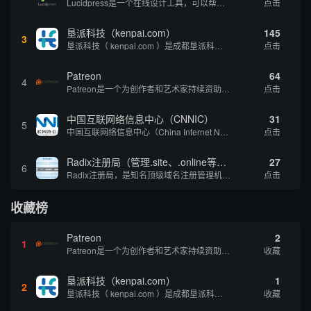
Lucidpress是一个在线设计工具，可以帮助你快速创建专业的、令人惊叹的数字视觉内容，只需点击一个按钮就可以在线发布、打印或通过社交媒体分享。现在就下载，从试用版开始，让你看起来和感觉像个设计天才。
点击
垦派科技（kenpai.com）
145
3
垦派科技（ kenpai.com ）是成都垦派科技有限公司旗下互联网基础资源服务平台，公司于2012年在中国成都成立，公司创始人团队深耕互联网基础资源领域20余年，拥有丰富的产品、运营、客户服务经验。 垦派产品 公司围绕互联网核心基础资源 ...
点击
Patreon
64
4
Patreon是一个为创作者和艺术家持续资助项目的筹款平台。成千上万的漫画创作者、游戏开发者、播客、音乐家和其他人以一种即时、互动和亲密的方式与粉丝接触和培养。Patreon打算改变人们为其工作获得报酬的方式，从广告支持的创作转向来自粉丝的...
点击
中国互联网络信息中心（CNNIC）
31
5
中国互联网络信息中心（China Internet Network Information Center，简称CNNIC）于1997年6月3日组建，现为工业和信息化部直属事业单位，行使国家互联网络信息中心职责。 作为中国信息社会重要的基础设...
点击
Radix注册局（管理.site、.online等顶级域名）
27
6
Radix注册局，是知名顶级域名注册管理机构，目前已有：.SITE,.ONLINE,.STORE,.TECH,.FUN,.WEBSITE,.SPACE,.PRESS,.UNO,和.HOST域名通过中国工业和信息化部备案。
点击
收藏榜
Patreon
2
1
Patreon是一个为创作者和艺术家持续资助项目的筹款平台。成千上万的漫画创作者、游戏开发者、播客、音乐家和其他人以一种即时、互动和亲密的方式与粉丝接触和培养。Patreon打算改变人们为其工作获得报酬的方式，从广告支持的创作转向来自粉丝的...
收藏
垦派科技（kenpai.com）
1
2
垦派科技（ kenpai.com ）是成都垦派科技有限公司旗下互联网基础资源服务平台，公司于2012年在中国成都成立，公司创始人团队深耕互联网基础资源领域20余年，拥有丰富的产品、运营、客户服务经验。 垦派产品 公司围绕互联网核心基础资源 ...
收藏