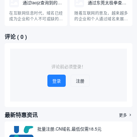
在互联网上可以查询到的相关
在互联网上可以查询到的相关
通过taojz查询到的域名网站
通过东莞太极拳查询域名
域名，并对“紫菜包饭”这一美
域名，并对“紫菜包饭”这一美
食进行专业科普，涵盖其起
食进行专业科普，涵盖其起
在互联网信息时代，域名已经
随着互联网的普及，越来越多
源、制作方法、营养价值及与
源、制作方法、营养价值及与
成为企业和个人不可或缺的网
的企业和个人通过域名来展示
中国寿司的区别，帮助读者全
中国寿司的区别，帮助读者全
络标识。随着域名产业的不断
自己的品牌和服务。东莞太极
面...
面...
发展，人们对域名的注册、交
拳作为地方知名的传统武术项
评论
( 0 )
易和管理需求也愈发旺盛。
目，也开始进入互联网时代。
taojz作为国内知名的域名查询
那么，如何通过“东莞太极拳”
与交易平台，为用户提供了便
来查询相关域名？本文将系统
捷、高效的域名查询服务。本
介绍域名查询的基本方法、常
文将详细介绍通过taojz平...
见的平台、注意事项以及对东
莞太...
评论前必须登录！
登录
注册
最新特惠资讯
更多

批量注册.CN域名,最低仅需18.5元