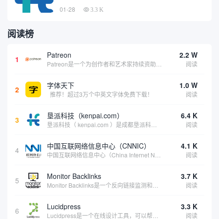
01-28
3.3 K
阅读榜
Patreon
2.2 W
1
Patreon是一个为创作者和艺术家持续资助项目的筹款平台。成千上万的漫画创作者、游戏开发者、播客、音乐家和其他人以一种即时、互动和亲密的方式与粉丝接触和培养。Patreon打算改变人们为其工作获得报酬的方式，从广告支持的创作转向来自粉丝的...
阅读
字体天下
1.0 W
2
推荐！超过3万个中英文字体免费下载！
阅读
垦派科技（kenpai.com）
6.4 K
3
垦派科技（ kenpai.com ）是成都垦派科技有限公司旗下互联网基础资源服务平台，公司于2012年在中国成都成立，公司创始人团队深耕互联网基础资源领域20余年，拥有丰富的产品、运营、客户服务经验。 垦派产品 公司围绕互联网核心基础资源 ...
阅读
中国互联网络信息中心（CNNIC）
4.1 K
4
中国互联网络信息中心（China Internet Network Information Center，简称CNNIC）于1997年6月3日组建，现为工业和信息化部直属事业单位，行使国家互联网络信息中心职责。 作为中国信息社会重要的基础设...
阅读
Monitor Backlinks
3.7 K
5
Monitor Backlinks是一个反向链接监测和分析工具，网络营销人员用来分析他们自己的网站或竞争对手的网站的反向链接。该工具定期发送关于你的网站的新链接、破损或旧的反向链接、竞争对手的链接情况和更好的SEO想法的更新。各种反向链接指...
阅读
Lucidpress
3.3 K
6
Lucidpress是一个在线设计工具，可以帮助你快速创建专业的、令人惊叹的数字视觉内容，只需点击一个按钮就可以在线发布、打印或通过社交媒体分享。现在就下载，从试用版开始，让你看起来和感觉像个设计天才。
阅读