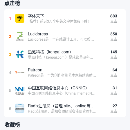
点击榜
字体天下
883
1
推荐！超过3万个中英文字体免费下载！
点击
Lucidpress
350
2
Lucidpress是一个在线设计工具，可以帮助你快速创建专业的、令人惊叹的数字视觉内容，只需点击一个按钮就可以在线发布、打印或通过社交媒体分享。现在就下载，从试用版开始，让你看起来和感觉像个设计天才。
点击
垦派科技（kenpai.com）
145
3
垦派科技（ kenpai.com ）是成都垦派科技有限公司旗下互联网基础资源服务平台，公司于2012年在中国成都成立，公司创始人团队深耕互联网基础资源领域20余年，拥有丰富的产品、运营、客户服务经验。 垦派产品 公司围绕互联网核心基础资源 ...
点击
Patreon
64
4
Patreon是一个为创作者和艺术家持续资助项目的筹款平台。成千上万的漫画创作者、游戏开发者、播客、音乐家和其他人以一种即时、互动和亲密的方式与粉丝接触和培养。Patreon打算改变人们为其工作获得报酬的方式，从广告支持的创作转向来自粉丝的...
点击
中国互联网络信息中心（CNNIC）
31
5
中国互联网络信息中心（China Internet Network Information Center，简称CNNIC）于1997年6月3日组建，现为工业和信息化部直属事业单位，行使国家互联网络信息中心职责。 作为中国信息社会重要的基础设...
点击
Radix注册局（管理.site、.online等顶级域名）
27
6
Radix注册局，是知名顶级域名注册管理机构，目前已有：.SITE,.ONLINE,.STORE,.TECH,.FUN,.WEBSITE,.SPACE,.PRESS,.UNO,和.HOST域名通过中国工业和信息化部备案。
点击
收藏榜