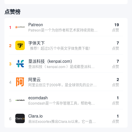
点赞榜
Patreon
19
1
Patreon是一个为创作者和艺术家持续资助项目的筹款平台。成千上万的漫画创作者、游戏开发者、播客、音乐家和其他人以一种即时、互动和亲密的方式与粉丝接触和培养。Patreon打算改变人们为其工作获得报酬的方式，从广告支持的创作转向来自粉丝的...
点赞
字体天下
7
2
推荐！超过3万个中英文字体免费下载！
点赞
垦派科技（kenpai.com）
7
3
垦派科技（ kenpai.com ）是成都垦派科技有限公司旗下互联网基础资源服务平台，公司于2012年在中国成都成立，公司创始人团队深耕互联网基础资源领域20余年，拥有丰富的产品、运营、客户服务经验。 垦派产品 公司围绕互联网核心基础资源 ...
点赞
阿里云
2
4
阿里云创立于2009年，是全球领先的云计算及人工智能科技公司，致力于以在线公共服务的方式，提供安全、可靠的计算和数据处理能力，让计算和人工智能成为普惠科技。阿里云服务着制造、金融、政务、交通、医疗、电信、能源等众多领域的企业，包括中国联通、...
点赞
ecomdash
1
5
Ecomdash是一个库存管理工具，帮助电子商务企业主实现在线运营的自动化。这个工具使在线零售商有能力将与库存、运输和产品上市有关的繁琐任务自动化。卖家可以从一个方便的仪表盘上管理各种多渠道功能。
点赞
Clara.io
1
6
自从Exocortex推出Clara.io以来，它一直是三维市场的一个轰动。一个完全免费的三维计算机图形软件，它可以在任何兼容设备上的任何支持webGL的浏览器上运行，甚至是安卓系统。它允许设计师建模、制作动画、渲染和分享三维内容，其强大的...
点赞