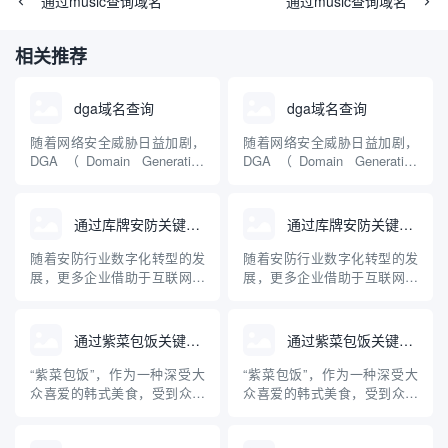
通过music查询域名
通过music查询域名
相关推荐
dga域名查询
dga域名查询
随着网络安全威胁日益加剧，
随着网络安全威胁日益加剧，
DGA（Domain Generation
DGA（Domain Generation
Algorithm，域名生成算法）成
Algorithm，域名生成算法）成
为不少恶意软件用来规避追踪
为不少恶意软件用来规避追踪
与封锁的常见手段。DGA域名
与封锁的常见手段。DGA域名
通过库牌安防关键词查询到的域名
通过库牌安防关键词查询到的域名
查询技术是识别和防范此类威
查询技术是识别和防范此类威
胁的关键工具。本文将详细介
胁的关键工具。本文将详细介
随着安防行业数字化转型的发
随着安防行业数字化转型的发
绍DGA域名的原理、危害、
绍DGA域名的原理、危害、
展，更多企业借助于互联网进
展，更多企业借助于互联网进
查...
查...
行品牌推广与信息展示，“库牌
行品牌推广与信息展示，“库牌
安防”作为其中知名品牌，其相
安防”作为其中知名品牌，其相
关域名受到行业关注。本文梳
关域名受到行业关注。本文梳
通过紫菜包饭关键词查询到的域名
通过紫菜包饭关键词查询到的域名
理通过“库牌安防”关键词在主
理通过“库牌安防”关键词在主
流平台检索得到的相关域名，
流平台检索得到的相关域名，
“紫菜包饭”，作为一种深受大
“紫菜包饭”，作为一种深受大
并对安防公司为何重视域名布
并对安防公司为何重视域名布
众喜爱的韩式美食，受到众多
众喜爱的韩式美食，受到众多
局进行专业科普。
局进行专业科普。
美食爱好者的关注。本文将探
美食爱好者的关注。本文将探
讨利用“紫菜包饭”这一关键词
讨利用“紫菜包饭”这一关键词