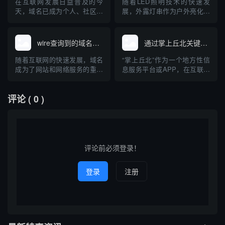
普及企业开展网络布局、加强
企业和个人规范管理和查询域
在互联网发展日益普及的今
随着LED照明技术的快速发
品牌保护的科普知识，为中小
名，提高网络安全意识。
天，域名已成为个人、社区、
展，外露灯串作为户外亮化工
企业互联网品牌建设提供参
企业展示自身及资源管理的重
程中的重要装饰与照明产品，
考。
要载体。对于像“燕京航城业主
其在市场上的关注度持续上
群”这样的社区组织，如何通过
升。用户或企业在选择外露灯
wire查询到的域名网站
通过掌上丘北关键词查询到的域名
群体资源、技术手段高效查找
串产品时，经常通过关键词搜
相关域名，成为业主们关注的
索，以获得相关的资讯、产品
随着互联网的快速发展，域名
“掌上丘北”作为一个地方性信
话题。本文将介绍域名的基础
或供应商信息。本文介绍了通
成为了网站和网络服务的重要
息服务平台或APP，在互联网
知识、社区群组如何有效协作
过“外露灯串”这一关键词查询
组成部分。在日常工作和信息
中有着独特的存在感。用户通
开展...
到的主...
安全领域，"wire"常被用作工
过输入“掌上丘北”这一关键
评论
( 0 )
具或关键词，帮助用户查询特
词，可以在各类搜索引擎或应
定的域名及其相关信息。本文
用商店中检索相关的官方、媒
将聚焦于“wire查询到的域名网
体、商业以及信息类域名。本
站”，探讨其相关工具、查询方
篇文章将围绕通过“掌上丘北”
法、应用场景以及在...
关键词查询到的典型域名展
开...
评论前必须登录！
登录
注册