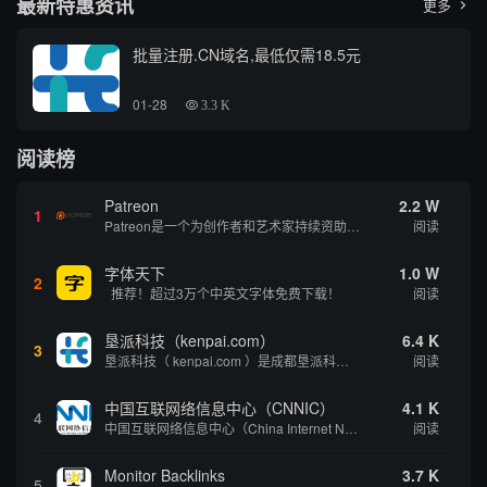
最新特惠资讯
更多

批量注册.CN域名,最低仅需18.5元
01-28
3.3 K
阅读榜
Patreon
2.2 W
1
Patreon是一个为创作者和艺术家持续资助项目的筹款平台。成千上万的漫画创作者、游戏开发者、播客、音乐家和其他人以一种即时、互动和亲密的方式与粉丝接触和培养。Patreon打算改变人们为其工作获得报酬的方式，从广告支持的创作转向来自粉丝的...
阅读
字体天下
1.0 W
2
推荐！超过3万个中英文字体免费下载！
阅读
垦派科技（kenpai.com）
6.4 K
3
垦派科技（ kenpai.com ）是成都垦派科技有限公司旗下互联网基础资源服务平台，公司于2012年在中国成都成立，公司创始人团队深耕互联网基础资源领域20余年，拥有丰富的产品、运营、客户服务经验。 垦派产品 公司围绕互联网核心基础资源 ...
阅读
中国互联网络信息中心（CNNIC）
4.1 K
4
中国互联网络信息中心（China Internet Network Information Center，简称CNNIC）于1997年6月3日组建，现为工业和信息化部直属事业单位，行使国家互联网络信息中心职责。 作为中国信息社会重要的基础设...
阅读
Monitor Backlinks
3.7 K
5