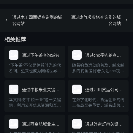
通过木工四面锯查询到的域
通过废气吸收塔查询到的域
名网站
名网站
相关推荐
通过下午茶查询域名
通过cnc筏钓轮查询域名
“下午茶”不仅是休憩时光的代
随着钓鱼运动的普及，越来越
名词，近来也成为网络世界中
多的钓鱼爱好者关注cnc筏钓
一款深受欢迎的域名查询工
轮等专业装备。与此同时，互
具。对于正在建站、创业和运
联网的发展使得相关设备和品
营企业的朋友来说，快速、准
牌的域名注册及查询成为大家
通过中粮米业关键词查询到的域名
通过四川货运公司查询域名
确地查询域名及其关联信息是
关心的问题。本文将从“cnc筏
一项十分重要的任务。本文将
钓轮”出发，介绍如何查询相关
本文围绕“中粮米业”这一关键
在数字化时代，货运企业的线
对“下午茶”域名查询工具的原
域名，并普及域名查询的基础
词，利用公开信息资源和互联
上布局至关重要，域名成为企
理、使用方法、优势及注意事
知识，帮助钓鱼装备品牌构...
网查询工具，检索分析现阶段
业网络身份的核心标识。本文
项进...
与“中粮米业”相关的主要域
将详细介绍如何通过四川货运
名，并探讨企业域名注册与保
公司查询其域名，以及域名在
通过燕京航城业主群查询域名
通过外露灯串关键词查询到的域名
护的重要性。通过具体案例，
货运行业中的重要作用，帮助