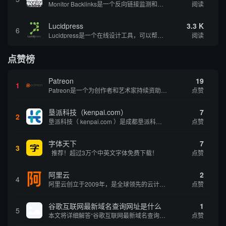
Monitor Backlinks是一个反向链接监测和分析工具，网络营销人员用来分析他们自己的网站或竞争对手的网站的反向链接。该工具定期发送关于你的网站的新链接、破损或旧的反向链接、竞争对手的链接情况和更好的SEO想法的更新。各种反向链接指...
阅读
Lucidpress
3.3 K
6
Lucidpress是一个在线设计工具，可以帮助你快速创建专业的、令人惊叹的数字视觉内容，只需点击一个按钮就可以在线发布、打印或通过社交媒体分享。现在就下载，从试用版开始，让你看起来和感觉像个设计天才。
阅读
点赞榜
Patreon
19
1
Patreon是一个为创作者和艺术家持续资助项目的筹款平台。成千上万的漫画创作者、游戏开发者、播客、音乐家和其他人以一种即时、互动和亲密的方式与粉丝接触和培养。Patreon打算改变人们为其工作获得报酬的方式，从广告支持的创作转向来自粉丝的...
点赞
垦派科技（kenpai.com）
7
2
垦派科技（ kenpai.com ）是成都垦派科技有限公司旗下互联网基础资源服务平台，公司于2012年在中国成都成立，公司创始人团队深耕互联网基础资源领域20余年，拥有丰富的产品、运营、客户服务经验。 垦派产品 公司围绕互联网核心基础资源 ...
点赞
字体天下
7
3
推荐！超过3万个中英文字体免费下载！
点赞
阿里云
2
4
阿里云创立于2009年，是全球领先的云计算及人工智能科技公司，致力于以在线公共服务的方式，提供安全、可靠的计算和数据处理能力，让计算和人工智能成为普惠科技。阿里云服务着制造、金融、政务、交通、医疗、电信、能源等众多领域的企业，包括中国联通、...
点赞
谷歌互联网最新域名查询网址是什么
1
5
本文将详细解答“谷歌互联网最新域名查询网址是什么”这一常见问题，介绍谷歌官方域名查询及WHOIS服务的现状，并科普互联网域名基础知识、查询方式及实用建议，帮助用户正确掌握域名检索的方法，安全合理地获取所需信息。
点赞