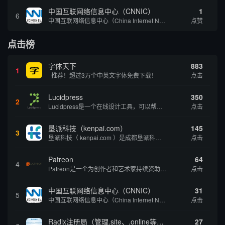
中国互联网络信息中心（CNNIC）
1
6
中国互联网络信息中心（China Internet Network Information Center，简称CNNIC）于1997年6月3日组建，现为工业和信息化部直属事业单位，行使国家互联网络信息中心职责。 作为中国信息社会重要的基础设...
点赞
点击榜
字体天下
883
1
推荐！超过3万个中英文字体免费下载！
点击
Lucidpress
350
2
Lucidpress是一个在线设计工具，可以帮助你快速创建专业的、令人惊叹的数字视觉内容，只需点击一个按钮就可以在线发布、打印或通过社交媒体分享。现在就下载，从试用版开始，让你看起来和感觉像个设计天才。
点击
垦派科技（kenpai.com）
145
3
垦派科技（ kenpai.com ）是成都垦派科技有限公司旗下互联网基础资源服务平台，公司于2012年在中国成都成立，公司创始人团队深耕互联网基础资源领域20余年，拥有丰富的产品、运营、客户服务经验。 垦派产品 公司围绕互联网核心基础资源 ...
点击
Patreon
64
4
Patreon是一个为创作者和艺术家持续资助项目的筹款平台。成千上万的漫画创作者、游戏开发者、播客、音乐家和其他人以一种即时、互动和亲密的方式与粉丝接触和培养。Patreon打算改变人们为其工作获得报酬的方式，从广告支持的创作转向来自粉丝的...
点击
中国互联网络信息中心（CNNIC）
31
5
中国互联网络信息中心（China Internet Network Information Center，简称CNNIC）于1997年6月3日组建，现为工业和信息化部直属事业单位，行使国家互联网络信息中心职责。 作为中国信息社会重要的基础设...
点击
Radix注册局（管理.site、.online等顶级域名）
27