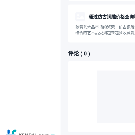
布局和防止知识产权纠纷的重要一
德里商标注册的基本流程、与域名
如何有效利用...
通过仿古铜雕价格查询
随着艺术品市场的繁荣，仿古铜雕
结合的艺术品受到越来越多收藏爱
注。对于意欲入手仿古铜雕的人来
格及相关查询方式变得尤为重要。
过互联网进行仿古铜雕价格查询，
评论
( 0 )
价格查询域...