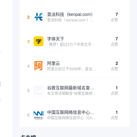
垦派科技（kenpai.com）
7
2
垦派科技（ kenpai.com ）是成都垦派科技有限公司旗下互联网基础资源服务平台，公司于2012年在中国成都成立，公司创始人团队深耕互联网基础资源领域20余年，拥有丰富的产品、运营、客户服务经验。 垦派产品 公司围绕互联网核心基础资源 ...
点赞
字体天下
7
3
推荐！超过3万个中英文字体免费下载！
点赞
只
阿里云
2
4
阿里云创立于2009年，是全球领先的云计算及人工智能科技公司，致力于以在线公共服务的方式，提供安全、可靠的计算和数据处理能力，让计算和人工智能成为普惠科技。阿里云服务着制造、金融、政务、交通、医疗、电信、能源等众多领域的企业，包括中国联通、...
点赞
能
谷歌互联网最新域名查询网址是什么
1
5
。
本文将详细解答“谷歌互联网最新域名查询网址是什么”这一常见问题，介绍谷歌官方域名查询及WHOIS服务的现状，并科普互联网域名基础知识、查询方式及实用建议，帮助用户正确掌握域名检索的方法，安全合理地获取所需信息。
点赞
用
中国互联网络信息中心（CNNIC）
1
6
中国互联网络信息中心（China Internet Network Information Center，简称CNNIC）于1997年6月3日组建，现为工业和信息化部直属事业单位，行使国家互联网络信息中心职责。 作为中国信息社会重要的基础设...
点赞