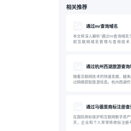
相关推荐
通过mr查询域名
本文将深入解析“通过mr查询域名
前互联网域名管理与查询技术，讲
Relay/Message Relay）在
常见方法，并介绍相关的专业工具
内容兼顾理论与实操，旨在帮助读者.
通过杭州西湖旅游查询
随着互联网技术的快速发展，越来
过网络获取旅游信息。杭州西湖作
胜地，拥有丰富的旅游信息资源。
过互联网查询杭州西湖的旅游相关
理规划出行提供专业的指导意见。
通过马德里商标注册查
在国际商标保护和互联网数字资产
天，企业和个人常常将商标注册
合。通过马德里商标注册体系查询