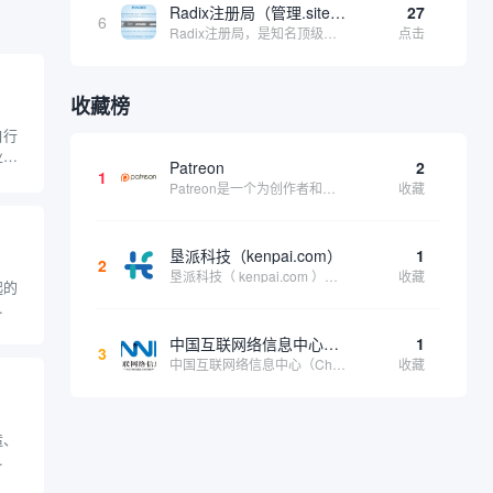
Radix注册局（管理.site、.online等顶级域名）
27
6
Radix注册局，是知名顶级域名注册管理机构，目前已有：.SITE,.ONLINE,.STORE,.TECH,.FUN,.WEBSITE,.SPACE,.PRESS,.UNO,和.HOST域名通过中国工业和信息化部备案。
点击
收藏榜
自行
业产
Patreon
2
、电
1
Patreon是一个为创作者和艺术家持续资助项目的筹款平台。成千上万的漫画创作者、游戏开发者、播客、音乐家和其他人以一种即时、互动和亲密的方式与粉丝接触和培养。Patreon打算改变人们为其工作获得报酬的方式，从广告支持的创作转向来自粉丝的...
收藏
通过
知识
垦派科技（kenpai.com）
1
2
垦派科技（ kenpai.com ）是成都垦派科技有限公司旗下互联网基础资源服务平台，公司于2012年在中国成都成立，公司创始人团队深耕互联网基础资源领域20余年，拥有丰富的产品、运营、客户服务经验。 垦派产品 公司围绕互联网核心基础资源 ...
收藏
起的
来越
和品
中国互联网络信息中心（CNNIC）
1
及其
3
中国互联网络信息中心（China Internet Network Information Center，简称CNNIC）于1997年6月3日组建，现为工业和信息化部直属事业单位，行使国家互联网络信息中心职责。 作为中国信息社会重要的基础设...
收藏
进行
造、
激增
的域