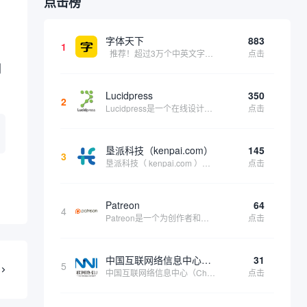
点击榜
字体天下
883
1
推荐！超过3万个中英文字体免费下载！
点击
判
Lucidpress
350
2
Lucidpress是一个在线设计工具，可以帮助你快速创建专业的、令人惊叹的数字视觉内容，只需点击一个按钮就可以在线发布、打印或通过社交媒体分享。现在就下载，从试用版开始，让你看起来和感觉像个设计天才。
点击
垦派科技（kenpai.com）
145
3
垦派科技（ kenpai.com ）是成都垦派科技有限公司旗下互联网基础资源服务平台，公司于2012年在中国成都成立，公司创始人团队深耕互联网基础资源领域20余年，拥有丰富的产品、运营、客户服务经验。 垦派产品 公司围绕互联网核心基础资源 ...
点击
Patreon
64
4
Patreon是一个为创作者和艺术家持续资助项目的筹款平台。成千上万的漫画创作者、游戏开发者、播客、音乐家和其他人以一种即时、互动和亲密的方式与粉丝接触和培养。Patreon打算改变人们为其工作获得报酬的方式，从广告支持的创作转向来自粉丝的...
点击
中国互联网络信息中心（CNNIC）
31
5
中国互联网络信息中心（China Internet Network Information Center，简称CNNIC）于1997年6月3日组建，现为工业和信息化部直属事业单位，行使国家互联网络信息中心职责。 作为中国信息社会重要的基础设...
点击