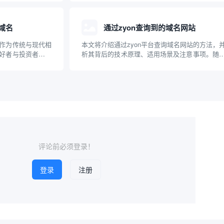
环。本文介绍了马
名查询方式正逐渐暴露出局限性。相比之下，基
查询的关联，以及
数据和多样化需求定制的查询服务，能够为用户
更高效、...
域名
通过zyon查询到的域名网站
作为传统与现代相
本文将介绍通过zyon平台查询域名网站的方法，
好者与投资者的关
析其背后的技术原理、适用场景及注意事项。随
说，了解其市场价
联网的发展，域名信息在网络安全、品牌保护和
本文将介绍如何通
追踪等领域日益重要，掌握高效的域名查询方式
并推荐几个相关的
广大技术人员和普通用户的需求。本文将以专业
俗的角...
评论前必须登录！
登录
注册