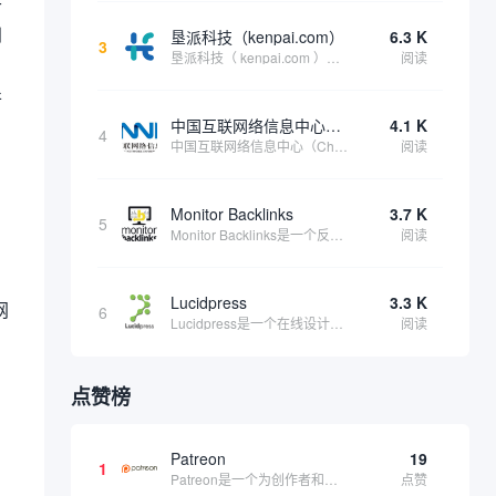
于
到
垦派科技（kenpai.com）
6.3 K
3
垦派科技（ kenpai.com ）是成都垦派科技有限公司旗下互联网基础资源服务平台，公司于2012年在中国成都成立，公司创始人团队深耕互联网基础资源领域20余年，拥有丰富的产品、运营、客户服务经验。 垦派产品 公司围绕互联网核心基础资源 ...
阅读
并
中国互联网络信息中心（CNNIC）
4.1 K
4
中国互联网络信息中心（China Internet Network Information Center，简称CNNIC）于1997年6月3日组建，现为工业和信息化部直属事业单位，行使国家互联网络信息中心职责。 作为中国信息社会重要的基础设...
阅读
Monitor Backlinks
3.7 K
5
Monitor Backlinks是一个反向链接监测和分析工具，网络营销人员用来分析他们自己的网站或竞争对手的网站的反向链接。该工具定期发送关于你的网站的新链接、破损或旧的反向链接、竞争对手的链接情况和更好的SEO想法的更新。各种反向链接指...
阅读
Lucidpress
3.3 K
网
6
Lucidpress是一个在线设计工具，可以帮助你快速创建专业的、令人惊叹的数字视觉内容，只需点击一个按钮就可以在线发布、打印或通过社交媒体分享。现在就下载，从试用版开始，让你看起来和感觉像个设计天才。
阅读
，
点赞榜
Patreon
19
1
Patreon是一个为创作者和艺术家持续资助项目的筹款平台。成千上万的漫画创作者、游戏开发者、播客、音乐家和其他人以一种即时、互动和亲密的方式与粉丝接触和培养。Patreon打算改变人们为其工作获得报酬的方式，从广告支持的创作转向来自粉丝的...
点赞