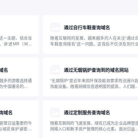
通过自行车鞋查询域名
”这一主题，结合当
随着互联网的发展，越来越多的人在关注“通过
述MR（Mail
车鞋查询域名”这一问题。这背后不仅涉及到行
域名解析中的实际用途和
品在网络上的独特标识，更牵扯到企业品牌建设
与操作步骤。文章
子商务及网络安全等多重维度。本文将系统科普
..
自行车鞋查询域名的实际含义、操作方法、关联
及其对自行...
域名
通过无烟锅炉查询到的域名网站
越多的游客选择通
“无烟锅炉”是近年来因环保及能效要求而迅速兴
为中国著名的旅游
热能设备。随着网络信息透明度的提高，人们越
本文将介绍如何通
多地通过互联网查询、比较各种无烟锅炉产品
域名，并为游客合
牌。本文介绍了与无烟锅炉相关的主要专业网站
特点，并针对无烟锅炉的原理、应用及选购建议
了深入科普...
询域名
通过定制服务查询域名
管理日益重要的今
随着互联网的飞速发展，域名已成为企业品牌塑
与域名保护紧密结
网络入口和数字资产管理的核心元素。面对日益
域名，是品牌全球
的域名注册需求和复杂的市场“抢注”环境，传统