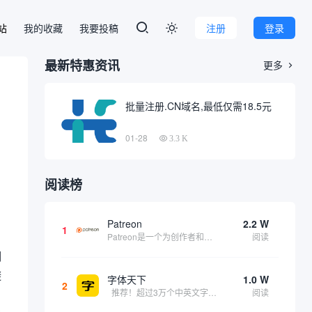
本站
我的收藏
我要投稿
注册
登录

最新特惠资讯
更多

批量注册.CN域名,最低仅需18.5元
01-28
3.3 K
阅读榜
Patreon
2.2 W
1
Patreon是一个为创作者和艺术家持续资助项目的筹款平台。成千上万的漫画创作者、游戏开发者、播客、音乐家和其他人以一种即时、互动和亲密的方式与粉丝接触和培养。Patreon打算改变人们为其工作获得报酬的方式，从广告支持的创作转向来自粉丝的...
阅读
钢
避
字体天下
1.0 W
2
推荐！超过3万个中英文字体免费下载！
阅读