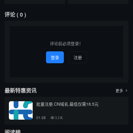
域名查询的关联，以及如何有
的查询服务，能够为用户提供
艺术品受到越来越多收藏爱好
后的技术原理、适用场景及注
效利用...
更高效、...
者与投资者的关注。对于意欲
意事项。随着互联网的发展，
评论
( 0 )
入手仿古铜雕的人来说，了解
域名信息在网络安全、品牌保
其市场价格及相关查询方式变
护和信息追踪等领域日益重
得尤为重要。本文将介绍如何
要，掌握高效的域名查询方式
通过互联网进行仿古铜雕价格
成为广大技术人员和普通用户
查询，并推荐几个相关的价格
的需求。本文将以专业、通俗
查询域...
的角...
评论前必须登录！
登录
注册
最新特惠资讯
更多

批量注册.CN域名,最低仅需18.5元
01-28
3.3 K
阅读榜