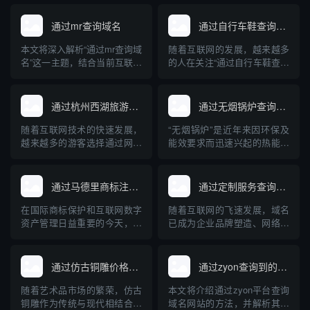
通过mr查询域名
通过自行车鞋查询域名
本文将深入解析“通过mr查询域
随着互联网的发展，越来越多
名”这一主题，结合当前互联网
的人在关注“通过自行车鞋查询
域名管理与查询技术，讲述
域名”这一问题。这背后不仅涉
MR（Mail Relay/Message
及到行业产品在网络上的独特
Relay）在域名解析中的实际
标识，更牵扯到企业品牌建
通过杭州西湖旅游查询域名
通过无烟锅炉查询到的域名网站
用途和常见方法，并介绍相关
设、电子商务及网络安全等多
的专业工具与操作步骤。文章
重维度。本文将系统科普通过
随着互联网技术的快速发展，
“无烟锅炉”是近年来因环保及
内容兼顾理论与实操，旨在帮
自行车鞋查询域名的实际含
越来越多的游客选择通过网络
能效要求而迅速兴起的热能设
助读者...
义、操作方法、关联知识及其
获取旅游信息。杭州西湖作为
备。随着网络信息透明度的提
对自行...
中国著名的旅游胜地，拥有丰
高，人们越来越多地通过互联
富的旅游信息资源。本文将介
网查询、比较各种无烟锅炉产
通过马德里商标注册查询域名
通过定制服务查询域名
绍如何通过互联网查询杭州西
品和品牌。本文介绍了与无烟
湖的旅游相关域名，并为游客
锅炉相关的主要专业网站及其
在国际商标保护和互联网数字
随着互联网的飞速发展，域名
合理规划出行提供专业的指导
特点，并针对无烟锅炉的原
资产管理日益重要的今天，企
已成为企业品牌塑造、网络入
意见。
理、应用及选购建议进行了深
业和个人常常将商标注册与域
口和数字资产管理的核心元
入科普...
名保护紧密结合。通过马德里
素。面对日益激增的域名注册
商标注册体系查询域名，是品
需求和复杂的市场“抢注”环
通过仿古铜雕价格查询域名
通过zyon查询到的域名网站
牌全球布局和防止知识产权纠
境，传统的域名查询方式正逐
纷的重要一环。本文介绍了马
渐暴露出局限性。相比之下，
随着艺术品市场的繁荣，仿古
本文将介绍通过zyon平台查询
德里商标注册的基本流程、与
基于大数据和多样化需求定制
铜雕作为传统与现代相结合的
域名网站的方法，并解析其背