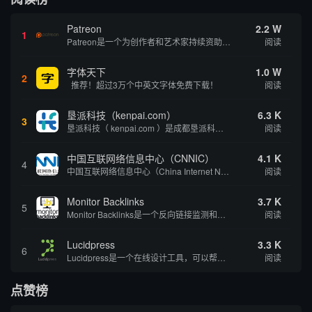
Patreon
2.2 W
1
Patreon是一个为创作者和艺术家持续资助项目的筹款平台。成千上万的漫画创作者、游戏开发者、播客、音乐家和其他人以一种即时、互动和亲密的方式与粉丝接触和培养。Patreon打算改变人们为其工作获得报酬的方式，从广告支持的创作转向来自粉丝的...
阅读
字体天下
1.0 W
2
推荐！超过3万个中英文字体免费下载！
阅读
垦派科技（kenpai.com）
6.3 K
3
垦派科技（ kenpai.com ）是成都垦派科技有限公司旗下互联网基础资源服务平台，公司于2012年在中国成都成立，公司创始人团队深耕互联网基础资源领域20余年，拥有丰富的产品、运营、客户服务经验。 垦派产品 公司围绕互联网核心基础资源 ...
阅读
中国互联网络信息中心（CNNIC）
4.1 K
4
中国互联网络信息中心（China Internet Network Information Center，简称CNNIC）于1997年6月3日组建，现为工业和信息化部直属事业单位，行使国家互联网络信息中心职责。 作为中国信息社会重要的基础设...
阅读
Monitor Backlinks
3.7 K
5
Monitor Backlinks是一个反向链接监测和分析工具，网络营销人员用来分析他们自己的网站或竞争对手的网站的反向链接。该工具定期发送关于你的网站的新链接、破损或旧的反向链接、竞争对手的链接情况和更好的SEO想法的更新。各种反向链接指...
阅读
Lucidpress
3.3 K
6
Lucidpress是一个在线设计工具，可以帮助你快速创建专业的、令人惊叹的数字视觉内容，只需点击一个按钮就可以在线发布、打印或通过社交媒体分享。现在就下载，从试用版开始，让你看起来和感觉像个设计天才。
阅读
点赞榜