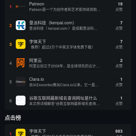
Patreon
19
1
Patreon是一个为创作者和艺术家持续资助项目的筹款平台。成千上万的漫画创作者、游戏开发者、播客、音乐家和其他人以一种即时、互动和亲密的方式与粉丝接触和培养。Patreon打算改变人们为其工作获得报酬的方式，从广告支持的创作转向来自粉丝的...
点赞
垦派科技（kenpai.com）
7
2
垦派科技（ kenpai.com ）是成都垦派科技有限公司旗下互联网基础资源服务平台，公司于2012年在中国成都成立，公司创始人团队深耕互联网基础资源领域20余年，拥有丰富的产品、运营、客户服务经验。 垦派产品 公司围绕互联网核心基础资源 ...
点赞
字体天下
7
3
推荐！超过3万个中英文字体免费下载！
点赞
阿里云
2
4
阿里云创立于2009年，是全球领先的云计算及人工智能科技公司，致力于以在线公共服务的方式，提供安全、可靠的计算和数据处理能力，让计算和人工智能成为普惠科技。阿里云服务着制造、金融、政务、交通、医疗、电信、能源等众多领域的企业，包括中国联通、...
点赞
Clara.io
1
5
自从Exocortex推出Clara.io以来，它一直是三维市场的一个轰动。一个完全免费的三维计算机图形软件，它可以在任何兼容设备上的任何支持webGL的浏览器上运行，甚至是安卓系统。它允许设计师建模、制作动画、渲染和分享三维内容，其强大的...
点赞
谷歌互联网最新域名查询网址是什么
1
6
本文将详细解答“谷歌互联网最新域名查询网址是什么”这一常见问题，介绍谷歌官方域名查询及WHOIS服务的现状，并科普互联网域名基础知识、查询方式及实用建议，帮助用户正确掌握域名检索的方法，安全合理地获取所需信息。
点赞
点击榜
字体天下
883
1