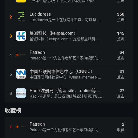
推荐！超过3万个中英文字体免费下载！
点击
Lucidpress
350
2
Lucidpress是一个在线设计工具，可以帮助你快速创建专业的、令人惊叹的数字视觉内容，只需点击一个按钮就可以在线发布、打印或通过社交媒体分享。现在就下载，从试用版开始，让你看起来和感觉像个设计天才。
点击
垦派科技（kenpai.com）
145
3
垦派科技（ kenpai.com ）是成都垦派科技有限公司旗下互联网基础资源服务平台，公司于2012年在中国成都成立，公司创始人团队深耕互联网基础资源领域20余年，拥有丰富的产品、运营、客户服务经验。 垦派产品 公司围绕互联网核心基础资源 ...
点击
Patreon
64
4
Patreon是一个为创作者和艺术家持续资助项目的筹款平台。成千上万的漫画创作者、游戏开发者、播客、音乐家和其他人以一种即时、互动和亲密的方式与粉丝接触和培养。Patreon打算改变人们为其工作获得报酬的方式，从广告支持的创作转向来自粉丝的...
点击
中国互联网络信息中心（CNNIC）
31
5
中国互联网络信息中心（China Internet Network Information Center，简称CNNIC）于1997年6月3日组建，现为工业和信息化部直属事业单位，行使国家互联网络信息中心职责。 作为中国信息社会重要的基础设...
点击
Radix注册局（管理.site、.online等顶级域名）
27
6
Radix注册局，是知名顶级域名注册管理机构，目前已有：.SITE,.ONLINE,.STORE,.TECH,.FUN,.WEBSITE,.SPACE,.PRESS,.UNO,和.HOST域名通过中国工业和信息化部备案。
点击
收藏榜
Patreon
2
1
Patreon是一个为创作者和艺术家持续资助项目的筹款平台。成千上万的漫画创作者、游戏开发者、播客、音乐家和其他人以一种即时、互动和亲密的方式与粉丝接触和培养。Patreon打算改变人们为其工作获得报酬的方式，从广告支持的创作转向来自粉丝的...
收藏