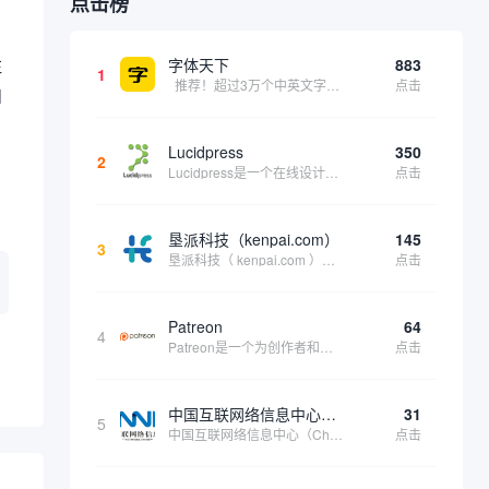
点击榜
注
字体天下
883
1
推荐！超过3万个中英文字体免费下载！
点击
和
Lucidpress
350
2
Lucidpress是一个在线设计工具，可以帮助你快速创建专业的、令人惊叹的数字视觉内容，只需点击一个按钮就可以在线发布、打印或通过社交媒体分享。现在就下载，从试用版开始，让你看起来和感觉像个设计天才。
点击
垦派科技（kenpai.com）
145
3
垦派科技（ kenpai.com ）是成都垦派科技有限公司旗下互联网基础资源服务平台，公司于2012年在中国成都成立，公司创始人团队深耕互联网基础资源领域20余年，拥有丰富的产品、运营、客户服务经验。 垦派产品 公司围绕互联网核心基础资源 ...
点击
Patreon
64
4
Patreon是一个为创作者和艺术家持续资助项目的筹款平台。成千上万的漫画创作者、游戏开发者、播客、音乐家和其他人以一种即时、互动和亲密的方式与粉丝接触和培养。Patreon打算改变人们为其工作获得报酬的方式，从广告支持的创作转向来自粉丝的...
点击
中国互联网络信息中心（CNNIC）
31
5
中国互联网络信息中心（China Internet Network Information Center，简称CNNIC）于1997年6月3日组建，现为工业和信息化部直属事业单位，行使国家互联网络信息中心职责。 作为中国信息社会重要的基础设...
点击