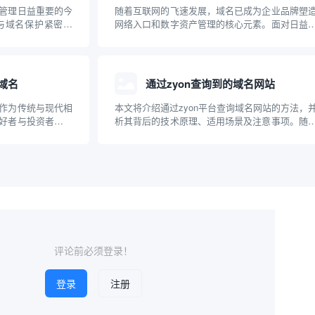
管理日益重要的今
随着互联网的飞速发展，域名已成为企业品牌塑
与域名保护紧密结
网络入口和数字资产管理的核心元素。面对日益
域名，是品牌全球
的域名注册需求和复杂的市场“抢注”环境，传统
环。本文介绍了马
名查询方式正逐渐暴露出局限性。相比之下，基
查询的关联，以及
数据和多样化需求定制的查询服务，能够为用户
更高效、...
域名
通过zyon查询到的域名网站
作为传统与现代相
本文将介绍通过zyon平台查询域名网站的方法，
好者与投资者的关
析其背后的技术原理、适用场景及注意事项。随
说，了解其市场价
联网的发展，域名信息在网络安全、品牌保护和
本文将介绍如何通
追踪等领域日益重要，掌握高效的域名查询方式
并推荐几个相关的
广大技术人员和普通用户的需求。本文将以专业
俗的角...
评论前必须登录！
登录
注册