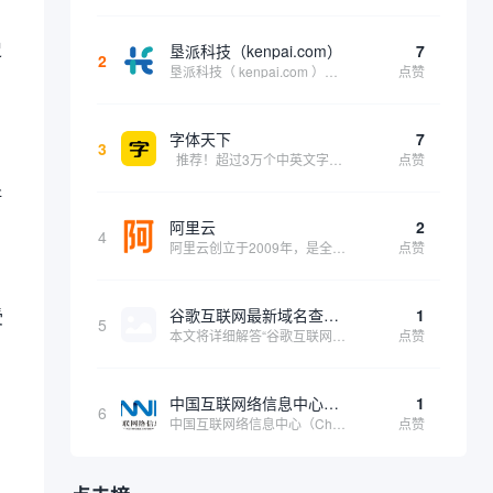
史
垦派科技（kenpai.com）
7
2
垦派科技（ kenpai.com ）是成都垦派科技有限公司旗下互联网基础资源服务平台，公司于2012年在中国成都成立，公司创始人团队深耕互联网基础资源领域20余年，拥有丰富的产品、运营、客户服务经验。 垦派产品 公司围绕互联网核心基础资源 ...
点赞
字体天下
7
3
推荐！超过3万个中英文字体免费下载！
点赞
断
阿里云
2
4
阿里云创立于2009年，是全球领先的云计算及人工智能科技公司，致力于以在线公共服务的方式，提供安全、可靠的计算和数据处理能力，让计算和人工智能成为普惠科技。阿里云服务着制造、金融、政务、交通、医疗、电信、能源等众多领域的企业，包括中国联通、...
点赞
受
谷歌互联网最新域名查询网址是什么
1
5
本文将详细解答“谷歌互联网最新域名查询网址是什么”这一常见问题，介绍谷歌官方域名查询及WHOIS服务的现状，并科普互联网域名基础知识、查询方式及实用建议，帮助用户正确掌握域名检索的方法，安全合理地获取所需信息。
点赞
，
中国互联网络信息中心（CNNIC）
1
6
中国互联网络信息中心（China Internet Network Information Center，简称CNNIC）于1997年6月3日组建，现为工业和信息化部直属事业单位，行使国家互联网络信息中心职责。 作为中国信息社会重要的基础设...
点赞