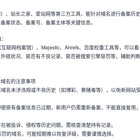
询）、站长之家、爱站网等第三方工具，能针对域名进行备案历
其备案状态、备案号、备案主体等关键信息。
具：
ne（互联网档案馆）、Majestic、Ahrefs、百度权重工具等，可以看
、外链状况、是否有不良记录、是否被搜索引擎惩罚等，辅助判
老域名的注意事项
认该域名未涉违规或不良历史（如博彩、黄赌毒等），以免新网站
后即使原有备案信息已过期，新用户仍需重新备案，不能直接复用
能存在被投诉、侵权等历史问题，需核查清楚持有记录。
引擎惩罚的域名，可能短期难以恢复评级，需要谨慎选择。