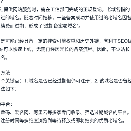
名？
大陆提供网站服务时，需在工信部门完成的正规登记。老域名指的
用过的域名。随着时间推移，一些备案成功并使用过的老域名因
续费而过期，形成了“过期备案老域名”。
是可能已经具备一定的搜索引擎权重和历史外链，有利于SEO
网站可以快速上线，无需再经历冗长的备案流程。因此，不少站长
域名。
询方法
关键点：1. 域名是否已经过期但仍可注册；2. 该域名是否曾
方法如下：
询平台：
部数码、爱名网、阿里云等多家专门收录、筛选过期域名的平台
、注册时间等多维度浏览到等待释放或即将拍卖的优质老域名。