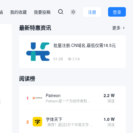
本站
我的收藏
我要投稿
注册
登录

最新特惠资讯
更多

批量注册.CN域名,最低仅需18.5元
01-28
3.3 K
阅读榜
Patreon
2.2 W
1
来
Patreon是一个为创作者和艺术家持续资助项目的筹款平台。成千上万的漫画创作者、游戏开发者、播客、音乐家和其他人以一种即时、互动和亲密的方式与粉丝接触和培养。Patreon打算改变人们为其工作获得报酬的方式，从广告支持的创作转向来自粉丝的...
阅读
，
字体天下
1.0 W
2
推荐！超过3万个中英文字体免费下载！
阅读