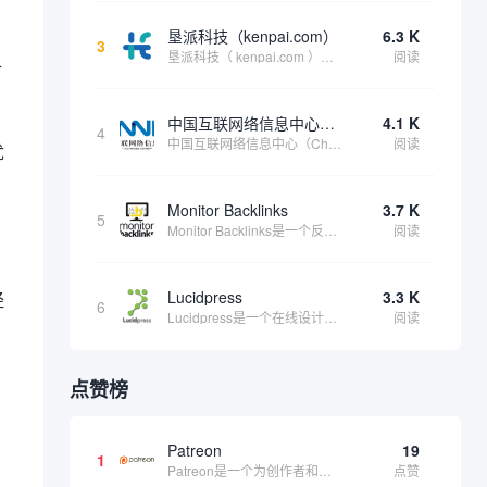
垦派科技（kenpai.com）
6.3 K
3
垦派科技（ kenpai.com ）是成都垦派科技有限公司旗下互联网基础资源服务平台，公司于2012年在中国成都成立，公司创始人团队深耕互联网基础资源领域20余年，拥有丰富的产品、运营、客户服务经验。 垦派产品 公司围绕互联网核心基础资源 ...
阅读
各
中国互联网络信息中心（CNNIC）
4.1 K
4
中国互联网络信息中心（China Internet Network Information Center，简称CNNIC）于1997年6月3日组建，现为工业和信息化部直属事业单位，行使国家互联网络信息中心职责。 作为中国信息社会重要的基础设...
阅读
优
Monitor Backlinks
3.7 K
5
Monitor Backlinks是一个反向链接监测和分析工具，网络营销人员用来分析他们自己的网站或竞争对手的网站的反向链接。该工具定期发送关于你的网站的新链接、破损或旧的反向链接、竞争对手的链接情况和更好的SEO想法的更新。各种反向链接指...
阅读
Lucidpress
3.3 K
经
6
Lucidpress是一个在线设计工具，可以帮助你快速创建专业的、令人惊叹的数字视觉内容，只需点击一个按钮就可以在线发布、打印或通过社交媒体分享。现在就下载，从试用版开始，让你看起来和感觉像个设计天才。
阅读
点赞榜
。
Patreon
19
1
Patreon是一个为创作者和艺术家持续资助项目的筹款平台。成千上万的漫画创作者、游戏开发者、播客、音乐家和其他人以一种即时、互动和亲密的方式与粉丝接触和培养。Patreon打算改变人们为其工作获得报酬的方式，从广告支持的创作转向来自粉丝的...
点赞