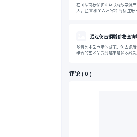
在国际商标保护和互联网数字资产
天，企业和个人常常将商标注册
合。通过马德里商标注册体系查询
布局和防止知识产权纠纷的重要一
德里商标注册的基本流程、与域名
如何有效利用...
通过仿古铜雕价格查询
随着艺术品市场的繁荣，仿古铜雕
结合的艺术品受到越来越多收藏爱
注。对于意欲入手仿古铜雕的人来
格及相关查询方式变得尤为重要。
过互联网进行仿古铜雕价格查询，
评论
( 0 )
价格查询域...