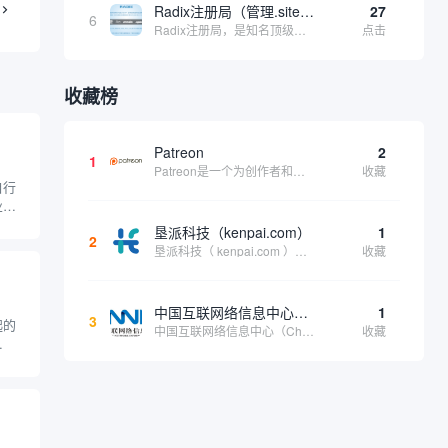
Radix注册局（管理.site、.online等顶级域名）
27
6
Radix注册局，是知名顶级域名注册管理机构，目前已有：.SITE,.ONLINE,.STORE,.TECH,.FUN,.WEBSITE,.SPACE,.PRESS,.UNO,和.HOST域名通过中国工业和信息化部备案。
点击
收藏榜
Patreon
2
1
Patreon是一个为创作者和艺术家持续资助项目的筹款平台。成千上万的漫画创作者、游戏开发者、播客、音乐家和其他人以一种即时、互动和亲密的方式与粉丝接触和培养。Patreon打算改变人们为其工作获得报酬的方式，从广告支持的创作转向来自粉丝的...
收藏
自行
业产
、电
垦派科技（kenpai.com）
1
2
通过
垦派科技（ kenpai.com ）是成都垦派科技有限公司旗下互联网基础资源服务平台，公司于2012年在中国成都成立，公司创始人团队深耕互联网基础资源领域20余年，拥有丰富的产品、运营、客户服务经验。 垦派产品 公司围绕互联网核心基础资源 ...
收藏
知识
中国互联网络信息中心（CNNIC）
1
3
起的
中国互联网络信息中心（China Internet Network Information Center，简称CNNIC）于1997年6月3日组建，现为工业和信息化部直属事业单位，行使国家互联网络信息中心职责。 作为中国信息社会重要的基础设...
收藏
来越
和品
及其
进行