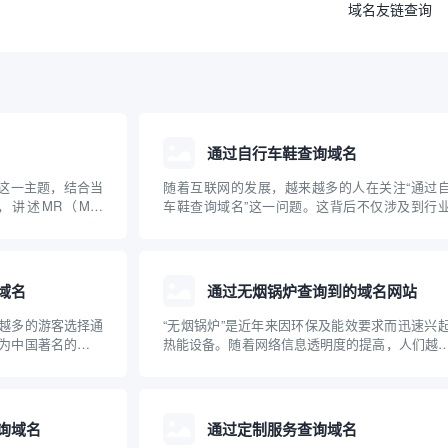
域名友链查询
通过自行车鞋查询域名
”这一主题，结合当
随着互联网的发展，越来越多的人在关注“通过
述MR（Mail
车鞋查询域名”这一问题。这背后不仅涉及到行
域名解析中的实际用途和
品在网络上的独特标识，更牵扯到企业品牌建设
与操作步骤。文章
子商务及网络安全等多重维度。本文将系统科普
..
自行车鞋查询域名的实际含义、操作方法、关联
及其对自行...
域名
通过无烟锅炉查询到的域名网站
越多的游客选择通
“无烟锅炉”是近年来因环保及能效要求而迅速兴
为中国著名的旅游
热能设备。随着网络信息透明度的提高，人们越
本文将介绍如何通
多地通过互联网查询、比较各种无烟锅炉产品
域名，并为游客合
牌。本文介绍了与无烟锅炉相关的主要专业网站
特点，并针对无烟锅炉的原理、应用及选购建议
了深入科普...
询域名
通过定制服务查询域名