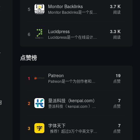
Monitor Backlinks
3.7 K
顶
5
Monitor Backlinks是一个反向链接监测和分析工具，网络营销人员用来分析他们自己的网站或竞争对手的网站的反向链接。该工具定期发送关于你的网站的新链接、破损或旧的反向链接、竞争对手的链接情况和更好的SEO想法的更新。各种反向链接指...
阅读
Lucidpress
3.3 K
6
Lucidpress是一个在线设计工具，可以帮助你快速创建专业的、令人惊叹的数字视觉内容，只需点击一个按钮就可以在线发布、打印或通过社交媒体分享。现在就下载，从试用版开始，让你看起来和感觉像个设计天才。
阅读
目
以
点赞榜
Patreon
19
1
Patreon是一个为创作者和艺术家持续资助项目的筹款平台。成千上万的漫画创作者、游戏开发者、播客、音乐家和其他人以一种即时、互动和亲密的方式与粉丝接触和培养。Patreon打算改变人们为其工作获得报酬的方式，从广告支持的创作转向来自粉丝的...
点赞
垦派科技（kenpai.com）
7
询
2
垦派科技（ kenpai.com ）是成都垦派科技有限公司旗下互联网基础资源服务平台，公司于2012年在中国成都成立，公司创始人团队深耕互联网基础资源领域20余年，拥有丰富的产品、运营、客户服务经验。 垦派产品 公司围绕互联网核心基础资源 ...
点赞
字体天下
7
3
推荐！超过3万个中英文字体免费下载！
点赞