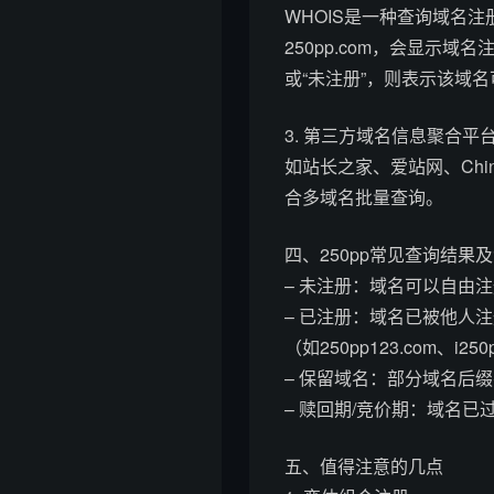
WHOIS是一种查询域名
250pp.com，会显示域
或“未注册”，则表示该域
3. 第三方域名信息聚合平
如站长之家、爱站网、Ch
合多域名批量查询。
四、250pp常见查询结果
– 未注册：域名可以自由
– 已注册：域名已被他人
（如250pp123.com、i250
– 保留域名：部分域名后
– 赎回期/竞价期：域名
五、值得注意的几点