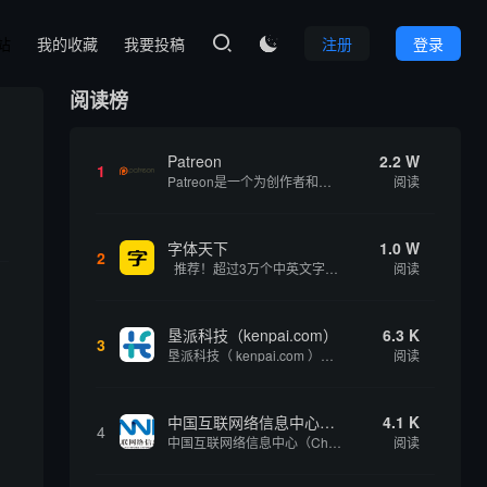
本站
我的收藏
我要投稿
注册
登录

阅读榜
Patreon
2.2 W
1
Patreon是一个为创作者和艺术家持续资助项目的筹款平台。成千上万的漫画创作者、游戏开发者、播客、音乐家和其他人以一种即时、互动和亲密的方式与粉丝接触和培养。Patreon打算改变人们为其工作获得报酬的方式，从广告支持的创作转向来自粉丝的...
阅读
字体天下
1.0 W
2
推荐！超过3万个中英文字体免费下载！
阅读
垦派科技（kenpai.com）
6.3 K
3
垦派科技（ kenpai.com ）是成都垦派科技有限公司旗下互联网基础资源服务平台，公司于2012年在中国成都成立，公司创始人团队深耕互联网基础资源领域20余年，拥有丰富的产品、运营、客户服务经验。 垦派产品 公司围绕互联网核心基础资源 ...
阅读
中国互联网络信息中心（CNNIC）
4.1 K
4
中国互联网络信息中心（China Internet Network Information Center，简称CNNIC）于1997年6月3日组建，现为工业和信息化部直属事业单位，行使国家互联网络信息中心职责。 作为中国信息社会重要的基础设...
阅读