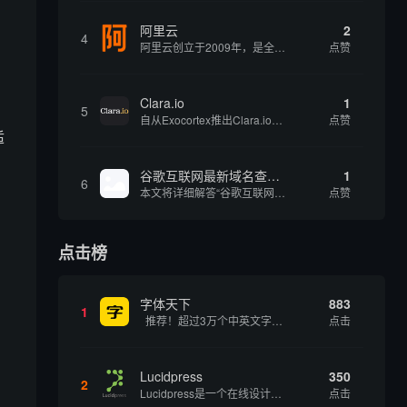
阿里云
2
4
阿里云创立于2009年，是全球领先的云计算及人工智能科技公司，致力于以在线公共服务的方式，提供安全、可靠的计算和数据处理能力，让计算和人工智能成为普惠科技。阿里云服务着制造、金融、政务、交通、医疗、电信、能源等众多领域的企业，包括中国联通、...
点赞
Clara.io
1
5
自从Exocortex推出Clara.io以来，它一直是三维市场的一个轰动。一个完全免费的三维计算机图形软件，它可以在任何兼容设备上的任何支持webGL的浏览器上运行，甚至是安卓系统。它允许设计师建模、制作动画、渲染和分享三维内容，其强大的...
点赞
适
谷歌互联网最新域名查询网址是什么
1
6
本文将详细解答“谷歌互联网最新域名查询网址是什么”这一常见问题，介绍谷歌官方域名查询及WHOIS服务的现状，并科普互联网域名基础知识、查询方式及实用建议，帮助用户正确掌握域名检索的方法，安全合理地获取所需信息。
点赞
点击榜
字体天下
883
1
推荐！超过3万个中英文字体免费下载！
点击
Lucidpress
350
2
Lucidpress是一个在线设计工具，可以帮助你快速创建专业的、令人惊叹的数字视觉内容，只需点击一个按钮就可以在线发布、打印或通过社交媒体分享。现在就下载，从试用版开始，让你看起来和感觉像个设计天才。
点击