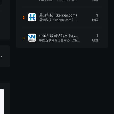
垦派科技（kenpai.com）
1
2
垦派科技（ kenpai.com ）是成都垦派科技有限公司旗下互联网基础资源服务平台，公司于2012年在中国成都成立，公司创始人团队深耕互联网基础资源领域20余年，拥有丰富的产品、运营、客户服务经验。 垦派产品 公司围绕互联网核心基础资源 ...
收藏
中国互联网络信息中心（CNNIC）
1
3
中国互联网络信息中心（China Internet Network Information Center，简称CNNIC）于1997年6月3日组建，现为工业和信息化部直属事业单位，行使国家互联网络信息中心职责。 作为中国信息社会重要的基础设...
收藏