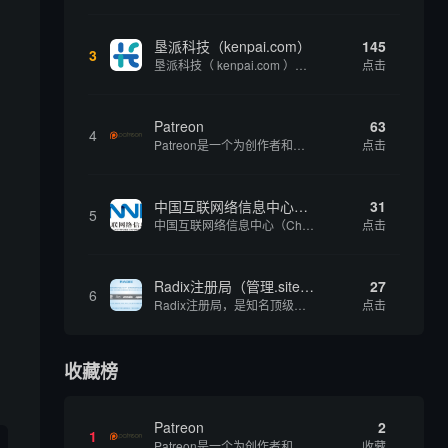
垦派科技（kenpai.com）
145
3
垦派科技（ kenpai.com ）是成都垦派科技有限公司旗下互联网基础资源服务平台，公司于2012年在中国成都成立，公司创始人团队深耕互联网基础资源领域20余年，拥有丰富的产品、运营、客户服务经验。 垦派产品 公司围绕互联网核心基础资源 ...
点击
Patreon
63
4
Patreon是一个为创作者和艺术家持续资助项目的筹款平台。成千上万的漫画创作者、游戏开发者、播客、音乐家和其他人以一种即时、互动和亲密的方式与粉丝接触和培养。Patreon打算改变人们为其工作获得报酬的方式，从广告支持的创作转向来自粉丝的...
点击
中国互联网络信息中心（CNNIC）
31
5
中国互联网络信息中心（China Internet Network Information Center，简称CNNIC）于1997年6月3日组建，现为工业和信息化部直属事业单位，行使国家互联网络信息中心职责。 作为中国信息社会重要的基础设...
点击
Radix注册局（管理.site、.online等顶级域名）
27
6
。
Radix注册局，是知名顶级域名注册管理机构，目前已有：.SITE,.ONLINE,.STORE,.TECH,.FUN,.WEBSITE,.SPACE,.PRESS,.UNO,和.HOST域名通过中国工业和信息化部备案。
点击
收藏榜
Patreon
2
1
Patreon是一个为创作者和艺术家持续资助项目的筹款平台。成千上万的漫画创作者、游戏开发者、播客、音乐家和其他人以一种即时、互动和亲密的方式与粉丝接触和培养。Patreon打算改变人们为其工作获得报酬的方式，从广告支持的创作转向来自粉丝的...
收藏