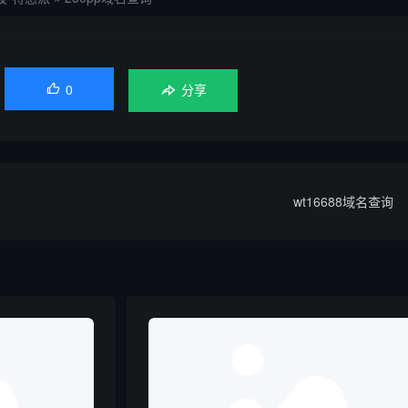
0

分享
wt16688域名查询