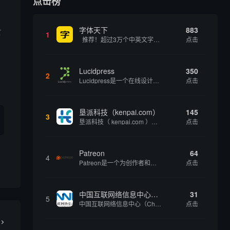
点击榜
字体天下
883
信
1
推荐！超过3万个中英文字体免费下载！
点击
Lucidpress
350
2
Lucidpress是一个在线设计工具，可以帮助你快速创建专业的、令人惊叹的数字视觉内容，只需点击一个按钮就可以在线发布、打印或通过社交媒体分享。现在就下载，从试用版开始，让你看起来和感觉像个设计天才。
点击
垦派科技（kenpai.com）
145
3
垦派科技（ kenpai.com ）是成都垦派科技有限公司旗下互联网基础资源服务平台，公司于2012年在中国成都成立，公司创始人团队深耕互联网基础资源领域20余年，拥有丰富的产品、运营、客户服务经验。 垦派产品 公司围绕互联网核心基础资源 ...
点击
Patreon
64
4
Patreon是一个为创作者和艺术家持续资助项目的筹款平台。成千上万的漫画创作者、游戏开发者、播客、音乐家和其他人以一种即时、互动和亲密的方式与粉丝接触和培养。Patreon打算改变人们为其工作获得报酬的方式，从广告支持的创作转向来自粉丝的...
点击
中国互联网络信息中心（CNNIC）
31
5
中国互联网络信息中心（China Internet Network Information Center，简称CNNIC）于1997年6月3日组建，现为工业和信息化部直属事业单位，行使国家互联网络信息中心职责。 作为中国信息社会重要的基础设...
点击