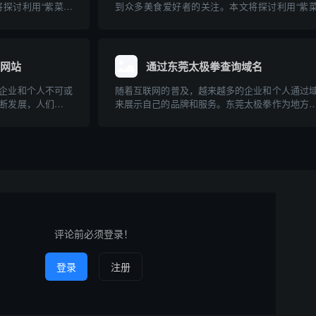
探讨利用“紫菜包
到众多美食爱好者的关注。本文将探讨利用“紫
询到的相关域名，
饭”这一关键词在互联网上可以查询到的相关域
业科普，涵盖其起
并对“紫菜包饭”这一美食进行专业科普，涵盖
寿司的区别，帮助
源、制作方法、营养价值及与中国寿司的区别，
读者全面...
名网站
通过东莞太极拳查询域名
企业和个人不可或
随着互联网的普及，越来越多的企业和个人通过
断发展，人们对域
来展示自己的品牌和服务。东莞太极拳作为地方
。taojz作为国
的传统武术项目，也开始进入互联网时代。那么
用户提供了便捷、
何通过“东莞太极拳”来查询相关域名？本文将系
过taojz平...
绍域名查询的基本方法、常见的平台、注意事项
对东莞太...
评论前必须登录！
登录
注册