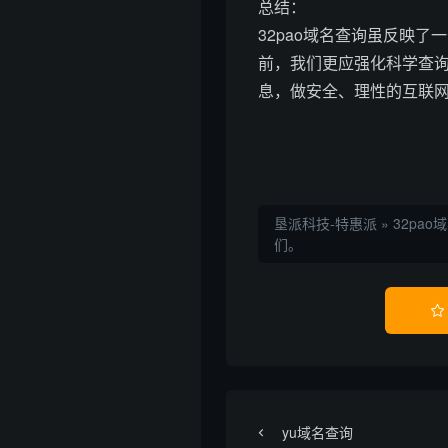
总结：
32pao域名查询虽反映
前，我们更应强化科学查
息，做安全、理性的互联
垦派科技-特惠派
»
32pao
们。

yu域名查询