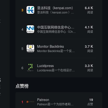
垦派科技（kenpai.com）
6.4 K
3
垦派科技（ kenpai.com ）是成都垦派科技有限公司旗下互联网基础资源服务平台，公司于2012年在中国成都成立，公司创始人团队深耕互联网基础资源领域20余年，拥有丰富的产品、运营、客户服务经验。 垦派产品 公司围绕互联网核心基础资源 ...
阅读
，
过
中国互联网络信息中心（CNNIC）
4.1 K
4
中国互联网络信息中心（China Internet Network Information Center，简称CNNIC）于1997年6月3日组建，现为工业和信息化部直属事业单位，行使国家互联网络信息中心职责。 作为中国信息社会重要的基础设...
阅读
Monitor Backlinks
3.7 K
5
Monitor Backlinks是一个反向链接监测和分析工具，网络营销人员用来分析他们自己的网站或竞争对手的网站的反向链接。该工具定期发送关于你的网站的新链接、破损或旧的反向链接、竞争对手的链接情况和更好的SEO想法的更新。各种反向链接指...
阅读
Lucidpress
3.3 K
6
Lucidpress是一个在线设计工具，可以帮助你快速创建专业的、令人惊叹的数字视觉内容，只需点击一个按钮就可以在线发布、打印或通过社交媒体分享。现在就下载，从试用版开始，让你看起来和感觉像个设计天才。
阅读
名
点赞榜
征
侵
Patreon
19
1
Patreon是一个为创作者和艺术家持续资助项目的筹款平台。成千上万的漫画创作者、游戏开发者、播客、音乐家和其他人以一种即时、互动和亲密的方式与粉丝接触和培养。Patreon打算改变人们为其工作获得报酬的方式，从广告支持的创作转向来自粉丝的...
点赞