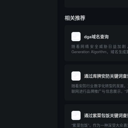
相关推荐
dga域名查询
随着网络安全威胁日益加剧，DG
Generation Algorithm，
意软件用来规避追踪与封锁的常见
询技术是识别和防范此类威胁的关
细介绍DGA域名的原理、危害、查..
通过库牌安防关键词查
随着安防行业数字化转型的发展，
联网进行品牌推广与信息展示，“
知名品牌，其相关域名受到行业关
“库牌安防”关键词在主流平台检
并对安防公司为何重视域名布局进
通过紫菜包饭关键词查
“紫菜包饭”，作为一种深受大众