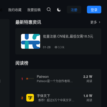
本站
我的收藏
我要投稿
注册
登录

最新特惠资讯
更多

批量注册.CN域名,最低仅需18.5元
01-28
3.3 K
阅读榜
Patreon
2.2 W
1
和
Patreon是一个为创作者和艺术家持续资助项目的筹款平台。成千上万的漫画创作者、游戏开发者、播客、音乐家和其他人以一种即时、互动和亲密的方式与粉丝接触和培养。Patreon打算改变人们为其工作获得报酬的方式，从广告支持的创作转向来自粉丝的...
阅读
字体天下
1.0 W
2
推荐！超过3万个中英文字体免费下载！
阅读