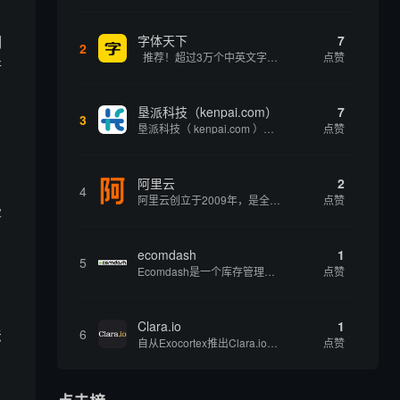
明
字体天下
7
2
推荐！超过3万个中英文字体免费下载！
点赞
行
垦派科技（kenpai.com）
7
3
垦派科技（ kenpai.com ）是成都垦派科技有限公司旗下互联网基础资源服务平台，公司于2012年在中国成都成立，公司创始人团队深耕互联网基础资源领域20余年，拥有丰富的产品、运营、客户服务经验。 垦派产品 公司围绕互联网核心基础资源 ...
点赞
阿里云
2
4
阿里云创立于2009年，是全球领先的云计算及人工智能科技公司，致力于以在线公共服务的方式，提供安全、可靠的计算和数据处理能力，让计算和人工智能成为普惠科技。阿里云服务着制造、金融、政务、交通、医疗、电信、能源等众多领域的企业，包括中国联通、...
点赞
露
ecomdash
1
5
Ecomdash是一个库存管理工具，帮助电子商务企业主实现在线运营的自动化。这个工具使在线零售商有能力将与库存、运输和产品上市有关的繁琐任务自动化。卖家可以从一个方便的仪表盘上管理各种多渠道功能。
点赞
、
Clara.io
1
法
6
自从Exocortex推出Clara.io以来，它一直是三维市场的一个轰动。一个完全免费的三维计算机图形软件，它可以在任何兼容设备上的任何支持webGL的浏览器上运行，甚至是安卓系统。它允许设计师建模、制作动画、渲染和分享三维内容，其强大的...
点赞