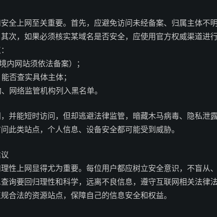
和安全上网至关重要。首先，应避免访问未经备案、归属主体不
。其次，如果必须核实某域名是否安全，应使用官方权威渠道进
点：
中国境内网站须依法备案）；
明，能否查实具体主体；
机构、网络监管机构列入黑名单。
网，并能短时访问，但却逃避法律监管，暗藏木马病毒、隐私泄
访问此类站点，个人信息、设备安全都可能受到威胁。
建议
和理性上网显得尤为重要。每位用户都应树立安全意识，不盲从
息查询要回归理性和科学，远离不良信息，遵守互联网相关法律
正规合法的资源站点，保障自己的信息安全和权益。