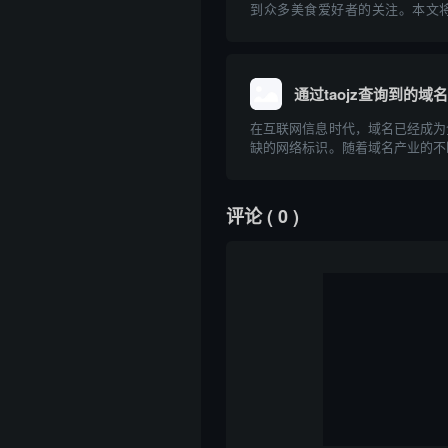
到众多美食爱好者的关注。本文将
饭”这一关键词在互联网上可以查
并对“紫菜包饭”这一美食进行专
源、制作方法、营养价值及与中国
读者全面...
通过taojz查询到的域
在互联网信息时代，域名已经成为
缺的网络标识。随着域名产业的不
名的注册、交易和管理需求也愈发旺盛
内知名的域名查询与交易平台，为
高效的域名查询服务。本文将详细介绍通
评论
( 0 )