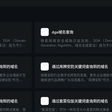
dga域名查询
A（Domain
随着网络安全威胁日益加剧，DGA（Doma
域名生成算法）成为不少恶
Generation Algorithm，域名生成算法）成为不
手段。DGA域名查
意软件用来规避追踪与封锁的常见手段。DGA域
键工具。本文将详
询技术是识别和防范此类威胁的关键工具。本文
.
细介绍DGA域名的原理、危害、查...
询到的域名
通过库牌安防关键词查询到的域名
更多企业借助于互
随着安防行业数字化转型的发展，更多企业借助
库牌安防”作为其中
联网进行品牌推广与信息展示，“库牌安防”作为
注。本文梳理通过
知名品牌，其相关域名受到行业关注。本文梳理
索得到的相关域名，
“库牌安防”关键词在主流平台检索得到的相关域
行专业科普。
并对安防公司为何重视域名布局进行专业科普。
询到的域名
通过紫菜包饭关键词查询到的域名
喜爱的韩式美食，受
“紫菜包饭”，作为一种深受大众喜爱的韩式美食