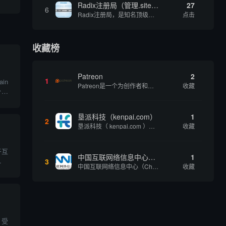
Radix注册局（管理.site、.online等顶级域名）
27
6
Radix注册局，是知名顶级域名注册管理机构，目前已有：.SITE,.ONLINE,.STORE,.TECH,.FUN,.WEBSITE,.SPACE,.PRESS,.UNO,和.HOST域名通过中国工业和信息化部备案。
点击
收藏榜
Patreon
2
1
in
Patreon是一个为创作者和艺术家持续资助项目的筹款平台。成千上万的漫画创作者、游戏开发者、播客、音乐家和其他人以一种即时、互动和亲密的方式与粉丝接触和培养。Patreon打算改变人们为其工作获得报酬的方式，从广告支持的创作转向来自粉丝的...
收藏
少恶
名查
将详
垦派科技（kenpai.com）
1
2
垦派科技（ kenpai.com ）是成都垦派科技有限公司旗下互联网基础资源服务平台，公司于2012年在中国成都成立，公司创始人团队深耕互联网基础资源领域20余年，拥有丰富的产品、运营、客户服务经验。 垦派产品 公司围绕互联网核心基础资源 ...
收藏
于互
中国互联网络信息中心（CNNIC）
1
其中
3
中国互联网络信息中心（China Internet Network Information Center，简称CNNIC）于1997年6月3日组建，现为工业和信息化部直属事业单位，行使国家互联网络信息中心职责。 作为中国信息社会重要的基础设...
收藏
通过
名，
，受