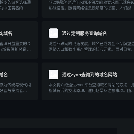
越多的游客选择通
“无烟锅炉”是近年来因环保及能效要求而迅速兴
为中国著名的旅游
热能设备。随着网络信息透明度的提高，人们越
本文将介绍如何通
多地通过互联网查询、比较各种无烟锅炉产品
域名，并为游客合
牌。本文介绍了与无烟锅炉相关的主要专业网站
特点，并针对无烟锅炉的原理、应用及选购建议
了深入科普...
询域名
通过定制服务查询域名
管理日益重要的今
随着互联网的飞速发展，域名已成为企业品牌塑
与域名保护紧密结
网络入口和数字资产管理的核心元素。面对日益
域名，是品牌全球
的域名注册需求和复杂的市场“抢注”环境，传统
环。本文介绍了马
名查询方式正逐渐暴露出局限性。相比之下，基
查询的关联，以及
数据和多样化需求定制的查询服务，能够为用户
更高效、...
域名
通过zyon查询到的域名网站
作为传统与现代相
本文将介绍通过zyon平台查询域名网站的方法，
好者与投资者的关
析其背后的技术原理、适用场景及注意事项。随
说，了解其市场价
联网的发展，域名信息在网络安全、品牌保护和
本文将介绍如何通
追踪等领域日益重要，掌握高效的域名查询方式
并推荐几个相关的
广大技术人员和普通用户的需求。本文将以专业
俗的角...