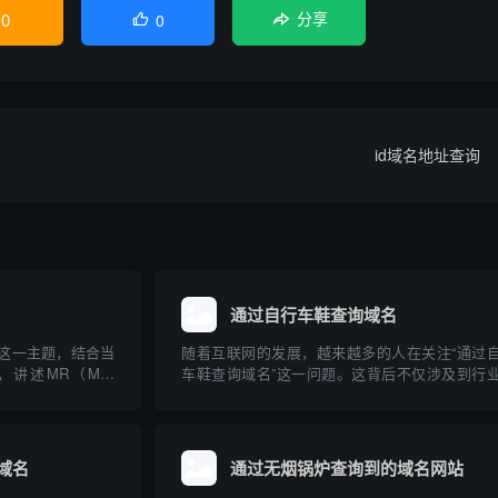
0
0

分享
id域名地址查询
通过自行车鞋查询域名
”这一主题，结合当
随着互联网的发展，越来越多的人在关注“通过
述MR（Mail
车鞋查询域名”这一问题。这背后不仅涉及到行
域名解析中的实际用途和
品在网络上的独特标识，更牵扯到企业品牌建设
与操作步骤。文章
子商务及网络安全等多重维度。本文将系统科普
..
自行车鞋查询域名的实际含义、操作方法、关联
及其对自行...
域名
通过无烟锅炉查询到的域名网站