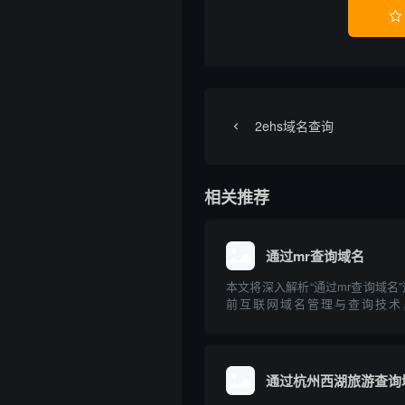

2ehs域名查询
相关推荐
通过mr查询域名
本文将深入解析“通过mr查询域名
前互联网域名管理与查询技术，讲
Relay/Message Relay）在
常见方法，并介绍相关的专业工具
内容兼顾理论与实操，旨在帮助读者.
通过杭州西湖旅游查询