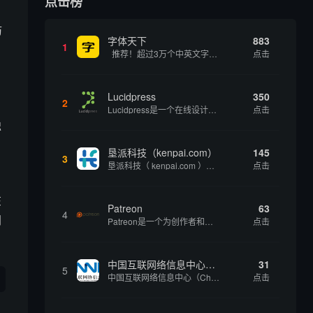
点击榜
防
字体天下
883
1
推荐！超过3万个中英文字体免费下载！
点击
Lucidpress
350
2
，
Lucidpress是一个在线设计工具，可以帮助你快速创建专业的、令人惊叹的数字视觉内容，只需点击一个按钮就可以在线发布、打印或通过社交媒体分享。现在就下载，从试用版开始，让你看起来和感觉像个设计天才。
点击
独
垦派科技（kenpai.com）
145
3
垦派科技（ kenpai.com ）是成都垦派科技有限公司旗下互联网基础资源服务平台，公司于2012年在中国成都成立，公司创始人团队深耕互联网基础资源领域20余年，拥有丰富的产品、运营、客户服务经验。 垦派产品 公司围绕互联网核心基础资源 ...
点击
在
Patreon
63
4
网
Patreon是一个为创作者和艺术家持续资助项目的筹款平台。成千上万的漫画创作者、游戏开发者、播客、音乐家和其他人以一种即时、互动和亲密的方式与粉丝接触和培养。Patreon打算改变人们为其工作获得报酬的方式，从广告支持的创作转向来自粉丝的...
点击
中国互联网络信息中心（CNNIC）
31
5
中国互联网络信息中心（China Internet Network Information Center，简称CNNIC）于1997年6月3日组建，现为工业和信息化部直属事业单位，行使国家互联网络信息中心职责。 作为中国信息社会重要的基础设...
点击