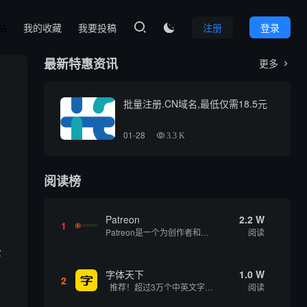
本站
我的收藏
我要投稿
注册
登录

最新特惠资讯
更多

批量注册.CN域名,最低仅需18.5元
01-28
3.3 K
阅读榜
Patreon
2.2 W
1
Patreon是一个为创作者和艺术家持续资助项目的筹款平台。成千上万的漫画创作者、游戏开发者、播客、音乐家和其他人以一种即时、互动和亲密的方式与粉丝接触和培养。Patreon打算改变人们为其工作获得报酬的方式，从广告支持的创作转向来自粉丝的...
阅读
全
字体天下
1.0 W
2
推荐！超过3万个中英文字体免费下载！
阅读