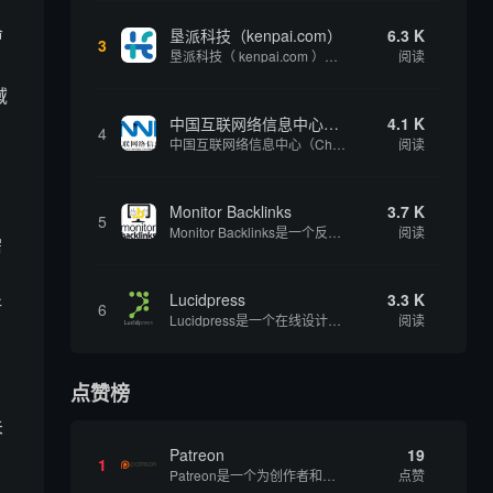
命
垦派科技（kenpai.com）
6.3 K
3
垦派科技（ kenpai.com ）是成都垦派科技有限公司旗下互联网基础资源服务平台，公司于2012年在中国成都成立，公司创始人团队深耕互联网基础资源领域20余年，拥有丰富的产品、运营、客户服务经验。 垦派产品 公司围绕互联网核心基础资源 ...
阅读
域
中国互联网络信息中心（CNNIC）
4.1 K
4
中国互联网络信息中心（China Internet Network Information Center，简称CNNIC）于1997年6月3日组建，现为工业和信息化部直属事业单位，行使国家互联网络信息中心职责。 作为中国信息社会重要的基础设...
阅读
Monitor Backlinks
3.7 K
5
Monitor Backlinks是一个反向链接监测和分析工具，网络营销人员用来分析他们自己的网站或竞争对手的网站的反向链接。该工具定期发送关于你的网站的新链接、破损或旧的反向链接、竞争对手的链接情况和更好的SEO想法的更新。各种反向链接指...
阅读
需
Lucidpress
3.3 K
所
6
Lucidpress是一个在线设计工具，可以帮助你快速创建专业的、令人惊叹的数字视觉内容，只需点击一个按钮就可以在线发布、打印或通过社交媒体分享。现在就下载，从试用版开始，让你看起来和感觉像个设计天才。
阅读
点赞榜
关
Patreon
19
1
Patreon是一个为创作者和艺术家持续资助项目的筹款平台。成千上万的漫画创作者、游戏开发者、播客、音乐家和其他人以一种即时、互动和亲密的方式与粉丝接触和培养。Patreon打算改变人们为其工作获得报酬的方式，从广告支持的创作转向来自粉丝的...
点赞