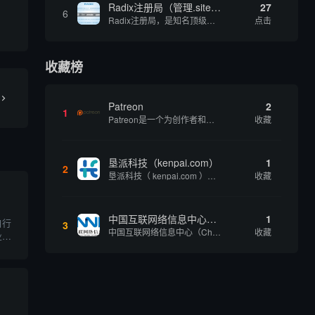
Radix注册局（管理.site、.online等顶级域名）
27
6
Radix注册局，是知名顶级域名注册管理机构，目前已有：.SITE,.ONLINE,.STORE,.TECH,.FUN,.WEBSITE,.SPACE,.PRESS,.UNO,和.HOST域名通过中国工业和信息化部备案。
点击
收藏榜
Patreon
2
1
Patreon是一个为创作者和艺术家持续资助项目的筹款平台。成千上万的漫画创作者、游戏开发者、播客、音乐家和其他人以一种即时、互动和亲密的方式与粉丝接触和培养。Patreon打算改变人们为其工作获得报酬的方式，从广告支持的创作转向来自粉丝的...
收藏
垦派科技（kenpai.com）
1
2
垦派科技（ kenpai.com ）是成都垦派科技有限公司旗下互联网基础资源服务平台，公司于2012年在中国成都成立，公司创始人团队深耕互联网基础资源领域20余年，拥有丰富的产品、运营、客户服务经验。 垦派产品 公司围绕互联网核心基础资源 ...
收藏
中国互联网络信息中心（CNNIC）
1
自行
3
中国互联网络信息中心（China Internet Network Information Center，简称CNNIC）于1997年6月3日组建，现为工业和信息化部直属事业单位，行使国家互联网络信息中心职责。 作为中国信息社会重要的基础设...
收藏
业产
、电
通过
知识