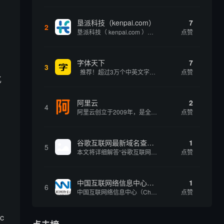
垦派科技（kenpai.com）
7
2
垦派科技（ kenpai.com ）是成都垦派科技有限公司旗下互联网基础资源服务平台，公司于2012年在中国成都成立，公司创始人团队深耕互联网基础资源领域20余年，拥有丰富的产品、运营、客户服务经验。 垦派产品 公司围绕互联网核心基础资源 ...
点赞
字体天下
7
3
推荐！超过3万个中英文字体免费下载！
点赞
忆
阿里云
2
，
4
阿里云创立于2009年，是全球领先的云计算及人工智能科技公司，致力于以在线公共服务的方式，提供安全、可靠的计算和数据处理能力，让计算和人工智能成为普惠科技。阿里云服务着制造、金融、政务、交通、医疗、电信、能源等众多领域的企业，包括中国联通、...
点赞
谷歌互联网最新域名查询网址是什么
1
5
本文将详细解答“谷歌互联网最新域名查询网址是什么”这一常见问题，介绍谷歌官方域名查询及WHOIS服务的现状，并科普互联网域名基础知识、查询方式及实用建议，帮助用户正确掌握域名检索的方法，安全合理地获取所需信息。
点赞
中国互联网络信息中心（CNNIC）
1
6
、
中国互联网络信息中心（China Internet Network Information Center，简称CNNIC）于1997年6月3日组建，现为工业和信息化部直属事业单位，行使国家互联网络信息中心职责。 作为中国信息社会重要的基础设...
点赞
c