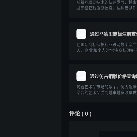
随着互联网技术的快速发展，越来
过网络获取旅游信息。杭州西湖作
胜地，拥有丰富的旅游信息资源。
过互联网查询杭州西湖的旅游相关
理规划出行提供专业的指导意见。
通过马德里商标注册查
在国际商标保护和互联网数字资产
天，企业和个人常常将商标注册
合。通过马德里商标注册体系查询
布局和防止知识产权纠纷的重要一
德里商标注册的基本流程、与域名
如何有效利用...
通过仿古铜雕价格查询
随着艺术品市场的繁荣，仿古铜雕
结合的艺术品受到越来越多收藏爱
注。对于意欲入手仿古铜雕的人来
格及相关查询方式变得尤为重要。
过互联网进行仿古铜雕价格查询，
评论
( 0 )
价格查询域...