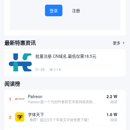
登录
注册
最新特惠资讯
更多

批量注册.CN域名,最低仅需18.5元
01-28
3.3 K
阅读榜
Patreon
2.2 W
1
Patreon是一个为创作者和艺术家持续资助项目的筹款平台。成千上万的漫画创作者、游戏开发者、播客、音乐家和其他人以一种即时、互动和亲密的方式与粉丝接触和培养。Patreon打算改变人们为其工作获得报酬的方式，从广告支持的创作转向来自粉丝的...
阅读
字体天下
1.0 W
2
推荐！超过3万个中英文字体免费下载！
阅读