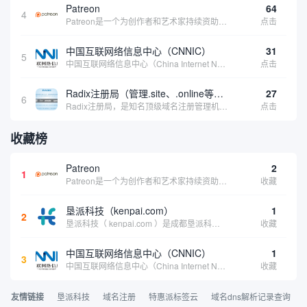
Patreon
64
4
Patreon是一个为创作者和艺术家持续资助项目的筹款平台。成千上万的漫画创作者、游戏开发者、播客、音乐家和其他人以一种即时、互动和亲密的方式与粉丝接触和培养。Patreon打算改变人们为其工作获得报酬的方式，从广告支持的创作转向来自粉丝的...
点击
中国互联网络信息中心（CNNIC）
31
5
中国互联网络信息中心（China Internet Network Information Center，简称CNNIC）于1997年6月3日组建，现为工业和信息化部直属事业单位，行使国家互联网络信息中心职责。 作为中国信息社会重要的基础设...
点击
Radix注册局（管理.site、.online等顶级域名）
27
6
Radix注册局，是知名顶级域名注册管理机构，目前已有：.SITE,.ONLINE,.STORE,.TECH,.FUN,.WEBSITE,.SPACE,.PRESS,.UNO,和.HOST域名通过中国工业和信息化部备案。
点击
收藏榜
Patreon
2
1
Patreon是一个为创作者和艺术家持续资助项目的筹款平台。成千上万的漫画创作者、游戏开发者、播客、音乐家和其他人以一种即时、互动和亲密的方式与粉丝接触和培养。Patreon打算改变人们为其工作获得报酬的方式，从广告支持的创作转向来自粉丝的...
收藏
垦派科技（kenpai.com）
1
2
垦派科技（ kenpai.com ）是成都垦派科技有限公司旗下互联网基础资源服务平台，公司于2012年在中国成都成立，公司创始人团队深耕互联网基础资源领域20余年，拥有丰富的产品、运营、客户服务经验。 垦派产品 公司围绕互联网核心基础资源 ...
收藏
中国互联网络信息中心（CNNIC）
1
3
中国互联网络信息中心（China Internet Network Information Center，简称CNNIC）于1997年6月3日组建，现为工业和信息化部直属事业单位，行使国家互联网络信息中心职责。 作为中国信息社会重要的基础设...
收藏
友情链接
垦派科技
域名注册
特惠派标签云
域名dns解析记录查询