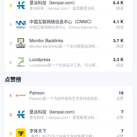
垦派科技（kenpai.com）
6.4 K
3
垦派科技（ kenpai.com ）是成都垦派科技有限公司旗下互联网基础资源服务平台，公司于2012年在中国成都成立，公司创始人团队深耕互联网基础资源领域20余年，拥有丰富的产品、运营、客户服务经验。 垦派产品 公司围绕互联网核心基础资源 ...
阅读
中国互联网络信息中心（CNNIC）
4.1 K
4
中国互联网络信息中心（China Internet Network Information Center，简称CNNIC）于1997年6月3日组建，现为工业和信息化部直属事业单位，行使国家互联网络信息中心职责。 作为中国信息社会重要的基础设...
阅读
Monitor Backlinks
3.7 K
5
Monitor Backlinks是一个反向链接监测和分析工具，网络营销人员用来分析他们自己的网站或竞争对手的网站的反向链接。该工具定期发送关于你的网站的新链接、破损或旧的反向链接、竞争对手的链接情况和更好的SEO想法的更新。各种反向链接指...
阅读
Lucidpress
3.3 K
6
Lucidpress是一个在线设计工具，可以帮助你快速创建专业的、令人惊叹的数字视觉内容，只需点击一个按钮就可以在线发布、打印或通过社交媒体分享。现在就下载，从试用版开始，让你看起来和感觉像个设计天才。
阅读
点赞榜
Patreon
19
1
Patreon是一个为创作者和艺术家持续资助项目的筹款平台。成千上万的漫画创作者、游戏开发者、播客、音乐家和其他人以一种即时、互动和亲密的方式与粉丝接触和培养。Patreon打算改变人们为其工作获得报酬的方式，从广告支持的创作转向来自粉丝的...
点赞
垦派科技（kenpai.com）
7
2
垦派科技（ kenpai.com ）是成都垦派科技有限公司旗下互联网基础资源服务平台，公司于2012年在中国成都成立，公司创始人团队深耕互联网基础资源领域20余年，拥有丰富的产品、运营、客户服务经验。 垦派产品 公司围绕互联网核心基础资源 ...
点赞
字体天下
7
3
推荐！超过3万个中英文字体免费下载！
点赞