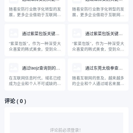
查询技术是识别和防范此类威
查询技术是识别和防范此类威
胁的关键工具。本文将详细介
胁的关键工具。本文将详细介
随着安防行业数字化转型的发
随着安防行业数字化转型的发
绍DGA域名的原理、危害、
绍DGA域名的原理、危害、
展，更多企业借助于互联网进
展，更多企业借助于互联网进
查...
查...
行品牌推广与信息展示，“库牌
行品牌推广与信息展示，“库牌
安防”作为其中知名品牌，其相
安防”作为其中知名品牌，其相
关域名受到行业关注。本文梳
关域名受到行业关注。本文梳
通过紫菜包饭关键词查询到的域名
通过紫菜包饭关键词查询到的域名
理通过“库牌安防”关键词在主
理通过“库牌安防”关键词在主
流平台检索得到的相关域名，
流平台检索得到的相关域名，
“紫菜包饭”，作为一种深受大
“紫菜包饭”，作为一种深受大
并对安防公司为何重视域名布
并对安防公司为何重视域名布
众喜爱的韩式美食，受到众多
众喜爱的韩式美食，受到众多
局进行专业科普。
局进行专业科普。
美食爱好者的关注。本文将探
美食爱好者的关注。本文将探
讨利用“紫菜包饭”这一关键词
讨利用“紫菜包饭”这一关键词
在互联网上可以查询到的相关
在互联网上可以查询到的相关
通过taojz查询到的域名网站
通过东莞太极拳查询域名
域名，并对“紫菜包饭”这一美
域名，并对“紫菜包饭”这一美
食进行专业科普，涵盖其起
食进行专业科普，涵盖其起
在互联网信息时代，域名已经
随着互联网的普及，越来越多
源、制作方法、营养价值及与
源、制作方法、营养价值及与
成为企业和个人不可或缺的网
的企业和个人通过域名来展示
中国寿司的区别，帮助读者全
中国寿司的区别，帮助读者全
络标识。随着域名产业的不断
自己的品牌和服务。东莞太极
面...
面...
发展，人们对域名的注册、交
拳作为地方知名的传统武术项
评论
( 0 )
易和管理需求也愈发旺盛。
目，也开始进入互联网时代。
taojz作为国内知名的域名查询
那么，如何通过“东莞太极拳”
与交易平台，为用户提供了便
来查询相关域名？本文将系统
捷、高效的域名查询服务。本
介绍域名查询的基本方法、常
文将详细介绍通过taojz平...
见的平台、注意事项以及对东
莞太...
评论前必须登录！