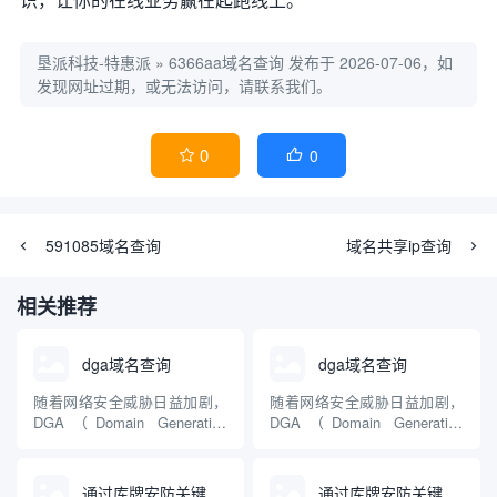
垦派科技-特惠派
»
6366aa域名查询
发布于 2026-07-06，如
发现网址过期，或无法访问，请联系我们。
0
0


591085域名查询
域名共享ip查询
相关推荐
dga域名查询
dga域名查询
随着网络安全威胁日益加剧，
随着网络安全威胁日益加剧，
DGA（Domain Generation
DGA（Domain Generation
Algorithm，域名生成算法）成
Algorithm，域名生成算法）成
为不少恶意软件用来规避追踪
为不少恶意软件用来规避追踪
与封锁的常见手段。DGA域名
与封锁的常见手段。DGA域名
通过库牌安防关键词查询到的域名
通过库牌安防关键词查询到的域名