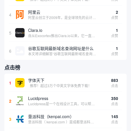
阿里云
2
4
阿里云创立于2009年，是全球领先的云计算及人工智能科技公司，致力于以在线公共服务的方式，提供安全、可靠的计算和数据处理能力，让计算和人工智能成为普惠科技。阿里云服务着制造、金融、政务、交通、医疗、电信、能源等众多领域的企业，包括中国联通、...
点赞
Clara.io
1
5
自从Exocortex推出Clara.io以来，它一直是三维市场的一个轰动。一个完全免费的三维计算机图形软件，它可以在任何兼容设备上的任何支持webGL的浏览器上运行，甚至是安卓系统。它允许设计师建模、制作动画、渲染和分享三维内容，其强大的...
点赞
谷歌互联网最新域名查询网址是什么
1
6
本文将详细解答“谷歌互联网最新域名查询网址是什么”这一常见问题，介绍谷歌官方域名查询及WHOIS服务的现状，并科普互联网域名基础知识、查询方式及实用建议，帮助用户正确掌握域名检索的方法，安全合理地获取所需信息。
点赞
点击榜
字体天下
883
1
推荐！超过3万个中英文字体免费下载！
点击
Lucidpress
350
2
Lucidpress是一个在线设计工具，可以帮助你快速创建专业的、令人惊叹的数字视觉内容，只需点击一个按钮就可以在线发布、打印或通过社交媒体分享。现在就下载，从试用版开始，让你看起来和感觉像个设计天才。
点击
垦派科技（kenpai.com）
145
3
垦派科技（ kenpai.com ）是成都垦派科技有限公司旗下互联网基础资源服务平台，公司于2012年在中国成都成立，公司创始人团队深耕互联网基础资源领域20余年，拥有丰富的产品、运营、客户服务经验。 垦派产品 公司围绕互联网核心基础资源 ...
点击