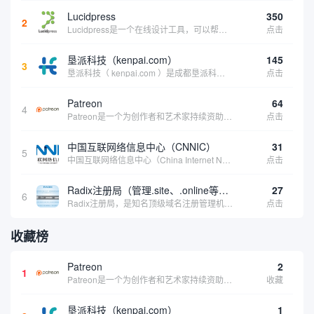
Lucidpress
350
2
Lucidpress是一个在线设计工具，可以帮助你快速创建专业的、令人惊叹的数字视觉内容，只需点击一个按钮就可以在线发布、打印或通过社交媒体分享。现在就下载，从试用版开始，让你看起来和感觉像个设计天才。
点击
垦派科技（kenpai.com）
145
3
垦派科技（ kenpai.com ）是成都垦派科技有限公司旗下互联网基础资源服务平台，公司于2012年在中国成都成立，公司创始人团队深耕互联网基础资源领域20余年，拥有丰富的产品、运营、客户服务经验。 垦派产品 公司围绕互联网核心基础资源 ...
点击
Patreon
64
4
Patreon是一个为创作者和艺术家持续资助项目的筹款平台。成千上万的漫画创作者、游戏开发者、播客、音乐家和其他人以一种即时、互动和亲密的方式与粉丝接触和培养。Patreon打算改变人们为其工作获得报酬的方式，从广告支持的创作转向来自粉丝的...
点击
中国互联网络信息中心（CNNIC）
31
5
中国互联网络信息中心（China Internet Network Information Center，简称CNNIC）于1997年6月3日组建，现为工业和信息化部直属事业单位，行使国家互联网络信息中心职责。 作为中国信息社会重要的基础设...
点击
Radix注册局（管理.site、.online等顶级域名）
27
6
Radix注册局，是知名顶级域名注册管理机构，目前已有：.SITE,.ONLINE,.STORE,.TECH,.FUN,.WEBSITE,.SPACE,.PRESS,.UNO,和.HOST域名通过中国工业和信息化部备案。
点击
收藏榜
Patreon
2
1
Patreon是一个为创作者和艺术家持续资助项目的筹款平台。成千上万的漫画创作者、游戏开发者、播客、音乐家和其他人以一种即时、互动和亲密的方式与粉丝接触和培养。Patreon打算改变人们为其工作获得报酬的方式，从广告支持的创作转向来自粉丝的...
收藏
垦派科技（kenpai.com）
1