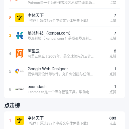
Patreon是一个为创作者和艺术家持续资助项目的筹款平台。成千上万的漫画创作者、游戏开发者、播客、音乐家和其他人以一种即时、互动和亲密的方式与粉丝接触和培养。Patreon打算改变人们为其工作获得报酬的方式，从广告支持的创作转向来自粉丝的...
点赞
字体天下
7
2
推荐！超过3万个中英文字体免费下载！
点赞
垦派科技（kenpai.com）
7
3
垦派科技（ kenpai.com ）是成都垦派科技有限公司旗下互联网基础资源服务平台，公司于2012年在中国成都成立，公司创始人团队深耕互联网基础资源领域20余年，拥有丰富的产品、运营、客户服务经验。 垦派产品 公司围绕互联网核心基础资源 ...
点赞
阿里云
2
4
阿里云创立于2009年，是全球领先的云计算及人工智能科技公司，致力于以在线公共服务的方式，提供安全、可靠的计算和数据处理能力，让计算和人工智能成为普惠科技。阿里云服务着制造、金融、政务、交通、医疗、电信、能源等众多领域的企业，包括中国联通、...
点赞
Google Web Designer
1
5
提供网页设计师软件，允许你创建与任何设备兼容的、有吸引力的HTML5网站。它具有预编程的网页组件、事件和页面、简单场景动画、3D内容创建、内容创建工具和谷歌集成等功能。内容创建工具包括形状和笔工具、标签工具和梯度编辑工具。
点赞
ecomdash
1
6
Ecomdash是一个库存管理工具，帮助电子商务企业主实现在线运营的自动化。这个工具使在线零售商有能力将与库存、运输和产品上市有关的繁琐任务自动化。卖家可以从一个方便的仪表盘上管理各种多渠道功能。
点赞
点击榜
字体天下
883
1
推荐！超过3万个中英文字体免费下载！
点击