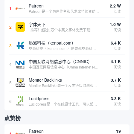
Patreon
2.2 W
1
Patreon是一个为创作者和艺术家持续资助项目的筹款平台。成千上万的漫画创作者、游戏开发者、播客、音乐家和其他人以一种即时、互动和亲密的方式与粉丝接触和培养。Patreon打算改变人们为其工作获得报酬的方式，从广告支持的创作转向来自粉丝的...
阅读
字体天下
1.0 W
2
推荐！超过3万个中英文字体免费下载！
阅读
垦派科技（kenpai.com）
6.4 K
3
垦派科技（ kenpai.com ）是成都垦派科技有限公司旗下互联网基础资源服务平台，公司于2012年在中国成都成立，公司创始人团队深耕互联网基础资源领域20余年，拥有丰富的产品、运营、客户服务经验。 垦派产品 公司围绕互联网核心基础资源 ...
阅读
中国互联网络信息中心（CNNIC）
4.1 K
4
中国互联网络信息中心（China Internet Network Information Center，简称CNNIC）于1997年6月3日组建，现为工业和信息化部直属事业单位，行使国家互联网络信息中心职责。 作为中国信息社会重要的基础设...
阅读
Monitor Backlinks
3.7 K
5
Monitor Backlinks是一个反向链接监测和分析工具，网络营销人员用来分析他们自己的网站或竞争对手的网站的反向链接。该工具定期发送关于你的网站的新链接、破损或旧的反向链接、竞争对手的链接情况和更好的SEO想法的更新。各种反向链接指...
阅读
Lucidpress
3.3 K
6
Lucidpress是一个在线设计工具，可以帮助你快速创建专业的、令人惊叹的数字视觉内容，只需点击一个按钮就可以在线发布、打印或通过社交媒体分享。现在就下载，从试用版开始，让你看起来和感觉像个设计天才。
阅读
点赞榜
Patreon
19
1