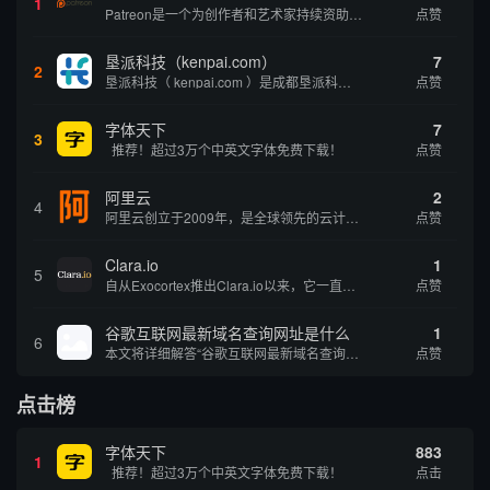
1
Patreon是一个为创作者和艺术家持续资助项目的筹款平台。成千上万的漫画创作者、游戏开发者、播客、音乐家和其他人以一种即时、互动和亲密的方式与粉丝接触和培养。Patreon打算改变人们为其工作获得报酬的方式，从广告支持的创作转向来自粉丝的...
点赞
垦派科技（kenpai.com）
7
2
垦派科技（ kenpai.com ）是成都垦派科技有限公司旗下互联网基础资源服务平台，公司于2012年在中国成都成立，公司创始人团队深耕互联网基础资源领域20余年，拥有丰富的产品、运营、客户服务经验。 垦派产品 公司围绕互联网核心基础资源 ...
点赞
字体天下
7
3
推荐！超过3万个中英文字体免费下载！
点赞
阿里云
2
4
阿里云创立于2009年，是全球领先的云计算及人工智能科技公司，致力于以在线公共服务的方式，提供安全、可靠的计算和数据处理能力，让计算和人工智能成为普惠科技。阿里云服务着制造、金融、政务、交通、医疗、电信、能源等众多领域的企业，包括中国联通、...
点赞
Clara.io
1
5
自从Exocortex推出Clara.io以来，它一直是三维市场的一个轰动。一个完全免费的三维计算机图形软件，它可以在任何兼容设备上的任何支持webGL的浏览器上运行，甚至是安卓系统。它允许设计师建模、制作动画、渲染和分享三维内容，其强大的...
点赞
谷歌互联网最新域名查询网址是什么
1
6
本文将详细解答“谷歌互联网最新域名查询网址是什么”这一常见问题，介绍谷歌官方域名查询及WHOIS服务的现状，并科普互联网域名基础知识、查询方式及实用建议，帮助用户正确掌握域名检索的方法，安全合理地获取所需信息。
点赞
点击榜
字体天下
883
1
推荐！超过3万个中英文字体免费下载！
点击