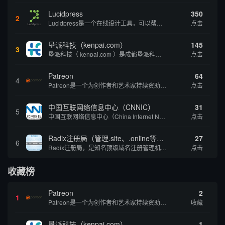
Lucidpress
350
2
Lucidpress是一个在线设计工具，可以帮助你快速创建专业的、令人惊叹的数字视觉内容，只需点击一个按钮就可以在线发布、打印或通过社交媒体分享。现在就下载，从试用版开始，让你看起来和感觉像个设计天才。
点击
垦派科技（kenpai.com）
145
3
垦派科技（ kenpai.com ）是成都垦派科技有限公司旗下互联网基础资源服务平台，公司于2012年在中国成都成立，公司创始人团队深耕互联网基础资源领域20余年，拥有丰富的产品、运营、客户服务经验。 垦派产品 公司围绕互联网核心基础资源 ...
点击
Patreon
64
4
Patreon是一个为创作者和艺术家持续资助项目的筹款平台。成千上万的漫画创作者、游戏开发者、播客、音乐家和其他人以一种即时、互动和亲密的方式与粉丝接触和培养。Patreon打算改变人们为其工作获得报酬的方式，从广告支持的创作转向来自粉丝的...
点击
中国互联网络信息中心（CNNIC）
31
5
中国互联网络信息中心（China Internet Network Information Center，简称CNNIC）于1997年6月3日组建，现为工业和信息化部直属事业单位，行使国家互联网络信息中心职责。 作为中国信息社会重要的基础设...
点击
Radix注册局（管理.site、.online等顶级域名）
27
6
Radix注册局，是知名顶级域名注册管理机构，目前已有：.SITE,.ONLINE,.STORE,.TECH,.FUN,.WEBSITE,.SPACE,.PRESS,.UNO,和.HOST域名通过中国工业和信息化部备案。
点击
收藏榜
Patreon
2
1
Patreon是一个为创作者和艺术家持续资助项目的筹款平台。成千上万的漫画创作者、游戏开发者、播客、音乐家和其他人以一种即时、互动和亲密的方式与粉丝接触和培养。Patreon打算改变人们为其工作获得报酬的方式，从广告支持的创作转向来自粉丝的...
收藏
垦派科技（kenpai.com）
1