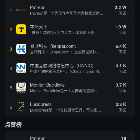
Patreon
2.2 W
1
Patreon是一个为创作者和艺术家持续资助项目的筹款平台。成千上万的漫画创作者、游戏开发者、播客、音乐家和其他人以一种即时、互动和亲密的方式与粉丝接触和培养。Patreon打算改变人们为其工作获得报酬的方式，从广告支持的创作转向来自粉丝的...
阅读
字体天下
1.0 W
2
推荐！超过3万个中英文字体免费下载！
阅读
垦派科技（kenpai.com）
6.4 K
3
垦派科技（ kenpai.com ）是成都垦派科技有限公司旗下互联网基础资源服务平台，公司于2012年在中国成都成立，公司创始人团队深耕互联网基础资源领域20余年，拥有丰富的产品、运营、客户服务经验。 垦派产品 公司围绕互联网核心基础资源 ...
阅读
中国互联网络信息中心（CNNIC）
4.1 K
4
中国互联网络信息中心（China Internet Network Information Center，简称CNNIC）于1997年6月3日组建，现为工业和信息化部直属事业单位，行使国家互联网络信息中心职责。 作为中国信息社会重要的基础设...
阅读
Monitor Backlinks
3.7 K
5
Monitor Backlinks是一个反向链接监测和分析工具，网络营销人员用来分析他们自己的网站或竞争对手的网站的反向链接。该工具定期发送关于你的网站的新链接、破损或旧的反向链接、竞争对手的链接情况和更好的SEO想法的更新。各种反向链接指...
阅读
Lucidpress
3.3 K
6
Lucidpress是一个在线设计工具，可以帮助你快速创建专业的、令人惊叹的数字视觉内容，只需点击一个按钮就可以在线发布、打印或通过社交媒体分享。现在就下载，从试用版开始，让你看起来和感觉像个设计天才。
阅读
点赞榜
Patreon
19