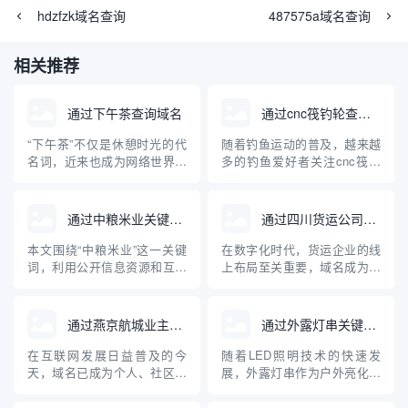
hdzfzk域名查询
487575a域名查询
相关推荐
通过下午茶查询域名
通过cnc筏钓轮查询域名
“下午茶”不仅是休憩时光的代
随着钓鱼运动的普及，越来越
名词，近来也成为网络世界中
多的钓鱼爱好者关注cnc筏钓
一款深受欢迎的域名查询工
轮等专业装备。与此同时，互
具。对于正在建站、创业和运
联网的发展使得相关设备和品
营企业的朋友来说，快速、准
牌的域名注册及查询成为大家
通过中粮米业关键词查询到的域名
通过四川货运公司查询域名
确地查询域名及其关联信息是
关心的问题。本文将从“cnc筏
一项十分重要的任务。本文将
钓轮”出发，介绍如何查询相关
本文围绕“中粮米业”这一关键
在数字化时代，货运企业的线
对“下午茶”域名查询工具的原
域名，并普及域名查询的基础
词，利用公开信息资源和互联
上布局至关重要，域名成为企
理、使用方法、优势及注意事
知识，帮助钓鱼装备品牌构...
网查询工具，检索分析现阶段
业网络身份的核心标识。本文
项进...
与“中粮米业”相关的主要域
将详细介绍如何通过四川货运
名，并探讨企业域名注册与保
公司查询其域名，以及域名在
通过燕京航城业主群查询域名
通过外露灯串关键词查询到的域名
护的重要性。通过具体案例，
货运行业中的重要作用，帮助
普及企业开展网络布局、加强
企业和个人规范管理和查询域
在互联网发展日益普及的今
随着LED照明技术的快速发
品牌保护的科普知识，为中小
名，提高网络安全意识。
天，域名已成为个人、社区、
展，外露灯串作为户外亮化工
企业互联网品牌建设提供参
企业展示自身及资源管理的重
程中的重要装饰与照明产品，
考。
要载体。对于像“燕京航城业主
其在市场上的关注度持续上