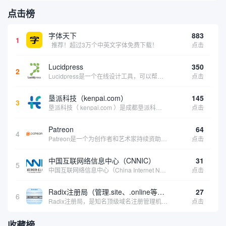
点击榜
字体天下
883
1
推荐！超过3万个中英文字体免费下载！
点击
Lucidpress
350
2
Lucidpress是一个在线设计工具，可以帮助你快速创建专业的、令人惊叹的数字视觉内容，只需点击一个按钮就可以在线发布、打印或通过社交媒体分享。现在就下载，从试用版开始，让你看起来和感觉像个设计天才。
点击
垦派科技（kenpai.com）
145
3
垦派科技（ kenpai.com ）是成都垦派科技有限公司旗下互联网基础资源服务平台，公司于2012年在中国成都成立，公司创始人团队深耕互联网基础资源领域20余年，拥有丰富的产品、运营、客户服务经验。 垦派产品 公司围绕互联网核心基础资源 ...
点击
Patreon
64
4
Patreon是一个为创作者和艺术家持续资助项目的筹款平台。成千上万的漫画创作者、游戏开发者、播客、音乐家和其他人以一种即时、互动和亲密的方式与粉丝接触和培养。Patreon打算改变人们为其工作获得报酬的方式，从广告支持的创作转向来自粉丝的...
点击
中国互联网络信息中心（CNNIC）
31
5
中国互联网络信息中心（China Internet Network Information Center，简称CNNIC）于1997年6月3日组建，现为工业和信息化部直属事业单位，行使国家互联网络信息中心职责。 作为中国信息社会重要的基础设...
点击
Radix注册局（管理.site、.online等顶级域名）
27
6
Radix注册局，是知名顶级域名注册管理机构，目前已有：.SITE,.ONLINE,.STORE,.TECH,.FUN,.WEBSITE,.SPACE,.PRESS,.UNO,和.HOST域名通过中国工业和信息化部备案。
点击
收藏榜