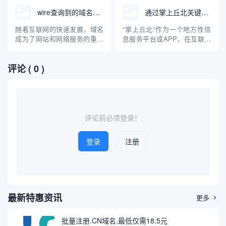
群”这样的社区组织，如何通过
升。用户或企业在选择外露灯
wire查询到的域名网站
通过掌上丘北关键词查询到的域名
群体资源、技术手段高效查找
串产品时，经常通过关键词搜
相关域名，成为业主们关注的
索，以获得相关的资讯、产品
随着互联网的快速发展，域名
“掌上丘北”作为一个地方性信
话题。本文将介绍域名的基础
或供应商信息。本文介绍了通
成为了网站和网络服务的重要
息服务平台或APP，在互联网
知识、社区群组如何有效协作
过“外露灯串”这一关键词查询
组成部分。在日常工作和信息
中有着独特的存在感。用户通
开展...
到的主...
安全领域，"wire"常被用作工
过输入“掌上丘北”这一关键
评论
( 0 )
具或关键词，帮助用户查询特
词，可以在各类搜索引擎或应
定的域名及其相关信息。本文
用商店中检索相关的官方、媒
将聚焦于“wire查询到的域名网
体、商业以及信息类域名。本
站”，探讨其相关工具、查询方
篇文章将围绕通过“掌上丘北”
法、应用场景以及在...
关键词查询到的典型域名展
开...
评论前必须登录！
登录
注册
最新特惠资讯
更多

批量注册.CN域名,最低仅需18.5元