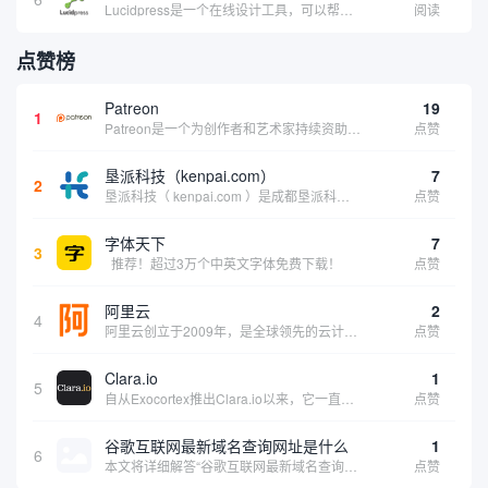
Lucidpress是一个在线设计工具，可以帮助你快速创建专业的、令人惊叹的数字视觉内容，只需点击一个按钮就可以在线发布、打印或通过社交媒体分享。现在就下载，从试用版开始，让你看起来和感觉像个设计天才。
阅读
点赞榜
Patreon
19
1
Patreon是一个为创作者和艺术家持续资助项目的筹款平台。成千上万的漫画创作者、游戏开发者、播客、音乐家和其他人以一种即时、互动和亲密的方式与粉丝接触和培养。Patreon打算改变人们为其工作获得报酬的方式，从广告支持的创作转向来自粉丝的...
点赞
垦派科技（kenpai.com）
7
2
垦派科技（ kenpai.com ）是成都垦派科技有限公司旗下互联网基础资源服务平台，公司于2012年在中国成都成立，公司创始人团队深耕互联网基础资源领域20余年，拥有丰富的产品、运营、客户服务经验。 垦派产品 公司围绕互联网核心基础资源 ...
点赞
字体天下
7
3
推荐！超过3万个中英文字体免费下载！
点赞
阿里云
2
4
阿里云创立于2009年，是全球领先的云计算及人工智能科技公司，致力于以在线公共服务的方式，提供安全、可靠的计算和数据处理能力，让计算和人工智能成为普惠科技。阿里云服务着制造、金融、政务、交通、医疗、电信、能源等众多领域的企业，包括中国联通、...
点赞
Clara.io
1
5
自从Exocortex推出Clara.io以来，它一直是三维市场的一个轰动。一个完全免费的三维计算机图形软件，它可以在任何兼容设备上的任何支持webGL的浏览器上运行，甚至是安卓系统。它允许设计师建模、制作动画、渲染和分享三维内容，其强大的...
点赞
谷歌互联网最新域名查询网址是什么
1
6
本文将详细解答“谷歌互联网最新域名查询网址是什么”这一常见问题，介绍谷歌官方域名查询及WHOIS服务的现状，并科普互联网域名基础知识、查询方式及实用建议，帮助用户正确掌握域名检索的方法，安全合理地获取所需信息。
点赞