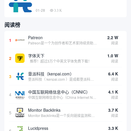
01-28
3.3 K
阅读榜
Patreon
2.2 W
1
Patreon是一个为创作者和艺术家持续资助项目的筹款平台。成千上万的漫画创作者、游戏开发者、播客、音乐家和其他人以一种即时、互动和亲密的方式与粉丝接触和培养。Patreon打算改变人们为其工作获得报酬的方式，从广告支持的创作转向来自粉丝的...
阅读
字体天下
1.0 W
2
推荐！超过3万个中英文字体免费下载！
阅读
垦派科技（kenpai.com）
6.4 K
3
垦派科技（ kenpai.com ）是成都垦派科技有限公司旗下互联网基础资源服务平台，公司于2012年在中国成都成立，公司创始人团队深耕互联网基础资源领域20余年，拥有丰富的产品、运营、客户服务经验。 垦派产品 公司围绕互联网核心基础资源 ...
阅读
中国互联网络信息中心（CNNIC）
4.1 K
4
中国互联网络信息中心（China Internet Network Information Center，简称CNNIC）于1997年6月3日组建，现为工业和信息化部直属事业单位，行使国家互联网络信息中心职责。 作为中国信息社会重要的基础设...
阅读
Monitor Backlinks
3.7 K
5
Monitor Backlinks是一个反向链接监测和分析工具，网络营销人员用来分析他们自己的网站或竞争对手的网站的反向链接。该工具定期发送关于你的网站的新链接、破损或旧的反向链接、竞争对手的链接情况和更好的SEO想法的更新。各种反向链接指...
阅读
Lucidpress
3.3 K
6