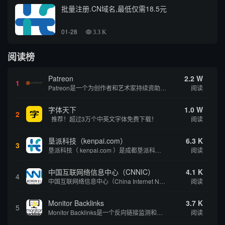
批量注册.CN域名,最低仅需18.5元
01-28
3.3 K
阅读榜
Patreon
2.2 W
1
Patreon是一个为创作者和艺术家持续资助项目的筹款平台。成千上万的漫画创作者、游戏开发者、播客、音乐家和其他人以一种即时、互动和亲密的方式与粉丝接触和培养。Patreon打算改变人们为其工作获得报酬的方式，从广告支持的创作转向来自粉丝的...
阅读
字体天下
1.0 W
2
推荐！超过3万个中英文字体免费下载！
阅读
垦派科技（kenpai.com）
6.3 K
3
垦派科技（ kenpai.com ）是成都垦派科技有限公司旗下互联网基础资源服务平台，公司于2012年在中国成都成立，公司创始人团队深耕互联网基础资源领域20余年，拥有丰富的产品、运营、客户服务经验。 垦派产品 公司围绕互联网核心基础资源 ...
阅读
中国互联网络信息中心（CNNIC）
4.1 K
4
中国互联网络信息中心（China Internet Network Information Center，简称CNNIC）于1997年6月3日组建，现为工业和信息化部直属事业单位，行使国家互联网络信息中心职责。 作为中国信息社会重要的基础设...
阅读
Monitor Backlinks
3.7 K
5
Monitor Backlinks是一个反向链接监测和分析工具，网络营销人员用来分析他们自己的网站或竞争对手的网站的反向链接。该工具定期发送关于你的网站的新链接、破损或旧的反向链接、竞争对手的链接情况和更好的SEO想法的更新。各种反向链接指...
阅读