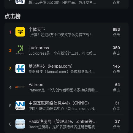
腾讯云是腾讯公司旗下的产品，为开发者及企业提供云服务、云数据、云运营等整体一站式服务方案。 具体包括云服务器、云存储、云数据库和弹性web引擎等基础云服务；腾讯云分析（MTA）、腾讯云推送（信鸽）等腾讯整体大数据能力；以及 QQ互联、QQ空...
点赞
点击榜
字体天下
883
1
推荐！超过3万个中英文字体免费下载！
点击
Lucidpress
350
2
Lucidpress是一个在线设计工具，可以帮助你快速创建专业的、令人惊叹的数字视觉内容，只需点击一个按钮就可以在线发布、打印或通过社交媒体分享。现在就下载，从试用版开始，让你看起来和感觉像个设计天才。
点击
垦派科技（kenpai.com）
145
3
垦派科技（ kenpai.com ）是成都垦派科技有限公司旗下互联网基础资源服务平台，公司于2012年在中国成都成立，公司创始人团队深耕互联网基础资源领域20余年，拥有丰富的产品、运营、客户服务经验。 垦派产品 公司围绕互联网核心基础资源 ...
点击
Patreon
64
4
Patreon是一个为创作者和艺术家持续资助项目的筹款平台。成千上万的漫画创作者、游戏开发者、播客、音乐家和其他人以一种即时、互动和亲密的方式与粉丝接触和培养。Patreon打算改变人们为其工作获得报酬的方式，从广告支持的创作转向来自粉丝的...
点击
中国互联网络信息中心（CNNIC）
31
5
中国互联网络信息中心（China Internet Network Information Center，简称CNNIC）于1997年6月3日组建，现为工业和信息化部直属事业单位，行使国家互联网络信息中心职责。 作为中国信息社会重要的基础设...
点击
Radix注册局（管理.site、.online等顶级域名）
27
6
Radix注册局，是知名顶级域名注册管理机构，目前已有：.SITE,.ONLINE,.STORE,.TECH,.FUN,.WEBSITE,.SPACE,.PRESS,.UNO,和.HOST域名通过中国工业和信息化部备案。
点击