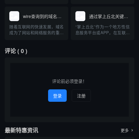
企业互联网品牌建设提供参
企业展示自身及资源管理的重
程中的重要装饰与照明产品，
考。
要载体。对于像“燕京航城业主
其在市场上的关注度持续上
群”这样的社区组织，如何通过
升。用户或企业在选择外露灯
wire查询到的域名网站
通过掌上丘北关键词查询到的域名
群体资源、技术手段高效查找
串产品时，经常通过关键词搜
相关域名，成为业主们关注的
索，以获得相关的资讯、产品
随着互联网的快速发展，域名
“掌上丘北”作为一个地方性信
话题。本文将介绍域名的基础
或供应商信息。本文介绍了通
成为了网站和网络服务的重要
息服务平台或APP，在互联网
知识、社区群组如何有效协作
过“外露灯串”这一关键词查询
组成部分。在日常工作和信息
中有着独特的存在感。用户通
开展...
到的主...
安全领域，"wire"常被用作工
过输入“掌上丘北”这一关键
评论
( 0 )
具或关键词，帮助用户查询特
词，可以在各类搜索引擎或应
定的域名及其相关信息。本文
用商店中检索相关的官方、媒
将聚焦于“wire查询到的域名网
体、商业以及信息类域名。本
站”，探讨其相关工具、查询方
篇文章将围绕通过“掌上丘北”
法、应用场景以及在...
关键词查询到的典型域名展
开...
评论前必须登录！
登录
注册
最新特惠资讯
更多
