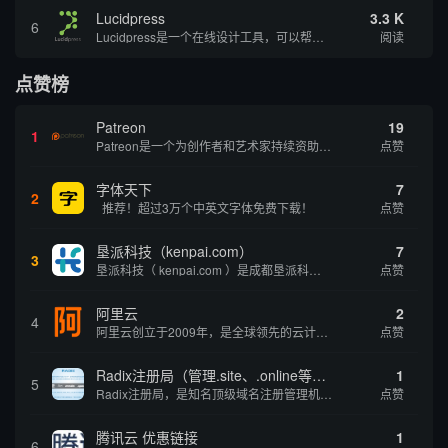
Lucidpress
3.3 K
6
Lucidpress是一个在线设计工具，可以帮助你快速创建专业的、令人惊叹的数字视觉内容，只需点击一个按钮就可以在线发布、打印或通过社交媒体分享。现在就下载，从试用版开始，让你看起来和感觉像个设计天才。
阅读
点赞榜
Patreon
19
1
Patreon是一个为创作者和艺术家持续资助项目的筹款平台。成千上万的漫画创作者、游戏开发者、播客、音乐家和其他人以一种即时、互动和亲密的方式与粉丝接触和培养。Patreon打算改变人们为其工作获得报酬的方式，从广告支持的创作转向来自粉丝的...
点赞
字体天下
7
2
推荐！超过3万个中英文字体免费下载！
点赞
垦派科技（kenpai.com）
7
3
垦派科技（ kenpai.com ）是成都垦派科技有限公司旗下互联网基础资源服务平台，公司于2012年在中国成都成立，公司创始人团队深耕互联网基础资源领域20余年，拥有丰富的产品、运营、客户服务经验。 垦派产品 公司围绕互联网核心基础资源 ...
点赞
阿里云
2
4
阿里云创立于2009年，是全球领先的云计算及人工智能科技公司，致力于以在线公共服务的方式，提供安全、可靠的计算和数据处理能力，让计算和人工智能成为普惠科技。阿里云服务着制造、金融、政务、交通、医疗、电信、能源等众多领域的企业，包括中国联通、...
点赞
Radix注册局（管理.site、.online等顶级域名）
1
5
Radix注册局，是知名顶级域名注册管理机构，目前已有：.SITE,.ONLINE,.STORE,.TECH,.FUN,.WEBSITE,.SPACE,.PRESS,.UNO,和.HOST域名通过中国工业和信息化部备案。
点赞
腾讯云 优惠链接
1
6