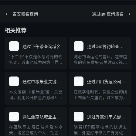
吉安域名查询
通过qm查询域名
相关推荐
通过下午茶查询域名
通过cnc筏钓轮查询域名
“下午茶”不仅是休憩时光的代
随着钓鱼运动的普及，越来越
名词，近来也成为网络世界中
多的钓鱼爱好者关注cnc筏钓
一款深受欢迎的域名查询工
轮等专业装备。与此同时，互
具。对于正在建站、创业和运
联网的发展使得相关设备和品
营企业的朋友来说，快速、准
牌的域名注册及查询成为大家
通过中粮米业关键词查询到的域名
通过四川货运公司查询域名
确地查询域名及其关联信息是
关心的问题。本文将从“cnc筏
一项十分重要的任务。本文将
钓轮”出发，介绍如何查询相关
本文围绕“中粮米业”这一关键
在数字化时代，货运企业的线
对“下午茶”域名查询工具的原
域名，并普及域名查询的基础
词，利用公开信息资源和互联
上布局至关重要，域名成为企
理、使用方法、优势及注意事
知识，帮助钓鱼装备品牌构...
网查询工具，检索分析现阶段
业网络身份的核心标识。本文
项进...
与“中粮米业”相关的主要域
将详细介绍如何通过四川货运
名，并探讨企业域名注册与保
公司查询其域名，以及域名在
通过燕京航城业主群查询域名
通过外露灯串关键词查询到的域名
护的重要性。通过具体案例，
货运行业中的重要作用，帮助
普及企业开展网络布局、加强
企业和个人规范管理和查询域
在互联网发展日益普及的今
随着LED照明技术的快速发
品牌保护的科普知识，为中小
名，提高网络安全意识。
天，域名已成为个人、社区、
展，外露灯串作为户外亮化工