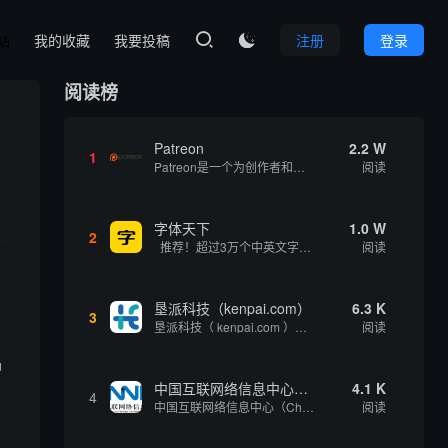
本站
我的收藏
我要投稿
注册
登录

阅读榜
Patreon
2.2 W
1
Patreon是一个为创作者和艺术家持续资助项目的筹款平台。成千上万的漫画创作者、游戏开发者、播客、音乐家和其他人以一种即时、互动和亲密的方式与粉丝接触和培养。Patreon打算改变人们为其工作获得报酬的方式，从广告支持的创作转向来自粉丝的...
阅读
字体天下
1.0 W
2
推荐！超过3万个中英文字体免费下载！
阅读
垦派科技（kenpai.com）
6.3 K
3
垦派科技（ kenpai.com ）是成都垦派科技有限公司旗下互联网基础资源服务平台，公司于2012年在中国成都成立，公司创始人团队深耕互联网基础资源领域20余年，拥有丰富的产品、运营、客户服务经验。 垦派产品 公司围绕互联网核心基础资源 ...
阅读
品
中国互联网络信息中心（CNNIC）
4.1 K
4
中国互联网络信息中心（China Internet Network Information Center，简称CNNIC）于1997年6月3日组建，现为工业和信息化部直属事业单位，行使国家互联网络信息中心职责。 作为中国信息社会重要的基础设...
阅读