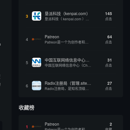
垦派科技（kenpai.com）
145
3
垦派科技（ kenpai.com ）是成都垦派科技有限公司旗下互联网基础资源服务平台，公司于2012年在中国成都成立，公司创始人团队深耕互联网基础资源领域20余年，拥有丰富的产品、运营、客户服务经验。 垦派产品 公司围绕互联网核心基础资源 ...
点击
Patreon
64
4
Patreon是一个为创作者和艺术家持续资助项目的筹款平台。成千上万的漫画创作者、游戏开发者、播客、音乐家和其他人以一种即时、互动和亲密的方式与粉丝接触和培养。Patreon打算改变人们为其工作获得报酬的方式，从广告支持的创作转向来自粉丝的...
点击
户
中国互联网络信息中心（CNNIC）
31
5
中国互联网络信息中心（China Internet Network Information Center，简称CNNIC）于1997年6月3日组建，现为工业和信息化部直属事业单位，行使国家互联网络信息中心职责。 作为中国信息社会重要的基础设...
点击
资
Radix注册局（管理.site、.online等顶级域名）
27
的
6
Radix注册局，是知名顶级域名注册管理机构，目前已有：.SITE,.ONLINE,.STORE,.TECH,.FUN,.WEBSITE,.SPACE,.PRESS,.UNO,和.HOST域名通过中国工业和信息化部备案。
点击
收藏榜
Patreon
2
1
Patreon是一个为创作者和艺术家持续资助项目的筹款平台。成千上万的漫画创作者、游戏开发者、播客、音乐家和其他人以一种即时、互动和亲密的方式与粉丝接触和培养。Patreon打算改变人们为其工作获得报酬的方式，从广告支持的创作转向来自粉丝的...
收藏