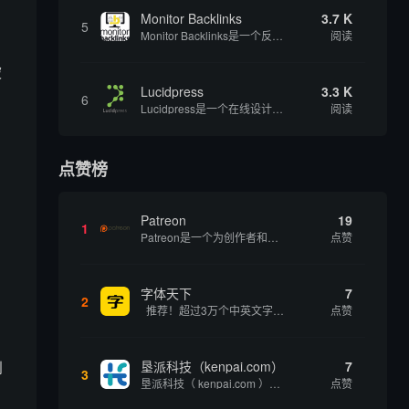
Monitor Backlinks
3.7 K
5
Monitor Backlinks是一个反向链接监测和分析工具，网络营销人员用来分析他们自己的网站或竞争对手的网站的反向链接。该工具定期发送关于你的网站的新链接、破损或旧的反向链接、竞争对手的链接情况和更好的SEO想法的更新。各种反向链接指...
阅读
被
Lucidpress
3.3 K
6
Lucidpress是一个在线设计工具，可以帮助你快速创建专业的、令人惊叹的数字视觉内容，只需点击一个按钮就可以在线发布、打印或通过社交媒体分享。现在就下载，从试用版开始，让你看起来和感觉像个设计天才。
阅读
，
点赞榜
Patreon
19
1
Patreon是一个为创作者和艺术家持续资助项目的筹款平台。成千上万的漫画创作者、游戏开发者、播客、音乐家和其他人以一种即时、互动和亲密的方式与粉丝接触和培养。Patreon打算改变人们为其工作获得报酬的方式，从广告支持的创作转向来自粉丝的...
点赞
字体天下
7
2
推荐！超过3万个中英文字体免费下载！
点赞
到
垦派科技（kenpai.com）
7
3
垦派科技（ kenpai.com ）是成都垦派科技有限公司旗下互联网基础资源服务平台，公司于2012年在中国成都成立，公司创始人团队深耕互联网基础资源领域20余年，拥有丰富的产品、运营、客户服务经验。 垦派产品 公司围绕互联网核心基础资源 ...
点赞