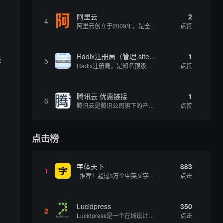
阿里云
2
4
阿里云创立于2009年，是全球领先的云计算及人工智能科技公司，致力于以在线公共服务的方式，提供安全、可靠的计算和数据处理能力，让计算和人工智能成为普惠科技。阿里云服务着制造、金融、政务、交通、医疗、电信、能源等众多领域的企业，包括中国联通、...
点赞
Radix注册局（管理.site、.online等顶级域名）
1
进
5
Radix注册局，是知名顶级域名注册管理机构，目前已有：.SITE,.ONLINE,.STORE,.TECH,.FUN,.WEBSITE,.SPACE,.PRESS,.UNO,和.HOST域名通过中国工业和信息化部备案。
点赞
腾讯云 优惠链接
1
6
腾讯云是腾讯公司旗下的产品，为开发者及企业提供云服务、云数据、云运营等整体一站式服务方案。 具体包括云服务器、云存储、云数据库和弹性web引擎等基础云服务；腾讯云分析（MTA）、腾讯云推送（信鸽）等腾讯整体大数据能力；以及 QQ互联、QQ空...
点赞
。
点击榜
字体天下
883
1
推荐！超过3万个中英文字体免费下载！
点击
，
Lucidpress
350
2
Lucidpress是一个在线设计工具，可以帮助你快速创建专业的、令人惊叹的数字视觉内容，只需点击一个按钮就可以在线发布、打印或通过社交媒体分享。现在就下载，从试用版开始，让你看起来和感觉像个设计天才。
点击