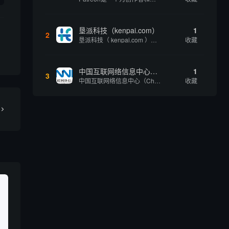
垦派科技（kenpai.com）
1
2
垦派科技（ kenpai.com ）是成都垦派科技有限公司旗下互联网基础资源服务平台，公司于2012年在中国成都成立，公司创始人团队深耕互联网基础资源领域20余年，拥有丰富的产品、运营、客户服务经验。 垦派产品 公司围绕互联网核心基础资源 ...
收藏
中国互联网络信息中心（CNNIC）
1
3
中国互联网络信息中心（China Internet Network Information Center，简称CNNIC）于1997年6月3日组建，现为工业和信息化部直属事业单位，行使国家互联网络信息中心职责。 作为中国信息社会重要的基础设...
收藏