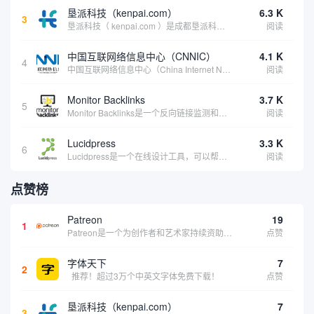
垦派科技（kenpai.com）
6.3 K
3
垦派科技（ kenpai.com ）是成都垦派科技有限公司旗下互联网基础资源服务平台，公司于2012年在中国成都成立，公司创始人团队深耕互联网基础资源领域20余年，拥有丰富的产品、运营、客户服务经验。 垦派产品 公司围绕互联网核心基础资源 ...
阅读
中国互联网络信息中心（CNNIC）
4.1 K
4
中国互联网络信息中心（China Internet Network Information Center，简称CNNIC）于1997年6月3日组建，现为工业和信息化部直属事业单位，行使国家互联网络信息中心职责。 作为中国信息社会重要的基础设...
阅读
Monitor Backlinks
3.7 K
5
Monitor Backlinks是一个反向链接监测和分析工具，网络营销人员用来分析他们自己的网站或竞争对手的网站的反向链接。该工具定期发送关于你的网站的新链接、破损或旧的反向链接、竞争对手的链接情况和更好的SEO想法的更新。各种反向链接指...
阅读
Lucidpress
3.3 K
6
Lucidpress是一个在线设计工具，可以帮助你快速创建专业的、令人惊叹的数字视觉内容，只需点击一个按钮就可以在线发布、打印或通过社交媒体分享。现在就下载，从试用版开始，让你看起来和感觉像个设计天才。
阅读
点赞榜
Patreon
19
1
Patreon是一个为创作者和艺术家持续资助项目的筹款平台。成千上万的漫画创作者、游戏开发者、播客、音乐家和其他人以一种即时、互动和亲密的方式与粉丝接触和培养。Patreon打算改变人们为其工作获得报酬的方式，从广告支持的创作转向来自粉丝的...
点赞
字体天下
7
2
推荐！超过3万个中英文字体免费下载！
点赞
垦派科技（kenpai.com）
7
3