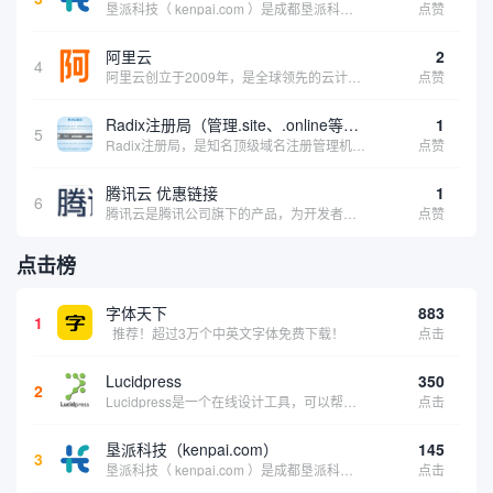
垦派科技（ kenpai.com ）是成都垦派科技有限公司旗下互联网基础资源服务平台，公司于2012年在中国成都成立，公司创始人团队深耕互联网基础资源领域20余年，拥有丰富的产品、运营、客户服务经验。 垦派产品 公司围绕互联网核心基础资源 ...
点赞
阿里云
2
4
阿里云创立于2009年，是全球领先的云计算及人工智能科技公司，致力于以在线公共服务的方式，提供安全、可靠的计算和数据处理能力，让计算和人工智能成为普惠科技。阿里云服务着制造、金融、政务、交通、医疗、电信、能源等众多领域的企业，包括中国联通、...
点赞
Radix注册局（管理.site、.online等顶级域名）
1
5
Radix注册局，是知名顶级域名注册管理机构，目前已有：.SITE,.ONLINE,.STORE,.TECH,.FUN,.WEBSITE,.SPACE,.PRESS,.UNO,和.HOST域名通过中国工业和信息化部备案。
点赞
腾讯云 优惠链接
1
6
腾讯云是腾讯公司旗下的产品，为开发者及企业提供云服务、云数据、云运营等整体一站式服务方案。 具体包括云服务器、云存储、云数据库和弹性web引擎等基础云服务；腾讯云分析（MTA）、腾讯云推送（信鸽）等腾讯整体大数据能力；以及 QQ互联、QQ空...
点赞
点击榜
字体天下
883
1
推荐！超过3万个中英文字体免费下载！
点击
Lucidpress
350
2
Lucidpress是一个在线设计工具，可以帮助你快速创建专业的、令人惊叹的数字视觉内容，只需点击一个按钮就可以在线发布、打印或通过社交媒体分享。现在就下载，从试用版开始，让你看起来和感觉像个设计天才。
点击
垦派科技（kenpai.com）
145
3
垦派科技（ kenpai.com ）是成都垦派科技有限公司旗下互联网基础资源服务平台，公司于2012年在中国成都成立，公司创始人团队深耕互联网基础资源领域20余年，拥有丰富的产品、运营、客户服务经验。 垦派产品 公司围绕互联网核心基础资源 ...
点击