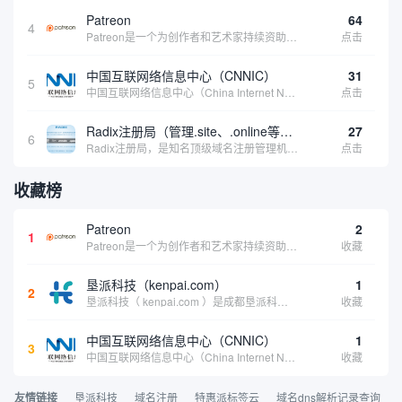
Patreon
64
4
Patreon是一个为创作者和艺术家持续资助项目的筹款平台。成千上万的漫画创作者、游戏开发者、播客、音乐家和其他人以一种即时、互动和亲密的方式与粉丝接触和培养。Patreon打算改变人们为其工作获得报酬的方式，从广告支持的创作转向来自粉丝的...
点击
中国互联网络信息中心（CNNIC）
31
5
中国互联网络信息中心（China Internet Network Information Center，简称CNNIC）于1997年6月3日组建，现为工业和信息化部直属事业单位，行使国家互联网络信息中心职责。 作为中国信息社会重要的基础设...
点击
Radix注册局（管理.site、.online等顶级域名）
27
6
Radix注册局，是知名顶级域名注册管理机构，目前已有：.SITE,.ONLINE,.STORE,.TECH,.FUN,.WEBSITE,.SPACE,.PRESS,.UNO,和.HOST域名通过中国工业和信息化部备案。
点击
收藏榜
Patreon
2
1
Patreon是一个为创作者和艺术家持续资助项目的筹款平台。成千上万的漫画创作者、游戏开发者、播客、音乐家和其他人以一种即时、互动和亲密的方式与粉丝接触和培养。Patreon打算改变人们为其工作获得报酬的方式，从广告支持的创作转向来自粉丝的...
收藏
垦派科技（kenpai.com）
1
2
垦派科技（ kenpai.com ）是成都垦派科技有限公司旗下互联网基础资源服务平台，公司于2012年在中国成都成立，公司创始人团队深耕互联网基础资源领域20余年，拥有丰富的产品、运营、客户服务经验。 垦派产品 公司围绕互联网核心基础资源 ...
收藏
中国互联网络信息中心（CNNIC）
1
3
中国互联网络信息中心（China Internet Network Information Center，简称CNNIC）于1997年6月3日组建，现为工业和信息化部直属事业单位，行使国家互联网络信息中心职责。 作为中国信息社会重要的基础设...
收藏
友情链接
垦派科技
域名注册
特惠派标签云
域名dns解析记录查询