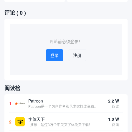
评论
( 0 )
评论前必须登录！
登录
注册
阅读榜
Patreon
2.2 W
1
Patreon是一个为创作者和艺术家持续资助项目的筹款平台。成千上万的漫画创作者、游戏开发者、播客、音乐家和其他人以一种即时、互动和亲密的方式与粉丝接触和培养。Patreon打算改变人们为其工作获得报酬的方式，从广告支持的创作转向来自粉丝的...
阅读
字体天下
1.0 W
2
推荐！超过3万个中英文字体免费下载！
阅读