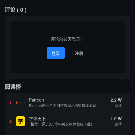
评论
( 0 )
评论前必须登录！
登录
注册
阅读榜
Patreon
2.2 W
1
Patreon是一个为创作者和艺术家持续资助项目的筹款平台。成千上万的漫画创作者、游戏开发者、播客、音乐家和其他人以一种即时、互动和亲密的方式与粉丝接触和培养。Patreon打算改变人们为其工作获得报酬的方式，从广告支持的创作转向来自粉丝的...
阅读
字体天下
1.0 W
2
推荐！超过3万个中英文字体免费下载！
阅读