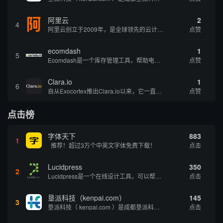
阿里云
2
4
阿里云创立于2009年，是全球领先的云计算及人工智能科技公司，致力于以在线公共服务的方式，提供安全、可靠的计算和数据处理能力，让计算和人工智能成为普惠科技。阿里云服务着制造、金融、政务、交通、医疗、电信、能源等众多领域的企业，包括中国联通、...
点赞
ecomdash
1
5
Ecomdash是一个库存管理工具，帮助电子商务企业主实现在线运营的自动化。这个工具使在线零售商有能力将与库存、运输和产品上市有关的繁琐任务自动化。卖家可以从一个方便的仪表盘上管理各种多渠道功能。
点赞
Clara.io
1
6
自从Exocortex推出Clara.io以来，它一直是三维市场的一个轰动。一个完全免费的三维计算机图形软件，它可以在任何兼容设备上的任何支持webGL的浏览器上运行，甚至是安卓系统。它允许设计师建模、制作动画、渲染和分享三维内容，其强大的...
点赞
点击榜
字体天下
883
1
推荐！超过3万个中英文字体免费下载！
点击
Lucidpress
350
2
Lucidpress是一个在线设计工具，可以帮助你快速创建专业的、令人惊叹的数字视觉内容，只需点击一个按钮就可以在线发布、打印或通过社交媒体分享。现在就下载，从试用版开始，让你看起来和感觉像个设计天才。
点击
垦派科技（kenpai.com）
145
3
垦派科技（ kenpai.com ）是成都垦派科技有限公司旗下互联网基础资源服务平台，公司于2012年在中国成都成立，公司创始人团队深耕互联网基础资源领域20余年，拥有丰富的产品、运营、客户服务经验。 垦派产品 公司围绕互联网核心基础资源 ...
点击