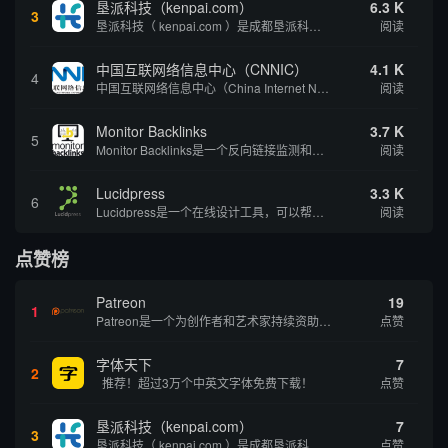
垦派科技（kenpai.com）
6.3 K
3
垦派科技（ kenpai.com ）是成都垦派科技有限公司旗下互联网基础资源服务平台，公司于2012年在中国成都成立，公司创始人团队深耕互联网基础资源领域20余年，拥有丰富的产品、运营、客户服务经验。 垦派产品 公司围绕互联网核心基础资源 ...
阅读
中国互联网络信息中心（CNNIC）
4.1 K
4
中国互联网络信息中心（China Internet Network Information Center，简称CNNIC）于1997年6月3日组建，现为工业和信息化部直属事业单位，行使国家互联网络信息中心职责。 作为中国信息社会重要的基础设...
阅读
Monitor Backlinks
3.7 K
5
Monitor Backlinks是一个反向链接监测和分析工具，网络营销人员用来分析他们自己的网站或竞争对手的网站的反向链接。该工具定期发送关于你的网站的新链接、破损或旧的反向链接、竞争对手的链接情况和更好的SEO想法的更新。各种反向链接指...
阅读
Lucidpress
3.3 K
6
Lucidpress是一个在线设计工具，可以帮助你快速创建专业的、令人惊叹的数字视觉内容，只需点击一个按钮就可以在线发布、打印或通过社交媒体分享。现在就下载，从试用版开始，让你看起来和感觉像个设计天才。
阅读
点赞榜
Patreon
19
1
Patreon是一个为创作者和艺术家持续资助项目的筹款平台。成千上万的漫画创作者、游戏开发者、播客、音乐家和其他人以一种即时、互动和亲密的方式与粉丝接触和培养。Patreon打算改变人们为其工作获得报酬的方式，从广告支持的创作转向来自粉丝的...
点赞
字体天下
7
2
推荐！超过3万个中英文字体免费下载！
点赞
垦派科技（kenpai.com）
7
3
垦派科技（ kenpai.com ）是成都垦派科技有限公司旗下互联网基础资源服务平台，公司于2012年在中国成都成立，公司创始人团队深耕互联网基础资源领域20余年，拥有丰富的产品、运营、客户服务经验。 垦派产品 公司围绕互联网核心基础资源 ...
点赞