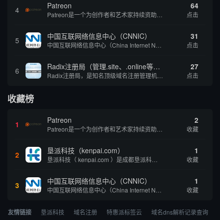
Patreon
64
4
Patreon是一个为创作者和艺术家持续资助项目的筹款平台。成千上万的漫画创作者、游戏开发者、播客、音乐家和其他人以一种即时、互动和亲密的方式与粉丝接触和培养。Patreon打算改变人们为其工作获得报酬的方式，从广告支持的创作转向来自粉丝的...
点击
中国互联网络信息中心（CNNIC）
31
5
中国互联网络信息中心（China Internet Network Information Center，简称CNNIC）于1997年6月3日组建，现为工业和信息化部直属事业单位，行使国家互联网络信息中心职责。 作为中国信息社会重要的基础设...
点击
Radix注册局（管理.site、.online等顶级域名）
27
6
Radix注册局，是知名顶级域名注册管理机构，目前已有：.SITE,.ONLINE,.STORE,.TECH,.FUN,.WEBSITE,.SPACE,.PRESS,.UNO,和.HOST域名通过中国工业和信息化部备案。
点击
收藏榜
Patreon
2
1
Patreon是一个为创作者和艺术家持续资助项目的筹款平台。成千上万的漫画创作者、游戏开发者、播客、音乐家和其他人以一种即时、互动和亲密的方式与粉丝接触和培养。Patreon打算改变人们为其工作获得报酬的方式，从广告支持的创作转向来自粉丝的...
收藏
垦派科技（kenpai.com）
1
2
垦派科技（ kenpai.com ）是成都垦派科技有限公司旗下互联网基础资源服务平台，公司于2012年在中国成都成立，公司创始人团队深耕互联网基础资源领域20余年，拥有丰富的产品、运营、客户服务经验。 垦派产品 公司围绕互联网核心基础资源 ...
收藏
中国互联网络信息中心（CNNIC）
1
3
中国互联网络信息中心（China Internet Network Information Center，简称CNNIC）于1997年6月3日组建，现为工业和信息化部直属事业单位，行使国家互联网络信息中心职责。 作为中国信息社会重要的基础设...
收藏
友情链接
垦派科技
域名注册
特惠派标签云
域名dns解析记录查询