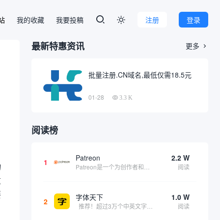
本站
我的收藏
我要投稿
注册
登录

最新特惠资讯
更多

批量注册.CN域名,最低仅需18.5元
01-28
3.3 K
阅读榜
Patreon
2.2 W
1
物
Patreon是一个为创作者和艺术家持续资助项目的筹款平台。成千上万的漫画创作者、游戏开发者、播客、音乐家和其他人以一种即时、互动和亲密的方式与粉丝接触和培养。Patreon打算改变人们为其工作获得报酬的方式，从广告支持的创作转向来自粉丝的...
阅读
重
要
字体天下
1.0 W
2
推荐！超过3万个中英文字体免费下载！
阅读