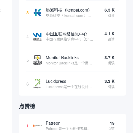
来
垦派科技（kenpai.com）
6.3 K
3
垦派科技（ kenpai.com ）是成都垦派科技有限公司旗下互联网基础资源服务平台，公司于2012年在中国成都成立，公司创始人团队深耕互联网基础资源领域20余年，拥有丰富的产品、运营、客户服务经验。 垦派产品 公司围绕互联网核心基础资源 ...
阅读
官
中国互联网络信息中心（CNNIC）
4.1 K
4
中国互联网络信息中心（China Internet Network Information Center，简称CNNIC）于1997年6月3日组建，现为工业和信息化部直属事业单位，行使国家互联网络信息中心职责。 作为中国信息社会重要的基础设...
阅读
Monitor Backlinks
3.7 K
5
Monitor Backlinks是一个反向链接监测和分析工具，网络营销人员用来分析他们自己的网站或竞争对手的网站的反向链接。该工具定期发送关于你的网站的新链接、破损或旧的反向链接、竞争对手的链接情况和更好的SEO想法的更新。各种反向链接指...
阅读
Lucidpress
3.3 K
6
Lucidpress是一个在线设计工具，可以帮助你快速创建专业的、令人惊叹的数字视觉内容，只需点击一个按钮就可以在线发布、打印或通过社交媒体分享。现在就下载，从试用版开始，让你看起来和感觉像个设计天才。
阅读
点赞榜
Patreon
19
1
Patreon是一个为创作者和艺术家持续资助项目的筹款平台。成千上万的漫画创作者、游戏开发者、播客、音乐家和其他人以一种即时、互动和亲密的方式与粉丝接触和培养。Patreon打算改变人们为其工作获得报酬的方式，从广告支持的创作转向来自粉丝的...
点赞