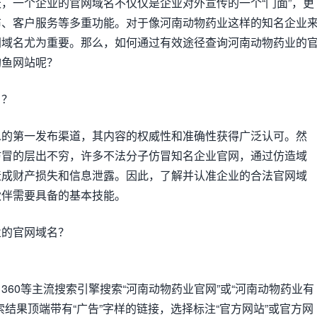
，一个企业的官网域名不仅仅是企业对外宣传的一个“门面”，更
布、客户服务等多重功能。对于像河南动物药业这样的知名企业
网域名尤为重要。那么，如何通过有效途径查询河南动物药业的
钓鱼网站呢？
名？
息的第一发布渠道，其内容的权威性和准确性获得广泛认可。然
仿冒的层出不穷，许多不法分子仿冒知名企业官网，通过仿造域
造成财产损失和信息泄露。因此，了解并认准企业的合法官网域
伙伴需要具备的基本技能。
业的官网域名？
360等主流搜索引擎搜索“河南动物药业官网”或“河南动物药业有
索结果顶端带有“广告”字样的链接，选择标注“官方网站”或官方网