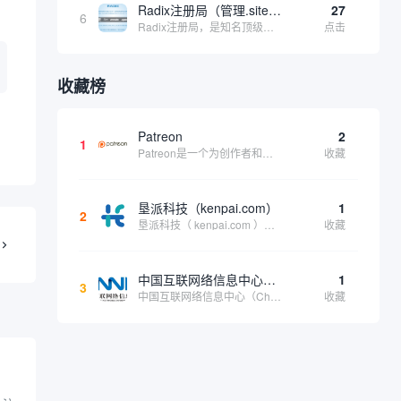
Radix注册局（管理.site、.online等顶级域名）
27
6
Radix注册局，是知名顶级域名注册管理机构，目前已有：.SITE,.ONLINE,.STORE,.TECH,.FUN,.WEBSITE,.SPACE,.PRESS,.UNO,和.HOST域名通过中国工业和信息化部备案。
点击
收藏榜
Patreon
2
1
Patreon是一个为创作者和艺术家持续资助项目的筹款平台。成千上万的漫画创作者、游戏开发者、播客、音乐家和其他人以一种即时、互动和亲密的方式与粉丝接触和培养。Patreon打算改变人们为其工作获得报酬的方式，从广告支持的创作转向来自粉丝的...
收藏
垦派科技（kenpai.com）
1
2
垦派科技（ kenpai.com ）是成都垦派科技有限公司旗下互联网基础资源服务平台，公司于2012年在中国成都成立，公司创始人团队深耕互联网基础资源领域20余年，拥有丰富的产品、运营、客户服务经验。 垦派产品 公司围绕互联网核心基础资源 ...
收藏
中国互联网络信息中心（CNNIC）
1
3
中国互联网络信息中心（China Internet Network Information Center，简称CNNIC）于1997年6月3日组建，现为工业和信息化部直属事业单位，行使国家互联网络信息中心职责。 作为中国信息社会重要的基础设...
收藏