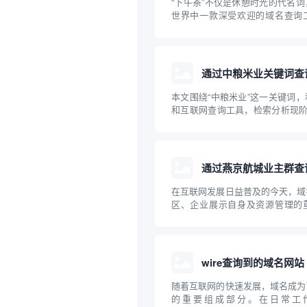
“下午茶”不仅是休憩时光的代名
世界中一款深受欢迎的域名查询
站、创业和运营企业的朋友来说，
域名及其关联信息是一项十分重要
“下午茶”域名查询工具的原理、
意事项进...
通过中粮米业关键词查
本文围绕“中粮米业”这一关键词
和互联网查询工具，检索分析现阶
关的主要域名，并探讨企业域名
性。通过具体案例，普及企业开展
牌保护的科普知识，为中小企业互
参考。
通过燕京航城业主群查
在互联网发展日益普及的今天，域
区、企业展示自身及资源管理的
“燕京航城业主群”这样的社区组
源、技术手段高效查找相关域名，
话题。本文将介绍域名的基础知识
效协作开展...
wire查询到的域名网站
随着互联网的快速发展，域名成为
的重要组成部分。在日常工