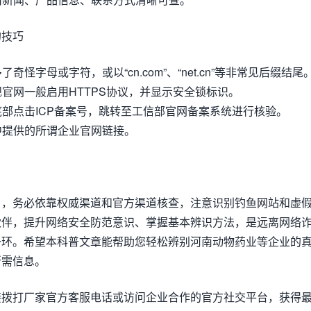
的技巧
奇怪字母或字符，或以“cn.com”、“net.cn”等非常见后缀结尾
规官网一般启用HTTPS协议，并显示安全锁标识。
站底部点击ICP备案号，跳转至工信部官网备案系统进行核验。
信中提供的所谓企业官网链接。
名，务必依靠权威渠道和官方渠道核查，注意识别钓鱼网站和虚
伙伴，提升网络安全防范意识、掌握基本辨识方法，是远离网络
一环。希望本科普文章能帮助您轻松辨别河南动物药业等企业的
所需信息。
接拨打厂家官方客服电话或访问企业合作的官方社交平台，获得