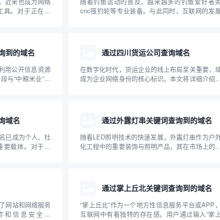
词，近来也成为网络
随着钓鱼运动的普及，越来越多的钓鱼爱好者
工具。对于正在建
cnc筏钓轮等专业装备。与此同时，互联网的发
快速、准确地查询
得相关设备和品牌的域名注册及查询成为大家关
的任务。本文将对
问题。本文将从“cnc筏钓轮”出发，介绍如何查
使用方法、优势及注
关域名，并普及域名查询的基础知识，帮助钓鱼
品牌构...
询到的域名
通过四川货运公司查询域名
，利用公开信息资源
在数字化时代，货运企业的线上布局至关重要，
段与“中粮米业”相
成为企业网络身份的核心标识。本文将详细介绍
注册与保护的重要
通过四川货运公司查询其域名，以及域名在货运
网络布局、加强品
中的重要作用，帮助企业和个人规范管理和查
联网品牌建设提供
名，提高网络安全意识。
询域名
通过外露灯串关键词查询到的域名
名已成为个人、社
随着LED照明技术的快速发展，外露灯串作为户
重要载体。对于像
化工程中的重要装饰与照明产品，其在市场上的
织，如何通过群体资
度持续上升。用户或企业在选择外露灯串产品时
成为业主们关注的
常通过关键词搜索，以获得相关的资讯、产品或
、社区群组如何有
商信息。本文介绍了通过“外露灯串”这一关键词
到的主...
通过掌上丘北关键词查询到的域名
了网站和网络服务
“掌上丘北”作为一个地方性信息服务平台或APP
作和信息安全领
互联网中有着独特的存在感。用户通过输入“掌