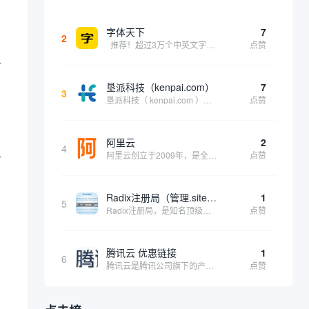
字体天下
7
2
推荐！超过3万个中英文字体免费下载！
点赞
方
垦派科技（kenpai.com）
7
3
垦派科技（ kenpai.com ）是成都垦派科技有限公司旗下互联网基础资源服务平台，公司于2012年在中国成都成立，公司创始人团队深耕互联网基础资源领域20余年，拥有丰富的产品、运营、客户服务经验。 垦派产品 公司围绕互联网核心基础资源 ...
点赞
阿里云
2
4
阿里云创立于2009年，是全球领先的云计算及人工智能科技公司，致力于以在线公共服务的方式，提供安全、可靠的计算和数据处理能力，让计算和人工智能成为普惠科技。阿里云服务着制造、金融、政务、交通、医疗、电信、能源等众多领域的企业，包括中国联通、...
点赞
方
Radix注册局（管理.site、.online等顶级域名）
1
5
Radix注册局，是知名顶级域名注册管理机构，目前已有：.SITE,.ONLINE,.STORE,.TECH,.FUN,.WEBSITE,.SPACE,.PRESS,.UNO,和.HOST域名通过中国工业和信息化部备案。
点赞
腾讯云 优惠链接
1
6
腾讯云是腾讯公司旗下的产品，为开发者及企业提供云服务、云数据、云运营等整体一站式服务方案。 具体包括云服务器、云存储、云数据库和弹性web引擎等基础云服务；腾讯云分析（MTA）、腾讯云推送（信鸽）等腾讯整体大数据能力；以及 QQ互联、QQ空...
点赞