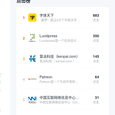
点击榜
字体天下
883
1
推荐！超过3万个中英文字体免费下载！
点击
。
Lucidpress
350
2
Lucidpress是一个在线设计工具，可以帮助你快速创建专业的、令人惊叹的数字视觉内容，只需点击一个按钮就可以在线发布、打印或通过社交媒体分享。现在就下载，从试用版开始，让你看起来和感觉像个设计天才。
点击
垦派科技（kenpai.com）
145
3
垦派科技（ kenpai.com ）是成都垦派科技有限公司旗下互联网基础资源服务平台，公司于2012年在中国成都成立，公司创始人团队深耕互联网基础资源领域20余年，拥有丰富的产品、运营、客户服务经验。 垦派产品 公司围绕互联网核心基础资源 ...
点击
假
Patreon
64
4
诈
Patreon是一个为创作者和艺术家持续资助项目的筹款平台。成千上万的漫画创作者、游戏开发者、播客、音乐家和其他人以一种即时、互动和亲密的方式与粉丝接触和培养。Patreon打算改变人们为其工作获得报酬的方式，从广告支持的创作转向来自粉丝的...
点击
真
中国互联网络信息中心（CNNIC）
31
5
中国互联网络信息中心（China Internet Network Information Center，简称CNNIC）于1997年6月3日组建，现为工业和信息化部直属事业单位，行使国家互联网络信息中心职责。 作为中国信息社会重要的基础设...
点击
最