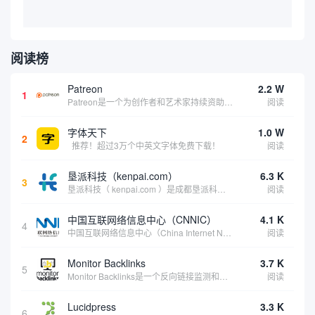
阅读榜
Patreon
2.2 W
1
Patreon是一个为创作者和艺术家持续资助项目的筹款平台。成千上万的漫画创作者、游戏开发者、播客、音乐家和其他人以一种即时、互动和亲密的方式与粉丝接触和培养。Patreon打算改变人们为其工作获得报酬的方式，从广告支持的创作转向来自粉丝的...
阅读
字体天下
1.0 W
2
推荐！超过3万个中英文字体免费下载！
阅读
垦派科技（kenpai.com）
6.3 K
3
垦派科技（ kenpai.com ）是成都垦派科技有限公司旗下互联网基础资源服务平台，公司于2012年在中国成都成立，公司创始人团队深耕互联网基础资源领域20余年，拥有丰富的产品、运营、客户服务经验。 垦派产品 公司围绕互联网核心基础资源 ...
阅读
中国互联网络信息中心（CNNIC）
4.1 K
4
中国互联网络信息中心（China Internet Network Information Center，简称CNNIC）于1997年6月3日组建，现为工业和信息化部直属事业单位，行使国家互联网络信息中心职责。 作为中国信息社会重要的基础设...
阅读
Monitor Backlinks
3.7 K
5
Monitor Backlinks是一个反向链接监测和分析工具，网络营销人员用来分析他们自己的网站或竞争对手的网站的反向链接。该工具定期发送关于你的网站的新链接、破损或旧的反向链接、竞争对手的链接情况和更好的SEO想法的更新。各种反向链接指...
阅读
Lucidpress
3.3 K
6