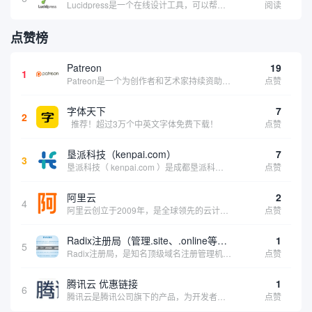
Lucidpress是一个在线设计工具，可以帮助你快速创建专业的、令人惊叹的数字视觉内容，只需点击一个按钮就可以在线发布、打印或通过社交媒体分享。现在就下载，从试用版开始，让你看起来和感觉像个设计天才。
阅读
点赞榜
Patreon
19
1
Patreon是一个为创作者和艺术家持续资助项目的筹款平台。成千上万的漫画创作者、游戏开发者、播客、音乐家和其他人以一种即时、互动和亲密的方式与粉丝接触和培养。Patreon打算改变人们为其工作获得报酬的方式，从广告支持的创作转向来自粉丝的...
点赞
字体天下
7
2
推荐！超过3万个中英文字体免费下载！
点赞
垦派科技（kenpai.com）
7
3
垦派科技（ kenpai.com ）是成都垦派科技有限公司旗下互联网基础资源服务平台，公司于2012年在中国成都成立，公司创始人团队深耕互联网基础资源领域20余年，拥有丰富的产品、运营、客户服务经验。 垦派产品 公司围绕互联网核心基础资源 ...
点赞
阿里云
2
4
阿里云创立于2009年，是全球领先的云计算及人工智能科技公司，致力于以在线公共服务的方式，提供安全、可靠的计算和数据处理能力，让计算和人工智能成为普惠科技。阿里云服务着制造、金融、政务、交通、医疗、电信、能源等众多领域的企业，包括中国联通、...
点赞
Radix注册局（管理.site、.online等顶级域名）
1
5
Radix注册局，是知名顶级域名注册管理机构，目前已有：.SITE,.ONLINE,.STORE,.TECH,.FUN,.WEBSITE,.SPACE,.PRESS,.UNO,和.HOST域名通过中国工业和信息化部备案。
点赞
腾讯云 优惠链接
1
6
腾讯云是腾讯公司旗下的产品，为开发者及企业提供云服务、云数据、云运营等整体一站式服务方案。 具体包括云服务器、云存储、云数据库和弹性web引擎等基础云服务；腾讯云分析（MTA）、腾讯云推送（信鸽）等腾讯整体大数据能力；以及 QQ互联、QQ空...
点赞