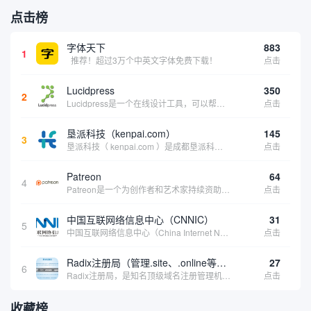
点击榜
字体天下
883
1
推荐！超过3万个中英文字体免费下载！
点击
Lucidpress
350
2
Lucidpress是一个在线设计工具，可以帮助你快速创建专业的、令人惊叹的数字视觉内容，只需点击一个按钮就可以在线发布、打印或通过社交媒体分享。现在就下载，从试用版开始，让你看起来和感觉像个设计天才。
点击
垦派科技（kenpai.com）
145
3
垦派科技（ kenpai.com ）是成都垦派科技有限公司旗下互联网基础资源服务平台，公司于2012年在中国成都成立，公司创始人团队深耕互联网基础资源领域20余年，拥有丰富的产品、运营、客户服务经验。 垦派产品 公司围绕互联网核心基础资源 ...
点击
Patreon
64
4
Patreon是一个为创作者和艺术家持续资助项目的筹款平台。成千上万的漫画创作者、游戏开发者、播客、音乐家和其他人以一种即时、互动和亲密的方式与粉丝接触和培养。Patreon打算改变人们为其工作获得报酬的方式，从广告支持的创作转向来自粉丝的...
点击
中国互联网络信息中心（CNNIC）
31
5
中国互联网络信息中心（China Internet Network Information Center，简称CNNIC）于1997年6月3日组建，现为工业和信息化部直属事业单位，行使国家互联网络信息中心职责。 作为中国信息社会重要的基础设...
点击
Radix注册局（管理.site、.online等顶级域名）
27
6
Radix注册局，是知名顶级域名注册管理机构，目前已有：.SITE,.ONLINE,.STORE,.TECH,.FUN,.WEBSITE,.SPACE,.PRESS,.UNO,和.HOST域名通过中国工业和信息化部备案。
点击
收藏榜