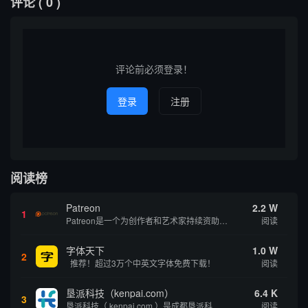
评论
( 0 )
评论前必须登录！
登录
注册
阅读榜
Patreon
2.2 W
1
Patreon是一个为创作者和艺术家持续资助项目的筹款平台。成千上万的漫画创作者、游戏开发者、播客、音乐家和其他人以一种即时、互动和亲密的方式与粉丝接触和培养。Patreon打算改变人们为其工作获得报酬的方式，从广告支持的创作转向来自粉丝的...
阅读
字体天下
1.0 W
2
推荐！超过3万个中英文字体免费下载！
阅读
垦派科技（kenpai.com）
6.4 K
3
垦派科技（ kenpai.com ）是成都垦派科技有限公司旗下互联网基础资源服务平台，公司于2012年在中国成都成立，公司创始人团队深耕互联网基础资源领域20余年，拥有丰富的产品、运营、客户服务经验。 垦派产品 公司围绕互联网核心基础资源 ...
阅读