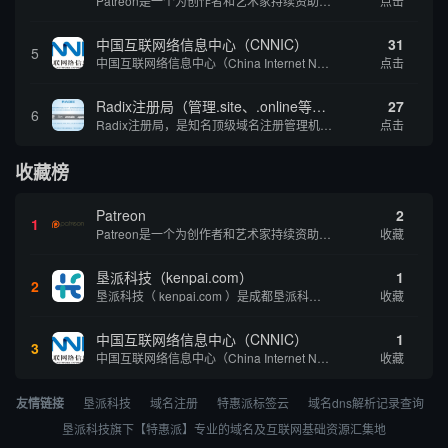
Patreon是一个为创作者和艺术家持续资助项目的筹款平台。成千上万的漫画创作者、游戏开发者、播客、音乐家和其他人以一种即时、互动和亲密的方式与粉丝接触和培养。Patreon打算改变人们为其工作获得报酬的方式，从广告支持的创作转向来自粉丝的...
点击
中国互联网络信息中心（CNNIC）
31
5
中国互联网络信息中心（China Internet Network Information Center，简称CNNIC）于1997年6月3日组建，现为工业和信息化部直属事业单位，行使国家互联网络信息中心职责。 作为中国信息社会重要的基础设...
点击
Radix注册局（管理.site、.online等顶级域名）
27
6
Radix注册局，是知名顶级域名注册管理机构，目前已有：.SITE,.ONLINE,.STORE,.TECH,.FUN,.WEBSITE,.SPACE,.PRESS,.UNO,和.HOST域名通过中国工业和信息化部备案。
点击
收藏榜
Patreon
2
1
Patreon是一个为创作者和艺术家持续资助项目的筹款平台。成千上万的漫画创作者、游戏开发者、播客、音乐家和其他人以一种即时、互动和亲密的方式与粉丝接触和培养。Patreon打算改变人们为其工作获得报酬的方式，从广告支持的创作转向来自粉丝的...
收藏
垦派科技（kenpai.com）
1
2
垦派科技（ kenpai.com ）是成都垦派科技有限公司旗下互联网基础资源服务平台，公司于2012年在中国成都成立，公司创始人团队深耕互联网基础资源领域20余年，拥有丰富的产品、运营、客户服务经验。 垦派产品 公司围绕互联网核心基础资源 ...
收藏
中国互联网络信息中心（CNNIC）
1
3
中国互联网络信息中心（China Internet Network Information Center，简称CNNIC）于1997年6月3日组建，现为工业和信息化部直属事业单位，行使国家互联网络信息中心职责。 作为中国信息社会重要的基础设...
收藏
友情链接
垦派科技
域名注册
特惠派标签云
域名dns解析记录查询
垦派科技旗下【特惠派】专业的域名及互联网基础资源汇集地