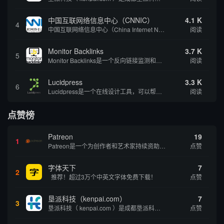
中国互联网络信息中心（CNNIC）
4.1 K
4
中国互联网络信息中心（China Internet Network Information Center，简称CNNIC）于1997年6月3日组建，现为工业和信息化部直属事业单位，行使国家互联网络信息中心职责。 作为中国信息社会重要的基础设...
阅读
Monitor Backlinks
3.7 K
5
Monitor Backlinks是一个反向链接监测和分析工具，网络营销人员用来分析他们自己的网站或竞争对手的网站的反向链接。该工具定期发送关于你的网站的新链接、破损或旧的反向链接、竞争对手的链接情况和更好的SEO想法的更新。各种反向链接指...
阅读
Lucidpress
3.3 K
6
Lucidpress是一个在线设计工具，可以帮助你快速创建专业的、令人惊叹的数字视觉内容，只需点击一个按钮就可以在线发布、打印或通过社交媒体分享。现在就下载，从试用版开始，让你看起来和感觉像个设计天才。
阅读
点赞榜
Patreon
19
1
Patreon是一个为创作者和艺术家持续资助项目的筹款平台。成千上万的漫画创作者、游戏开发者、播客、音乐家和其他人以一种即时、互动和亲密的方式与粉丝接触和培养。Patreon打算改变人们为其工作获得报酬的方式，从广告支持的创作转向来自粉丝的...
点赞
字体天下
7
2
推荐！超过3万个中英文字体免费下载！
点赞
垦派科技（kenpai.com）
7
3
垦派科技（ kenpai.com ）是成都垦派科技有限公司旗下互联网基础资源服务平台，公司于2012年在中国成都成立，公司创始人团队深耕互联网基础资源领域20余年，拥有丰富的产品、运营、客户服务经验。 垦派产品 公司围绕互联网核心基础资源 ...
点赞