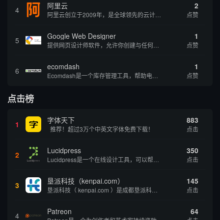
阿里云
2
4
阿里云创立于2009年，是全球领先的云计算及人工智能科技公司，致力于以在线公共服务的方式，提供安全、可靠的计算和数据处理能力，让计算和人工智能成为普惠科技。阿里云服务着制造、金融、政务、交通、医疗、电信、能源等众多领域的企业，包括中国联通、...
点赞
Google Web Designer
1
5
提供网页设计师软件，允许你创建与任何设备兼容的、有吸引力的HTML5网站。它具有预编程的网页组件、事件和页面、简单场景动画、3D内容创建、内容创建工具和谷歌集成等功能。内容创建工具包括形状和笔工具、标签工具和梯度编辑工具。
点赞
ecomdash
1
6
Ecomdash是一个库存管理工具，帮助电子商务企业主实现在线运营的自动化。这个工具使在线零售商有能力将与库存、运输和产品上市有关的繁琐任务自动化。卖家可以从一个方便的仪表盘上管理各种多渠道功能。
点赞
点击榜
字体天下
883
1
推荐！超过3万个中英文字体免费下载！
点击
Lucidpress
350
2
Lucidpress是一个在线设计工具，可以帮助你快速创建专业的、令人惊叹的数字视觉内容，只需点击一个按钮就可以在线发布、打印或通过社交媒体分享。现在就下载，从试用版开始，让你看起来和感觉像个设计天才。
点击
垦派科技（kenpai.com）
145
3
垦派科技（ kenpai.com ）是成都垦派科技有限公司旗下互联网基础资源服务平台，公司于2012年在中国成都成立，公司创始人团队深耕互联网基础资源领域20余年，拥有丰富的产品、运营、客户服务经验。 垦派产品 公司围绕互联网核心基础资源 ...
点击
Patreon
64
4