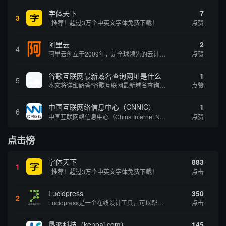
字体天下
7
3
推荐！超过3万个中英文字体免费下载！
点赞
阿里云
2
4
阿里云创立于2009年，是全球领先的云计算及人工智能科技公司，致力于以在线公共服务的方式，提供安全、可靠的计算和数据处理能力，让计算和人工智能成为普惠科技。阿里云服务着制造、金融、政务、交通、医疗、电信、能源等众多领域的企业，包括中国联通、...
点赞
谷歌互联网最新域名查询网址是什么
1
5
本文将详细解答“谷歌互联网最新域名查询网址是什么”这一常见问题，介绍谷歌官方域名查询及WHOIS服务的现状，并科普互联网域名基础知识、查询方式及实用建议，帮助用户正确掌握域名检索的方法，安全合理地获取所需信息。
点赞
中国互联网络信息中心（CNNIC）
1
6
中国互联网络信息中心（China Internet Network Information Center，简称CNNIC）于1997年6月3日组建，现为工业和信息化部直属事业单位，行使国家互联网络信息中心职责。 作为中国信息社会重要的基础设...
点赞
点击榜
字体天下
883
1
推荐！超过3万个中英文字体免费下载！
点击
Lucidpress
350
2
Lucidpress是一个在线设计工具，可以帮助你快速创建专业的、令人惊叹的数字视觉内容，只需点击一个按钮就可以在线发布、打印或通过社交媒体分享。现在就下载，从试用版开始，让你看起来和感觉像个设计天才。
点击
垦派科技（kenpai.com）
145