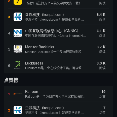
2
推荐！超过3万个中英文字体免费下载！
阅读
垦派科技（kenpai.com）
6.4 K
3
垦派科技（ kenpai.com ）是成都垦派科技有限公司旗下互联网基础资源服务平台，公司于2012年在中国成都成立，公司创始人团队深耕互联网基础资源领域20余年，拥有丰富的产品、运营、客户服务经验。 垦派产品 公司围绕互联网核心基础资源 ...
阅读
中国互联网络信息中心（CNNIC）
4.1 K
4
中国互联网络信息中心（China Internet Network Information Center，简称CNNIC）于1997年6月3日组建，现为工业和信息化部直属事业单位，行使国家互联网络信息中心职责。 作为中国信息社会重要的基础设...
阅读
Monitor Backlinks
3.7 K
5
Monitor Backlinks是一个反向链接监测和分析工具，网络营销人员用来分析他们自己的网站或竞争对手的网站的反向链接。该工具定期发送关于你的网站的新链接、破损或旧的反向链接、竞争对手的链接情况和更好的SEO想法的更新。各种反向链接指...
阅读
Lucidpress
3.3 K
6
Lucidpress是一个在线设计工具，可以帮助你快速创建专业的、令人惊叹的数字视觉内容，只需点击一个按钮就可以在线发布、打印或通过社交媒体分享。现在就下载，从试用版开始，让你看起来和感觉像个设计天才。
阅读
点赞榜
Patreon
19
1
Patreon是一个为创作者和艺术家持续资助项目的筹款平台。成千上万的漫画创作者、游戏开发者、播客、音乐家和其他人以一种即时、互动和亲密的方式与粉丝接触和培养。Patreon打算改变人们为其工作获得报酬的方式，从广告支持的创作转向来自粉丝的...
点赞
垦派科技（kenpai.com）
7
2
垦派科技（ kenpai.com ）是成都垦派科技有限公司旗下互联网基础资源服务平台，公司于2012年在中国成都成立，公司创始人团队深耕互联网基础资源领域20余年，拥有丰富的产品、运营、客户服务经验。 垦派产品 公司围绕互联网核心基础资源 ...
点赞