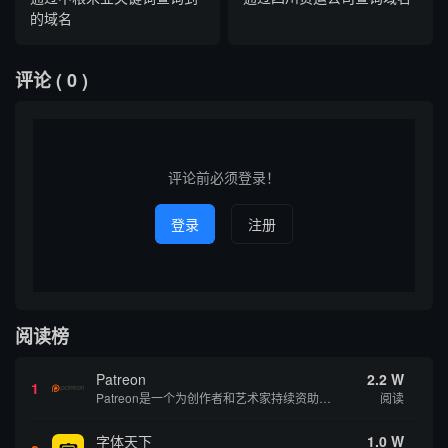
的域名
评论
( 0 )
评论前必须登录！
登录
注册
阅读榜
Patreon
2.2 W
1
Patreon是一个为创作者和艺术家持续资助项目的筹款平台。成千上万的漫画创作者、游戏开发者、播客、音乐家和其他人以一种即时、互动和亲密的方式与粉丝接触和培养。Patreon打算改变人们为其工作获得报酬的方式，从广告支持的创作转向来自粉丝的...
阅读
字体天下
1.0 W