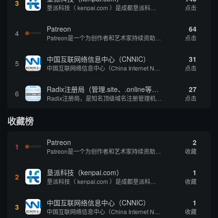
3
垦派科技（ kenpai.com ）是成都垦派科技有限公司旗下互联网基础资源服务平台，公司于2012年在中国成都成立，公司创始人团队深耕互联网基础资源领域20余年，拥有丰富的产品、运营、客户服务经验。 垦派产品 公司围绕互联网核心基础资源 ...
点击
Patreon
64
4
Patreon是一个为创作者和艺术家持续资助项目的筹款平台。成千上万的漫画创作者、游戏开发者、播客、音乐家和其他人以一种即时、互动和亲密的方式与粉丝接触和培养。Patreon打算改变人们为其工作获得报酬的方式，从广告支持的创作转向来自粉丝的...
点击
中国互联网络信息中心（CNNIC）
31
5
中国互联网络信息中心（China Internet Network Information Center，简称CNNIC）于1997年6月3日组建，现为工业和信息化部直属事业单位，行使国家互联网络信息中心职责。 作为中国信息社会重要的基础设...
点击
Radix注册局（管理.site、.online等顶级域名）
27
6
Radix注册局，是知名顶级域名注册管理机构，目前已有：.SITE,.ONLINE,.STORE,.TECH,.FUN,.WEBSITE,.SPACE,.PRESS,.UNO,和.HOST域名通过中国工业和信息化部备案。
点击
收藏榜
Patreon
2
1
Patreon是一个为创作者和艺术家持续资助项目的筹款平台。成千上万的漫画创作者、游戏开发者、播客、音乐家和其他人以一种即时、互动和亲密的方式与粉丝接触和培养。Patreon打算改变人们为其工作获得报酬的方式，从广告支持的创作转向来自粉丝的...
收藏
垦派科技（kenpai.com）
1
2
垦派科技（ kenpai.com ）是成都垦派科技有限公司旗下互联网基础资源服务平台，公司于2012年在中国成都成立，公司创始人团队深耕互联网基础资源领域20余年，拥有丰富的产品、运营、客户服务经验。 垦派产品 公司围绕互联网核心基础资源 ...
收藏
中国互联网络信息中心（CNNIC）
1
3
中国互联网络信息中心（China Internet Network Information Center，简称CNNIC）于1997年6月3日组建，现为工业和信息化部直属事业单位，行使国家互联网络信息中心职责。 作为中国信息社会重要的基础设...
收藏