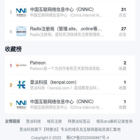
中国互联网络信息中心（CNNIC）
31
5
中国互联网络信息中心（China Internet Network Information Center，简称CNNIC）于1997年6月3日组建，现为工业和信息化部直属事业单位，行使国家互联网络信息中心职责。 作为中国信息社会重要的基础设...
点击
Radix注册局（管理.site、.online等顶级域名）
27
6
Radix注册局，是知名顶级域名注册管理机构，目前已有：.SITE,.ONLINE,.STORE,.TECH,.FUN,.WEBSITE,.SPACE,.PRESS,.UNO,和.HOST域名通过中国工业和信息化部备案。
点击
收藏榜
Patreon
2
1
Patreon是一个为创作者和艺术家持续资助项目的筹款平台。成千上万的漫画创作者、游戏开发者、播客、音乐家和其他人以一种即时、互动和亲密的方式与粉丝接触和培养。Patreon打算改变人们为其工作获得报酬的方式，从广告支持的创作转向来自粉丝的...
收藏
垦派科技（kenpai.com）
1
2
垦派科技（ kenpai.com ）是成都垦派科技有限公司旗下互联网基础资源服务平台，公司于2012年在中国成都成立，公司创始人团队深耕互联网基础资源领域20余年，拥有丰富的产品、运营、客户服务经验。 垦派产品 公司围绕互联网核心基础资源 ...
收藏
中国互联网络信息中心（CNNIC）
1
3
中国互联网络信息中心（China Internet Network Information Center，简称CNNIC）于1997年6月3日组建，现为工业和信息化部直属事业单位，行使国家互联网络信息中心职责。 作为中国信息社会重要的基础设...
收藏
友情链接
垦派科技
域名注册
特惠派标签云
域名dns解析记录查询
垦派科技旗下【特惠派】专业的域名及互联网基础资源汇集地
Copyright © 2023
蜀ICP备2023006867号-4