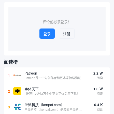
评论前必须登录！
登录
注册
阅读榜
Patreon
2.2 W
1
Patreon是一个为创作者和艺术家持续资助项目的筹款平台。成千上万的漫画创作者、游戏开发者、播客、音乐家和其他人以一种即时、互动和亲密的方式与粉丝接触和培养。Patreon打算改变人们为其工作获得报酬的方式，从广告支持的创作转向来自粉丝的...
阅读
字体天下
1.0 W
2
推荐！超过3万个中英文字体免费下载！
阅读
垦派科技（kenpai.com）
6.4 K
3
垦派科技（ kenpai.com ）是成都垦派科技有限公司旗下互联网基础资源服务平台，公司于2012年在中国成都成立，公司创始人团队深耕互联网基础资源领域20余年，拥有丰富的产品、运营、客户服务经验。 垦派产品 公司围绕互联网核心基础资源 ...
阅读