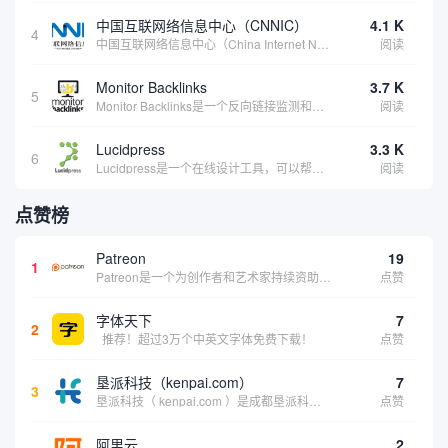
中国互联网络信息中心（CNNIC）
4.1 K
4
中国互联网络信息中心（China Internet Network Information Center，简称CNNIC）于1997年6月3日组建，现为工业和信息化部直属事业单位，行使国家互联网络信息中心职责。 作为中国信息社会重要的基础设...
阅读
Monitor Backlinks
3.7 K
5
Monitor Backlinks是一个反向链接监测和分析工具，网络营销人员用来分析他们自己的网站或竞争对手的网站的反向链接。该工具定期发送关于你的网站的新链接、破损或旧的反向链接、竞争对手的链接情况和更好的SEO想法的更新。各种反向链接指...
阅读
Lucidpress
3.3 K
6
Lucidpress是一个在线设计工具，可以帮助你快速创建专业的、令人惊叹的数字视觉内容，只需点击一个按钮就可以在线发布、打印或通过社交媒体分享。现在就下载，从试用版开始，让你看起来和感觉像个设计天才。
阅读
点赞榜
Patreon
19
1
Patreon是一个为创作者和艺术家持续资助项目的筹款平台。成千上万的漫画创作者、游戏开发者、播客、音乐家和其他人以一种即时、互动和亲密的方式与粉丝接触和培养。Patreon打算改变人们为其工作获得报酬的方式，从广告支持的创作转向来自粉丝的...
点赞
字体天下
7
2
推荐！超过3万个中英文字体免费下载！
点赞
垦派科技（kenpai.com）
7
3
垦派科技（ kenpai.com ）是成都垦派科技有限公司旗下互联网基础资源服务平台，公司于2012年在中国成都成立，公司创始人团队深耕互联网基础资源领域20余年，拥有丰富的产品、运营、客户服务经验。 垦派产品 公司围绕互联网核心基础资源 ...
点赞
阿里云
2