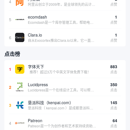
4
阿里云创立于2009年，是全球领先的云计算及人工智能科技公司，致力于以在线公共服务的方式，提供安全、可靠的计算和数据处理能力，让计算和人工智能成为普惠科技。阿里云服务着制造、金融、政务、交通、医疗、电信、能源等众多领域的企业，包括中国联通、...
点赞
ecomdash
1
5
Ecomdash是一个库存管理工具，帮助电子商务企业主实现在线运营的自动化。这个工具使在线零售商有能力将与库存、运输和产品上市有关的繁琐任务自动化。卖家可以从一个方便的仪表盘上管理各种多渠道功能。
点赞
Clara.io
1
6
自从Exocortex推出Clara.io以来，它一直是三维市场的一个轰动。一个完全免费的三维计算机图形软件，它可以在任何兼容设备上的任何支持webGL的浏览器上运行，甚至是安卓系统。它允许设计师建模、制作动画、渲染和分享三维内容，其强大的...
点赞
点击榜
字体天下
883
1
推荐！超过3万个中英文字体免费下载！
点击
Lucidpress
350
2
Lucidpress是一个在线设计工具，可以帮助你快速创建专业的、令人惊叹的数字视觉内容，只需点击一个按钮就可以在线发布、打印或通过社交媒体分享。现在就下载，从试用版开始，让你看起来和感觉像个设计天才。
点击
垦派科技（kenpai.com）
145
3
垦派科技（ kenpai.com ）是成都垦派科技有限公司旗下互联网基础资源服务平台，公司于2012年在中国成都成立，公司创始人团队深耕互联网基础资源领域20余年，拥有丰富的产品、运营、客户服务经验。 垦派产品 公司围绕互联网核心基础资源 ...
点击
Patreon
64
4
Patreon是一个为创作者和艺术家持续资助项目的筹款平台。成千上万的漫画创作者、游戏开发者、播客、音乐家和其他人以一种即时、互动和亲密的方式与粉丝接触和培养。Patreon打算改变人们为其工作获得报酬的方式，从广告支持的创作转向来自粉丝的...
点击