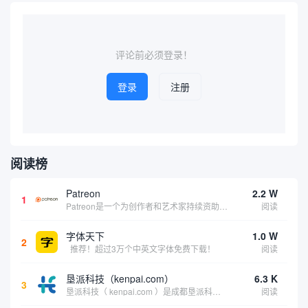
评论前必须登录！
登录
注册
阅读榜
Patreon
2.2 W
1
Patreon是一个为创作者和艺术家持续资助项目的筹款平台。成千上万的漫画创作者、游戏开发者、播客、音乐家和其他人以一种即时、互动和亲密的方式与粉丝接触和培养。Patreon打算改变人们为其工作获得报酬的方式，从广告支持的创作转向来自粉丝的...
阅读
字体天下
1.0 W
2
推荐！超过3万个中英文字体免费下载！
阅读
垦派科技（kenpai.com）
6.3 K
3
垦派科技（ kenpai.com ）是成都垦派科技有限公司旗下互联网基础资源服务平台，公司于2012年在中国成都成立，公司创始人团队深耕互联网基础资源领域20余年，拥有丰富的产品、运营、客户服务经验。 垦派产品 公司围绕互联网核心基础资源 ...
阅读