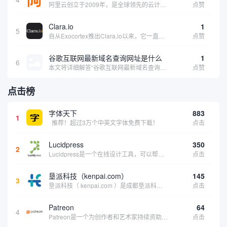
阿里云创立于2009年，是全球领先的云计算及人工智能科技公司，致力于以在线公共服务的方式，提供安全、可靠的计算和数据处理能力，让计算和人工智能成为普惠科技。阿里云服务着制造、金融、政务、交通、医疗、电信、能源等众多领域的企业，包括中国联通、...
点赞
Clara.io
1
5
自从Exocortex推出Clara.io以来，它一直是三维市场的一个轰动。一个完全免费的三维计算机图形软件，它可以在任何兼容设备上的任何支持webGL的浏览器上运行，甚至是安卓系统。它允许设计师建模、制作动画、渲染和分享三维内容，其强大的...
点赞
谷歌互联网最新域名查询网址是什么
1
6
本文将详细解答“谷歌互联网最新域名查询网址是什么”这一常见问题，介绍谷歌官方域名查询及WHOIS服务的现状，并科普互联网域名基础知识、查询方式及实用建议，帮助用户正确掌握域名检索的方法，安全合理地获取所需信息。
点赞
点击榜
字体天下
883
1
推荐！超过3万个中英文字体免费下载！
点击
Lucidpress
350
2
Lucidpress是一个在线设计工具，可以帮助你快速创建专业的、令人惊叹的数字视觉内容，只需点击一个按钮就可以在线发布、打印或通过社交媒体分享。现在就下载，从试用版开始，让你看起来和感觉像个设计天才。
点击
垦派科技（kenpai.com）
145
3
垦派科技（ kenpai.com ）是成都垦派科技有限公司旗下互联网基础资源服务平台，公司于2012年在中国成都成立，公司创始人团队深耕互联网基础资源领域20余年，拥有丰富的产品、运营、客户服务经验。 垦派产品 公司围绕互联网核心基础资源 ...
点击
Patreon
64
4
Patreon是一个为创作者和艺术家持续资助项目的筹款平台。成千上万的漫画创作者、游戏开发者、播客、音乐家和其他人以一种即时、互动和亲密的方式与粉丝接触和培养。Patreon打算改变人们为其工作获得报酬的方式，从广告支持的创作转向来自粉丝的...
点击