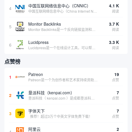
中国互联网络信息中心（CNNIC）
4.1 K
4
中国互联网络信息中心（China Internet Network Information Center，简称CNNIC）于1997年6月3日组建，现为工业和信息化部直属事业单位，行使国家互联网络信息中心职责。 作为中国信息社会重要的基础设...
阅读
Monitor Backlinks
3.7 K
5
Monitor Backlinks是一个反向链接监测和分析工具，网络营销人员用来分析他们自己的网站或竞争对手的网站的反向链接。该工具定期发送关于你的网站的新链接、破损或旧的反向链接、竞争对手的链接情况和更好的SEO想法的更新。各种反向链接指...
阅读
Lucidpress
3.3 K
6
Lucidpress是一个在线设计工具，可以帮助你快速创建专业的、令人惊叹的数字视觉内容，只需点击一个按钮就可以在线发布、打印或通过社交媒体分享。现在就下载，从试用版开始，让你看起来和感觉像个设计天才。
阅读
点赞榜
Patreon
19
1
Patreon是一个为创作者和艺术家持续资助项目的筹款平台。成千上万的漫画创作者、游戏开发者、播客、音乐家和其他人以一种即时、互动和亲密的方式与粉丝接触和培养。Patreon打算改变人们为其工作获得报酬的方式，从广告支持的创作转向来自粉丝的...
点赞
垦派科技（kenpai.com）
7
2
垦派科技（ kenpai.com ）是成都垦派科技有限公司旗下互联网基础资源服务平台，公司于2012年在中国成都成立，公司创始人团队深耕互联网基础资源领域20余年，拥有丰富的产品、运营、客户服务经验。 垦派产品 公司围绕互联网核心基础资源 ...
点赞
字体天下
7
3
推荐！超过3万个中英文字体免费下载！
点赞
阿里云
2
4