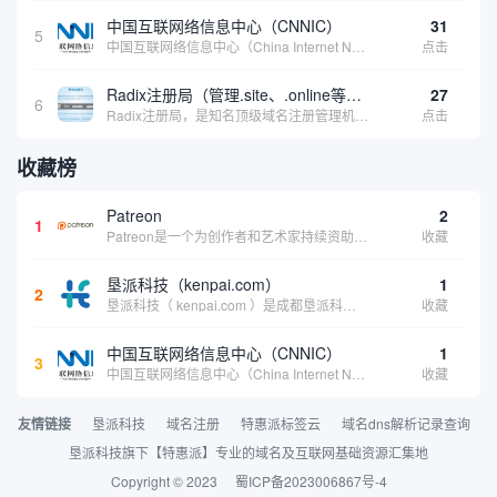
中国互联网络信息中心（CNNIC）
31
5
中国互联网络信息中心（China Internet Network Information Center，简称CNNIC）于1997年6月3日组建，现为工业和信息化部直属事业单位，行使国家互联网络信息中心职责。 作为中国信息社会重要的基础设...
点击
Radix注册局（管理.site、.online等顶级域名）
27
6
Radix注册局，是知名顶级域名注册管理机构，目前已有：.SITE,.ONLINE,.STORE,.TECH,.FUN,.WEBSITE,.SPACE,.PRESS,.UNO,和.HOST域名通过中国工业和信息化部备案。
点击
收藏榜
Patreon
2
1
Patreon是一个为创作者和艺术家持续资助项目的筹款平台。成千上万的漫画创作者、游戏开发者、播客、音乐家和其他人以一种即时、互动和亲密的方式与粉丝接触和培养。Patreon打算改变人们为其工作获得报酬的方式，从广告支持的创作转向来自粉丝的...
收藏
垦派科技（kenpai.com）
1
2
垦派科技（ kenpai.com ）是成都垦派科技有限公司旗下互联网基础资源服务平台，公司于2012年在中国成都成立，公司创始人团队深耕互联网基础资源领域20余年，拥有丰富的产品、运营、客户服务经验。 垦派产品 公司围绕互联网核心基础资源 ...
收藏
中国互联网络信息中心（CNNIC）
1
3
中国互联网络信息中心（China Internet Network Information Center，简称CNNIC）于1997年6月3日组建，现为工业和信息化部直属事业单位，行使国家互联网络信息中心职责。 作为中国信息社会重要的基础设...
收藏
友情链接
垦派科技
域名注册
特惠派标签云
域名dns解析记录查询
垦派科技旗下【特惠派】专业的域名及互联网基础资源汇集地
Copyright © 2023
蜀ICP备2023006867号-4